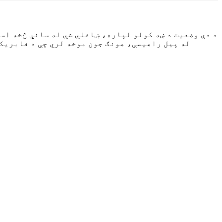
له پیل راهیسې، هونګ جون موخه لري چې د فابریک