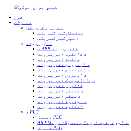
کور
محصولات
د سیارې ګیربکس
هیلیکل ګیر ګیربکس
د سپر ګیر ګیربکس
انورټرونه
د ABB انورټرونه
د ډانفوس انورټرونه
دیلټا انورټرونه
د ایمروسن انورټرونه
میتسوبیشي انورټرونه
د اومرون انورټرونه
د پاناسونیک انورټرونه
شنایډر انورټرونه
د سیمنز انورټرونه
د ټیکو انورټرونه
د توشیبا انورټرونه
یاسکاوا انورټرونه
د PLC
ډیلټا PLC
AB PLC د لوړ کیفیت لرونکي محصولات دي.
فاټیک PLC