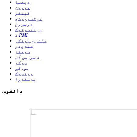
ډیلټا
هیوین
کینکو
میتسوبیشي
اومرون
پیناسونیک
د PMI
سانیو ډینکی
شنایډر
سیمنز
د ټی بی آی
ټیکو
ټي کې
وینټیک
یاسکاوا
ډانفوس