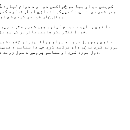
جوړ شوی دی. د دې د کمپیکټ اندازې او لږترلږه کمی
پینل ځای خوندي کیدی شي او د نصب لګښتونه کم کیدی شي.
دا قوي ډرایو د دوام لپاره جوړ شوی، حتی د ډیر
خورا ننګونکو چاپیریالونو کې په مؤثره او باوري ډول کار کوي.
پورته کوي ترڅو ډاډ ترلاسه کړي چې دا ستاسو د غوښ
ډول پوره کوي او ستاسو پروسې د ټول ژوند دورې په اوږدو کې غوره کوي.