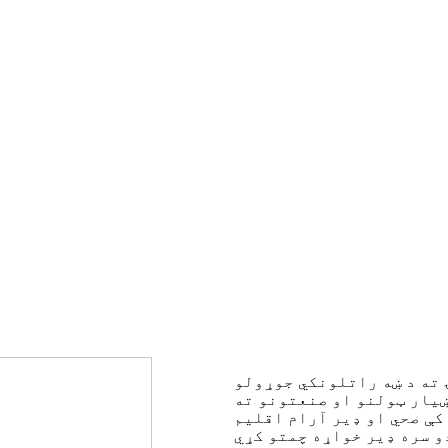
 ته د ښه راتلونکي جوړولو
یار ټولنو او صنعتونو ته
کې صحي او ډیر آرام اقلیم