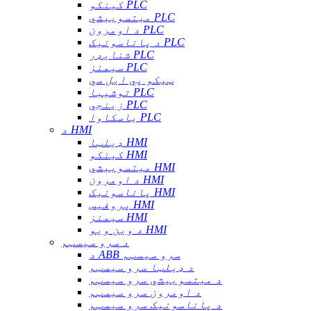
کینکو PLC
میتسوبیشي PLC
د اومرون PLC
د پاناسونیک PLC
شنایډر PLC
سیمنز PLC
ټیکو پي ایل سي
توشیبا PLC
زینجي PLC
یاسکاوا PLC
د HMI
ډیلټا HMI
کینکو HMI
میتسوبیشي HMI
د اومرون HMI
پاناسونیک HMI
پروفیس HMI
سیمنز HMI
د وین ویو HMI
د سرو سیسټم
د ABB سرو سیسټم
د ډیلټا سرو سیسټم
د میتسوبیشي سرو سیسټم
د اومرون سرو سیسټم
د پاناسونیک سرو سیسټم