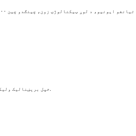
خپل برېښنالیک ولیکئ او موږ به تاسو ته وروستي معلوماتي پلانونه واستوو.