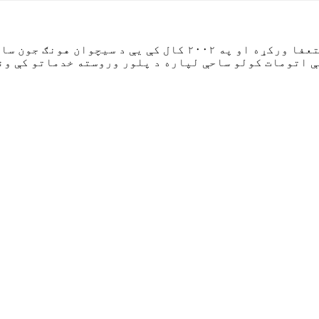
د دې وضعیت د ښه کولو لپاره، ښاغلي شي له ساني څخه استعفا ورک
ې اتومات کولو ساحې لپاره د پلور وروسته خدماتو کې ون