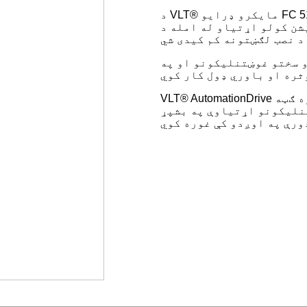
د VLT® مایکرو ډرایو FC 51 کوچنی دی او بیا هم ځواکمن دی او د دوام لپاره
شن کولو اړتیاو له امله د
و سختو غوښتنلیکونو او په
VLT® AutomationDrive د نوي ډیجیټل دور له ټولو وړاندیزونو څخه بشپړه ګټه
تنلیکونو اړتیاوې په بشپړ