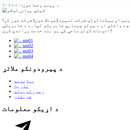
د پوسټ وخت: جون-۱۰-۲۰۲۱
ړه او په ۲۰۰۲ کال کې یې د سیچوان هونګ جون ساینس او ​​ټیکنالوژۍ شرکت لمیټډ (هونګ جون) شرکت جوړ کړ!
ډه واخلي او د ټولو چینایي فابریکو لپاره د فابریکې
اتومات کولو ساحې کې یو بند خدمت وړاندې کړي!
د پیرودونکو ملاتړ
پېژندنه
تاریخ
زموږ لوبډله
شریکان
د اړیکو معلومات