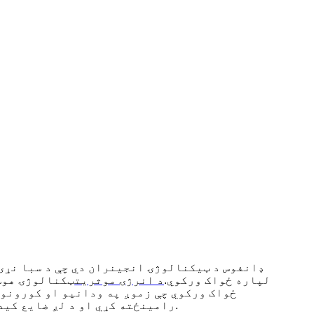
ډانفوس د ټیکنالوژۍ انجینران دي چې د سبا نړۍ
لپاره ځواک ورکوي.
د انرژۍ موثریت
ټکنالوژۍ هوښ
ځواک ورکوي چې زموږ په ودانیو او کورونو 
رامینځته کړي او د لږ ضایع کیدو سره ډیر خواړه چمتو کړي.