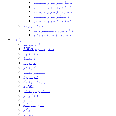
د سانیو سرو سیسټم
د شنایډر سرو سیسټم
د سیمنز سرو سیسټم
د ټیکو سرو سیسټم
د یاسکاوا سرو سیسټم
سینسرونه
د اومرون سینسرونه
د سیمنز سینسرونه
برانډ
اې بي بي
ABBA د نوم نوم
ډانفوس
ډیلټا
هیوین
کینکو
میتسوبیشي
اومرون
پیناسونیک
د PMI
سانیو ډینکی
شنایډر
سیمنز
د ټی بی آی
ټیکو
ټي کې