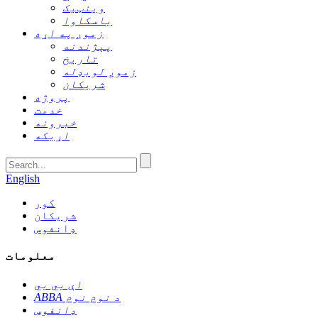
وینټیک
یاسکاوا
زموږ په اړه
پېژندنه
تاریخ
زموږ لوبډله
شریکان
پروژه
خدمت
خبرونه
اړیکه
English
کور
شریکان
ډانفوس
معلومات
اې بي بي
ABBA د نوم نوم
ډانفوس