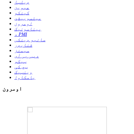
ډیلټا
هیوین
کینکو
میتسوبیشي
اومرون
پیناسونیک
د PMI
سانیو ډینکی
شنایډر
سیمنز
د ټی بی آی
ټیکو
ټي کې
وینټیک
یاسکاوا
اومرون