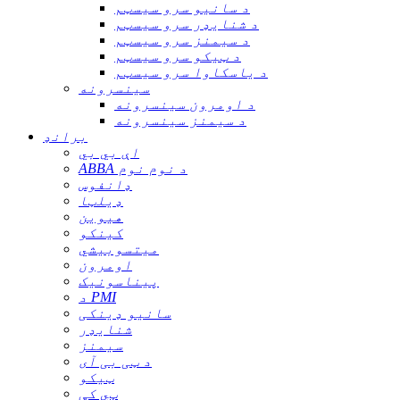
د سانیو سرو سیسټم
د شنایډر سرو سیسټم
د سیمنز سرو سیسټم
د ټیکو سرو سیسټم
د یاسکاوا سرو سیسټم
سینسرونه
د اومرون سینسرونه
د سیمنز سینسرونه
برانډ
اې بي بي
ABBA د نوم نوم
ډانفوس
ډیلټا
هیوین
کینکو
میتسوبیشي
اومرون
پیناسونیک
د PMI
سانیو ډینکی
شنایډر
سیمنز
د ټی بی آی
ټیکو
ټي کې