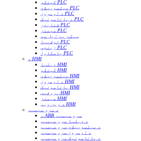
کینکو PLC
میتسوبیشي PLC
د اومرون PLC
د پاناسونیک PLC
شنایډر PLC
سیمنز PLC
ټیکو پي ایل سي
توشیبا PLC
زینجي PLC
یاسکاوا PLC
د HMI
ډیلټا HMI
کینکو HMI
میتسوبیشي HMI
د اومرون HMI
پاناسونیک HMI
پروفیس HMI
سیمنز HMI
د وین ویو HMI
د سرو سیسټم
د ABB سرو سیسټم
د ډیلټا سرو سیسټم
د میتسوبیشي سرو سیسټم
د اومرون سرو سیسټم
د پاناسونیک سرو سیسټم