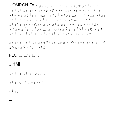
د OMRON FA د شیانو جوړولو هنر ته زموږ د
چلند سره سم، موږ هغه څه چمتو کوو چې اړتیا
ورته وي، کله چې ورته اړتیا وي، یوازې په هغه
مقدار کې چې ورته اړتیا وي. موږ د تولید
نوښتونو پراخه لړۍ پلي کړې ترڅو موږ وکولی
شو د څو ماډلونو کوچنۍ ټوټې تولیدولو سره د
خپلو پیرودونکو اړتیاو ته ځواب ووایو.
لاندې هغه محصولات دي چې هونګجون یې له اومرون
څخه عرضه کولی شي:
PLC او ماډلونه
د HMI
سرو موټور او ډرایو
د تودوخې کنټرولر
ریلے
...