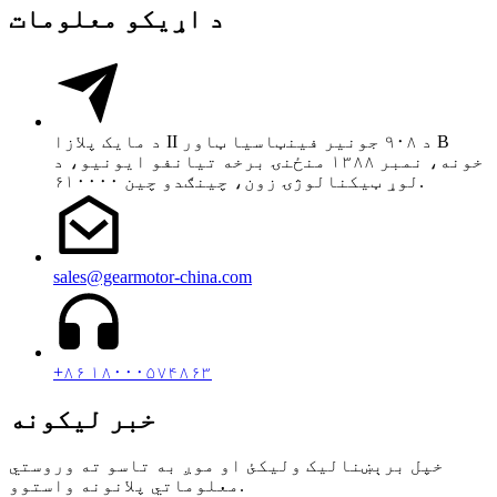
د اړیکو معلومات
د مایک پلازا II د ۹۰۸ جونیر فینټاسیا ټاور B
خونه، نمبر ۱۳۸۸ منځنۍ برخه تیانفو ایونیو، د
لوړ ټیکنالوژۍ زون، چینګدو چین ۶۱۰۰۰۰.
sales@gearmotor-china.com
+۸۶ ۱۸۰۰۰۵۷۴۸۶۳
خبر لیکونه
خپل برېښنالیک ولیکئ او موږ به تاسو ته وروستي
معلوماتي پلانونه واستوو.