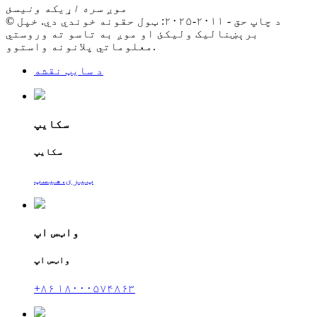
موږ سره اړیکه ونیسئ
© د چاپ حق - ۲۰۱۱-۲۰۲۵: ټول حقونه خوندي دي. خپل
برېښنالیک ولیکئ او موږ به تاسو ته وروستي
معلوماتي پلانونه واستوو.
د سایټ نقشه
سکایپ
سکایپ
ټیری.هیسټ
واټس اپ
واټس اپ
+۸۶ ۱۸۰۰۰۵۷۴۸۶۳