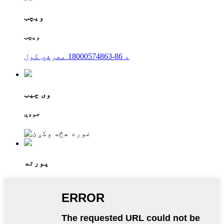
ویچټ
ویچټ
د 86-18000574863 معرفي کول
وی چیټ
جوډي
پورته