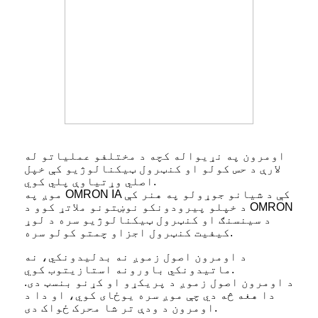
اومرون په نړیواله کچه د مختلفو عملیاتو له
لارې د حس کولو او کنټرول ټیکنالوژیو کې خپل
اصلي وړتیاوې پلي کوي.
موږ په OMRON IA کې د شیانو جوړولو په هنر کې
د خپلو پیرودونکو نوښتونو ملاتړ کوو د OMRON
د سینسنګ او کنټرول ټیکنالوژیو سره د لوړ
کیفیت کنټرول اجزاو چمتو کولو سره.
د اومرون اصول زموږ نه بدلیدونکي، نه
ماتیدونکي باورونه استازیتوب کوي.
د اومرون اصول زموږ د پریکړو او کړنو بنسټ دی.
دا هغه څه دي چې موږ سره یوځای کوي، او دا د
اومرون د ودې تر شا محرک ځواک دی.