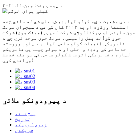
د پوسټ وخت: جون-۱۱-۲۰۲۱
د دې وضعیت د ښه کولو لپاره، ښاغلي شي له ساني څخه
استعفا ورکړه او په ۲۰۰۲ کال کې یې د سیچوان هونګ
جون ساینس او ​​ټیکنالوژۍ شرکت لمیټډ (هونګ جون) شرکت
جوړ کړ! له پیل راهیسې، هونګ جون موخه لري چې د
فابریکې اتومات کولو ساحې لپاره د پلور وروسته
خدماتو کې ونډه واخلي او د ټولو چینایي فابریکو
لپاره د فابریکې اتومات کولو ساحې کې یو بند خدمت
وړاندې کړي!
د پیرودونکو ملاتړ
پېژندنه
تاریخ
زموږ لوبډله
شریکان