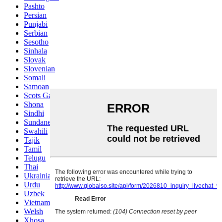
Pashto
Persian
Punjabi
Serbian
Sesotho
Sinhala
Slovak
Slovenian
Somali
Samoan
Scots Gaelic
Shona
Sindhi
Sundanese
Swahili
Tajik
Tamil
Telugu
Thai
Ukrainian
Urdu
Uzbek
Vietnamese
Welsh
Xhosa