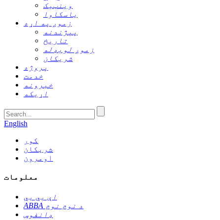
وینټیک
یاسکاوا
زموږ په اړه
پېژندنه
تاریخ
زموږ لوبډله
شریکان
پروژه
خدمت
خبرونه
اړیکه
English
کور
شریکان
اومرون
معلومات
اې بي بي
ABBA د نوم نوم
ډانفوس