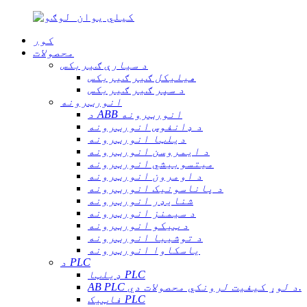
کور
محصولات
د سیارې ګیربکس
هیلیکل ګیر ګیربکس
د سپر ګیر ګیربکس
انورټرونه
د ABB انورټرونه
د ډانفوس انورټرونه
دیلټا انورټرونه
د ایمروسن انورټرونه
میتسوبیشي انورټرونه
د اومرون انورټرونه
د پاناسونیک انورټرونه
شنایډر انورټرونه
د سیمنز انورټرونه
د ټیکو انورټرونه
د توشیبا انورټرونه
یاسکاوا انورټرونه
د PLC
ډیلټا PLC
AB PLC د لوړ کیفیت لرونکي محصولات دي.
فاټیک PLC