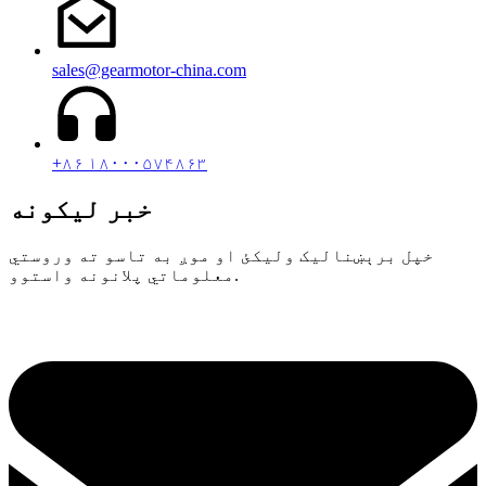
sales@gearmotor-china.com
+۸۶ ۱۸۰۰۰۵۷۴۸۶۳
خبر لیکونه
خپل برېښنالیک ولیکئ او موږ به تاسو ته وروستي
معلوماتي پلانونه واستوو.