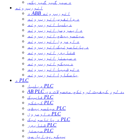
د سپر ګیر ګیربکس
انورټرونه
د ABB انورټرونه
د ډانفوس انورټرونه
دیلټا انورټرونه
د ایمروسن انورټرونه
میتسوبیشي انورټرونه
د اومرون انورټرونه
د پاناسونیک انورټرونه
شنایډر انورټرونه
د سیمنز انورټرونه
د ټیکو انورټرونه
د توشیبا انورټرونه
یاسکاوا انورټرونه
د PLC
ډیلټا PLC
AB PLC د لوړ کیفیت لرونکي محصولات دي.
فاټیک PLC
کینکو PLC
میتسوبیشي PLC
د اومرون PLC
د پاناسونیک PLC
شنایډر PLC
سیمنز PLC
ټیکو پي ایل سي