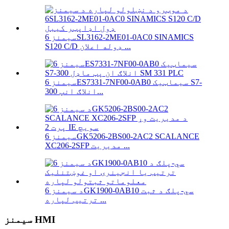
سیمنز 6SL3162-2ME01-0AC0 SINAMICS
S120 C/D ډوله اعلان ...
سیمنز 6ES7331-7NF00-0AB0 سیماټیک S7-
300 انلاګ انپ...
سیمنز 6GK5206-2BS00-2AC2 SCALANCE
XC206-2SFP مدیریت ...
د سیمنز 6GK1900-0AB10 سي-پلګ د ثبت
ترتیب لپاره ...
سیمنز HMI