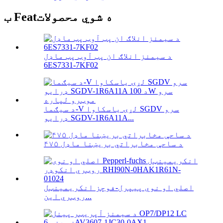
ب Featه شوي محصولات
د سیمنز انلاګ ان پټ آوټ پټ ماډل
6ES7331-7KF02
د سیګما-V لړۍ یاسکاوا SGDV سرو
ډرایو SGDV-1R6A11A...
۴۷۵ د ساحې مخابراتي بریښنا ماډل
اصلي او نوي پیپرل-فوچز انکریمینټل
روټري این...