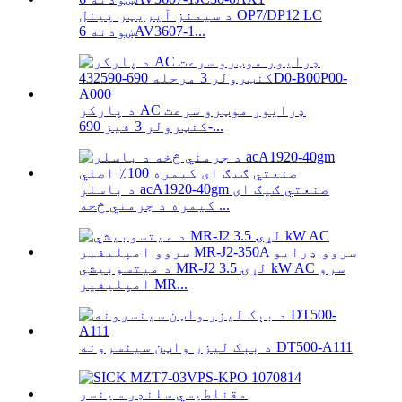
د سیمنز آپریټر پینل OP7/DP12 LC
ښودنه 6AV3607-1...
د پارکر AC ډرایور موټرو سرعت
کنټرولر 3 فیز 690-...
د باسلر acA1920-40gm صنعتي ګیګ ای
کیمره د جرمني څخه ...
د میتسوبیشي MR-J2 لړۍ 3.5 kW AC سرو
امپلیفیر MR...
د بېک لیزر واټن سینسرونه DT500-A111