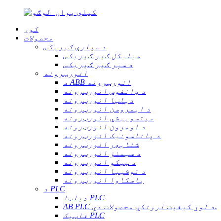
کور
محصولات
د سیارې ګیربکس
هیلیکل ګیر ګیربکس
د سپر ګیر ګیربکس
انورټرونه
د ABB انورټرونه
د ډانفوس انورټرونه
دیلټا انورټرونه
د ایمروسن انورټرونه
میتسوبیشي انورټرونه
د اومرون انورټرونه
د پاناسونیک انورټرونه
شنایډر انورټرونه
د سیمنز انورټرونه
د ټیکو انورټرونه
د توشیبا انورټرونه
یاسکاوا انورټرونه
د PLC
ډیلټا PLC
AB PLC د لوړ کیفیت لرونکي محصولات دي.
فاټیک PLC