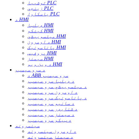
توشیبا PLC
زینجي PLC
یاسکاوا PLC
د HMI
ډیلټا HMI
کینکو HMI
میتسوبیشي HMI
د اومرون HMI
پاناسونیک HMI
پروفیس HMI
سیمنز HMI
د وین ویو HMI
د سرو سیسټم
د ABB سرو سیسټم
د ډیلټا سرو سیسټم
د میتسوبیشي سرو سیسټم
د اومرون سرو سیسټم
د پاناسونیک سرو سیسټم
د سانیو سرو سیسټم
د شنایډر سرو سیسټم
د سیمنز سرو سیسټم
د ټیکو سرو سیسټم
سینسرونه
د اومرون سینسرونه
د سیمنز سینسرونه