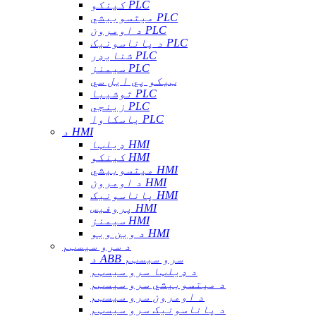
کینکو PLC
میتسوبیشي PLC
د اومرون PLC
د پاناسونیک PLC
شنایډر PLC
سیمنز PLC
ټیکو پي ایل سي
توشیبا PLC
زینجي PLC
یاسکاوا PLC
د HMI
ډیلټا HMI
کینکو HMI
میتسوبیشي HMI
د اومرون HMI
پاناسونیک HMI
پروفیس HMI
سیمنز HMI
د وین ویو HMI
د سرو سیسټم
د ABB سرو سیسټم
د ډیلټا سرو سیسټم
د میتسوبیشي سرو سیسټم
د اومرون سرو سیسټم
د پاناسونیک سرو سیسټم