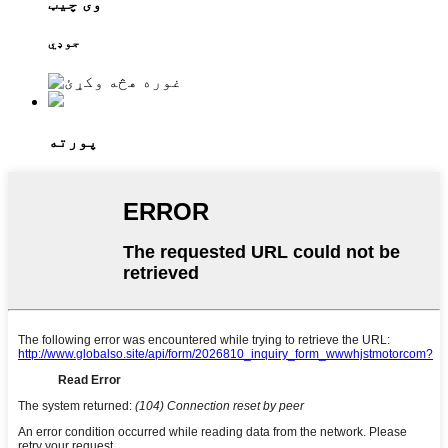
وی چیټ
جوډي
پورته