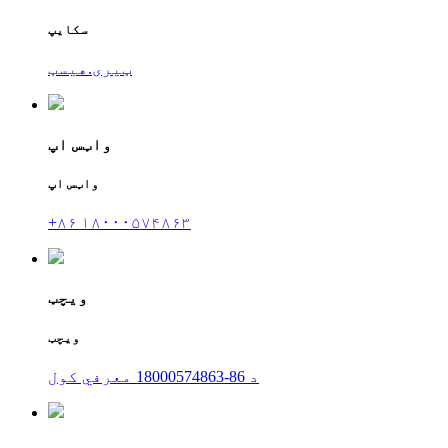
سکایپ
ټیری.هیسټ
واټس اپ
واټس اپ
+۸۶ ۱۸۰۰۰۵۷۴۸۶۳
ویچټ
ویچټ
د 86-18000574863 معرفي کول