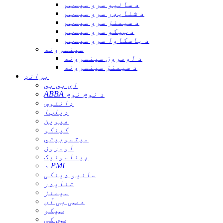
د سانیو سرو سیسټم
د شنایډر سرو سیسټم
د سیمنز سرو سیسټم
د ټیکو سرو سیسټم
د یاسکاوا سرو سیسټم
سینسرونه
د اومرون سینسرونه
د سیمنز سینسرونه
برانډ
اې بي بي
ABBA د نوم نوم
ډانفوس
ډیلټا
هیوین
کینکو
میتسوبیشي
اومرون
پیناسونیک
د PMI
سانیو ډینکی
شنایډر
سیمنز
د ټی بی آی
ټیکو
ټي کې