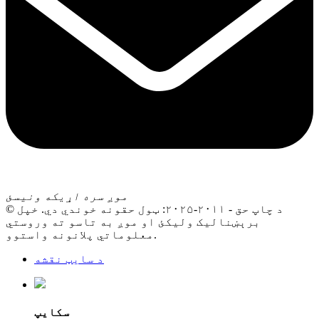
موږ سره اړیکه ونیسئ
© د چاپ حق - ۲۰۱۱-۲۰۲۵: ټول حقونه خوندي دي. خپل
برېښنالیک ولیکئ او موږ به تاسو ته وروستي
معلوماتي پلانونه واستوو.
د سایټ نقشه
سکایپ