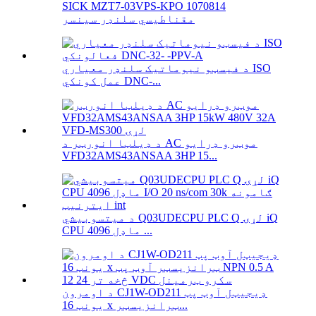
SICK MZT7-03VPS-KPO 1070814
مقناطیسي سلنډر سینسر
د فیسټو نیوماتیک سلنډر معیاري ISO
عمل کونکي DNC-...
د ډیلټا انورټر د AC موټرو ډرایو
VFD32AMS43ANSAA 3HP 15...
د میتسوبیشي Q03UDECPU PLC Q لړۍ iQ
CPU ماډل 4096 ...
د اومرون CJ1W-OD211 ډیجیټل آوټ پټ
یونټ 16 x ټرانزیسټر...