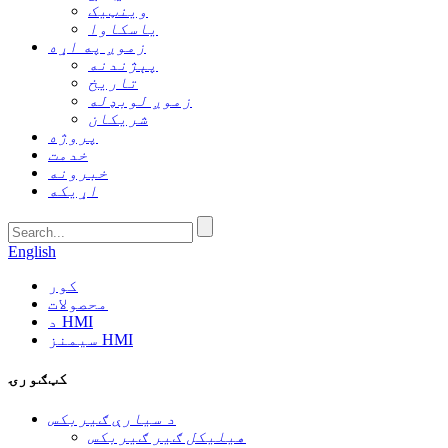
وینټیک
یاسکاوا
زموږ په اړه
پېژندنه
تاریخ
زموږ لوبډله
شریکان
پروژه
خدمت
خبرونه
اړیکه
English
کور
محصولات
د HMI
سیمنز HMI
کټګورۍ
د سیارې ګیربکس
هیلیکل ګیر ګیربکس