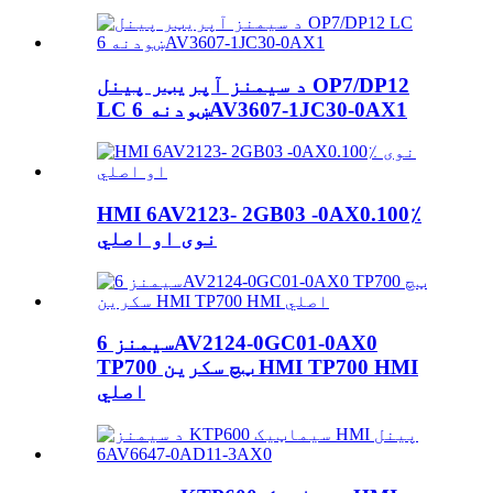
د سیمنز آپریټر پینل OP7/DP12
LC ښودنه 6AV3607-1JC30-0AX1
HMI 6AV2123- 2GB03 -0AX0.100٪
نوی او اصلي
سیمنز 6AV2124-0GC01-0AX0
TP700 ټچ سکرین HMI TP700 HMI
اصلي