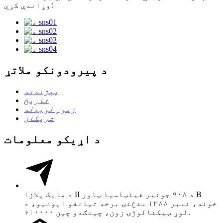
وړاندې کړي!
د پیرودونکو ملاتړ
پېژندنه
تاریخ
زموږ لوبډله
شریکان
د اړیکو معلومات
د مایک پلازا II د ۹۰۸ جونیر فینټاسیا ټاور B
خونه، نمبر ۱۳۸۸ منځنۍ برخه تیانفو ایونیو، د
لوړ ټیکنالوژۍ زون، چینګدو چین ۶۱۰۰۰۰.