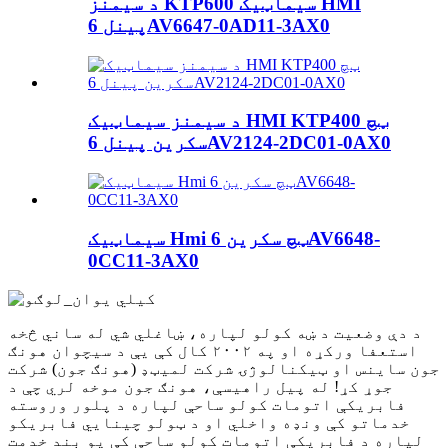
د سیمنز KTP600 سیماټیک HMI
پینل 6AV6647-0AD11-3AX0
د سیمنز سیماټیک HMI KTP400 ټچ
سکرین پینل 6AV2124-2DC01-0AX0
سیماټیک Hmi ټچ سکرین 6AV6648-
0CC11-3AX0
د دې وضعیت د ښه کولو لپاره، ښاغلي شي له ساني څخه
استعفا ورکړه او په ۲۰۰۲ کال کې یې د سیچوان هونګ
جون ساینس او ​​ټیکنالوژۍ شرکت لمیټډ (هونګ جون) شرکت
جوړ کړ! له پیل راهیسې، هونګ جون موخه لري چې د
فابریکې اتومات کولو ساحې لپاره د پلور وروسته
خدماتو کې ونډه واخلي او د ټولو چینایي فابریکو
لپاره د فابریکې اتومات کولو ساحې کې یو بند خدمت