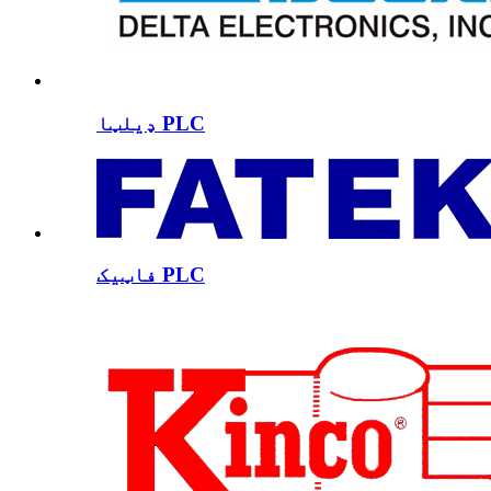
ډیلټا PLC
فاټیک PLC