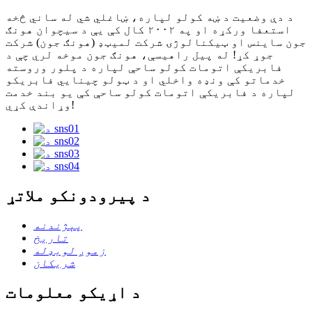
د دې وضعیت د ښه کولو لپاره، ښاغلي شي له ساني څخه
استعفا ورکړه او په ۲۰۰۲ کال کې یې د سیچوان هونګ
جون ساینس او ​​ټیکنالوژۍ شرکت لمیټډ (هونګ جون) شرکت
جوړ کړ! له پیل راهیسې، هونګ جون موخه لري چې د
فابریکې اتومات کولو ساحې لپاره د پلور وروسته
خدماتو کې ونډه واخلي او د ټولو چینایي فابریکو
لپاره د فابریکې اتومات کولو ساحې کې یو بند خدمت
وړاندې کړي!
د پیرودونکو ملاتړ
پېژندنه
تاریخ
زموږ لوبډله
شریکان
د اړیکو معلومات