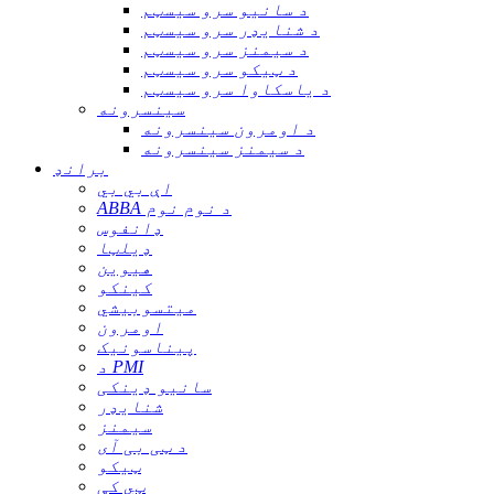
د سانیو سرو سیسټم
د شنایډر سرو سیسټم
د سیمنز سرو سیسټم
د ټیکو سرو سیسټم
د یاسکاوا سرو سیسټم
سینسرونه
د اومرون سینسرونه
د سیمنز سینسرونه
برانډ
اې بي بي
ABBA د نوم نوم
ډانفوس
ډیلټا
هیوین
کینکو
میتسوبیشي
اومرون
پیناسونیک
د PMI
سانیو ډینکی
شنایډر
سیمنز
د ټی بی آی
ټیکو
ټي کې