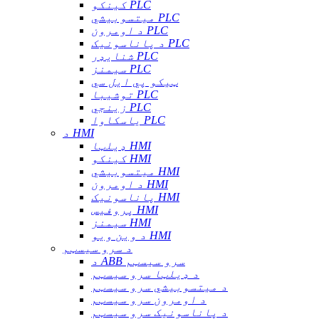
کینکو PLC
میتسوبیشي PLC
د اومرون PLC
د پاناسونیک PLC
شنایډر PLC
سیمنز PLC
ټیکو پي ایل سي
توشیبا PLC
زینجي PLC
یاسکاوا PLC
د HMI
ډیلټا HMI
کینکو HMI
میتسوبیشي HMI
د اومرون HMI
پاناسونیک HMI
پروفیس HMI
سیمنز HMI
د وین ویو HMI
د سرو سیسټم
د ABB سرو سیسټم
د ډیلټا سرو سیسټم
د میتسوبیشي سرو سیسټم
د اومرون سرو سیسټم
د پاناسونیک سرو سیسټم