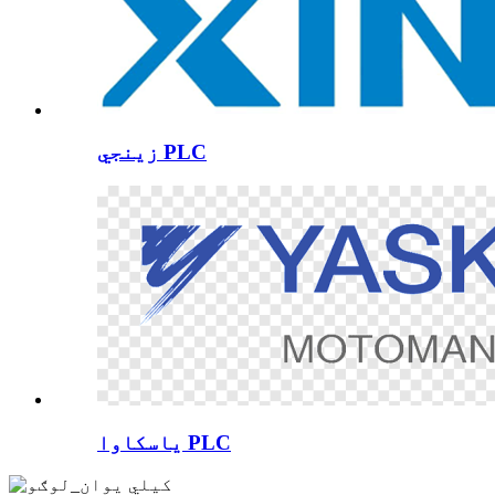
زینجي PLC
یاسکاوا PLC