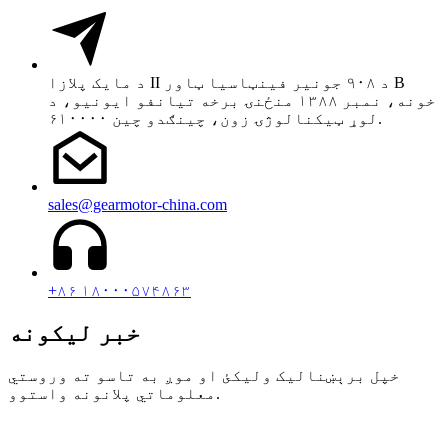
د مایک پلازا II د ۹۰۸ جونیر فینټاسیا ټاور B
خونه، نمبر ۱۳۸۸ منځنۍ برخه تیانفو ایونیو، د
لوړ ټیکنالوژۍ زون، چینګدو چین ۶۱۰۰۰۰.
sales@gearmotor-china.com
+۸۶ ۱۸۰۰۰۵۷۴۸۶۳
خبر لیکونه
خپل برېښنالیک ولیکئ او موږ به تاسو ته وروستي
معلوماتي پلانونه واستوو.