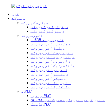
کور
محصولات
د سیارې ګیربکس
هیلیکل ګیر ګیربکس
د سپر ګیر ګیربکس
انورټرونه
د ABB انورټرونه
د ډانفوس انورټرونه
دیلټا انورټرونه
د ایمروسن انورټرونه
میتسوبیشي انورټرونه
د اومرون انورټرونه
د پاناسونیک انورټرونه
شنایډر انورټرونه
د سیمنز انورټرونه
د ټیکو انورټرونه
د توشیبا انورټرونه
یاسکاوا انورټرونه
د PLC
ډیلټا PLC
AB PLC د لوړ کیفیت لرونکي محصولات دي.
فاټیک PLC