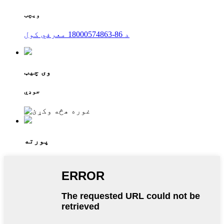
ویچټ
د 86-18000574863 معرفي کول
وی چیټ
جوډي
پورته