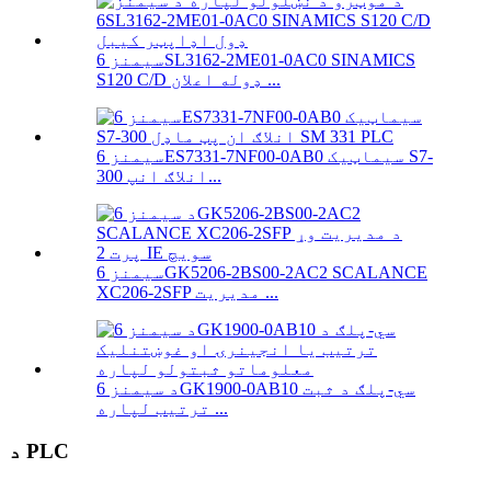
سیمنز 6SL3162-2ME01-0AC0 SINAMICS
S120 C/D ډوله اعلان ...
سیمنز 6ES7331-7NF00-0AB0 سیماټیک S7-
300 انلاګ انپ...
سیمنز 6GK5206-2BS00-2AC2 SCALANCE
XC206-2SFP مدیریت ...
د سیمنز 6GK1900-0AB10 سي-پلګ د ثبت
ترتیب لپاره ...
د PLC