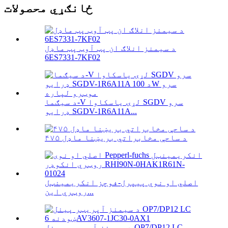
ځانګړي محصولات
د سیمنز انلاګ ان پټ آوټ پټ ماډل
6ES7331-7KF02
د سیګما-V لړۍ یاسکاوا SGDV سرو
ډرایو SGDV-1R6A11A...
۴۷۵ د ساحې مخابراتي بریښنا ماډل
اصلي او نوي پیپرل-فوچز انکریمینټل
روټري این...
د سیمنز آپریټر پینل OP7/DP12 LC