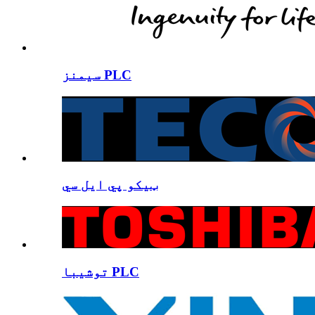
سیمنز PLC
ټیکو پي ایل سي
توشیبا PLC