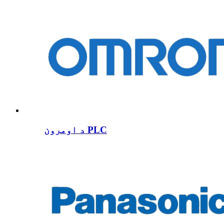
د اومرون PLC