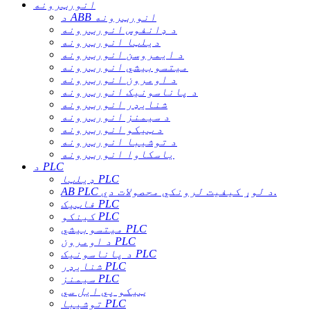
انورټرونه
د ABB انورټرونه
د ډانفوس انورټرونه
دیلټا انورټرونه
د ایمروسن انورټرونه
میتسوبیشي انورټرونه
د اومرون انورټرونه
د پاناسونیک انورټرونه
شنایډر انورټرونه
د سیمنز انورټرونه
د ټیکو انورټرونه
د توشیبا انورټرونه
یاسکاوا انورټرونه
د PLC
ډیلټا PLC
AB PLC د لوړ کیفیت لرونکي محصولات دي.
فاټیک PLC
کینکو PLC
میتسوبیشي PLC
د اومرون PLC
د پاناسونیک PLC
شنایډر PLC
سیمنز PLC
ټیکو پي ایل سي
توشیبا PLC