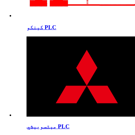
کینکو PLC
میتسوبیشي PLC