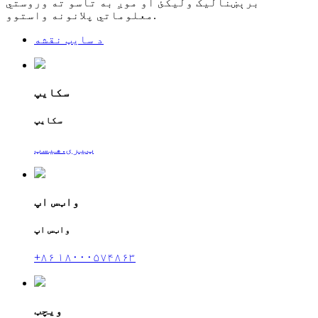
برېښنالیک ولیکئ او موږ به تاسو ته وروستي
معلوماتي پلانونه واستوو.
د سایټ نقشه
سکایپ
سکایپ
ټیری.هیسټ
واټس اپ
واټس اپ
+۸۶ ۱۸۰۰۰۵۷۴۸۶۳
ویچټ