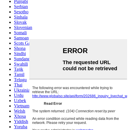
Punjabi
Serbian
Sesotho
Sinhala
Slovak
Slovenian
Somali
Samoan
Scots Gaelic
Shona
Sindhi
Sundanese
Swahili
Tajik
Tamil
Telugu
Thai
Ukrainian
Urdu
Uzbek
Vietnamese
Welsh
Xhosa
Yiddish
Yoruba