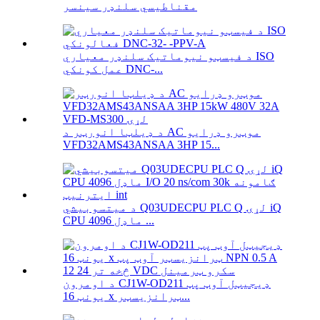
مقناطیسي سلنډر سینسر
د فیسټو نیوماتیک سلنډر معیاري ISO
عمل کونکي DNC-...
د ډیلټا انورټر د AC موټرو ډرایو
VFD32AMS43ANSAA 3HP 15...
د میتسوبیشي Q03UDECPU PLC Q لړۍ iQ
CPU ماډل 4096 ...
د اومرون CJ1W-OD211 ډیجیټل آوټ پټ
یونټ 16 x ټرانزیسټر...