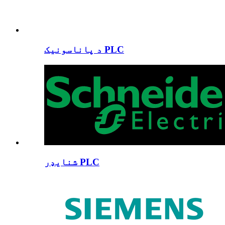
د پاناسونیک PLC
شنایډر PLC