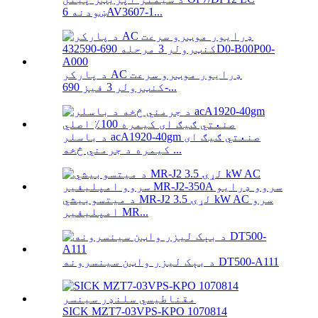
ښودنه 6AV3607-1...
د پارکر AC ډرایور موټرو سرعت
کنټرولر 3 فیز 690-...
د باسلر acA1920-40gm صنعتي ګیګ ای
کیمره د جرمني څخه ...
د میتسوبیشي MR-J2 لړۍ 3.5 kW AC سرو
امپلیفیر MR...
د بېک لیزر واټن سینسرونه DT500-A111
SICK MZT7-03VPS-KPO 1070814