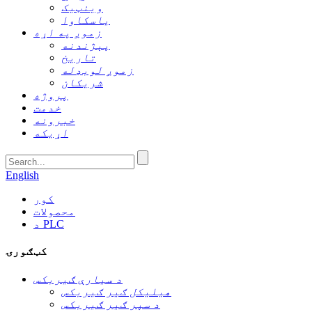
وینټیک
یاسکاوا
زموږ په اړه
پېژندنه
تاریخ
زموږ لوبډله
شریکان
پروژه
خدمت
خبرونه
اړیکه
English
کور
محصولات
د PLC
کټګورۍ
د سیارې ګیربکس
هیلیکل ګیر ګیربکس
د سپر ګیر ګیربکس