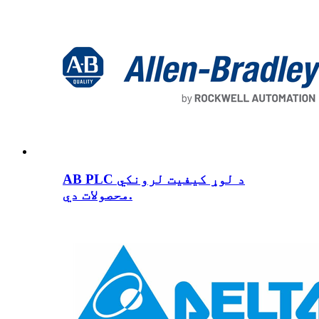
AB PLC د لوړ کیفیت لرونکي
محصولات دي.