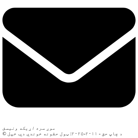
موږ سره اړیکه ونیسئ
© د چاپ حق - ۲۰۱۱-۲۰۲۵: ټول حقونه خوندي دي. خپل