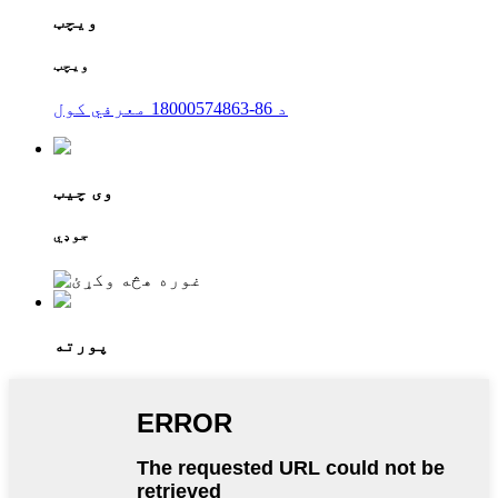
ویچټ
ویچټ
د 86-18000574863 معرفي کول
وی چیټ
جوډي
پورته