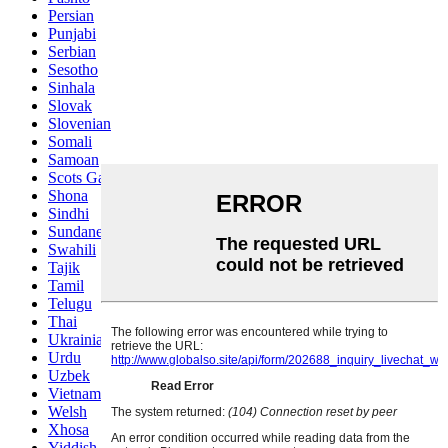
Persian
Punjabi
Serbian
Sesotho
Sinhala
Slovak
Slovenian
Somali
Samoan
Scots Gaelic
Shona
Sindhi
Sundanese
Swahili
Tajik
Tamil
Telugu
Thai
Ukrainian
Urdu
Uzbek
Vietnamese
Welsh
Xhosa
Yiddish