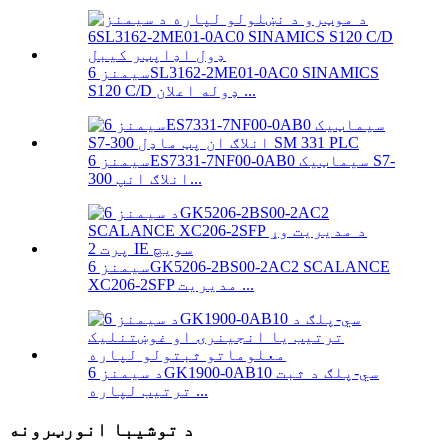
سیمنز 6SL3162-2ME01-0AC0 SINAMICS
S120 C/D ډوله اعلان ...
سیمنز 6ES7331-7NF00-0AB0 سیماټیک S7-
300 انلاګ انپ...
سیمنز 6GK5206-2BS00-2AC2 SCALANCE
XC206-2SFP مدیریت ...
د سیمنز 6GK1900-0AB10 سي-پلګ د ثبت
ترتیب لپاره ...
د توشیبا انورټرونه