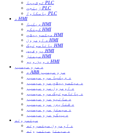
توشیبا PLC
زینجي PLC
یاسکاوا PLC
د HMI
ډیلټا HMI
کینکو HMI
میتسوبیشي HMI
د اومرون HMI
پاناسونیک HMI
پروفیس HMI
سیمنز HMI
د وین ویو HMI
د سرو سیسټم
د ABB سرو سیسټم
د ډیلټا سرو سیسټم
د میتسوبیشي سرو سیسټم
د اومرون سرو سیسټم
د پاناسونیک سرو سیسټم
د سانیو سرو سیسټم
د شنایډر سرو سیسټم
د سیمنز سرو سیسټم
د ټیکو سرو سیسټم
سینسرونه
د اومرون سینسرونه
د سیمنز سینسرونه