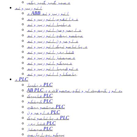
د سپر ګیر ګیربکس
انورټرونه
د ABB انورټرونه
د ډانفوس انورټرونه
دیلټا انورټرونه
د ایمروسن انورټرونه
میتسوبیشي انورټرونه
د اومرون انورټرونه
د پاناسونیک انورټرونه
شنایډر انورټرونه
د سیمنز انورټرونه
د ټیکو انورټرونه
د توشیبا انورټرونه
یاسکاوا انورټرونه
د PLC
ډیلټا PLC
AB PLC د لوړ کیفیت لرونکي محصولات دي.
فاټیک PLC
کینکو PLC
میتسوبیشي PLC
د اومرون PLC
د پاناسونیک PLC
شنایډر PLC
سیمنز PLC
ټیکو پي ایل سي