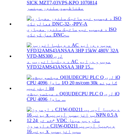
SICK MZT7-03VPS-KPO 1070814
مقناطیسي سلنډر سینسر
د فیسټو نیوماتیک سلنډر معیاري ISO
عمل کونکي DNC-...
د ډیلټا انورټر د AC موټرو ډرایو
VFD32AMS43ANSAA 3HP 15...
د میتسوبیشي Q03UDECPU PLC Q لړۍ iQ
CPU ماډل 4096 ...
د اومرون CJ1W-OD211 ډیجیټل آوټ پټ
یونټ 16 x ټرانزیسټر...