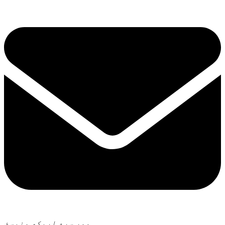
موږ سره اړیکه ونیسئ