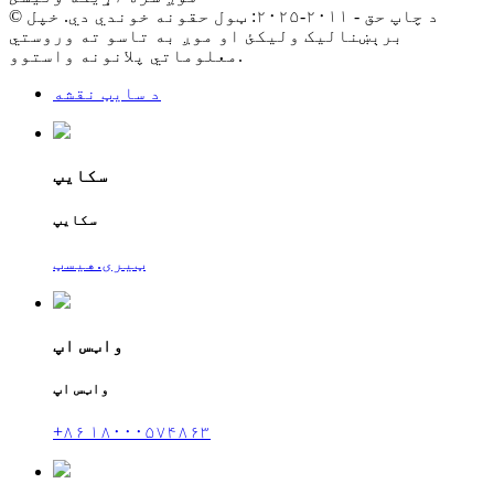
© د چاپ حق - ۲۰۱۱-۲۰۲۵: ټول حقونه خوندي دي. خپل
برېښنالیک ولیکئ او موږ به تاسو ته وروستي
معلوماتي پلانونه واستوو.
د سایټ نقشه
سکایپ
سکایپ
ټیری.هیسټ
واټس اپ
واټس اپ
+۸۶ ۱۸۰۰۰۵۷۴۸۶۳