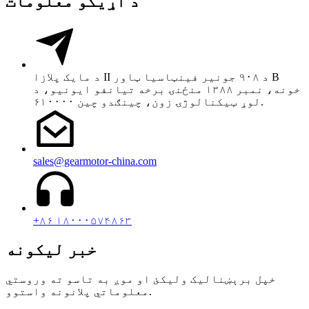
د اړیکو معلومات
د مایک پلازا II د ۹۰۸ جونیر فینټاسیا ټاور B
خونه، نمبر ۱۳۸۸ منځنۍ برخه تیانفو ایونیو، د
لوړ ټیکنالوژۍ زون، چینګدو چین ۶۱۰۰۰۰.
sales@gearmotor-china.com
+۸۶ ۱۸۰۰۰۵۷۴۸۶۳
خبر لیکونه
خپل برېښنالیک ولیکئ او موږ به تاسو ته وروستي
معلوماتي پلانونه واستوو.