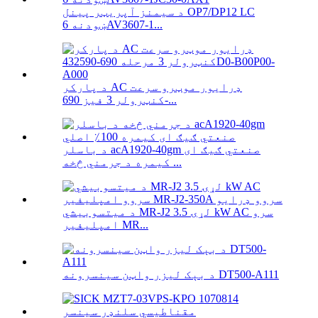
د سیمنز آپریټر پینل OP7/DP12 LC
ښودنه 6AV3607-1...
د پارکر AC ډرایور موټرو سرعت
کنټرولر 3 فیز 690-...
د باسلر acA1920-40gm صنعتي ګیګ ای
کیمره د جرمني څخه ...
د میتسوبیشي MR-J2 لړۍ 3.5 kW AC سرو
امپلیفیر MR...
د بېک لیزر واټن سینسرونه DT500-A111