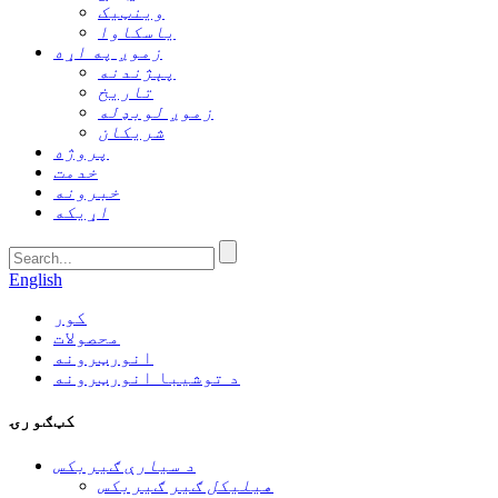
وینټیک
یاسکاوا
زموږ په اړه
پېژندنه
تاریخ
زموږ لوبډله
شریکان
پروژه
خدمت
خبرونه
اړیکه
English
کور
محصولات
انورټرونه
د توشیبا انورټرونه
کټګورۍ
د سیارې ګیربکس
هیلیکل ګیر ګیربکس