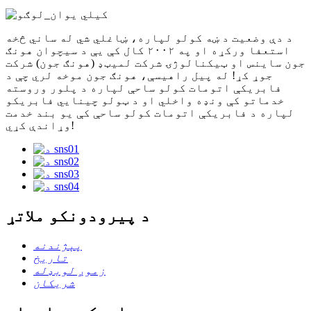
د دې وضعیت د ښه کولو لپاره، ښاغلي شي له ساني څخه
استعفا ورکړه او په ۲۰۰۲ کال کې یې د سیچوان هونګ
جون ساینس او ​​ټیکنالوژۍ شرکت لمیټډ (هونګ جون) شرکت
جوړ کړ! له پیل راهیسې، هونګ جون موخه لري چې د
فابریکې اتومات کولو ساحې لپاره د پلور وروسته
خدماتو کې ونډه واخلي او د ټولو چینایي فابریکو
لپاره د فابریکې اتومات کولو ساحې کې یو بند خدمت
وړاندې کړي!
د پیرودونکو ملاتړ
پېژندنه
تاریخ
زموږ لوبډله
شریکان