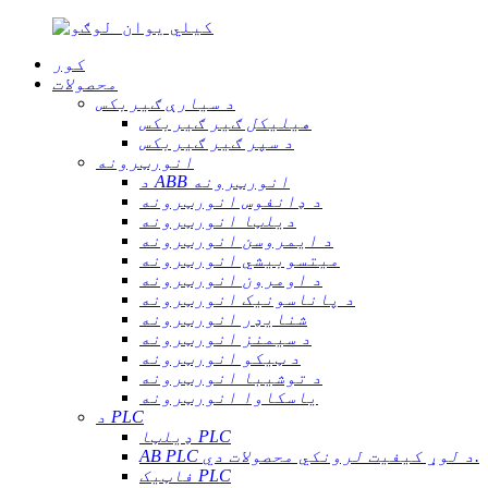
کور
محصولات
د سیارې ګیربکس
هیلیکل ګیر ګیربکس
د سپر ګیر ګیربکس
انورټرونه
د ABB انورټرونه
د ډانفوس انورټرونه
دیلټا انورټرونه
د ایمروسن انورټرونه
میتسوبیشي انورټرونه
د اومرون انورټرونه
د پاناسونیک انورټرونه
شنایډر انورټرونه
د سیمنز انورټرونه
د ټیکو انورټرونه
د توشیبا انورټرونه
یاسکاوا انورټرونه
د PLC
ډیلټا PLC
AB PLC د لوړ کیفیت لرونکي محصولات دي.
فاټیک PLC