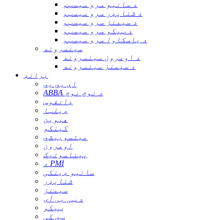
د سانیو سرو سیسټم
د شنایډر سرو سیسټم
د سیمنز سرو سیسټم
د ټیکو سرو سیسټم
د یاسکاوا سرو سیسټم
سینسرونه
د اومرون سینسرونه
د سیمنز سینسرونه
برانډ
اې بي بي
ABBA د نوم نوم
ډانفوس
ډیلټا
هیوین
کینکو
میتسوبیشي
اومرون
پیناسونیک
د PMI
سانیو ډینکی
شنایډر
سیمنز
د ټی بی آی
ټیکو
ټي کې