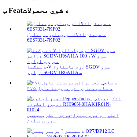
ب Featه شوي محصولات
د سیمنز انلاګ ان پټ آوټ پټ ماډل
6ES7331-7KF02
د سیګما-V لړۍ یاسکاوا SGDV سرو
ډرایو SGDV-1R6A11A...
۴۷۵ د ساحې مخابراتي بریښنا ماډل
اصلي او نوي پیپرل-فوچز انکریمینټل
روټري این...