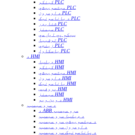
کینکو PLC
میتسوبیشي PLC
د اومرون PLC
د پاناسونیک PLC
شنایډر PLC
سیمنز PLC
ټیکو پي ایل سي
توشیبا PLC
زینجي PLC
یاسکاوا PLC
د HMI
ډیلټا HMI
کینکو HMI
میتسوبیشي HMI
د اومرون HMI
پاناسونیک HMI
پروفیس HMI
سیمنز HMI
د وین ویو HMI
د سرو سیسټم
د ABB سرو سیسټم
د ډیلټا سرو سیسټم
د میتسوبیشي سرو سیسټم
د اومرون سرو سیسټم
د پاناسونیک سرو سیسټم