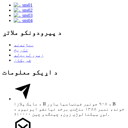
د پیرودونکو ملاتړ
پېژندنه
تاریخ
زموږ لوبډله
شریکان
د اړیکو معلومات
د مایک پلازا II د ۹۰۸ جونیر فینټاسیا ټاور B
خونه، نمبر ۱۳۸۸ منځنۍ برخه تیانفو ایونیو، د
لوړ ټیکنالوژۍ زون، چینګدو چین ۶۱۰۰۰۰.