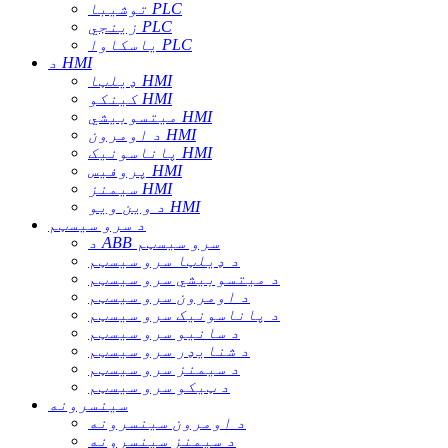
توشیبا PLC
زینجي PLC
یاسکاوا PLC
د HMI
ډیلټا HMI
کینکو HMI
میتسوبیشي HMI
د اومرون HMI
پاناسونیک HMI
پروفیس HMI
سیمنز HMI
د وین ویو HMI
د سرو سیسټم
د ABB سرو سیسټم
د ډیلټا سرو سیسټم
د میتسوبیشي سرو سیسټم
د اومرون سرو سیسټم
د پاناسونیک سرو سیسټم
د سانیو سرو سیسټم
د شنایډر سرو سیسټم
د سیمنز سرو سیسټم
د ټیکو سرو سیسټم
سینسرونه
د اومرون سینسرونه
د سیمنز سینسرونه