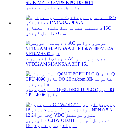
SICK MZT7-03VPS-KPO 1070814
مقناطیسي سلنډر سینسر
د فیسټو نیوماتیک سلنډر معیاري ISO
عمل کونکي DNC-...
د ډیلټا انورټر د AC موټرو ډرایو
VFD32AMS43ANSAA 3HP 15...
د میتسوبیشي Q03UDECPU PLC Q لړۍ iQ
CPU ماډل 4096 ...
د اومرون CJ1W-OD211 ډیجیټل آوټ پټ
یونټ 16 x ټرانزیسټر...