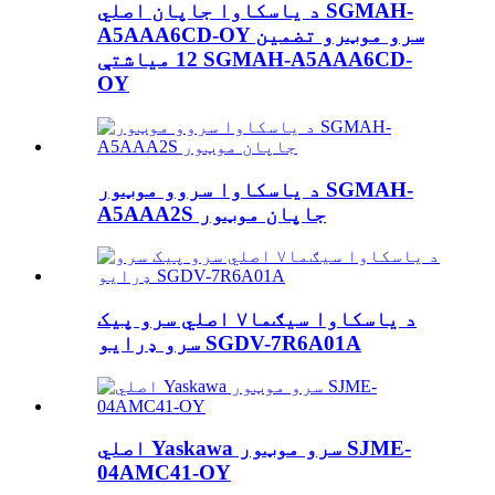
د یاسکاوا جاپان اصلي SGMAH-
A5AAA6CD-OY سرو موټرو تضمین
12 میاشتې SGMAH-A5AAA6CD-
OY
د یاسکاوا سروو موټور SGMAH-
A5AAA2S جاپان موټور
د یاسکاوا سیګما۷ اصلي سرو پیک
سرو ډرایو SGDV-7R6A01A
اصلي Yaskawa سرو موټور SJME-
04AMC41-OY