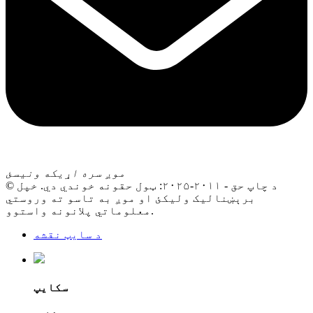
موږ سره اړیکه ونیسئ
© د چاپ حق - ۲۰۱۱-۲۰۲۵: ټول حقونه خوندي دي. خپل
برېښنالیک ولیکئ او موږ به تاسو ته وروستي
معلوماتي پلانونه واستوو.
د سایټ نقشه
سکایپ