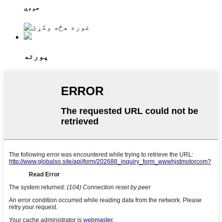
جوډي
پورته