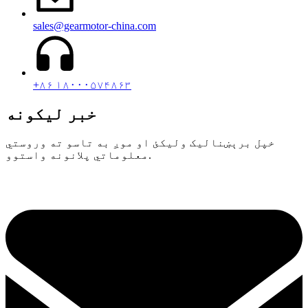
sales@gearmotor-china.com
+۸۶ ۱۸۰۰۰۵۷۴۸۶۳
خبر لیکونه
خپل برېښنالیک ولیکئ او موږ به تاسو ته وروستي
معلوماتي پلانونه واستوو.