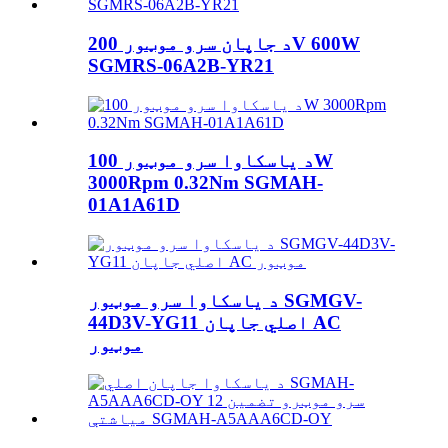
د جاپان سرو موټور 200V 600W
SGMRS-06A2B-YR21
د یاسکاوا سرو موټور 100W
3000Rpm 0.32Nm SGMAH-
01A1A61D
د یاسکاوا سرو موټور SGMGV-
44D3V-YG11 اصلي جاپان AC
موټور