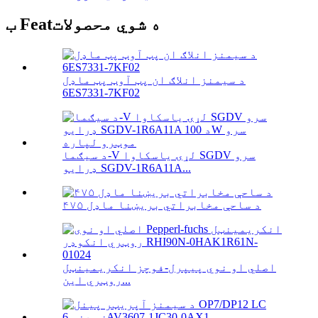
ب Featه شوي محصولات
د سیمنز انلاګ ان پټ آوټ پټ ماډل
6ES7331-7KF02
د سیګما-V لړۍ یاسکاوا SGDV سرو
ډرایو SGDV-1R6A11A...
۴۷۵ د ساحې مخابراتي بریښنا ماډل
اصلي او نوي پیپرل-فوچز انکریمینټل
روټري این...