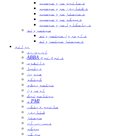
د سانیو سرو سیسټم
د شنایډر سرو سیسټم
د سیمنز سرو سیسټم
د ټیکو سرو سیسټم
د یاسکاوا سرو سیسټم
سینسرونه
د اومرون سینسرونه
د سیمنز سینسرونه
برانډ
اې بي بي
ABBA د نوم نوم
ډانفوس
ډیلټا
هیوین
کینکو
میتسوبیشي
اومرون
پیناسونیک
د PMI
سانیو ډینکی
شنایډر
سیمنز
د ټی بی آی
ټیکو
ټي کې