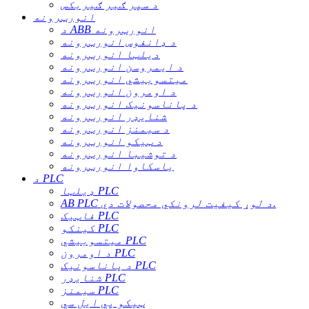
د سپر ګیر ګیربکس
انورټرونه
د ABB انورټرونه
د ډانفوس انورټرونه
دیلټا انورټرونه
د ایمروسن انورټرونه
میتسوبیشي انورټرونه
د اومرون انورټرونه
د پاناسونیک انورټرونه
شنایډر انورټرونه
د سیمنز انورټرونه
د ټیکو انورټرونه
د توشیبا انورټرونه
یاسکاوا انورټرونه
د PLC
ډیلټا PLC
AB PLC د لوړ کیفیت لرونکي محصولات دي.
فاټیک PLC
کینکو PLC
میتسوبیشي PLC
د اومرون PLC
د پاناسونیک PLC
شنایډر PLC
سیمنز PLC
ټیکو پي ایل سي