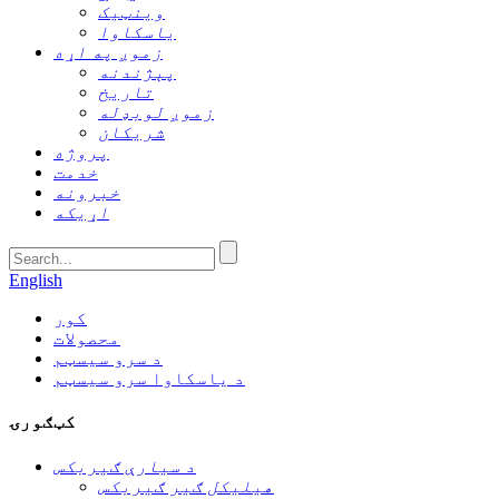
وینټیک
یاسکاوا
زموږ په اړه
پېژندنه
تاریخ
زموږ لوبډله
شریکان
پروژه
خدمت
خبرونه
اړیکه
English
کور
محصولات
د سرو سیسټم
د یاسکاوا سرو سیسټم
کټګورۍ
د سیارې ګیربکس
هیلیکل ګیر ګیربکس