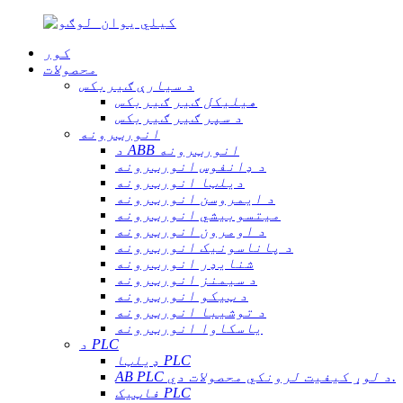
کور
محصولات
د سیارې ګیربکس
هیلیکل ګیر ګیربکس
د سپر ګیر ګیربکس
انورټرونه
د ABB انورټرونه
د ډانفوس انورټرونه
دیلټا انورټرونه
د ایمروسن انورټرونه
میتسوبیشي انورټرونه
د اومرون انورټرونه
د پاناسونیک انورټرونه
شنایډر انورټرونه
د سیمنز انورټرونه
د ټیکو انورټرونه
د توشیبا انورټرونه
یاسکاوا انورټرونه
د PLC
ډیلټا PLC
AB PLC د لوړ کیفیت لرونکي محصولات دي.
فاټیک PLC