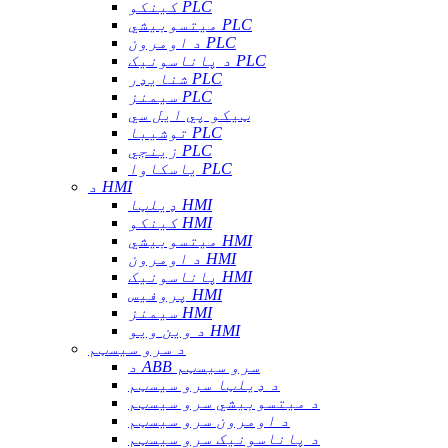
کینکو PLC
میتسوبیشي PLC
د اومرون PLC
د پاناسونیک PLC
شنایډر PLC
سیمنز PLC
ټیکو پي ایل سي
توشیبا PLC
زینجي PLC
یاسکاوا PLC
د HMI
ډیلټا HMI
کینکو HMI
میتسوبیشي HMI
د اومرون HMI
پاناسونیک HMI
پروفیس HMI
سیمنز HMI
د وین ویو HMI
د سرو سیسټم
د ABB سرو سیسټم
د ډیلټا سرو سیسټم
د میتسوبیشي سرو سیسټم
د اومرون سرو سیسټم
د پاناسونیک سرو سیسټم