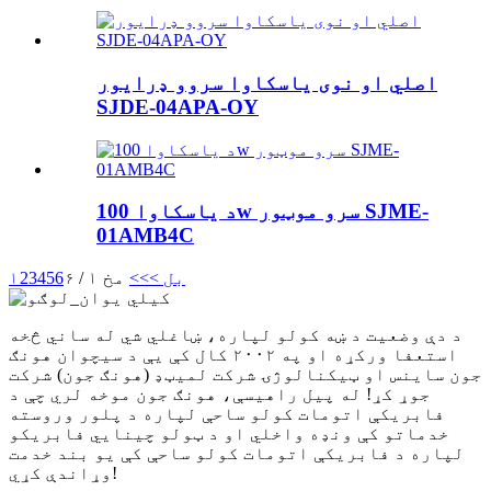
اصلي او نوی یاسکاوا سروو ډرایور
SJDE-04APA-OY
د یاسکاوا 100w سرو موټور SJME-
01AMB4C
بل >
>>
مخ ۱ / ۶
6
5
4
3
2
۱
د دې وضعیت د ښه کولو لپاره، ښاغلي شي له ساني څخه
استعفا ورکړه او په ۲۰۰۲ کال کې یې د سیچوان هونګ
جون ساینس او ​​ټیکنالوژۍ شرکت لمیټډ (هونګ جون) شرکت
جوړ کړ! له پیل راهیسې، هونګ جون موخه لري چې د
فابریکې اتومات کولو ساحې لپاره د پلور وروسته
خدماتو کې ونډه واخلي او د ټولو چینایي فابریکو
لپاره د فابریکې اتومات کولو ساحې کې یو بند خدمت
وړاندې کړي!