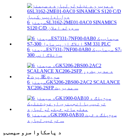
سیمنز 6SL3162-2ME01-0AC0 SINAMICS
S120 C/D ډوله اعلان ...
سیمنز 6ES7331-7NF00-0AB0 سیماټیک S7-
300 انلاګ انپ...
سیمنز 6GK5206-2BS00-2AC2 SCALANCE
XC206-2SFP مدیریت ...
د سیمنز 6GK1900-0AB10 سي-پلګ د ثبت
ترتیب لپاره ...
د یاسکاوا سرو سیسټم