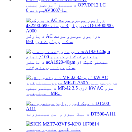
د سیمنز آپریټر پینل OP7/DP12 LC
ښودنه 6AV3607-1...
د پارکر AC ډرایور موټرو سرعت
کنټرولر 3 فیز 690-...
د باسلر acA1920-40gm صنعتي ګیګ ای
کیمره د جرمني څخه ...
د میتسوبیشي MR-J2 لړۍ 3.5 kW AC سرو
امپلیفیر MR...
د بېک لیزر واټن سینسرونه DT500-A111