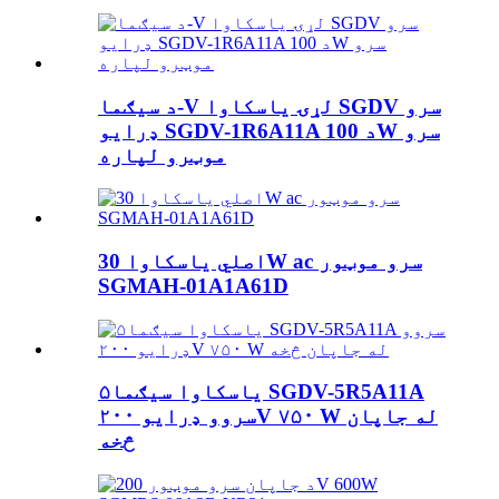
د سیګما-V لړۍ یاسکاوا SGDV سرو
ډرایو SGDV-1R6A11A د 100W سرو
موټرو لپاره
اصلي یاسکاوا 30W ac سرو موټور
SGMAH-01A1A61D
یاسکاوا سیګما۵ SGDV-5R5A11A
سروو ډرایو ۲۰۰V ۷۵۰ W له جاپان
څخه