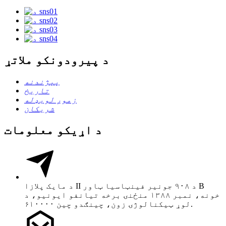
د پیرودونکو ملاتړ
پېژندنه
تاریخ
زموږ لوبډله
شریکان
د اړیکو معلومات
د مایک پلازا II د ۹۰۸ جونیر فینټاسیا ټاور B
خونه، نمبر ۱۳۸۸ منځنۍ برخه تیانفو ایونیو، د
لوړ ټیکنالوژۍ زون، چینګدو چین ۶۱۰۰۰۰.