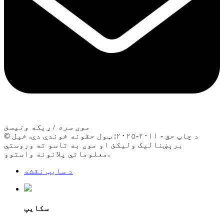
موږ سره اړیکه ونیسئ
© د چاپ حق - ۲۰۱۱-۲۰۲۵: ټول حقونه خوندي دي. خپل
برېښنالیک ولیکئ او موږ به تاسو ته وروستي
معلوماتي پلانونه واستوو.
د سایټ نقشه
سکایپ