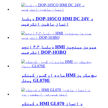
ډیلټا DOP-105CQ HMI DC 24V د
انسان ماشین انٹرفیس
ډیلټا ۴.۳ انچه HMI هیومن مینچین
انٹرفیس DOP-103BQ
ساده او ګټور کینکو HMI ټچ سکرین
پینل GL070E
د کینکو HMI GL070 د انسان