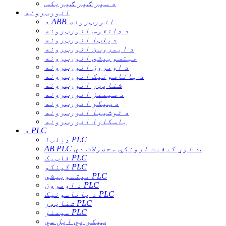
د سپر ګیر ګیربکس
انورټرونه
د ABB انورټرونه
د ډانفوس انورټرونه
دیلټا انورټرونه
د ایمروسن انورټرونه
میتسوبیشي انورټرونه
د اومرون انورټرونه
د پاناسونیک انورټرونه
شنایډر انورټرونه
د سیمنز انورټرونه
د ټیکو انورټرونه
د توشیبا انورټرونه
یاسکاوا انورټرونه
د PLC
ډیلټا PLC
AB PLC د لوړ کیفیت لرونکي محصولات دي.
فاټیک PLC
کینکو PLC
میتسوبیشي PLC
د اومرون PLC
د پاناسونیک PLC
شنایډر PLC
سیمنز PLC
ټیکو پي ایل سي