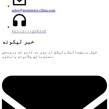
sales@gearmotor-china.com
+۸۶ ۱۸۰۰۰۵۷۴۸۶۳
خبر لیکونه
خپل برېښنالیک ولیکئ او موږ به تاسو ته وروستي
معلوماتي پلانونه واستوو.