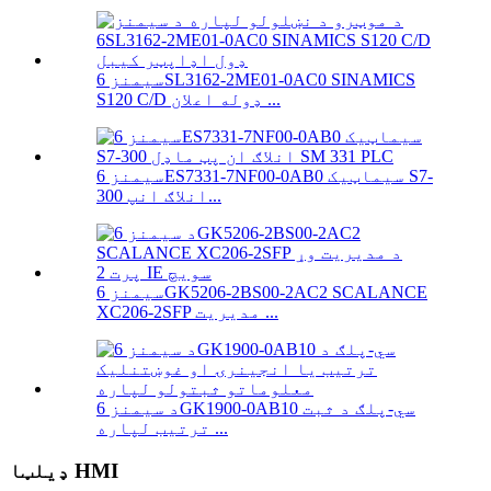
سیمنز 6SL3162-2ME01-0AC0 SINAMICS
S120 C/D ډوله اعلان ...
سیمنز 6ES7331-7NF00-0AB0 سیماټیک S7-
300 انلاګ انپ...
سیمنز 6GK5206-2BS00-2AC2 SCALANCE
XC206-2SFP مدیریت ...
د سیمنز 6GK1900-0AB10 سي-پلګ د ثبت
ترتیب لپاره ...
ډیلټا HMI