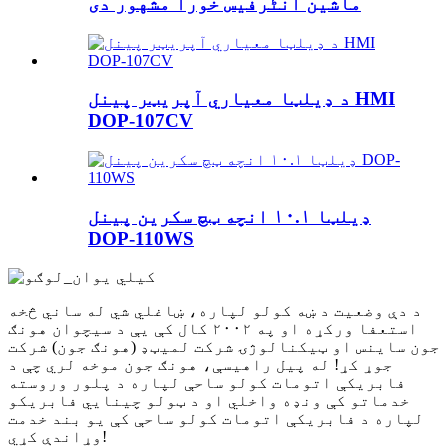
ماشین انٹرفیس خورا مشهور دی
د ډیلټا معیاري آپریټر پینل HMI
DOP-107CV
ډیلټا ۱۰.۱ انچه ټچ سکرین پینل
DOP-110WS
د دې وضعیت د ښه کولو لپاره، ښاغلي شي له ساني څخه
استعفا ورکړه او په ۲۰۰۲ کال کې یې د سیچوان هونګ
جون ساینس او ​​ټیکنالوژۍ شرکت لمیټډ (هونګ جون) شرکت
جوړ کړ! له پیل راهیسې، هونګ جون موخه لري چې د
فابریکې اتومات کولو ساحې لپاره د پلور وروسته
خدماتو کې ونډه واخلي او د ټولو چینایي فابریکو
لپاره د فابریکې اتومات کولو ساحې کې یو بند خدمت
وړاندې کړي!