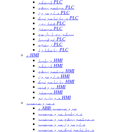
کینکو PLC
میتسوبیشي PLC
د اومرون PLC
د پاناسونیک PLC
شنایډر PLC
سیمنز PLC
ټیکو پي ایل سي
توشیبا PLC
زینجي PLC
یاسکاوا PLC
د HMI
ډیلټا HMI
کینکو HMI
میتسوبیشي HMI
د اومرون HMI
پاناسونیک HMI
پروفیس HMI
سیمنز HMI
د وین ویو HMI
د سرو سیسټم
د ABB سرو سیسټم
د ډیلټا سرو سیسټم
د میتسوبیشي سرو سیسټم
د اومرون سرو سیسټم
د پاناسونیک سرو سیسټم