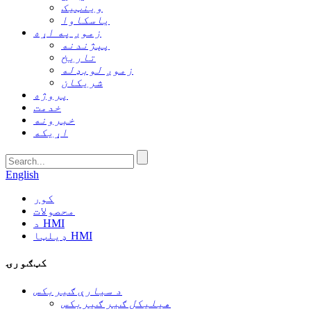
وینټیک
یاسکاوا
زموږ په اړه
پېژندنه
تاریخ
زموږ لوبډله
شریکان
پروژه
خدمت
خبرونه
اړیکه
English
کور
محصولات
د HMI
ډیلټا HMI
کټګورۍ
د سیارې ګیربکس
هیلیکل ګیر ګیربکس