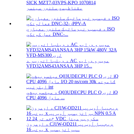
SICK MZT7-03VPS-KPO 1070814
مقناطیسي سلنډر سینسر
د فیسټو نیوماتیک سلنډر معیاري ISO
عمل کونکي DNC-...
د ډیلټا انورټر د AC موټرو ډرایو
VFD32AMS43ANSAA 3HP 15...
د میتسوبیشي Q03UDECPU PLC Q لړۍ iQ
CPU ماډل 4096 ...
د اومرون CJ1W-OD211 ډیجیټل آوټ پټ
یونټ 16 x ټرانزیسټر...