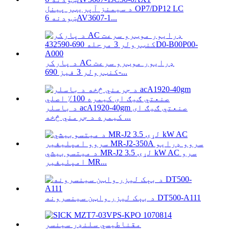
د سیمنز آپریټر پینل OP7/DP12 LC
ښودنه 6AV3607-1...
د پارکر AC ډرایور موټرو سرعت
کنټرولر 3 فیز 690-...
د باسلر acA1920-40gm صنعتي ګیګ ای
کیمره د جرمني څخه ...
د میتسوبیشي MR-J2 لړۍ 3.5 kW AC سرو
امپلیفیر MR...
د بېک لیزر واټن سینسرونه DT500-A111