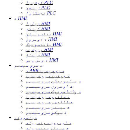
توشیبا PLC
زینجي PLC
یاسکاوا PLC
د HMI
ډیلټا HMI
کینکو HMI
میتسوبیشي HMI
د اومرون HMI
پاناسونیک HMI
پروفیس HMI
سیمنز HMI
د وین ویو HMI
د سرو سیسټم
د ABB سرو سیسټم
د ډیلټا سرو سیسټم
د میتسوبیشي سرو سیسټم
د اومرون سرو سیسټم
د پاناسونیک سرو سیسټم
د سانیو سرو سیسټم
د شنایډر سرو سیسټم
د سیمنز سرو سیسټم
د ټیکو سرو سیسټم
سینسرونه
د اومرون سینسرونه
د سیمنز سینسرونه