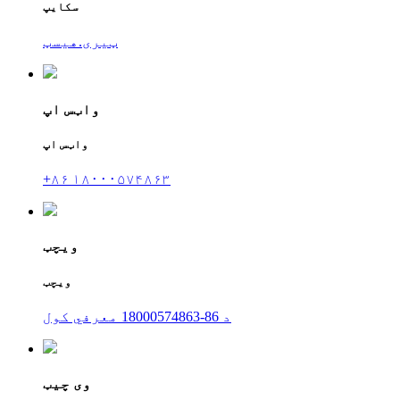
سکایپ
ټیری.هیسټ
واټس اپ
واټس اپ
+۸۶ ۱۸۰۰۰۵۷۴۸۶۳
ویچټ
ویچټ
د 86-18000574863 معرفي کول
وی چیټ