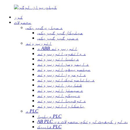
کور
محصولات
د سیارې ګیربکس
هیلیکل ګیر ګیربکس
د سپر ګیر ګیربکس
انورټرونه
د ABB انورټرونه
د ډانفوس انورټرونه
دیلټا انورټرونه
د ایمروسن انورټرونه
میتسوبیشي انورټرونه
د اومرون انورټرونه
د پاناسونیک انورټرونه
شنایډر انورټرونه
د سیمنز انورټرونه
د ټیکو انورټرونه
د توشیبا انورټرونه
یاسکاوا انورټرونه
د PLC
ډیلټا PLC
AB PLC د لوړ کیفیت لرونکي محصولات دي.
فاټیک PLC