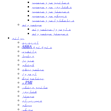
د سانیو سرو سیسټم
د شنایډر سرو سیسټم
د سیمنز سرو سیسټم
د ټیکو سرو سیسټم
د یاسکاوا سرو سیسټم
سینسرونه
د اومرون سینسرونه
د سیمنز سینسرونه
برانډ
اې بي بي
ABBA د نوم نوم
ډانفوس
ډیلټا
هیوین
کینکو
میتسوبیشي
اومرون
پیناسونیک
د PMI
سانیو ډینکی
شنایډر
سیمنز
د ټی بی آی
ټیکو
ټي کې