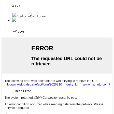
جوډي
پورته