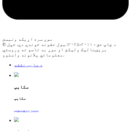
موږ سره اړیکه ونیسئ
© د چاپ حق - ۲۰۱۱-۲۰۲۵: ټول حقونه خوندي دي. خپل
برېښنالیک ولیکئ او موږ به تاسو ته وروستي
معلوماتي پلانونه واستوو.
د سایټ نقشه
سکایپ
سکایپ
ټیری.هیسټ