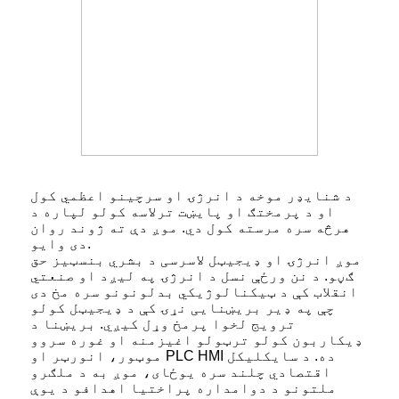
د شنایډر موخه د انرژۍ او سرچینو اعظمي کول
او د پرمختګ او پایښت ترلاسه کولو لپاره د
هرڅه سره مرسته کول دي. موږ دې ته ژوند روان
دی وایو.
موږ انرژۍ او ډیجیټل لاسرسی د بشري بنسټیز حق
ګڼو. د نن ورځې نسل د انرژۍ په لیږد او صنعتي
انقلاب کې د ټیکنالوژیکي بدلونونو سره مخ دی
چې په ډیر بریښنایی نړۍ کې د ډیجیټل کولو
ترویج لخوا پرمخ وړل کیږي. بریښنا د
ډیکاربون کولو ترټولو اغیزمنه او غوره سروو
موټور، انورټر او PLC HMI ده. د سایکلیکل
اقتصادي چلند سره یوځای، موږ به د ملګرو
ملتونو د دوامداره پراختیا اهدافو د یوې