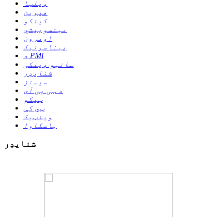
ډیلټا
هیوین
کینکو
میتسوبیشي
اومرون
پیناسونیک
د PMI
سانیو ډینکی
شنایډر
سیمنز
د ټی بی آی
ټیکو
ټي کې
وینټیک
یاسکاوا
شنایډر