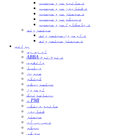
د سانیو سرو سیسټم
د شنایډر سرو سیسټم
د سیمنز سرو سیسټم
د ټیکو سرو سیسټم
د یاسکاوا سرو سیسټم
سینسرونه
د اومرون سینسرونه
د سیمنز سینسرونه
برانډ
اې بي بي
ABBA د نوم نوم
ډانفوس
ډیلټا
هیوین
کینکو
میتسوبیشي
اومرون
پیناسونیک
د PMI
سانیو ډینکی
شنایډر
سیمنز
د ټی بی آی
ټیکو
ټي کې