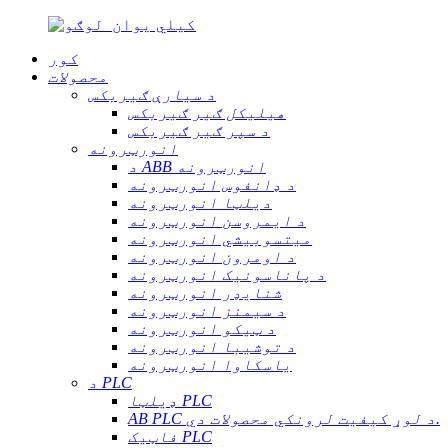
کور
محصولات
د سیارې ګیربکس
هیلیکل ګیر ګیربکس
د سپر ګیر ګیربکس
انورټرونه
د ABB انورټرونه
د ډانفوس انورټرونه
دیلټا انورټرونه
د ایمروسن انورټرونه
میتسوبیشي انورټرونه
د اومرون انورټرونه
د پاناسونیک انورټرونه
شنایډر انورټرونه
د سیمنز انورټرونه
د ټیکو انورټرونه
د توشیبا انورټرونه
یاسکاوا انورټرونه
د PLC
ډیلټا PLC
AB PLC د لوړ کیفیت لرونکي محصولات دي.
فاټیک PLC