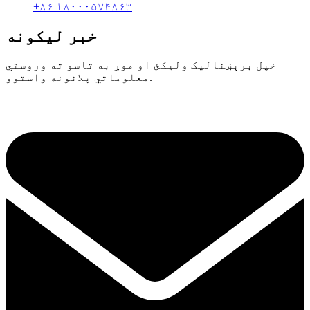
+۸۶ ۱۸۰۰۰۵۷۴۸۶۳
خبر لیکونه
خپل برېښنالیک ولیکئ او موږ به تاسو ته وروستي
معلوماتي پلانونه واستوو.