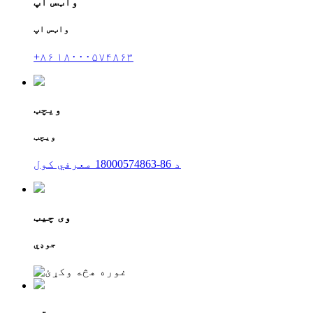
واټس اپ
واټس اپ
+۸۶ ۱۸۰۰۰۵۷۴۸۶۳
ویچټ
ویچټ
د 86-18000574863 معرفي کول
وی چیټ
جوډي
پورته