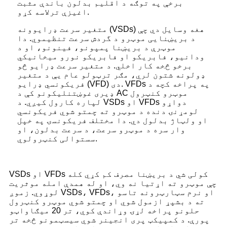
برخې په توګه د اقلیم بدلون باندې مثبت
اغیزې ترلاسه کړو.
متغیر سرعت ډرایوونه (VSDs) هغه وسایل دي چې
د بریښنایی موټرو د گردش سرعت تنظیموي. دا
موټرې د بریښنا پمپونو، فینونو، او د
ودانیو، فابریکو او فابریکو نورو میخانیکي
برخو څخه کار اخلي. د متغیر سرعت ډرایو څو
ډولونه شتون لري، مګر ترټولو عام یې د متغیر
فریکونسي ډرایو (VFD) دی. VFDs په پراخه کچه د
ډیری غوښتنلیکونو کې د AC موټرو کنټرول
لپاره کارول کیږي. د VSDs او VFDs دواړو
لومړنۍ دنده د موټرو ته چمتو شوي فریکونسي
او ولټاژ بدلول دي. دا مختلف فریکونسۍ په خپل
وار سره د موټرو سرعت، د سرعت بدلون، او
سستوالی کنټرولوي.
VSDs او VFDs کولی شي د بریښنا مصرف کم کړي کله
چې موټرو ته اړتیا نه وي، او له همدې امله موثریت
لوړوي. زموږ VSDs، VFDs، او نرم سټارټرونه تاسو
ته د بشپړ ازمول شوي او چمتو شوي موټرو کنټرول
حلونو پراخه لړۍ وړاندې کوي، تر 20 میګاواټو
پورې. د کمپیکټ پری انجینر شوي سیسټمونو څخه تر