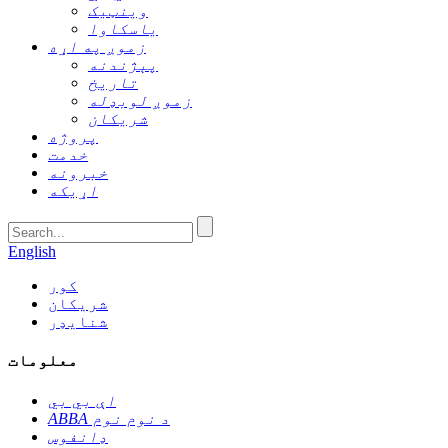
وینټیک
یاسکاوا
زموږ په اړه
پېژندنه
تاریخ
زموږ لوبډله
شریکان
پروژه
خدمت
خبرونه
اړیکه
English
کور
شریکان
شنایډر
معلومات
اې بي بي
ABBA د نوم نوم
ډانفوس