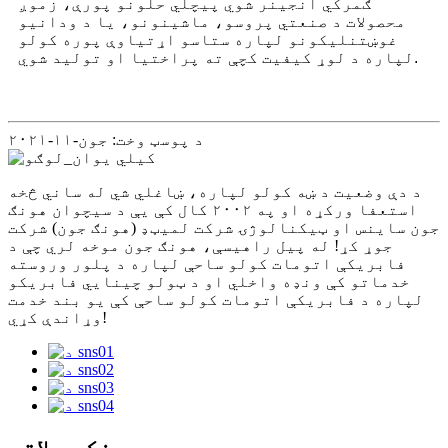
ګمرکي انجینر شوي پیچلي حلونو پورې، زموږ
محصولات د صنعتي پروسو، ماشینونو، یا د ودانیو
غوښتنلیکونو لپاره ستاسو اړتیاوې پوره کولو
لپاره د لوړ کیفیت کچې ته پراختیا او تولید شوي.
د پوسټ وخت: جون-۱۱-۲۰۲۱
د دې وضعیت د ښه کولو لپاره، ښاغلي شي له ساني څخه
استعفا ورکړه او په ۲۰۰۲ کال کې یې د سیچوان هونګ
جون ساینس او ​​ټیکنالوژۍ شرکت لمیټډ (هونګ جون) شرکت
جوړ کړ! له پیل راهیسې، هونګ جون موخه لري چې د
فابریکې اتومات کولو ساحې لپاره د پلور وروسته
خدماتو کې ونډه واخلي او د ټولو چینایي فابریکو
لپاره د فابریکې اتومات کولو ساحې کې یو بند خدمت
وړاندې کړي!
د پیرودونکو ملاتړ