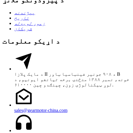
پېژندنه
تاریخ
زموږ لوبډله
شریکان
د اړیکو معلومات
د مایک پلازا II د ۹۰۸ جونیر فینټاسیا ټاور B
خونه، نمبر ۱۳۸۸ منځنۍ برخه تیانفو ایونیو، د
لوړ ټیکنالوژۍ زون، چینګدو چین ۶۱۰۰۰۰.
sales@gearmotor-china.com