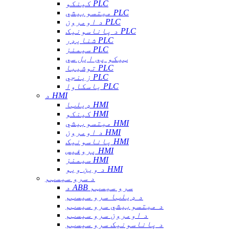
کینکو PLC
میتسوبیشي PLC
د اومرون PLC
د پاناسونیک PLC
شنایډر PLC
سیمنز PLC
ټیکو پي ایل سي
توشیبا PLC
زینجي PLC
یاسکاوا PLC
د HMI
ډیلټا HMI
کینکو HMI
میتسوبیشي HMI
د اومرون HMI
پاناسونیک HMI
پروفیس HMI
سیمنز HMI
د وین ویو HMI
د سرو سیسټم
د ABB سرو سیسټم
د ډیلټا سرو سیسټم
د میتسوبیشي سرو سیسټم
د اومرون سرو سیسټم
د پاناسونیک سرو سیسټم