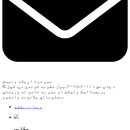
موږ سره اړیکه ونیسئ
© د چاپ حق - ۲۰۱۱-۲۰۲۵: ټول حقونه خوندي دي. خپل
برېښنالیک ولیکئ او موږ به تاسو ته وروستي
معلوماتي پلانونه واستوو.
د سایټ نقشه
سکایپ