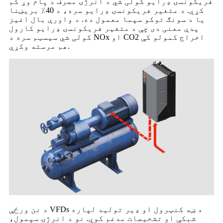
فریکونسۍ ډرایو کولی شي د انرژۍ مصرف د پام وړ کم
کړي. د متغیر فریکونسۍ ډرایو سره، د 40٪ بریښنا
یا د سونګ توکو سپما معمول ده. د واورې بال اغیز
پدې معنی دی چې د متغیر فریکونسۍ ډرایو کارول
کولی شي سیسټم سره د NOx او CO2 اخراج کمولو کې
هم مرسته وکړي.
د نن ورځې VFDs د ښه کنټرول او ډیر تولید لپاره
شبکې او تشخیصات مدغم کوي. نو د انرژۍ سپمول،