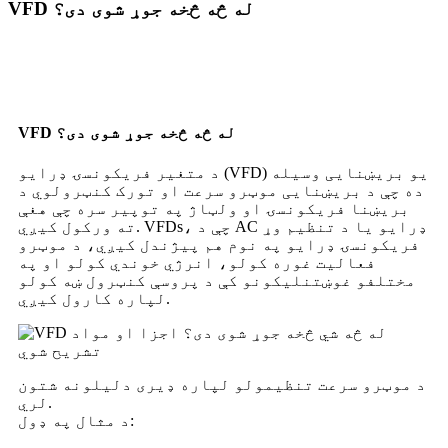
VFD له څه څخه جوړ شوی دی؟
VFD له څه څخه جوړ شوی دی؟
د متغیر فریکونسۍ ډرایو (VFD) یو بریښنایی وسیله
ده چې د بریښنایی موټرو سرعت او تورک کنټرولوي د
بریښنا فریکونسۍ او ولټاژ په توپیر سره چې هغې
ته ورکول کیږي. VFDs، چې د AC ډرایو یا د تنظیم وړ
فریکونسۍ ډرایو په نوم هم پیژندل کیږي، د موټرو
فعالیت غوره کولو، انرژي خوندي کولو او په
مختلفو غوښتنلیکونو کې د پروسې کنټرول ښه کولو
لپاره کارول کیږي.
د موټرو سرعت تنظیمولو لپاره ډیری دلیلونه شتون
لري.
د مثال په ډول: