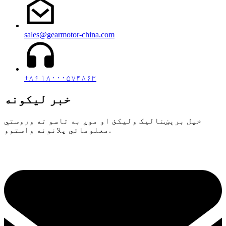
sales@gearmotor-china.com
+۸۶ ۱۸۰۰۰۵۷۴۸۶۳
خبر لیکونه
خپل برېښنالیک ولیکئ او موږ به تاسو ته وروستي
معلوماتي پلانونه واستوو.