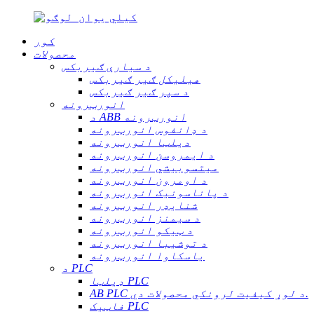
کور
محصولات
د سیارې ګیربکس
هیلیکل ګیر ګیربکس
د سپر ګیر ګیربکس
انورټرونه
د ABB انورټرونه
د ډانفوس انورټرونه
دیلټا انورټرونه
د ایمروسن انورټرونه
میتسوبیشي انورټرونه
د اومرون انورټرونه
د پاناسونیک انورټرونه
شنایډر انورټرونه
د سیمنز انورټرونه
د ټیکو انورټرونه
د توشیبا انورټرونه
یاسکاوا انورټرونه
د PLC
ډیلټا PLC
AB PLC د لوړ کیفیت لرونکي محصولات دي.
فاټیک PLC