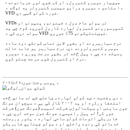
هوښیار موټرو کنټرول، او کم شوي لوړ جریانونه -
دا ستاسو د موټرو ډرایو سیسټم کنټرولر په توګه د
VFD غوره کولو ګټې دي.
VFDs تر ټولو عام ډول د فینونو، پمپونو او
کمپرسورونو کنټرول لپاره کارول کیږي، کوم چې په
ټوله نړۍ کې د VFD غوښتنلیکونو 75٪ جوړوي.
نرم سټارټرونه او بشپړ لاین تماس کونکي دوه ساده
موټرو کنټرولرونه دي. نرم سټارټر یو جامد حالت
وسیله ده چې د پیل څخه تر بشپړ سرعت پورې د موټرو
نرم او کنټرول شوی سرعت چمتو کوي.
د پوسټ وخت: جون-۲۶-۲۰۲۵
د دې وضعیت د ښه کولو لپاره، ښاغلي شي له ساني څخه
استعفا ورکړه او په ۲۰۰۲ کال کې یې د سیچوان هونګ
جون ساینس او ​​ټیکنالوژۍ شرکت لمیټډ (هونګ جون) شرکت
جوړ کړ! له پیل راهیسې، هونګ جون موخه لري چې د
فابریکې اتومات کولو ساحې لپاره د پلور وروسته
خدماتو کې ونډه واخلي او د ټولو چینایي فابریکو
لپاره د فابریکې اتومات کولو ساحې کې یو بند خدمت