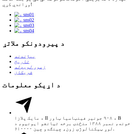
وړاندې کړي!
د پیرودونکو ملاتړ
پېژندنه
تاریخ
زموږ لوبډله
شریکان
د اړیکو معلومات
د مایک پلازا II د ۹۰۸ جونیر فینټاسیا ټاور B
خونه، نمبر ۱۳۸۸ منځنۍ برخه تیانفو ایونیو، د
لوړ ټیکنالوژۍ زون، چینګدو چین ۶۱۰۰۰۰.