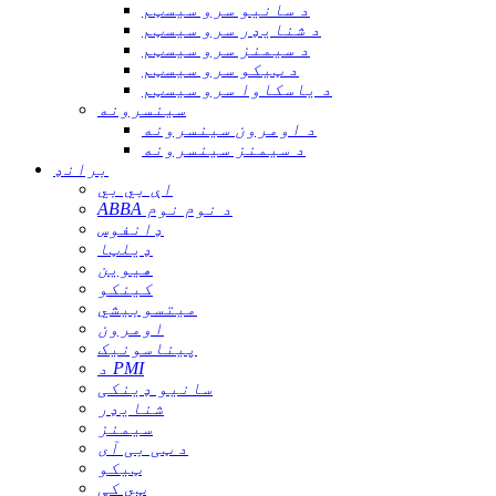
د سانیو سرو سیسټم
د شنایډر سرو سیسټم
د سیمنز سرو سیسټم
د ټیکو سرو سیسټم
د یاسکاوا سرو سیسټم
سینسرونه
د اومرون سینسرونه
د سیمنز سینسرونه
برانډ
اې بي بي
ABBA د نوم نوم
ډانفوس
ډیلټا
هیوین
کینکو
میتسوبیشي
اومرون
پیناسونیک
د PMI
سانیو ډینکی
شنایډر
سیمنز
د ټی بی آی
ټیکو
ټي کې