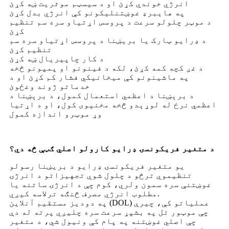
انرژي خوندي کړئ او د سیسټم موثریت ښه کړئ
په هایبرډ غوښتنلیکونو کې انرژي بدل کړئ
د موټر چلولو سرعت د پروسس اړتیاو سره سم تنظیم
کړئ
د ډرایو ټارک یا بریښنا د پروسس اړتیاو سره سم
تنظیم کړئ
د کار چاپیریال ښه کړئ
د غږ کچه کمه کړئ، لکه د فینونو او پمپونو څخه
په ماشینونو کې میخانیکي فشار کم کړئ او د
خدماتو ژوند وغځوئ
د برېښنا د اعظمي استعمال کمول، د برېښنا د
اعظمي نرخ له لوړېدو څخه مخنیوی کول، او د اړتیا
وړ موټرو اندازه کمول
د متغیر فریکونسۍ ډرایو کارولو اصلي ګټې څه دي؟
یو متغیر فریکونسۍ ډرایو د بریښنا رسولو
تنظیموي ترڅو د چلول شوي تجهیزاتو د انرژۍ
غوښتنې سره سمون ولري، کوم چې د انرژۍ ساتنه یا
مطلوب انرژي مصرف څنګه ترلاسه کیږي.
په دودیز مستقیم آنلاین (DOL) عملیاتو کې، چیرې
چې موټور تل په بشپړ سرعت سره چلیږي پرته له دې
چې اصلي غوښتنه په پام کې ونیول شي، د متغیر