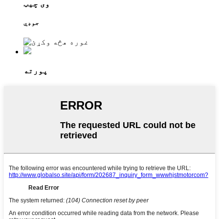
وی چیټ
جوډي
پورته