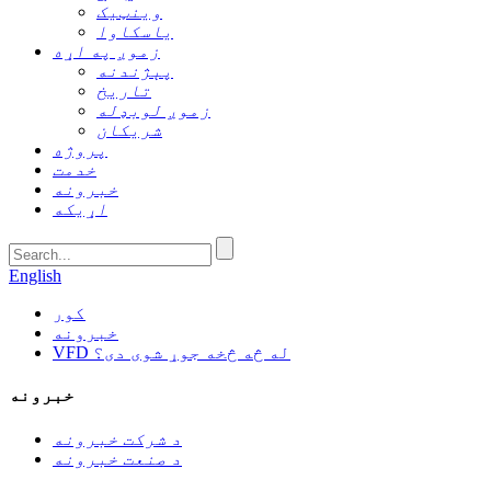
وینټیک
یاسکاوا
زموږ په اړه
پېژندنه
تاریخ
زموږ لوبډله
شریکان
پروژه
خدمت
خبرونه
اړیکه
English
کور
خبرونه
VFD له څه څخه جوړ شوی دی؟
خبرونه
د شرکت خبرونه
د صنعت خبرونه