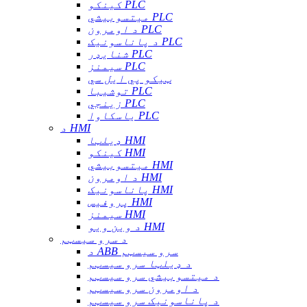
کینکو PLC
میتسوبیشي PLC
د اومرون PLC
د پاناسونیک PLC
شنایډر PLC
سیمنز PLC
ټیکو پي ایل سي
توشیبا PLC
زینجي PLC
یاسکاوا PLC
د HMI
ډیلټا HMI
کینکو HMI
میتسوبیشي HMI
د اومرون HMI
پاناسونیک HMI
پروفیس HMI
سیمنز HMI
د وین ویو HMI
د سرو سیسټم
د ABB سرو سیسټم
د ډیلټا سرو سیسټم
د میتسوبیشي سرو سیسټم
د اومرون سرو سیسټم
د پاناسونیک سرو سیسټم