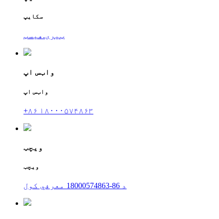
سکایپ
ټیری.هیسټ
واټس اپ
واټس اپ
+۸۶ ۱۸۰۰۰۵۷۴۸۶۳
ویچټ
ویچټ
د 86-18000574863 معرفي کول