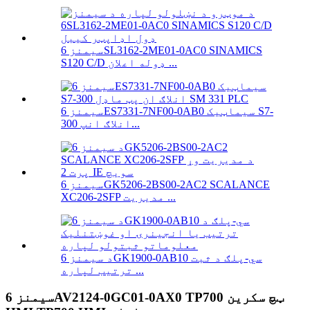
سیمنز 6SL3162-2ME01-0AC0 SINAMICS
S120 C/D ډوله اعلان ...
سیمنز 6ES7331-7NF00-0AB0 سیماټیک S7-
300 انلاګ انپ...
سیمنز 6GK5206-2BS00-2AC2 SCALANCE
XC206-2SFP مدیریت ...
د سیمنز 6GK1900-0AB10 سي-پلګ د ثبت
ترتیب لپاره ...
سیمنز 6AV2124-0GC01-0AX0 TP700 ټچ سکرین