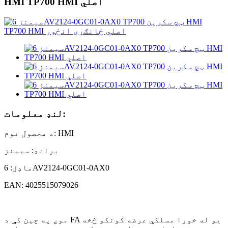
HMI TP700 HMI اصلي
لنډ معلومات:
د محصول نوم: HMI
برانډ: سیمنز
ماډل: 6AV2124-0GC01-0AX0
EAN: 4025515079026
موږ په چین کې د FA یو له خورا مسلکي عرضه کونکو څخه