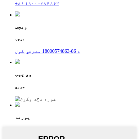
+۸۶ ۱۸۰۰۰۵۷۴۸۶۳
ویچټ
ویچټ
د 86-18000574863 معرفي کول
وی چیټ
جوډي
پورته