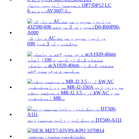
د سیمنز آپریټر پینل OP7/DP12 LC
ښودنه 6AV3607-1...
د پارکر AC ډرایور موټرو سرعت
کنټرولر 3 فیز 690-...
د باسلر acA1920-40gm صنعتي ګیګ ای
کیمره د جرمني څخه ...
د میتسوبیشي MR-J2 لړۍ 3.5 kW AC سرو
امپلیفیر MR...
د بېک لیزر واټن سینسرونه DT500-A111