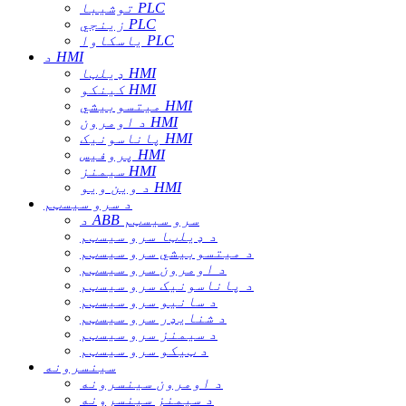
توشیبا PLC
زینجي PLC
یاسکاوا PLC
د HMI
ډیلټا HMI
کینکو HMI
میتسوبیشي HMI
د اومرون HMI
پاناسونیک HMI
پروفیس HMI
سیمنز HMI
د وین ویو HMI
د سرو سیسټم
د ABB سرو سیسټم
د ډیلټا سرو سیسټم
د میتسوبیشي سرو سیسټم
د اومرون سرو سیسټم
د پاناسونیک سرو سیسټم
د سانیو سرو سیسټم
د شنایډر سرو سیسټم
د سیمنز سرو سیسټم
د ټیکو سرو سیسټم
سینسرونه
د اومرون سینسرونه
د سیمنز سینسرونه