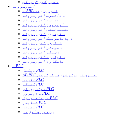
د سپر ګیر ګیربکس
انورټرونه
د ABB انورټرونه
د ډانفوس انورټرونه
دیلټا انورټرونه
د ایمروسن انورټرونه
میتسوبیشي انورټرونه
د اومرون انورټرونه
د پاناسونیک انورټرونه
شنایډر انورټرونه
د سیمنز انورټرونه
د ټیکو انورټرونه
د توشیبا انورټرونه
یاسکاوا انورټرونه
د PLC
ډیلټا PLC
AB PLC د نړۍ ترټولو غوره بازار دی.
فاټیک PLC
کینکو PLC
میتسوبیشي PLC
د اومرون PLC
د پاناسونیک PLC
شنایډر PLC
سیمنز PLC
ټیکو پي ایل سي