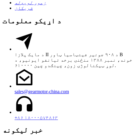
زموږ لوبډله
شریکان
د اړیکو معلومات
د مایک پلازا II د ۹۰۸ جونیر فینټاسیا ټاور B
خونه، نمبر ۱۳۸۸ منځنۍ برخه تیانفو ایونیو، د
لوړ ټیکنالوژۍ زون، چینګدو چین ۶۱۰۰۰۰.
sales@gearmotor-china.com
+۸۶ ۱۸۰۰۰۵۷۴۸۶۳
خبر لیکونه