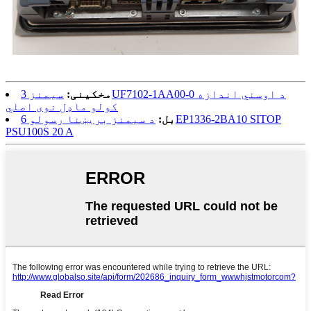
مخکینی:
سیمنز 3UF7102-1AA00-0 د اوسني اندازه
کولو ماډل نوی اصلي
بل:
د سیمنز بریښنا رسولو 6EP1336-2BA10 SITOP
PSU100S 20 A