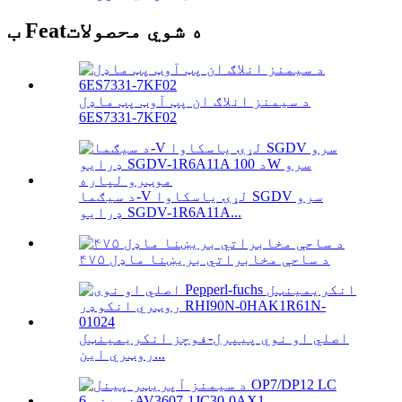
ب Featه شوي محصولات
د سیمنز انلاګ ان پټ آوټ پټ ماډل
6ES7331-7KF02
د سیګما-V لړۍ یاسکاوا SGDV سرو
ډرایو SGDV-1R6A11A...
۴۷۵ د ساحې مخابراتي بریښنا ماډل
اصلي او نوي پیپرل-فوچز انکریمینټل
روټري این...