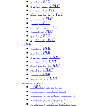
کینکو PLC
میتسوبیشي PLC
د اومرون PLC
د پاناسونیک PLC
شنایډر PLC
سیمنز PLC
ټیکو پي ایل سي
توشیبا PLC
زینجي PLC
یاسکاوا PLC
د HMI
ډیلټا HMI
کینکو HMI
میتسوبیشي HMI
د اومرون HMI
پاناسونیک HMI
پروفیس HMI
سیمنز HMI
د وین ویو HMI
د سرو سیسټم
د ABB سرو سیسټم
د ډیلټا سرو سیسټم
د میتسوبیشي سرو سیسټم
د اومرون سرو سیسټم
د پاناسونیک سرو سیسټم