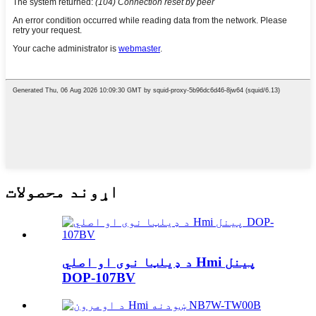
اړوند محصولات
د ډیلټا نوی او اصلي Hmi پینل
DOP-107BV