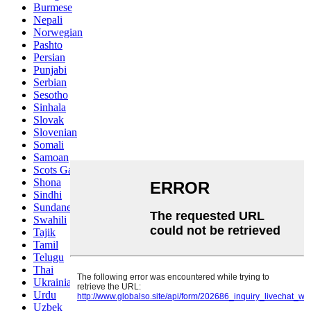
Burmese
Nepali
Norwegian
Pashto
Persian
Punjabi
Serbian
Sesotho
Sinhala
Slovak
Slovenian
Somali
Samoan
Scots Gaelic
Shona
Sindhi
Sundanese
Swahili
Tajik
Tamil
Telugu
Thai
Ukrainian
Urdu
Uzbek