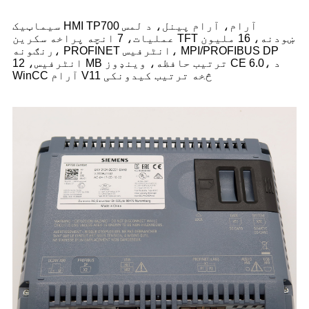
سیماټیک HMI TP700 آرام، آرام پینل، د لمس
عملیات، 7 انچه پراخه سکرین TFT ښودنه، 16 ملیون
رنګونه، PROFINET انٹرفیس، MPI/PROFIBUS DP
انٹرفیس، 12 MB ترتیب حافظه، وینډوز CE 6.0، د
WinCC آرام V11 څخه ترتیب کیدونکی