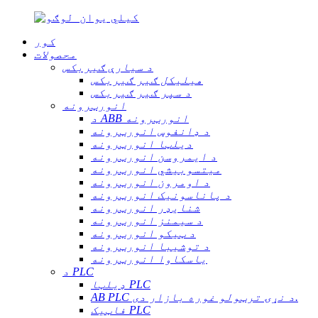
کور
محصولات
د سیارې ګیربکس
هیلیکل ګیر ګیربکس
د سپر ګیر ګیربکس
انورټرونه
د ABB انورټرونه
د ډانفوس انورټرونه
دیلټا انورټرونه
د ایمروسن انورټرونه
میتسوبیشي انورټرونه
د اومرون انورټرونه
د پاناسونیک انورټرونه
شنایډر انورټرونه
د سیمنز انورټرونه
د ټیکو انورټرونه
د توشیبا انورټرونه
یاسکاوا انورټرونه
د PLC
ډیلټا PLC
AB PLC د نړۍ ترټولو غوره بازار دی.
فاټیک PLC