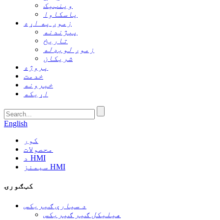
وینټیک
یاسکاوا
زموږ په اړه
پېژندنه
تاریخ
زموږ لوبډله
شریکان
پروژه
خدمت
خبرونه
اړیکه
English
کور
محصولات
د HMI
سیمنز HMI
کټګورۍ
د سیارې ګیربکس
هیلیکل ګیر ګیربکس