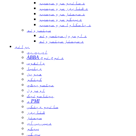
د سانیو سرو سیسټم
د شنایډر سرو سیسټم
د سیمنز سرو سیسټم
د ټیکو سرو سیسټم
د یاسکاوا سرو سیسټم
سینسرونه
د اومرون سینسرونه
د سیمنز سینسرونه
برانډ
اې بي بي
ABBA د نوم نوم
ډانفوس
ډیلټا
هیوین
کینکو
میتسوبیشي
اومرون
پیناسونیک
د PMI
سانیو ډینکی
شنایډر
سیمنز
د ټی بی آی
ټیکو
ټي کې