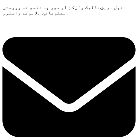
خپل برېښنالیک ولیکئ او موږ به تاسو ته وروستي
معلوماتي پلانونه واستوو.