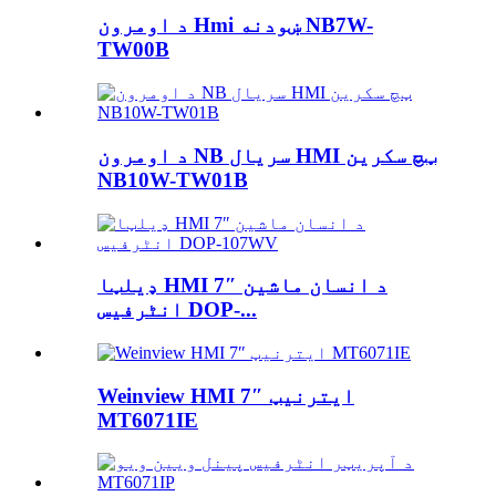
د اومرون Hmi ښودنه NB7W-
TW00B
د اومرون NB سریال HMI ټچ سکرین
NB10W-TW01B
ډیلټا HMI 7″ د انسان ماشین
انٹرفیس DOP-...
Weinview HMI 7″ ایترنیټ
MT6071IE