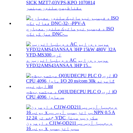
SICK MZT7-03VPS-KPO 1070814
مقناطیسي سلنډر سینسر
د فیسټو نیوماتیک سلنډر معیاري ISO
عمل کونکي DNC-...
د ډیلټا انورټر د AC موټرو ډرایو
VFD32AMS43ANSAA 3HP 15...
د میتسوبیشي Q03UDECPU PLC Q لړۍ iQ
CPU ماډل 4096 ...
د اومرون CJ1W-OD211 ډیجیټل آوټ پټ
یونټ 16 x ټرانزیسټر...