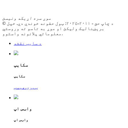
موږ سره اړیکه ونیسئ
© د چاپ حق - ۲۰۱۱-۲۰۲۵: ټول حقونه خوندي دي. خپل
برېښنالیک ولیکئ او موږ به تاسو ته وروستي
معلوماتي پلانونه واستوو.
د سایټ نقشه
سکایپ
سکایپ
ټیری.هیسټ
واټس اپ
واټس اپ