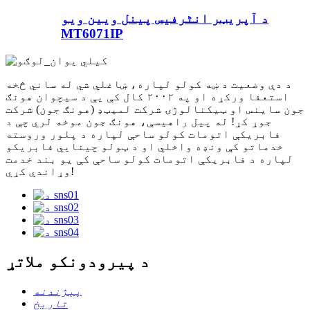
د آپریټر انٹرفیس پینل ویین ویو
MT6071IP
د دې وضعیت د ښه کولو لپاره، ښاغلي شي له ساني څخه
استعفا ورکړه او په ۲۰۰۲ کال کې یې د سیچوان هونګ
جون ساینس او ​​ټیکنالوژۍ شرکت لمیټډ (هونګ جون) شرکت
جوړ کړ! له پیل راهیسې، هونګ جون موخه لري چې د
فابریکې اتومات کولو ساحې لپاره د پلور وروسته
خدماتو کې ونډه واخلي او د ټولو چینایي فابریکو
لپاره د فابریکې اتومات کولو ساحې کې یو بند خدمت
وړاندې کړي!
د پیرودونکو ملاتړ
پېژندنه
تاریخ