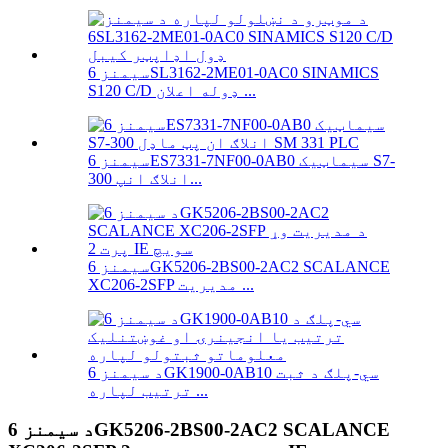
سیمنز 6SL3162-2ME01-0AC0 SINAMICS
S120 C/D ډوله اعلان ...
سیمنز 6ES7331-7NF00-0AB0 سیماټیک S7-
300 انلاګ انپ...
سیمنز 6GK5206-2BS00-2AC2 SCALANCE
XC206-2SFP مدیریت ...
د سیمنز 6GK1900-0AB10 سي-پلګ د ثبت
ترتیب لپاره ...
د سیمنز 6GK5206-2BS00-2AC2 SCALANCE