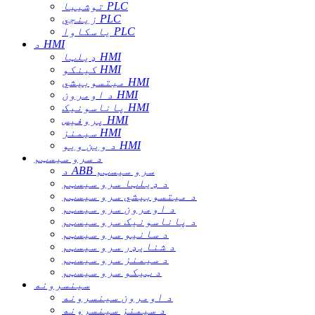
توشیبا PLC
زینجي PLC
یاسکاوا PLC
د HMI
ډیلټا HMI
کینکو HMI
میتسوبیشي HMI
د اومرون HMI
پاناسونیک HMI
پروفیس HMI
سیمنز HMI
د وین ویو HMI
د سرو سیسټم
د ABB سرو سیسټم
د ډیلټا سرو سیسټم
د میتسوبیشي سرو سیسټم
د اومرون سرو سیسټم
د پاناسونیک سرو سیسټم
د سانیو سرو سیسټم
د شنایډر سرو سیسټم
د سیمنز سرو سیسټم
د ټیکو سرو سیسټم
سینسرونه
د اومرون سینسرونه
د سیمنز سینسرونه