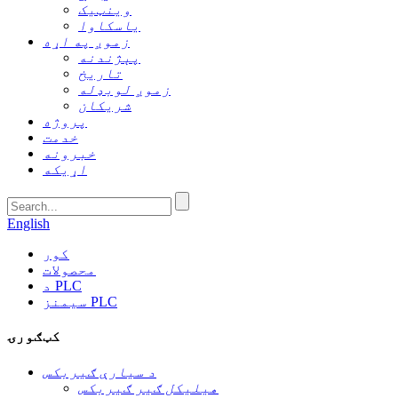
وینټیک
یاسکاوا
زموږ په اړه
پېژندنه
تاریخ
زموږ لوبډله
شریکان
پروژه
خدمت
خبرونه
اړیکه
English
کور
محصولات
د PLC
سیمنز PLC
کټګورۍ
د سیارې ګیربکس
هیلیکل ګیر ګیربکس