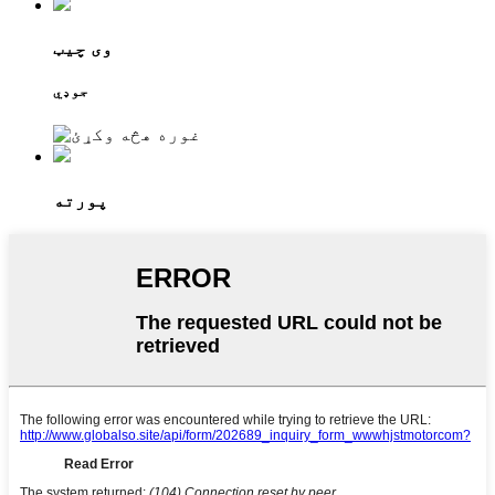
وی چیټ
جوډي
پورته