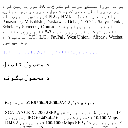
موږ په چین کې د FA یو له خورا مسلکي عرضه کونکو څخه
یو. زموږ اصلي محصولات په شمول د سرو موټرو، سیارې
ګیربکس، انورټر او PLC، HMI. برانډونه په شمول د
Panasonic، Mitsubishi، Yaskawa، Delta، TECO، Sanyo Denki،
Scheider، Siemens، Omron او نور. د بار وړلو وخت: د
تادیې ترلاسه کولو وروسته د 3-5 کاري ورځو دننه. د
تادیې لاره: T/T، L/C، PayPal، West Union، Alipay، Wechat
او داسې نور.
موږ ته بریښنالیک واستوئ
واټس اپ
استول
د محصول تفصیل
د محصول ټګونه
د سیمنز-6GK5206-2BS00-2AC2 معرفي کول
SCALANCE XC206-2SFP د دوهمې طبقې مدیریت شوی IE
سویچ دی، IEC 62443-4-2 تصدیق شوی، د 6x 10/100 Mbps
RJ45 پورټونو، 2x 100/1000 Mbps SFP، 1x کنسول پورټ،
تشخیصي LEDs، دوه ګونی بریښنا رسولو، -40°C څخه