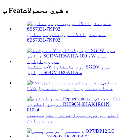
ب Featه شوي محصولات
د سیمنز انلاګ ان پټ آوټ پټ ماډل
6ES7331-7KF02
د سیګما-V لړۍ یاسکاوا SGDV سرو
ډرایو SGDV-1R6A11A...
۴۷۵ د ساحې مخابراتي بریښنا ماډل
اصلي او نوي پیپرل-فوچز انکریمینټل
روټري این...