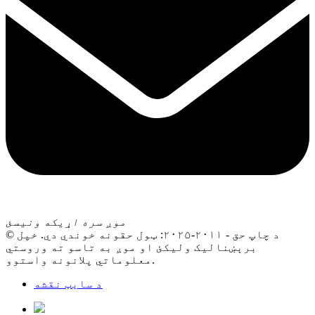
موږ سره اړیکه ونیسئ
© د چاپ حق - ۲۰۱۱-۲۰۲۵: ټول حقونه خوندي دي. خپل
برېښنالیک ولیکئ او موږ به تاسو ته وروستي
معلوماتي پلانونه واستوو.
د سایټ نقشه