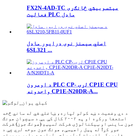
FX2N-4AD-TC میتسوبیشي ځانګړی
فعالیت PLC ماډل
اصلي سیمنز نوی ډرایور ماډل
6SL321 ...
د اومرون PLC CP- لړۍ CP1E CPU
واحدونه CP1E-N20DR-A...
د دې وضعیت د ښه کولو لپاره، ښاغلي شي له ساني څخه
استعفا ورکړه او په ۲۰۰۲ کال کې یې د سیچوان هونګ
جون ساینس او ​​ټیکنالوژۍ شرکت لمیټډ (هونګ جون) شرکت
جوړ کړ! له پیل راهیسې، هونګ جون موخه لري چې د
فابریکې اتومات کولو ساحې لپاره د پلور وروسته