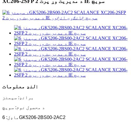
XC206-2SFP د مدیریت وړ پرت 2 IE سویچ
لنډ معلومات:
برانډ: سیمنز
د محصول نوم: سویچ
ماډل: 6GK5206-2BS00-2AC2