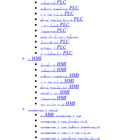
کینکو PLC
میتسوبیشي PLC
د اومرون PLC
د پاناسونیک PLC
شنایډر PLC
سیمنز PLC
ټیکو پي ایل سي
توشیبا PLC
زینجي PLC
یاسکاوا PLC
د HMI
ډیلټا HMI
کینکو HMI
میتسوبیشي HMI
د اومرون HMI
پاناسونیک HMI
پروفیس HMI
سیمنز HMI
د وین ویو HMI
د سرو سیسټم
د ABB سرو سیسټم
د ډیلټا سرو سیسټم
د میتسوبیشي سرو سیسټم
د اومرون سرو سیسټم
د پاناسونیک سرو سیسټم