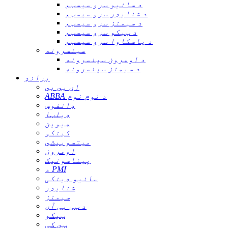
د سانیو سرو سیسټم
د شنایډر سرو سیسټم
د سیمنز سرو سیسټم
د ټیکو سرو سیسټم
د یاسکاوا سرو سیسټم
سینسرونه
د اومرون سینسرونه
د سیمنز سینسرونه
برانډ
اې بي بي
ABBA د نوم نوم
ډانفوس
ډیلټا
هیوین
کینکو
میتسوبیشي
اومرون
پیناسونیک
د PMI
سانیو ډینکی
شنایډر
سیمنز
د ټی بی آی
ټیکو
ټي کې