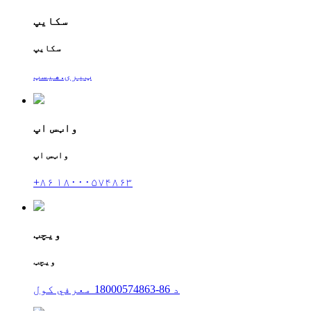
سکایپ
سکایپ
ټیری.هیسټ
واټس اپ
واټس اپ
+۸۶ ۱۸۰۰۰۵۷۴۸۶۳
ویچټ
ویچټ
د 86-18000574863 معرفي کول