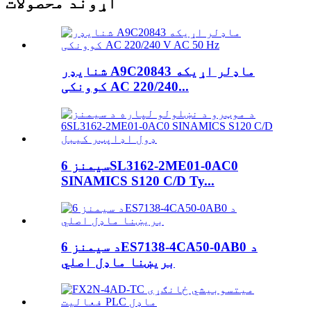
اړوند محصولات
شنایډر A9C20843 ماډلر اړیکه
کوونکی AC 220/240...
سیمنز 6SL3162-2ME01-0AC0
SINAMICS S120 C/D Ty...
د سیمنز 6ES7138-4CA50-0AB0 د
بریښنا ماډل اصلي