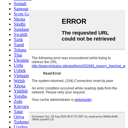
Somali
Samoan
Scots Gaelic
Shona
Sindhi
Sundanese
Swahili
Tajik
Tamil
Telugu
Thai
Ukrainian
Urdu
Uzbek
Vietnamese
Welsh
Xhosa
Yiddish
Yoruba
Zulu
Kinyarwanda
Tatar
Oriya
Turkmen
Uyghur