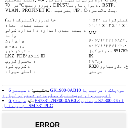
تر +70°C پورې رینج، DIN/S7/دیوال ماونټ، RSTP،
VLAN، PROFINET IO، ایترنیټ/IP، C-پلګ سلاټ سره.
۰.۵۲۰ کیلوګرامه
خالص وزن (کیلوګرامه)
۶۰.۰۰ x ۱۲۵.۰۰ x 
د بسته بندۍ ابعاد
د بسته بندۍ اندازه د اندازه کولو
MM
واحد
۴۰۴۷۶۲۲۳۱۴۸۵۲.
ای اې این
۸۰۴۷۶۶۳۴۷۱۲۲.۰
یو پي سي
د توکو کوډ
IK
LKZ_FDB/ کتلاګ ID
۴ډي۸۳
د محصول ګروپ
ول ځانګړتیاوې
د ګروپ کوډ
جرمني
د اصلي هیواد
مخکینی:
د سیمنز 6GK1900-0AB10 سي-پلګ د ترتیب یا
انجینرۍ او غوښتنلیک معلوماتو ثبتولو لپاره
بل:
سیمنز 6ES7331-7NF00-0AB0 سیماټیک S7-300 انلاګ
ان پټ ماډل SM 331 PLC