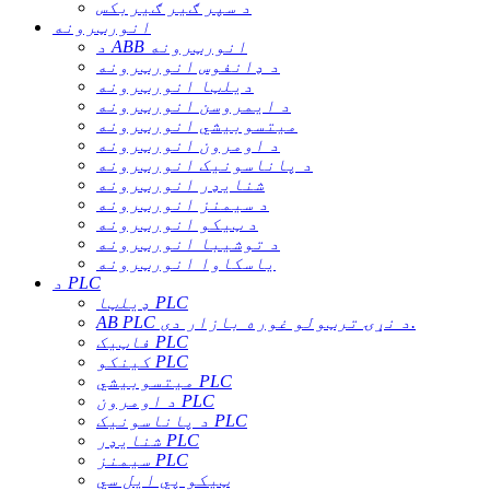
د سپر ګیر ګیربکس
انورټرونه
د ABB انورټرونه
د ډانفوس انورټرونه
دیلټا انورټرونه
د ایمروسن انورټرونه
میتسوبیشي انورټرونه
د اومرون انورټرونه
د پاناسونیک انورټرونه
شنایډر انورټرونه
د سیمنز انورټرونه
د ټیکو انورټرونه
د توشیبا انورټرونه
یاسکاوا انورټرونه
د PLC
ډیلټا PLC
AB PLC د نړۍ ترټولو غوره بازار دی.
فاټیک PLC
کینکو PLC
میتسوبیشي PLC
د اومرون PLC
د پاناسونیک PLC
شنایډر PLC
سیمنز PLC
ټیکو پي ایل سي