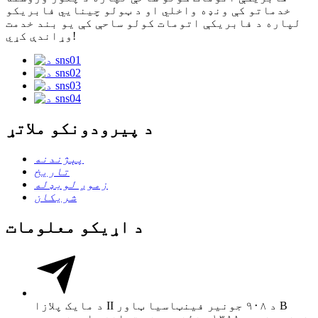
خدماتو کې ونډه واخلي او د ټولو چینایي فابریکو
لپاره د فابریکې اتومات کولو ساحې کې یو بند خدمت
وړاندې کړي!
د پیرودونکو ملاتړ
پېژندنه
تاریخ
زموږ لوبډله
شریکان
د اړیکو معلومات
د مایک پلازا II د ۹۰۸ جونیر فینټاسیا ټاور B