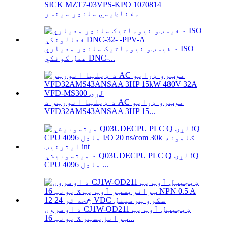
SICK MZT7-03VPS-KPO 1070814
مقناطیسي سلنډر سینسر
د فیسټو نیوماتیک سلنډر معیاري ISO
عمل کونکي DNC-...
د ډیلټا انورټر د AC موټرو ډرایو
VFD32AMS43ANSAA 3HP 15...
د میتسوبیشي Q03UDECPU PLC Q لړۍ iQ
CPU ماډل 4096 ...
د اومرون CJ1W-OD211 ډیجیټل آوټ پټ
یونټ 16 x ټرانزیسټر...