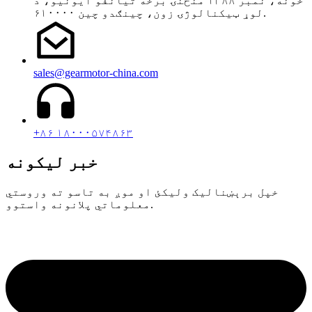
خونه، نمبر ۱۳۸۸ منځنۍ برخه تیانفو ایونیو، د
لوړ ټیکنالوژۍ زون، چینګدو چین ۶۱۰۰۰۰.
sales@gearmotor-china.com
+۸۶ ۱۸۰۰۰۵۷۴۸۶۳
خبر لیکونه
خپل برېښنالیک ولیکئ او موږ به تاسو ته وروستي
معلوماتي پلانونه واستوو.