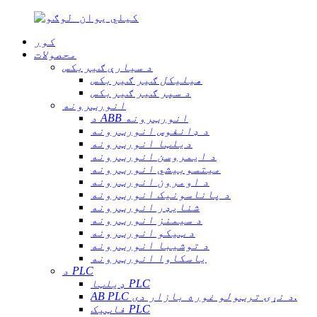
کور
محصولات
د سیارې ګیربکس
هیلیکل ګیر ګیربکس
د سپر ګیر ګیربکس
انورټرونه
د ABB انورټرونه
د ډانفوس انورټرونه
دیلټا انورټرونه
د ایمروسن انورټرونه
میتسوبیشي انورټرونه
د اومرون انورټرونه
د پاناسونیک انورټرونه
شنایډر انورټرونه
د سیمنز انورټرونه
د ټیکو انورټرونه
د توشیبا انورټرونه
یاسکاوا انورټرونه
د PLC
ډیلټا PLC
AB PLC د نړۍ ترټولو غوره بازار دی.
فاټیک PLC