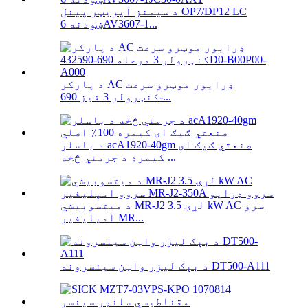
د سیمنز آپریټر پینل OP7/DP12 LC
ښودنه 6AV3607-1...
د پارکر AC ډرایور موټرو سرعت
کنټرولر 3 فیز 690-...
د باسلر acA1920-40gm صنعتي ګیګ ای
کیمره د جرمني څخه ...
د میتسوبیشي MR-J2 لړۍ 3.5 kW AC سرو
امپلیفیر MR...
د بېک لیزر واټن سینسرونه DT500-A111