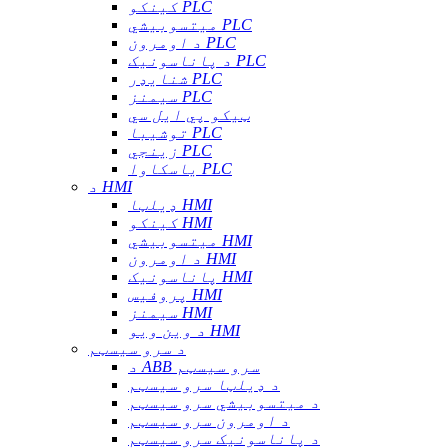
کینکو PLC
میتسوبیشي PLC
د اومرون PLC
د پاناسونیک PLC
شنایډر PLC
سیمنز PLC
ټیکو پي ایل سي
توشیبا PLC
زینجي PLC
یاسکاوا PLC
د HMI
ډیلټا HMI
کینکو HMI
میتسوبیشي HMI
د اومرون HMI
پاناسونیک HMI
پروفیس HMI
سیمنز HMI
د وین ویو HMI
د سرو سیسټم
د ABB سرو سیسټم
د ډیلټا سرو سیسټم
د میتسوبیشي سرو سیسټم
د اومرون سرو سیسټم
د پاناسونیک سرو سیسټم