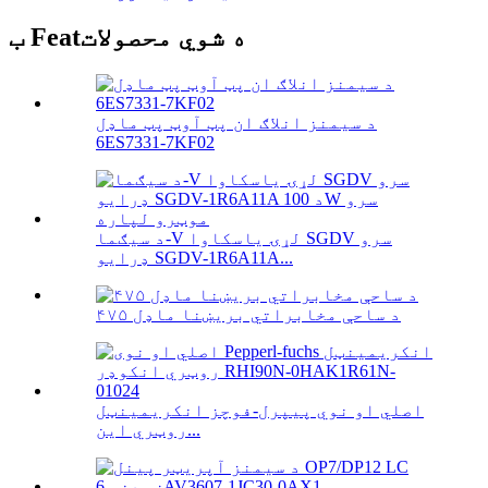
ب Featه شوي محصولات
د سیمنز انلاګ ان پټ آوټ پټ ماډل
6ES7331-7KF02
د سیګما-V لړۍ یاسکاوا SGDV سرو
ډرایو SGDV-1R6A11A...
۴۷۵ د ساحې مخابراتي بریښنا ماډل
اصلي او نوي پیپرل-فوچز انکریمینټل
روټري این...