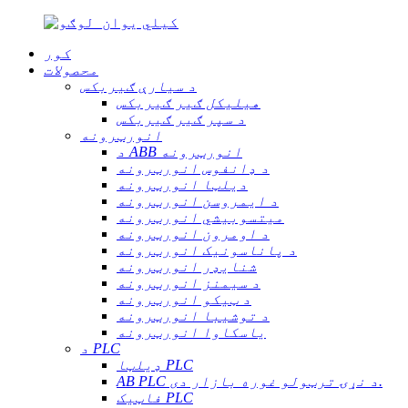
کور
محصولات
د سیارې ګیربکس
هیلیکل ګیر ګیربکس
د سپر ګیر ګیربکس
انورټرونه
د ABB انورټرونه
د ډانفوس انورټرونه
دیلټا انورټرونه
د ایمروسن انورټرونه
میتسوبیشي انورټرونه
د اومرون انورټرونه
د پاناسونیک انورټرونه
شنایډر انورټرونه
د سیمنز انورټرونه
د ټیکو انورټرونه
د توشیبا انورټرونه
یاسکاوا انورټرونه
د PLC
ډیلټا PLC
AB PLC د نړۍ ترټولو غوره بازار دی.
فاټیک PLC