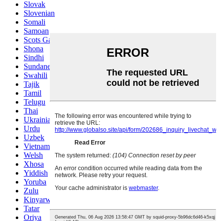
Slovak
Slovenian
Somali
Samoan
Scots Gaelic
Shona
Sindhi
Sundanese
Swahili
Tajik
Tamil
Telugu
Thai
Ukrainian
Urdu
Uzbek
Vietnamese
Welsh
Xhosa
Yiddish
Yoruba
Zulu
Kinyarwanda
Tatar
Oriya