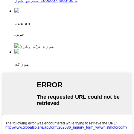
د 86-18000574863 معرفي کول
وی چیټ
جوډي
پورته