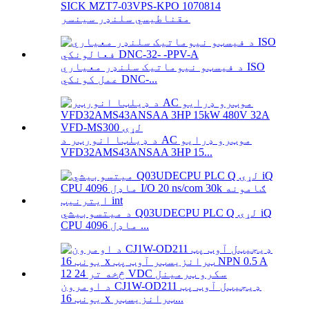
SICK MZT7-03VPS-KPO 1070814
مقناطیسي سلنډر سینسر
د فیسټو نیوماتیک سلنډر معیاري ISO
عمل کونکي DNC-...
د ډیلټا انورټر د AC موټرو ډرایو
VFD32AMS43ANSAA 3HP 15...
د میتسوبیشي Q03UDECPU PLC Q لړۍ iQ
CPU ماډل 4096 ...
د اومرون CJ1W-OD211 ډیجیټل آوټ پټ
یونټ 16 x ټرانزیسټر...