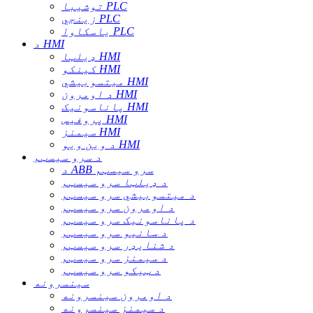
توشیبا PLC
زینجي PLC
یاسکاوا PLC
د HMI
ډیلټا HMI
کینکو HMI
میتسوبیشي HMI
د اومرون HMI
پاناسونیک HMI
پروفیس HMI
سیمنز HMI
د وین ویو HMI
د سرو سیسټم
د ABB سرو سیسټم
د ډیلټا سرو سیسټم
د میتسوبیشي سرو سیسټم
د اومرون سرو سیسټم
د پاناسونیک سرو سیسټم
د سانیو سرو سیسټم
د شنایډر سرو سیسټم
د سیمنز سرو سیسټم
د ټیکو سرو سیسټم
سینسرونه
د اومرون سینسرونه
د سیمنز سینسرونه