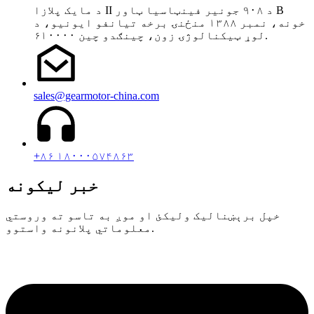
د مایک پلازا II د ۹۰۸ جونیر فینټاسیا ټاور B
خونه، نمبر ۱۳۸۸ منځنۍ برخه تیانفو ایونیو، د
لوړ ټیکنالوژۍ زون، چینګدو چین ۶۱۰۰۰۰.
sales@gearmotor-china.com
+۸۶ ۱۸۰۰۰۵۷۴۸۶۳
خبر لیکونه
خپل برېښنالیک ولیکئ او موږ به تاسو ته وروستي
معلوماتي پلانونه واستوو.