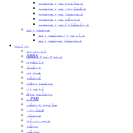
د سانیو سرو سیسټم
د شنایډر سرو سیسټم
د سیمنز سرو سیسټم
د ټیکو سرو سیسټم
د یاسکاوا سرو سیسټم
سینسرونه
د اومرون سینسرونه
د سیمنز سینسرونه
برانډ
اې بي بي
ABBA د نوم نوم
ډانفوس
ډیلټا
هیوین
کینکو
میتسوبیشي
اومرون
پیناسونیک
د PMI
سانیو ډینکی
شنایډر
سیمنز
د ټی بی آی
ټیکو
ټي کې