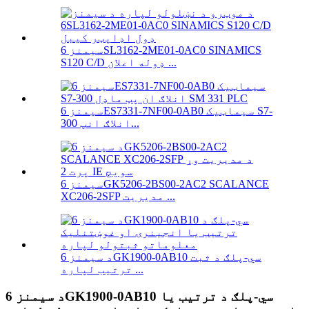
سیمنز 6SL3162-2ME01-0AC0 SINAMICS
S120 C/D ډوله اعلان ...
سیمنز 6ES7331-7NF00-0AB0 سیماټیک S7-
300 انلاګ انپ...
سیمنز 6GK5206-2BS00-2AC2 SCALANCE
XC206-2SFP مدیریت ...
د سیمنز 6GK1900-0AB10 سي-پلګ د ثبت
ترتیب لپاره ...
د سیمنز 6GK1900-0AB10 سي-پلګ د ترتیب یا