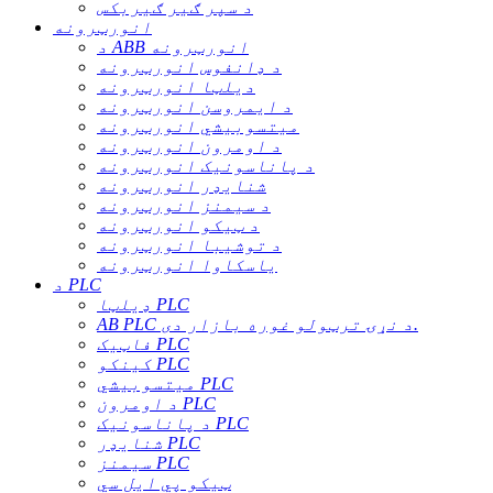
د سپر ګیر ګیربکس
انورټرونه
د ABB انورټرونه
د ډانفوس انورټرونه
دیلټا انورټرونه
د ایمروسن انورټرونه
میتسوبیشي انورټرونه
د اومرون انورټرونه
د پاناسونیک انورټرونه
شنایډر انورټرونه
د سیمنز انورټرونه
د ټیکو انورټرونه
د توشیبا انورټرونه
یاسکاوا انورټرونه
د PLC
ډیلټا PLC
AB PLC د نړۍ ترټولو غوره بازار دی.
فاټیک PLC
کینکو PLC
میتسوبیشي PLC
د اومرون PLC
د پاناسونیک PLC
شنایډر PLC
سیمنز PLC
ټیکو پي ایل سي