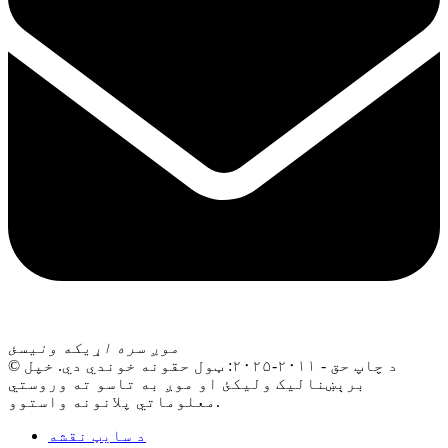
موږ سره اړیکه ونیسئ
© د چاپ حق - ۲۰۱۱-۲۰۲۵: ټول حقونه خوندي دي. خپل
برېښنالیک ولیکئ او موږ به تاسو ته وروستي
معلوماتي پلانونه واستوو.
د سایټ نقشه