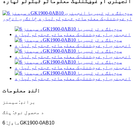
انجینرۍ او غوښتنلیک معلوماتو ثبتولو لپاره
لنډ معلومات:
برانډ: سیمنز
د محصول نوم: پلګ
ماډل: 6GK1900-0AB10