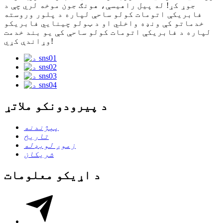
جوړ کړ! له پیل راهیسې، هونګ جون موخه لري چې د
فابریکې اتومات کولو ساحې لپاره د پلور وروسته
خدماتو کې ونډه واخلي او د ټولو چینایي فابریکو
لپاره د فابریکې اتومات کولو ساحې کې یو بند خدمت
وړاندې کړي!
د پیرودونکو ملاتړ
پېژندنه
تاریخ
زموږ لوبډله
شریکان
د اړیکو معلومات