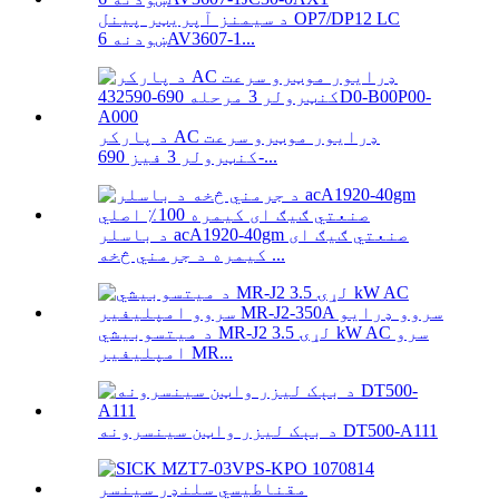
د سیمنز آپریټر پینل OP7/DP12 LC
ښودنه 6AV3607-1...
د پارکر AC ډرایور موټرو سرعت
کنټرولر 3 فیز 690-...
د باسلر acA1920-40gm صنعتي ګیګ ای
کیمره د جرمني څخه ...
د میتسوبیشي MR-J2 لړۍ 3.5 kW AC سرو
امپلیفیر MR...
د بېک لیزر واټن سینسرونه DT500-A111