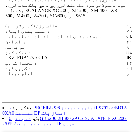
نیټ محصولاتو سره مطابقت لري چې د سي-پلګ سلاټ لري،
پشمول د SCALANCE XC-200، XP-200، XM-400، XR-
500، M-800، W-700، SC-600، او S615.
خالص وزن (کیلوګرامه)
۷.
د بسته بندۍ ابعاد
C
د بسته بندۍ اندازه د اندازه کولو واحد
۴
ای اې این
۸
یو پي سي
د توکو کوډ
IK
LKZ_FDB/ کتلاګ ID
۲۴
د محصول ګروپ
د ګروپ کوډ
ي
د اصلي هیواد
مخکینی:
د PROFIBUS لپاره د سیمنز 6ES7972-0BB12-
0XA0 سیمټیک DP اتصال پلګ
بل:
د سیمنز 6GK5206-2BS00-2AC2 SCALANCE XC206-
2SFP د مدیریت وړ پرت 2 IE سویچ