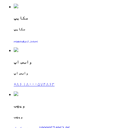
سکایپ
سکایپ
ټیری.هیسټ
واټس اپ
واټس اپ
+۸۶ ۱۸۰۰۰۵۷۴۸۶۳
ویچټ
ویچټ