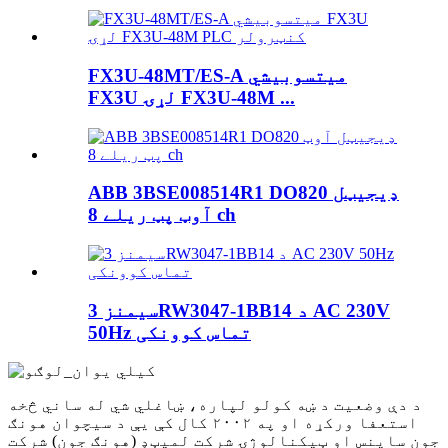
FX3U-48MT/ES-A میتسوبیشي
FX3U لړۍ FX3U-48M ...
ABB 3BSE008514R1 DO820 ډیجیټل
آوټ پټ ریلے 8 ch
سیمنز 3RW3047-1BB14 د AC 230V
50Hz تماس کوونکی
د دې وضعیت د ښه کولو لپاره، ښاغلي شي له ساني څخه
استعفا ورکړه او په ۲۰۰۲ کال کې یې د سیچوان هونګ
جون ساینس او ​​ټیکنالوژۍ شرکت لمیټډ (هونګ جون) شرکت