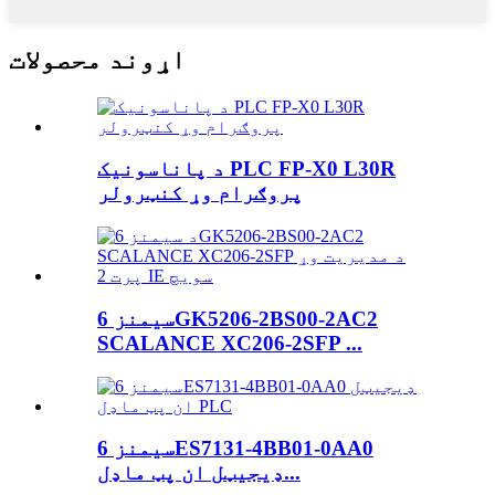
اړوند محصولات
د پاناسونیک PLC FP-X0 L30R
پروګرام وړ کنټرولر
سیمنز 6GK5206-2BS00-2AC2
SCALANCE XC206-2SFP ...
سیمنز 6ES7131-4BB01-0AA0
ډیجیټل ان پټ ماډل...