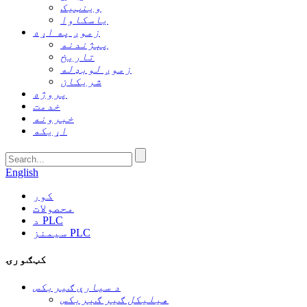
وینټیک
یاسکاوا
زموږ په اړه
پېژندنه
تاریخ
زموږ لوبډله
شریکان
پروژه
خدمت
خبرونه
اړیکه
English
کور
محصولات
د PLC
سیمنز PLC
کټګورۍ
د سیارې ګیربکس
هیلیکل ګیر ګیربکس