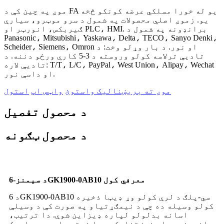
موږ په چین کې د FA یو له خورا مسلکي عرضه کونکو څخه
یو. زموږ اصلي محصولات په شمول د سرو موټرو، سیارې
ګیربکس، انورټر او PLC، HMI. برانډونه په شمول د
Panasonic، Mitsubishi، Yaskawa، Delta، TECO، Sanyo Denki،
Scheider، Siemens، Omron او نور. د بار وړلو وخت: د
تادیې ترلاسه کولو وروسته د 3-5 کاري ورځو دننه. د
تادیې لاره: T/T، L/C، PayPal، West Union، Alipay، Wechat
او داسې نور.
موږ ته بریښنالیک واستوئ
واټس اپ
استول
د محصول تفصیل
د محصول ټګونه
د سیمنز-6GK1900-0AB10 معرفي کول
د 6GK1900-0AB10 سي-پلګ د لرې کولو وړ ډیټا ذخیره
کولو وسیله ده چې د نیمګړتیاو په صورت کې د وسیلې
اسانه بدلولو لپاره ډیزاین شوې. دا ترتیب،
انجینري، او غوښتنلیک ډیټا ثبتوي او د سیماټیک