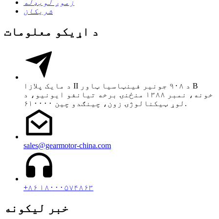
زموږ لوبډله
شریکان
د اړیکو معلومات
د مایک پلازا II د ۹۰۸ جونیر فینټاسیا ټاور B
خونه، نمبر ۱۳۸۸ منځنۍ برخه تیانفو ایونیو، د
لوړ ټیکنالوژۍ زون، چینګدو چین ۶۱۰۰۰۰.
sales@gearmotor-china.com
+۸۶ ۱۸۰۰۰۵۷۴۸۶۳
خبر لیکونه