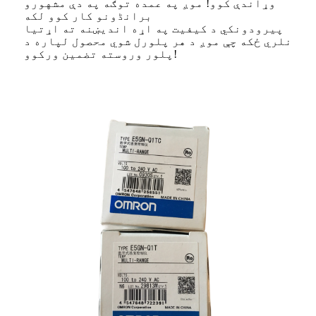
وړاندې کوو! موږ په عمده توګه په دې مشهورو
برانڈونو کار کوو لکه
پیرودونکي د کیفیت په اړه اندیښنه ته اړتیا
نلري ځکه چې موږ د هر پلورل شوي محصول لپاره د
پلور وروسته تضمین ورکوو!