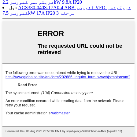
فریکونسی کنورټر 2.2kW 9.8A IP20
ACS380-040S-17A0-4 ABB انورټر VFD فریکونسی
بل:
کنورټر 7.5kW 17A IP20 3 مرحله