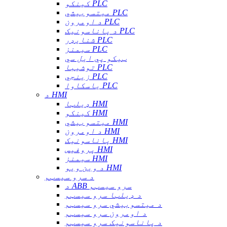
کینکو PLC
میتسوبیشي PLC
د اومرون PLC
د پاناسونیک PLC
شنایډر PLC
سیمنز PLC
ټیکو پي ایل سي
توشیبا PLC
زینجي PLC
یاسکاوا PLC
د HMI
ډیلټا HMI
کینکو HMI
میتسوبیشي HMI
د اومرون HMI
پاناسونیک HMI
پروفیس HMI
سیمنز HMI
د وین ویو HMI
د سرو سیسټم
د ABB سرو سیسټم
د ډیلټا سرو سیسټم
د میتسوبیشي سرو سیسټم
د اومرون سرو سیسټم
د پاناسونیک سرو سیسټم