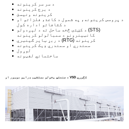
د سر سر کرینونه
د برج کرینونه
کرینونه ونیسئ
د پروسس کرینونه، په شمول د کاغذ، فلزاتو او
د کثافاتو اداره کول
د کښتۍ څخه ساحل ته د لېږدولو (STS)
کانټینرونو د سمبالولو کرینونه
د ربړ ټایر ګینټري (RTG) کرینونه
سمندري او سمندري ډیک کرینونه
لوړول
ساختماني لفټونه
د صنعتي یخولو مستقیم ډرایو موټور او VSD کڅوړې