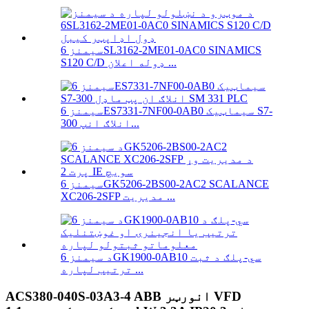
سیمنز 6SL3162-2ME01-0AC0 SINAMICS
S120 C/D ډوله اعلان ...
سیمنز 6ES7331-7NF00-0AB0 سیماټیک S7-
300 انلاګ انپ...
سیمنز 6GK5206-2BS00-2AC2 SCALANCE
XC206-2SFP مدیریت ...
د سیمنز 6GK1900-0AB10 سي-پلګ د ثبت
ترتیب لپاره ...
ACS380-040S-03A3-4 ABB انورټر VFD