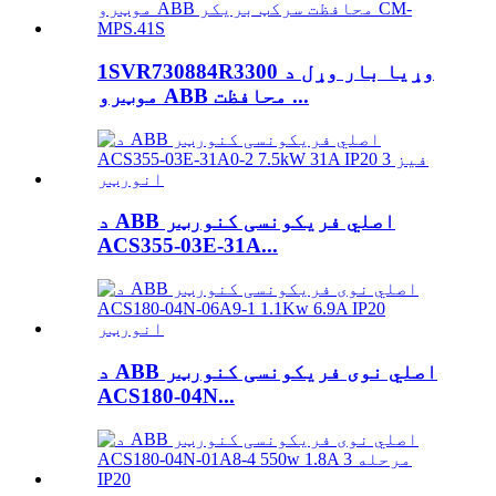
1SVR730884R3300 وړیا بار وړل د
موټرو ABB محافظت ...
د ABB اصلي فریکونسی کنورټر
ACS355-03E-31A...
د ABB اصلي نوی فریکونسی کنورټر
ACS180-04N...