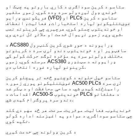
ستاسو د کرین سوداګرۍ د کاري بارونو په چټک او
خوندي ډول لیږدولو سره وده کوي. زموږ متغیر
فریکونسي ډرایو (VFD) او PLCs ستاسو د کرین
غوښتنلیکونو لپاره استخبارات، فعالیت، انعطاف
او خوندیتوب چمتو کوي. هرچیرې چې کرینونه نصب
شوي وي، زموږ نړیوال خدمت او ملاتړ تل نږدې وي.
د ACS880 ډرایوونه د جوړ شوي کرین کنټرول
سافټویر او د خوندیتوب دندو لړۍ سره د کرینونو
مختلف ډولونو سره په مؤثره توګه حرکت کولو کې
مرسته کوي. زموږ ACS380 ډرایوونه د سټنډرډ
کرینونو لپاره غوره انتخاب دی.
ستاسو خپل حلونه د کوچنيو څخه تر پیچلو کرین
غوښتنلیکونو پورې زموږ د AC500 PLCs لړۍ سره
رامینځته کیدی شي. د ساحې محافظت او د ټکر ضد
اقدامات د AC500-S خوندیتوب PLCs د مثلثاتو
دندو سره پروګرام کیدی شي.
خوندیتوب. فعالیت. موثریت. سرعت. هر څه مهم دي کله
چې ستاسو سوداګري د موادو په اغیزمنه اداره کولو
تکیه کوي.
د کرین ډولونه چې خدمت کیږي