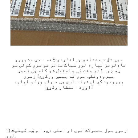
موږ تل د مختلفو برانڈونو څخه د دې مشهورو
ماډلونو لپاره لوړ سټاک ساتو نو موږ کولی شو
په ډیر لنډ وخت کې واستول شو کله چې زموږ
پیرودونکي موږ ته پیسې ورکړي! زموږ
پیرودونکي اړتیا نلري چې د بار وړلو لپاره
اوږد انتظار وکړي!
۱) زموږ ټول محصولات نوي او اصلي دي، او ښه کیفیت
لري.