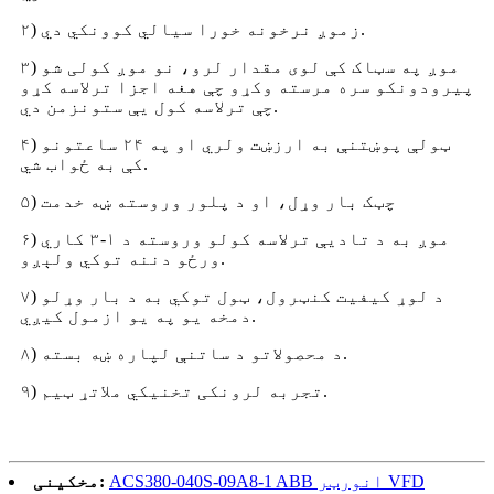
۲) زموږ نرخونه خورا سیالي کوونکي دي.
۳) موږ په سټاک کې لوی مقدار لرو، نو موږ کولی شو
پیرودونکو سره مرسته وکړو چې هغه اجزا ترلاسه کړو
چې ترلاسه کول یې ستونزمن دي.
۴) ټولې پوښتنې به ارزښت ولري او په ۲۴ ساعتونو
کې به ځواب شي.
۵) چټک بار وړل، او د پلور وروسته ښه خدمت
۶) موږ به د تادیې ترلاسه کولو وروسته د ۱-۳ کاري
ورځو دننه توکي ولېږو.
۷) د لوړ کیفیت کنټرول، ټول توکي به د بار وړلو
دمخه یو په یو ازمول کیږي.
۸) د محصولاتو د ساتنې لپاره ښه بسته.
۹) تجربه لرونکی تخنیکي ملاتړ ټیم.
ACS380-040S-09A8-1 ABB انورټر VFD
مخکینی: