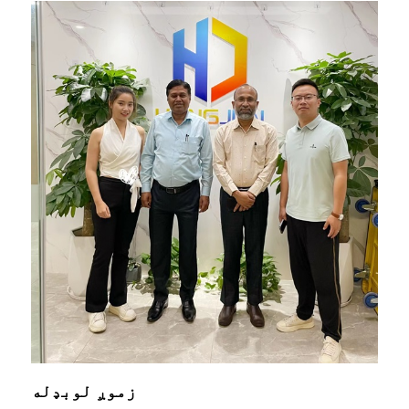
زموږ لوبډله