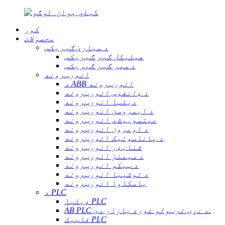
کور
محصولات
د سیارې ګیربکس
هیلیکل ګیر ګیربکس
د سپر ګیر ګیربکس
انورټرونه
د ABB انورټرونه
د ډانفوس انورټرونه
دیلټا انورټرونه
د ایمروسن انورټرونه
میتسوبیشي انورټرونه
د اومرون انورټرونه
د پاناسونیک انورټرونه
شنایډر انورټرونه
د سیمنز انورټرونه
د ټیکو انورټرونه
د توشیبا انورټرونه
یاسکاوا انورټرونه
د PLC
ډیلټا PLC
AB PLC د نړۍ ترټولو غوره بازار دی.
فاټیک PLC