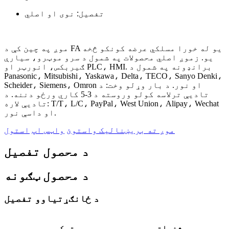
تفصیل: نوی او اصلي
موږ په چین کې د FA یو له خورا مسلکي عرضه کونکو څخه
یو. زموږ اصلي محصولات په شمول د سرو موټرو، سیارې
ګیربکس، انورټر او PLC، HMI. برانډونه په شمول د
Panasonic، Mitsubishi، Yaskawa، Delta، TECO، Sanyo Denki،
Scheider، Siemens، Omron او نور. د بار وړلو وخت: د
تادیې ترلاسه کولو وروسته د 3-5 کاري ورځو دننه. د
تادیې لاره: T/T، L/C، PayPal، West Union، Alipay، Wechat
او داسې نور.
موږ ته بریښنالیک واستوئ
واټس اپ
استول
د محصول تفصیل
د محصول ټګونه
د ځانګړتیاوو تفصیل
مشخصاتو
توکي