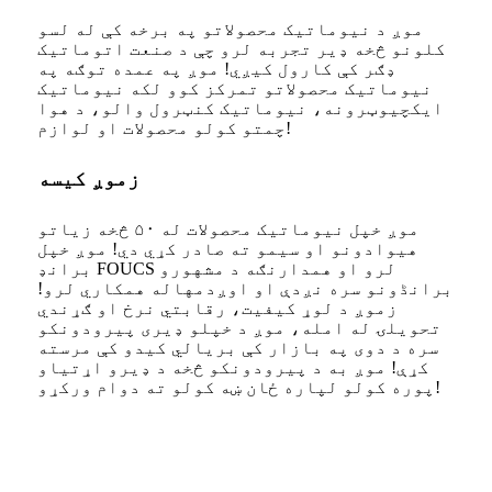
موږ د نیوماتیک محصولاتو په برخه کې له لسو
کلونو څخه ډیر تجربه لرو چې د صنعت اتوماتیک
ډګر کې کارول کیږي! موږ په عمده توګه په
نیوماتیک محصولاتو تمرکز کوو لکه نیوماتیک
ایکچیوټرونه، نیوماتیک کنټرول والو، د هوا
چمتو کولو محصولات او لوازم!
زموږ کیسه
موږ خپل نیوماتیک محصولات له ۵۰ څخه زیاتو
هیوادونو او سیمو ته صادر کړي دي! موږ خپل
برانډ FOUCS لرو او همدارنګه د مشهورو
برانڈونو سره نږدې او اوږدمهاله همکاري لرو!
زموږ د لوړ کیفیت، رقابتي نرخ او ګړندي
تحویلۍ له امله، موږ د خپلو ډیری پیرودونکو
سره د دوی په بازار کې بریالي کیدو کې مرسته
کړې! موږ به د پیرودونکو څخه د ډیرو اړتیاو
پوره کولو لپاره ځان ښه کولو ته دوام ورکړو!