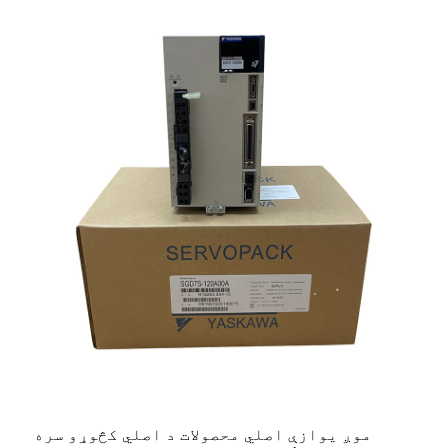
موږ یوازې اصلي محصولات د اصلي کڅوړو سره