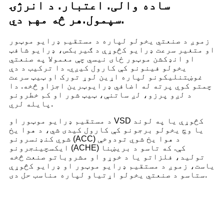
ساده والی. اعتبار. د انرژۍ
هر څه مهم دي.
سپمول.
زموږ د صنعتي یخولو لپاره د مستقیم ډرایو موټور
او متغیر سرعت ډرایو کڅوړې د ګیربکس، ډرایو شافټ
او انډکشن موټور ځای نیسي چې معمولا په صنعتي
یخولو فینونو کې کارول کیږي. دا ترکیب د دې
غوښتنلیکونو لپاره اړین لوړ تورک او ټیټ سرعت
چمتو کوي پرته له اضافي ډرایوټرین اجزاو څخه. دا
د لږو پرزو، لږ ساتنې، ټیټ شور او کم خطرونو
پایله لري.
د مستقیم ډرایو موټور او VSD کڅوړې یا په لوند
یا وچ یخولو برجونو کې کارول کیدی شي، د هوا یخ
شوي کنډنسرونو (ACC) د هوا یخ شوي تودوخې
ایکسچینجرونو (ACHE) کې. که تاسو د بریښنا
تولید، فلزاتو یا د خوړو او مشروباتو صنعت څخه
یاست، زموږ د مستقیم ډرایو موټور او ډرایو کڅوړې
ستاسو د صنعتي یخولو اړتیاو لپاره مناسب حل دی.