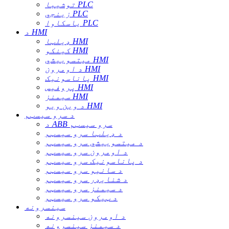
توشیبا PLC
زینجي PLC
یاسکاوا PLC
د HMI
ډیلټا HMI
کینکو HMI
میتسوبیشي HMI
د اومرون HMI
پاناسونیک HMI
پروفیس HMI
سیمنز HMI
د وین ویو HMI
د سرو سیسټم
د ABB سرو سیسټم
د ډیلټا سرو سیسټم
د میتسوبیشي سرو سیسټم
د اومرون سرو سیسټم
د پاناسونیک سرو سیسټم
د سانیو سرو سیسټم
د شنایډر سرو سیسټم
د سیمنز سرو سیسټم
د ټیکو سرو سیسټم
سینسرونه
د اومرون سینسرونه
د سیمنز سینسرونه