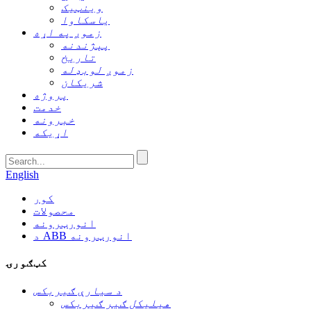
وینټیک
یاسکاوا
زموږ په اړه
پېژندنه
تاریخ
زموږ لوبډله
شریکان
پروژه
خدمت
خبرونه
اړیکه
English
کور
محصولات
انورټرونه
د ABB انورټرونه
کټګورۍ
د سیارې ګیربکس
هیلیکل ګیر ګیربکس