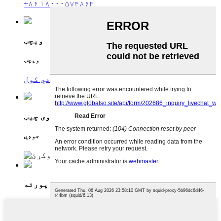
+۸۶ ۱۸۰۰۰۵۷۴۸۶۳
ویچټ
ویچټ
د 86-18000574863 معرفي کول
وی چیټ
جوډي
پورته