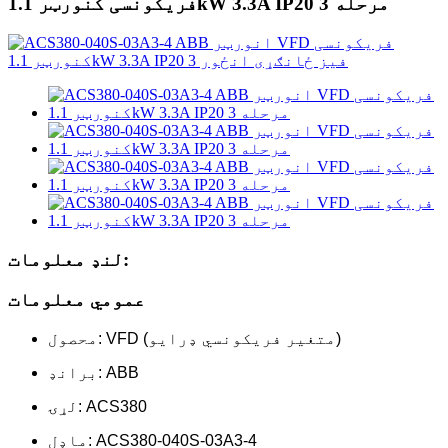
فریکونسی کنورټر 1.1kW 3.3A IP20 3 مرحله
لنډ معلومات:
عمومي معلومات
محصول: VFD (متغیر فریکونسي ډرایو)
برانډ: ABB
لړۍ: ACS380
ماډل: ACS380-040S-03A3-4