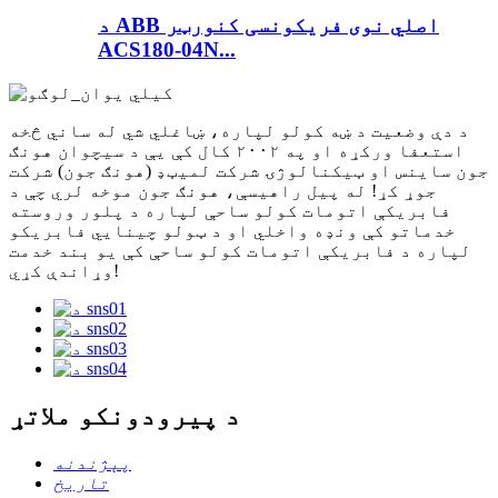
د ABB اصلي نوی فریکونسی کنورټر
ACS180-04N...
د دې وضعیت د ښه کولو لپاره، ښاغلي شي له ساني څخه
استعفا ورکړه او په ۲۰۰۲ کال کې یې د سیچوان هونګ
جون ساینس او ​​ټیکنالوژۍ شرکت لمیټډ (هونګ جون) شرکت
جوړ کړ! له پیل راهیسې، هونګ جون موخه لري چې د
فابریکې اتومات کولو ساحې لپاره د پلور وروسته
خدماتو کې ونډه واخلي او د ټولو چینایي فابریکو
لپاره د فابریکې اتومات کولو ساحې کې یو بند خدمت
وړاندې کړي!
د پیرودونکو ملاتړ
پېژندنه
تاریخ