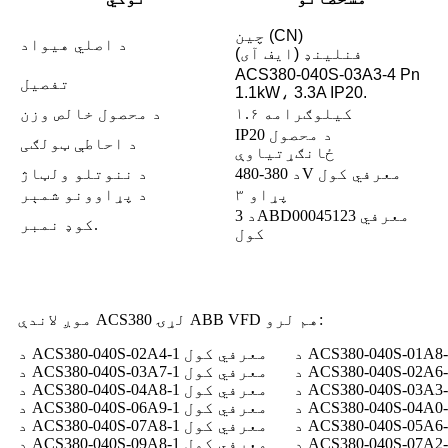
چین (CN)
د اصلي هیواد
فنلینډ (ایف آی)
ACS380-040S-03A3-4 Pn
تفصیل
1.1kW، 3.3A IP20.
۱.۶ کیلوګرامه
د محصول خالص وزن
IP20 د محصول
د احاطې ټولګی
ځانګړتیاوې
د 380-480V معرفي کول
د ننوتلو ولټاژ
۳ پړاو
د پړاوونو شمېر
د 3ABD00045123 معرفي
کوډ نمبر.
کول
موږ لاندې ACS380 لړۍ ABB VFD هم لرو:
د ACS380-040S-02A4-1 معرفي کول
د ACS380-040S-03A7-1 معرفي کول
د ACS380-040S-04A8-1 معرفي کول
د ACS380-040S-06A9-1 معرفي کول
د ACS380-040S-07A8-1 معرفي کول
د ACS380-040S-09A8-1 معرفي کول