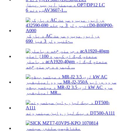
د سیمنز آپریټر پینل OP7/DP12 LC
ښودنه 6AV3607-1...
د پارکر AC ډرایور موټرو سرعت
کنټرولر 3 فیز 690-...
د باسلر acA1920-40gm صنعتي ګیګ ای
کیمره د جرمني څخه ...
د میتسوبیشي MR-J2 لړۍ 3.5 kW AC سرو
امپلیفیر MR...
د بېک لیزر واټن سینسرونه DT500-A111