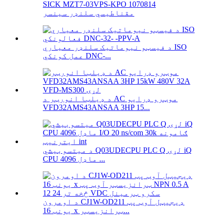
SICK MZT7-03VPS-KPO 1070814
مقناطیسي سلنډر سینسر
د فیسټو نیوماتیک سلنډر معیاري ISO
عمل کونکي DNC-...
د ډیلټا انورټر د AC موټرو ډرایو
VFD32AMS43ANSAA 3HP 15...
د میتسوبیشي Q03UDECPU PLC Q لړۍ iQ
CPU ماډل 4096 ...
د اومرون CJ1W-OD211 ډیجیټل آوټ پټ
یونټ 16 x ټرانزیسټر...