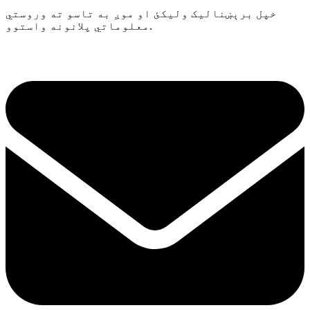
خپل برېښنالیک ولیکئ او موږ به تاسو ته وروستي
معلوماتي پلانونه واستوو.