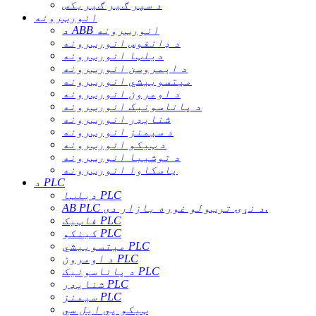
د سپر ګیر ګیربکس
انورټرونه
د ABB انورټرونه
د ډانفوس انورټرونه
دیلټا انورټرونه
د ایمروسن انورټرونه
میتسوبیشي انورټرونه
د اومرون انورټرونه
د پاناسونیک انورټرونه
شنایډر انورټرونه
د سیمنز انورټرونه
د ټیکو انورټرونه
د توشیبا انورټرونه
یاسکاوا انورټرونه
د PLC
ډیلټا PLC
AB PLC د نړۍ ترټولو غوره بازار دی.
فاټیک PLC
کینکو PLC
میتسوبیشي PLC
د اومرون PLC
د پاناسونیک PLC
شنایډر PLC
سیمنز PLC
ټیکو پي ایل سي