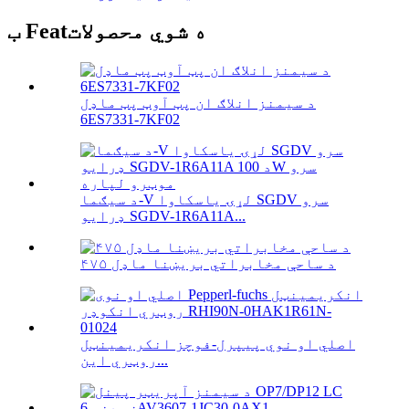
ب Featه شوي محصولات
د سیمنز انلاګ ان پټ آوټ پټ ماډل
6ES7331-7KF02
د سیګما-V لړۍ یاسکاوا SGDV سرو
ډرایو SGDV-1R6A11A...
۴۷۵ د ساحې مخابراتي بریښنا ماډل
اصلي او نوي پیپرل-فوچز انکریمینټل
روټري این...