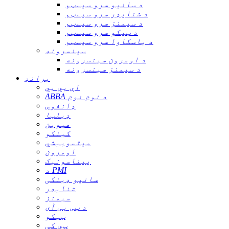
د سانیو سرو سیسټم
د شنایډر سرو سیسټم
د سیمنز سرو سیسټم
د ټیکو سرو سیسټم
د یاسکاوا سرو سیسټم
سینسرونه
د اومرون سینسرونه
د سیمنز سینسرونه
برانډ
اې بي بي
ABBA د نوم نوم
ډانفوس
ډیلټا
هیوین
کینکو
میتسوبیشي
اومرون
پیناسونیک
د PMI
سانیو ډینکی
شنایډر
سیمنز
د ټی بی آی
ټیکو
ټي کې