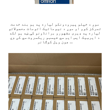
موږ د خپلو پیرودونکو لپاره په یو بند خدمت
تمرکز کوو او موږ د نیوماتیک اتومات محصولاتو
لپاره په ډیری مشهورو برانڈونو کې ښه یو لکه
د ایرټیک ایس ایم سي فیسټو ریکسروت سي کی ډي
هون ویل کوګانر ...