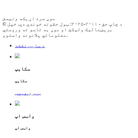
موږ سره اړیکه ونیسئ
© د چاپ حق - ۲۰۱۱-۲۰۲۵: ټول حقونه خوندي دي. خپل
برېښنالیک ولیکئ او موږ به تاسو ته وروستي
معلوماتي پلانونه واستوو.
د سایټ نقشه
سکایپ
سکایپ
ټیری.هیسټ
واټس اپ
واټس اپ