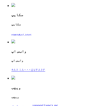
سکایپ
سکایپ
ټیری.هیسټ
واټس اپ
واټس اپ
+۸۶ ۱۸۰۰۰۵۷۴۸۶۳
ویچټ
ویچټ