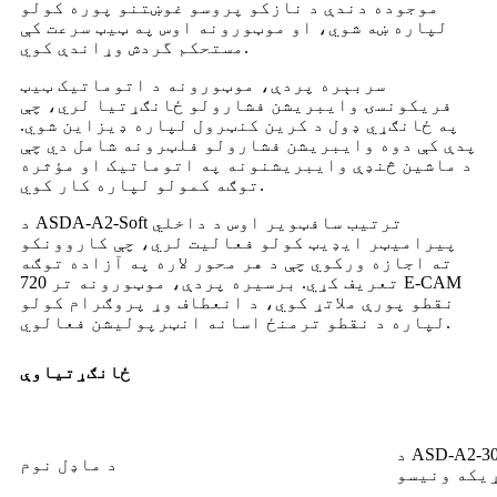
موجوده دندې د نازکو پروسو غوښتنو پوره کولو
لپاره ښه شوي، او موټورونه اوس په ټیټ سرعت کې
مستحکم گردش وړاندې کوي.
سربېره پردې، موټورونه د اتوماتیک ټیټ
فریکونسۍ وایبریشن فشارولو ځانګړتیا لري، چې
په ځانګړي ډول د کرین کنټرول لپاره ډیزاین شوي.
پدې کې دوه وایبریشن فشارولو فلټرونه شامل دي چې
د ماشین څنډې وایبریشنونه په اتوماتيک او مؤثره
توګه کمولو لپاره کار کوي.
د ASDA-A2-Soft ترتیب سافټویر اوس د داخلي
پیرامیټر ایډیټ کولو فعالیت لري، چې کاروونکو
ته اجازه ورکوي چې د هر محور لاره په آزاده توګه
تعریف کړي. برسیره پردې، موټورونه تر 720 E-CAM
نقطو پورې ملاتړ کوي، د انعطاف وړ پروګرام کولو
لپاره د نقطو ترمنځ اسانه انټرپولیشن فعالوي.
ځانګړتیاوې
د ASD-A2-3043-M A2 لپاره تفتیش وسپارئ، موږ
د ماډل نوم