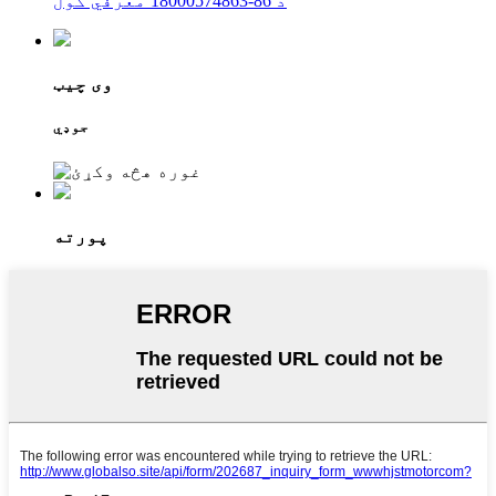
د 86-18000574863 معرفي کول
وی چیټ
جوډي
پورته