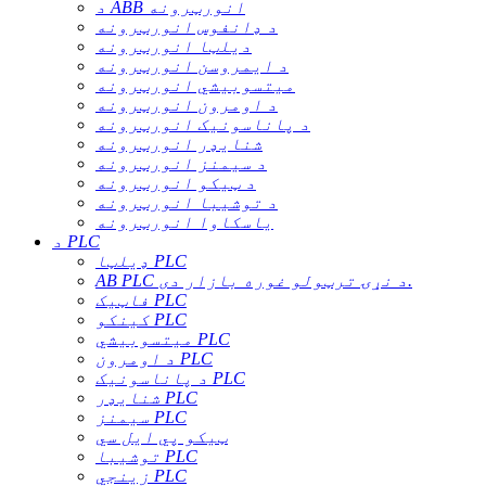
د ABB انورټرونه
د ډانفوس انورټرونه
دیلټا انورټرونه
د ایمروسن انورټرونه
میتسوبیشي انورټرونه
د اومرون انورټرونه
د پاناسونیک انورټرونه
شنایډر انورټرونه
د سیمنز انورټرونه
د ټیکو انورټرونه
د توشیبا انورټرونه
یاسکاوا انورټرونه
د PLC
ډیلټا PLC
AB PLC د نړۍ ترټولو غوره بازار دی.
فاټیک PLC
کینکو PLC
میتسوبیشي PLC
د اومرون PLC
د پاناسونیک PLC
شنایډر PLC
سیمنز PLC
ټیکو پي ایل سي
توشیبا PLC
زینجي PLC