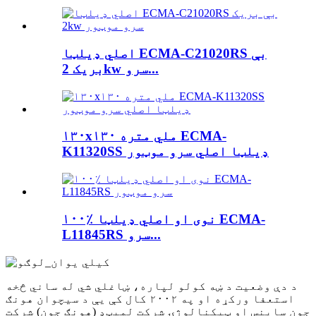
اصلي ډیلټا ECMA-C21020RS بې
بریک 2kw سرو...
۱۳۰x۱۳۰ ملي متره ECMA-
K11320SS ډیلټا اصلي سرو موټور
۱۰۰٪ نوی او اصلي ډیلټا ECMA-
L11845RS سرو...
د دې وضعیت د ښه کولو لپاره، ښاغلي شي له ساني څخه
استعفا ورکړه او په ۲۰۰۲ کال کې یې د سیچوان هونګ
جون ساینس او ​​ټیکنالوژۍ شرکت لمیټډ (هونګ جون) شرکت