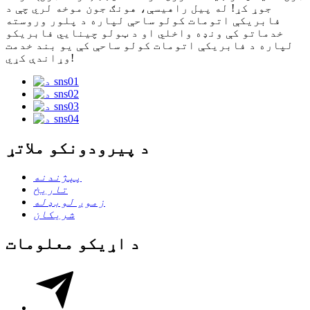
جوړ کړ! له پیل راهیسې، هونګ جون موخه لري چې د
فابریکې اتومات کولو ساحې لپاره د پلور وروسته
خدماتو کې ونډه واخلي او د ټولو چینایي فابریکو
لپاره د فابریکې اتومات کولو ساحې کې یو بند خدمت
وړاندې کړي!
د پیرودونکو ملاتړ
پېژندنه
تاریخ
زموږ لوبډله
شریکان
د اړیکو معلومات