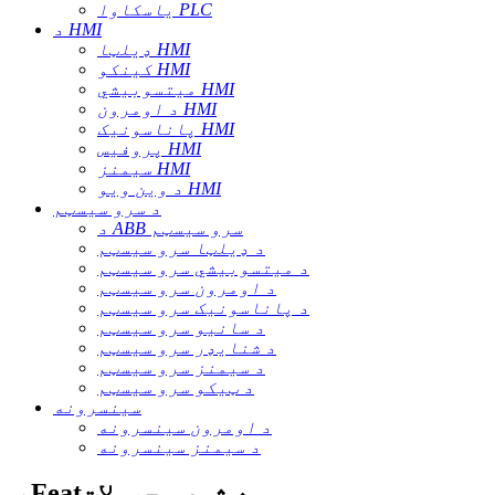
یاسکاوا PLC
د HMI
ډیلټا HMI
کینکو HMI
میتسوبیشي HMI
د اومرون HMI
پاناسونیک HMI
پروفیس HMI
سیمنز HMI
د وین ویو HMI
د سرو سیسټم
د ABB سرو سیسټم
د ډیلټا سرو سیسټم
د میتسوبیشي سرو سیسټم
د اومرون سرو سیسټم
د پاناسونیک سرو سیسټم
د سانیو سرو سیسټم
د شنایډر سرو سیسټم
د سیمنز سرو سیسټم
د ټیکو سرو سیسټم
سینسرونه
د اومرون سینسرونه
د سیمنز سینسرونه
ب Featه شوي محصولات