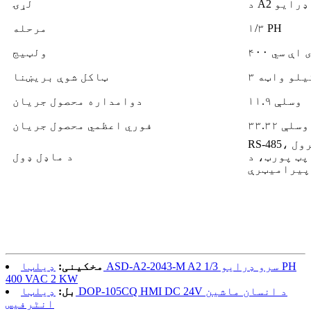
رو ډرایو
لړۍ
۱/۳ PH
مرحله
۴ وی اې سي
ولټيج
 کیلو واټه
ټاکل شوې بریښنا
۱۱.۹ وسلې
دوامداره محصول جریان
۳۳.۳۲ وسلې
فوري اعظمي محصول جریان
RS-485، بشپړ تړل شوی کنټرول، CANopen، د انلاګ
 پورټ، د PR
د ماډل ډول
مخکینی:
ډیلټا ASD-A2-2043-M A2 سرو ډرایو 1/3 PH
400 VAC 2 KW
بل:
ډیلټا DOP-105CQ HMI DC 24V د انسان ماشین
انٹرفیس