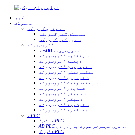
کور
محصولات
د سیارې ګیربکس
هیلیکل ګیر ګیربکس
د سپر ګیر ګیربکس
انورټرونه
د ABB انورټرونه
د ډانفوس انورټرونه
دیلټا انورټرونه
د ایمروسن انورټرونه
میتسوبیشي انورټرونه
د اومرون انورټرونه
د پاناسونیک انورټرونه
شنایډر انورټرونه
د سیمنز انورټرونه
د ټیکو انورټرونه
د توشیبا انورټرونه
یاسکاوا انورټرونه
د PLC
ډیلټا PLC
AB PLC د نړۍ ترټولو غوره بازار دی.
فاټیک PLC