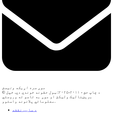
موږ سره اړیکه ونیسئ
© د چاپ حق - ۲۰۱۱-۲۰۲۵: ټول حقونه خوندي دي. خپل
برېښنالیک ولیکئ او موږ به تاسو ته وروستي
معلوماتي پلانونه واستوو.
د سایټ نقشه