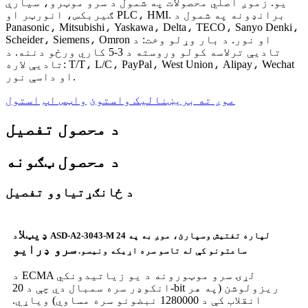
یو. زموږ اصلي محصولات په شمول د سرو موټرو، سیارې
ګیربکس، انورټر او PLC، HMI. برانډونه په شمول د
Panasonic، Mitsubishi، Yaskawa، Delta، TECO، Sanyo Denki،
Scheider، Siemens، Omron او نور. د بار وړلو وخت: د
تادیې ترلاسه کولو وروسته د 3-5 کاري ورځو دننه. د
تادیې لاره: T/T، L/C، PayPal، West Union، Alipay، Wechat
او داسې نور.
موږ ته بریښنالیک واستوئ
واټس اپ
استول
د محصول تفصیل
د محصول ټګونه
د ځانګړتیاوو تفصیل
ډیټلا
د ASD-A2-3043-M لپاره تفتیش وسپارئ، موږ به په 24
سرو ډرایو
ساعتونو کې له تاسو سره اړیکه ونیسو.
د ECMA لړۍ سرو موټورونه د یو زیاتیدونکي
انکوډر سره سمبال دي چې د 20-bit ریزولوشن (په هر
انقلاب کې د 1280000 نبضونو سره مساوي) ویاړي.