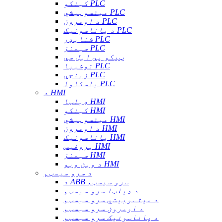
کینکو PLC
میتسوبیشي PLC
د اومرون PLC
د پاناسونیک PLC
شنایډر PLC
سیمنز PLC
ټیکو پي ایل سي
توشیبا PLC
زینجي PLC
یاسکاوا PLC
د HMI
ډیلټا HMI
کینکو HMI
میتسوبیشي HMI
د اومرون HMI
پاناسونیک HMI
پروفیس HMI
سیمنز HMI
د وین ویو HMI
د سرو سیسټم
د ABB سرو سیسټم
د ډیلټا سرو سیسټم
د میتسوبیشي سرو سیسټم
د اومرون سرو سیسټم
د پاناسونیک سرو سیسټم