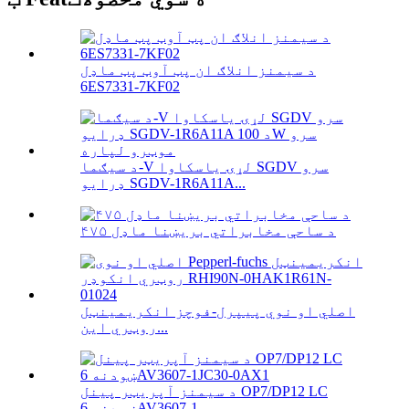
د سیمنز انلاګ ان پټ آوټ پټ ماډل
6ES7331-7KF02
د سیګما-V لړۍ یاسکاوا SGDV سرو
ډرایو SGDV-1R6A11A...
۴۷۵ د ساحې مخابراتي بریښنا ماډل
اصلي او نوي پیپرل-فوچز انکریمینټل
روټري این...
د سیمنز آپریټر پینل OP7/DP12 LC
ښودنه 6AV3607-1...