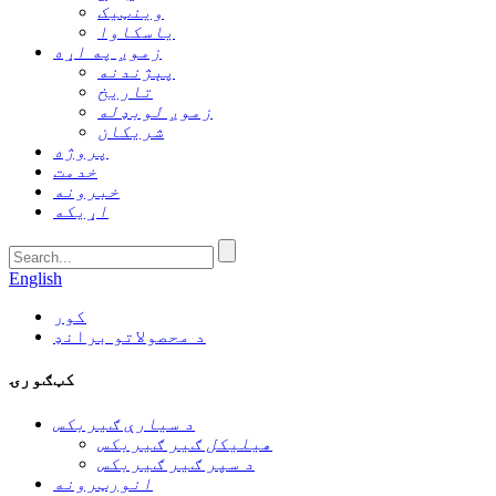
وینټیک
یاسکاوا
زموږ په اړه
پېژندنه
تاریخ
زموږ لوبډله
شریکان
پروژه
خدمت
خبرونه
اړیکه
English
کور
د محصولاتو برانډ
کټګورۍ
د سیارې ګیربکس
هیلیکل ګیر ګیربکس
د سپر ګیر ګیربکس
انورټرونه