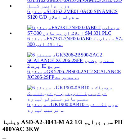
سیمنز 6SL3162-2ME01-0AC0 SINAMICS
S120 C/D ډوله اعلان ...
سیمنز 6ES7331-7NF00-0AB0 سیماټیک S7-
300 انلاګ انپ...
سیمنز 6GK5206-2BS00-2AC2 SCALANCE
XC206-2SFP مدیریت ...
د سیمنز 6GK1900-0AB10 سي-پلګ د ثبت
ترتیب لپاره ...
ډیلټا ASD-A2-3043-M A2 سرو ډرایو 1/3 PH
400VAC 3KW