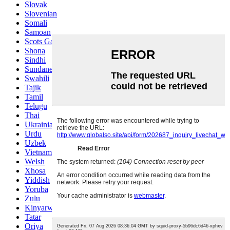
Slovak
Slovenian
Somali
Samoan
Scots Gaelic
Shona
Sindhi
Sundanese
Swahili
Tajik
Tamil
Telugu
Thai
Ukrainian
Urdu
Uzbek
Vietnamese
Welsh
Xhosa
Yiddish
Yoruba
Zulu
Kinyarwanda
Tatar
Oriya