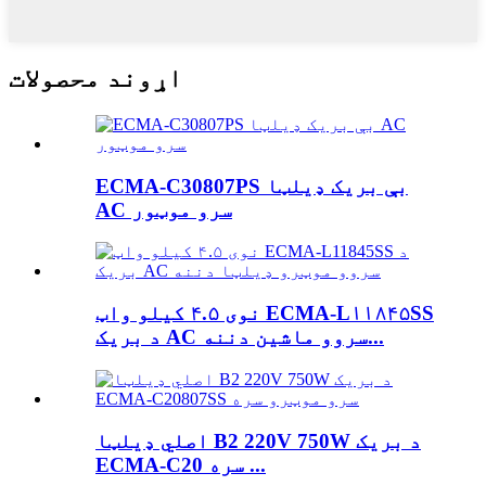
اړوند محصولات
ECMA-C30807PS بې بریک ډیلټا
AC سرو موټور
نوی ۴.۵ کیلو واټ ECMA-L۱۱۸۴۵SS
د بریک AC سروو ماشین دننه...
اصلي ډیلټا B2 220V 750W د بریک
ECMA-C20 سره ...