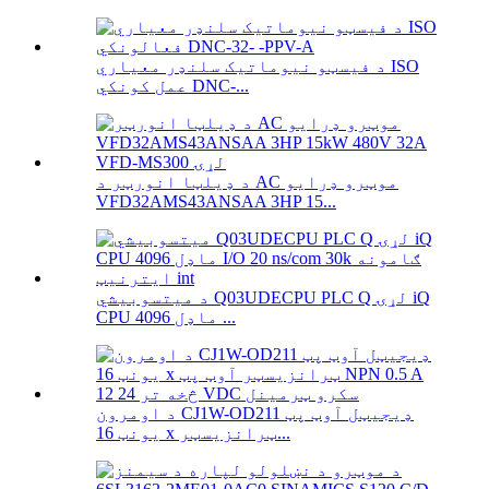
د فیسټو نیوماتیک سلنډر معیاري ISO
عمل کونکي DNC-...
د ډیلټا انورټر د AC موټرو ډرایو
VFD32AMS43ANSAA 3HP 15...
د میتسوبیشي Q03UDECPU PLC Q لړۍ iQ
CPU ماډل 4096 ...
د اومرون CJ1W-OD211 ډیجیټل آوټ پټ
یونټ 16 x ټرانزیسټر...