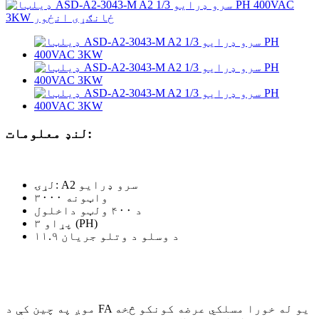
لنډ معلومات:
لړۍ: A2 سرو ډرایو
۳۰۰۰ واټونه
د ۴۰۰ ولټو داخلول
۳ پړاو (PH)
۱۱.۹ د وسلو د وتلو جریان
موږ په چین کې د FA یو له خورا مسلکي عرضه کونکو څخه