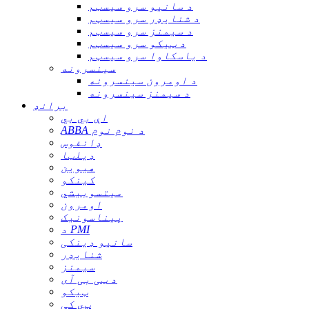
د سانیو سرو سیسټم
د شنایډر سرو سیسټم
د سیمنز سرو سیسټم
د ټیکو سرو سیسټم
د یاسکاوا سرو سیسټم
سینسرونه
د اومرون سینسرونه
د سیمنز سینسرونه
برانډ
اې بي بي
ABBA د نوم نوم
ډانفوس
ډیلټا
هیوین
کینکو
میتسوبیشي
اومرون
پیناسونیک
د PMI
سانیو ډینکی
شنایډر
سیمنز
د ټی بی آی
ټیکو
ټي کې