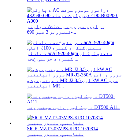
د پارکر AC ډرایور موټرو سرعت
کنټرولر 3 فیز 690-...
د باسلر acA1920-40gm صنعتي ګیګ ای
کیمره د جرمني څخه ...
د میتسوبیشي MR-J2 لړۍ 3.5 kW AC سرو
امپلیفیر MR...
د بېک لیزر واټن سینسرونه DT500-A111
SICK MZT7-03VPS-KPO 1070814
مقناطیسي سلنډر سینسر