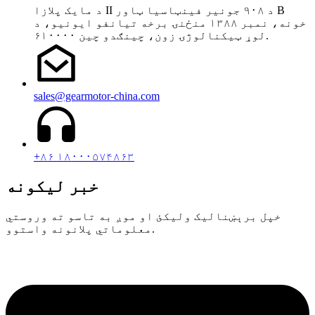
د مایک پلازا II د ۹۰۸ جونیر فینټاسیا ټاور B
خونه، نمبر ۱۳۸۸ منځنۍ برخه تیانفو ایونیو، د
لوړ ټیکنالوژۍ زون، چینګدو چین ۶۱۰۰۰۰.
sales@gearmotor-china.com
+۸۶ ۱۸۰۰۰۵۷۴۸۶۳
خبر لیکونه
خپل برېښنالیک ولیکئ او موږ به تاسو ته وروستي
معلوماتي پلانونه واستوو.