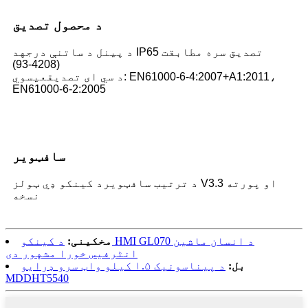
د محصول تصدیق
د پینل د ساتنې درجه
د IP65 تصدیق سره مطابقت
(4208-93)
د سي ای تصدیق
عیسوي: EN61000-6-4:2007+A1:2011،
EN61000-6-2:2005
سافټویر
د ترتیب سافټویر
د کینکو ډي ټولز V3.3 او پورته
نسخه
مخکینی:
د کینکو HMI GL070 د انسان ماشین
انٹرفیس خورا مشهور دی
بل:
د پیناسونیک ۱.۵ کیلو واټ سرو ډرایو
MDDHT5540