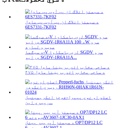
د سیمنز انلاګ ان پټ آوټ پټ ماډل
6ES7331-7KF02
د سیګما-V لړۍ یاسکاوا SGDV سرو
ډرایو SGDV-1R6A11A...
۴۷۵ د ساحې مخابراتي بریښنا ماډل
اصلي او نوي پیپرل-فوچز انکریمینټل
روټري این...
د سیمنز آپریټر پینل OP7/DP12 LC
ښودنه 6AV3607-1...