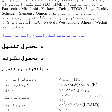
ګیربکس، انورټر او PLC، HMI. برانډونه په شمول د
Panasonic، Mitsubishi، Yaskawa، Delta، TECO، Sanyo Denki،
Scheider، Siemens، Omron او نور. د بار وړلو وخت: د
تادیې ترلاسه کولو وروسته د 3-5 کاري ورځو دننه. د
تادیې لاره: T/T، L/C، PayPal، West Union، Alipay، Wechat
او داسې نور.
موږ ته بریښنالیک واستوئ
واټس اپ
استول
د محصول تفصیل
د محصول ټګونه
د ځانګړتیاوو تفصیل
۷ انچه TFT
د ښودلو اندازه
۱۵۴.۰۸(W)×۸۵.۹۲(H)
د ښودلو ساحه
۸۰۰×۴۸۰ پېکسل
د حل
۱۶.۷۷ میلیونه ریښتینی
د ښودلو رنګ
رنګ
۷۰/۷۰/۶۰/۷۰ (L/R/U/D)
بصري زاویه
۵۰۰:۱
برعکس