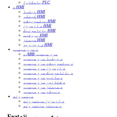
یاسکاوا PLC
د HMI
ډیلټا HMI
کینکو HMI
میتسوبیشي HMI
د اومرون HMI
پاناسونیک HMI
پروفیس HMI
سیمنز HMI
د وین ویو HMI
د سرو سیسټم
د ABB سرو سیسټم
د ډیلټا سرو سیسټم
د میتسوبیشي سرو سیسټم
د اومرون سرو سیسټم
د پاناسونیک سرو سیسټم
د سانیو سرو سیسټم
د شنایډر سرو سیسټم
د سیمنز سرو سیسټم
د ټیکو سرو سیسټم
سینسرونه
د اومرون سینسرونه
د سیمنز سینسرونه
ب Featه شوي محصولات