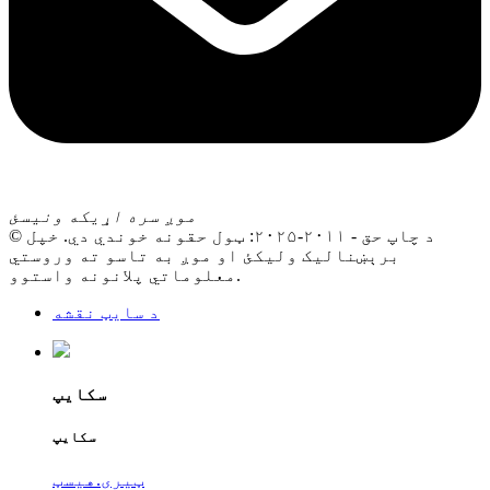
موږ سره اړیکه ونیسئ
© د چاپ حق - ۲۰۱۱-۲۰۲۵: ټول حقونه خوندي دي. خپل
برېښنالیک ولیکئ او موږ به تاسو ته وروستي
معلوماتي پلانونه واستوو.
د سایټ نقشه
سکایپ
سکایپ
ټیری.هیسټ