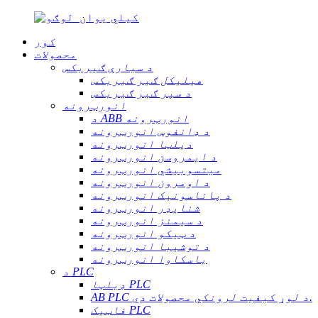
کور
محصولات
د سیارې ګیربکس
هیلیکل ګیر ګیربکس
د سپر ګیر ګیربکس
انورټرونه
د ABB انورټرونه
د ډانفوس انورټرونه
دیلټا انورټرونه
د ایمروسن انورټرونه
میتسوبیشي انورټرونه
د اومرون انورټرونه
د پاناسونیک انورټرونه
شنایډر انورټرونه
د سیمنز انورټرونه
د ټیکو انورټرونه
د توشیبا انورټرونه
یاسکاوا انورټرونه
د PLC
ډیلټا PLC
AB PLC د لوړ کیفیت لرونکي محصولات دي.
فاټیک PLC