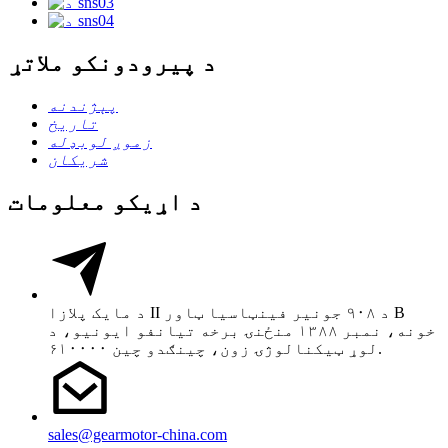
د پیرودونکو ملاتړ
پېژندنه
تاریخ
زموږ لوبډله
شریکان
د اړیکو معلومات
د مایک پلازا II د ۹۰۸ جونیر فینټاسیا ټاور B
خونه، نمبر ۱۳۸۸ منځنۍ برخه تیانفو ایونیو، د
لوړ ټیکنالوژۍ زون، چینګدو چین ۶۱۰۰۰۰.
sales@gearmotor-china.com