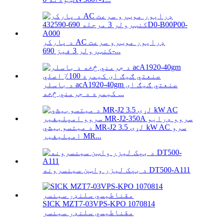
د پارکر AC ډرایور موټرو سرعت
کنټرولر 3 فیز 690-...
د باسلر acA1920-40gm صنعتي ګیګ ای
کیمره د جرمني څخه ...
د میتسوبیشي MR-J2 لړۍ 3.5 kW AC سرو
امپلیفیر MR...
د بېک لیزر واټن سینسرونه DT500-A111
SICK MZT7-03VPS-KPO 1070814
مقناطیسي سلنډر سینسر