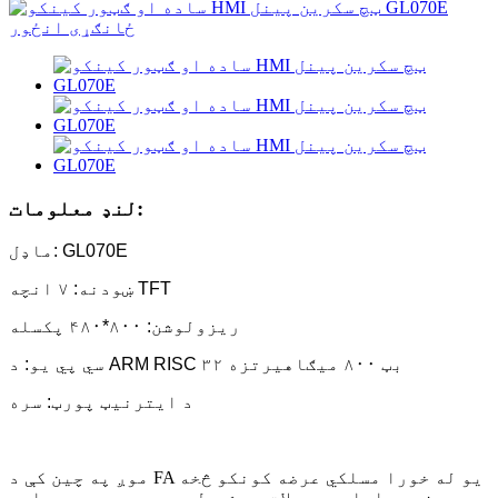
لنډ معلومات:
ماډل: GL070E
ښودنه: ۷ انچه TFT
ریزولوشن: ۸۰۰*۴۸۰ پکسله
سي پي يو: د ARM RISC ۳۲ بټ ۸۰۰ ميګاهيرتزه
د ایترنیټ پورټ: سره
موږ په چین کې د FA یو له خورا مسلکي عرضه کونکو څخه
یو. زموږ اصلي محصولات په شمول د سرو موټرو، سیارې