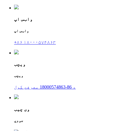
واټس اپ
واټس اپ
+۸۶ ۱۸۰۰۰۵۷۴۸۶۳
ویچټ
ویچټ
د 86-18000574863 معرفي کول
وی چیټ
جوډي