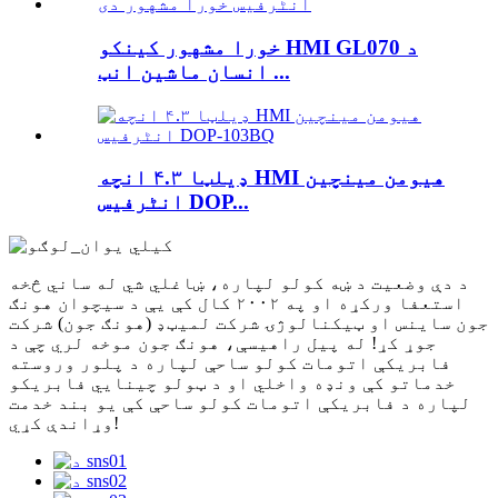
خورا مشهور کینکو HMI GL070 د
انسان ماشین انټ ...
ډیلټا ۴.۳ انچه HMI هیومن مینچین
انٹرفیس DOP...
د دې وضعیت د ښه کولو لپاره، ښاغلي شي له ساني څخه
استعفا ورکړه او په ۲۰۰۲ کال کې یې د سیچوان هونګ
جون ساینس او ​​ټیکنالوژۍ شرکت لمیټډ (هونګ جون) شرکت
جوړ کړ! له پیل راهیسې، هونګ جون موخه لري چې د
فابریکې اتومات کولو ساحې لپاره د پلور وروسته
خدماتو کې ونډه واخلي او د ټولو چینایي فابریکو
لپاره د فابریکې اتومات کولو ساحې کې یو بند خدمت
وړاندې کړي!