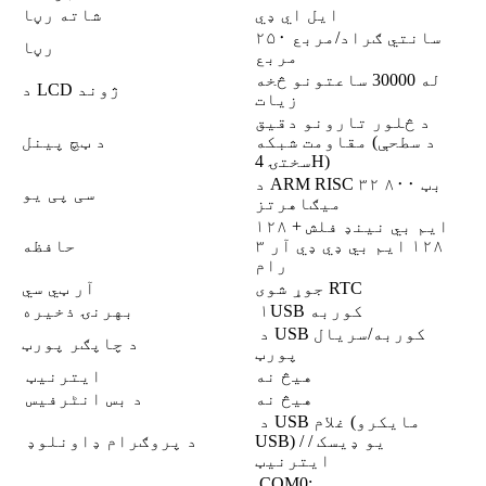
ايل اي ډي
شاته رڼا
۲۵۰ سانتي ګراد/مربع
رڼا
مربع
له 30000 ساعتونو څخه
د LCD ژوند
زیات
د څلور تارونو دقیق
مقاومت شبکه (د سطحې
د ټچ پینل
سختۍ 4H)
د ARM RISC ۳۲ بټ ۸۰۰
سی پی یو
میګاهرتز
۱۲۸ ایم بي نینډ فلش +
۱۲۸ ایم بي ډي ډي آر ۳
حافظه
رام
جوړ شوی RTC
آر ټي سي
۱USB کوربه
بهرنۍ ذخیره
د USB کوربه/سریال
د چاپګر پورټ
پورټ
هیڅ نه
ایترنیټ
هیڅ نه
د بس انٹرفیس
د USB غلام (مایکرو
USB) / یو ډیسک /
د پروګرام ډاونلوډ
ایترنیټ
COM0: