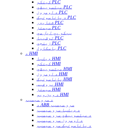
کینکو PLC
میتسوبیشي PLC
د اومرون PLC
د پاناسونیک PLC
شنایډر PLC
سیمنز PLC
ټیکو پي ایل سي
توشیبا PLC
زینجي PLC
یاسکاوا PLC
د HMI
ډیلټا HMI
کینکو HMI
میتسوبیشي HMI
د اومرون HMI
پاناسونیک HMI
پروفیس HMI
سیمنز HMI
د وین ویو HMI
د سرو سیسټم
د ABB سرو سیسټم
د ډیلټا سرو سیسټم
د میتسوبیشي سرو سیسټم
د اومرون سرو سیسټم
د پاناسونیک سرو سیسټم