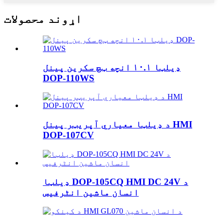
اړوند محصولات
ډیلټا ۱۰.۱ انچه ټچ سکرین پینل
DOP-110WS
د ډیلټا معیاري آپریټر پینل HMI
DOP-107CV
ډیلټا DOP-105CQ HMI DC 24V د
انسان ماشین انٹرفیس