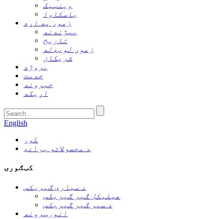
وینټیک
یاسکاوا
زموږ په اړه
پېژندنه
تاریخ
زموږ لوبډله
شریکان
پروژه
خدمت
خبرونه
اړیکه
English
کور
د محصولاتو برانډ
کټګورۍ
د سیارې ګیربکس
هیلیکل ګیر ګیربکس
د سپر ګیر ګیربکس
انورټرونه