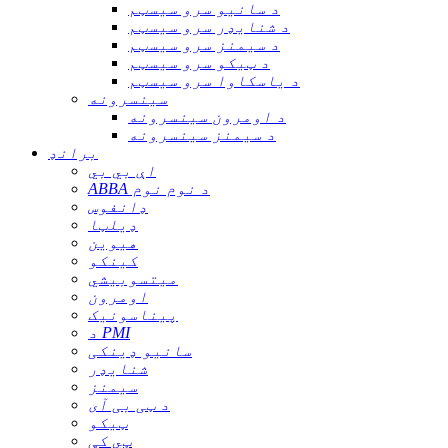
د سانیو سرو سیسټم
د شنایډر سرو سیسټم
د سیمنز سرو سیسټم
د ټیکو سرو سیسټم
د یاسکاوا سرو سیسټم
سینسرونه
د اومرون سینسرونه
د سیمنز سینسرونه
برانډ
اې بي بي
ABBA د نوم نوم
ډانفوس
ډیلټا
هیوین
کینکو
میتسوبیشي
اومرون
پیناسونیک
د PMI
سانیو ډینکی
شنایډر
سیمنز
د ټی بی آی
ټیکو
ټي کې