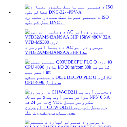
د فیسټو نیوماتیک سلنډر معیاري ISO
عمل کونکي DNC-...
د ډیلټا انورټر د AC موټرو ډرایو
VFD32AMS43ANSAA 3HP 15...
د میتسوبیشي Q03UDECPU PLC Q لړۍ iQ
CPU ماډل 4096 ...
د اومرون CJ1W-OD211 ډیجیټل آوټ پټ
یونټ 16 x ټرانزیسټر...