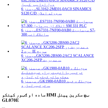
سیمنز 6SL3162-2ME01-0AC0 SINAMICS
S120 C/D ډوله اعلان ...
سیمنز 6ES7331-7NF00-0AB0 سیماټیک S7-
300 انلاګ انپ...
سیمنز 6GK5206-2BS00-2AC2 SCALANCE
XC206-2SFP مدیریت ...
د سیمنز 6GK1900-0AB10 سي-پلګ د ثبت
ترتیب لپاره ...
ساده او ګټور کینکو HMI ټچ سکرین پینل
GL070E