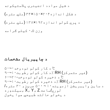
د شیل مواد
د انجینرۍ پلاستیکونه
د شکل اندازه
۲۰۴×۱۵۰×۳۴ (ملي متره)
د پرې کولو اندازه
۱۹۲×۱۳۸ (ملي متره)
وزن ۰.۵ کیلو ګرامه
د چاپیریال مشخصات
۰~۵۰ ℃
د کار کولو تودوخه
۱۰~۹۰٪ RH (غیر متمرکز)
د کار کولو رطوبت
-۲۰~۶۰ ℃
د ذخیره کولو تودوخه
۱۰~۹۰٪ RH (غیر متمرکز)
د ذخیره کولو رطوبت
د ساین وایبریشن ازموینه
۱۰ ~ ۵۰۰ هرټز، ۳۰ متره/
سیکنډره، X، Y، Z لوري/ساعت
د یخولو حالت
د طبیعي هوا یخول