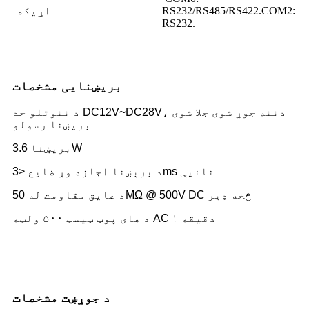
RS232/RS485/RS422.COM2:
اړیکه
RS232.
بریښنایی مشخصات
د ننوتلو حد DC12V~DC28V، دننه جوړ شوی جلا شوی
بریښنا رسولو
بریښنا 3.6W
د برېښنا اجازه وړ ضایع <3ms ثانیې
د عایق مقاومت له 50MΩ @ 500V DC څخه ډیر
د های پوټ ټیسټ ۵۰۰ ولټه AC ۱ دقیقه
د جوړښت مشخصات