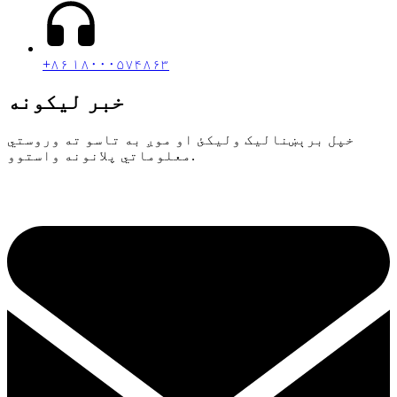
+۸۶ ۱۸۰۰۰۵۷۴۸۶۳
خبر لیکونه
خپل برېښنالیک ولیکئ او موږ به تاسو ته وروستي
معلوماتي پلانونه واستوو.