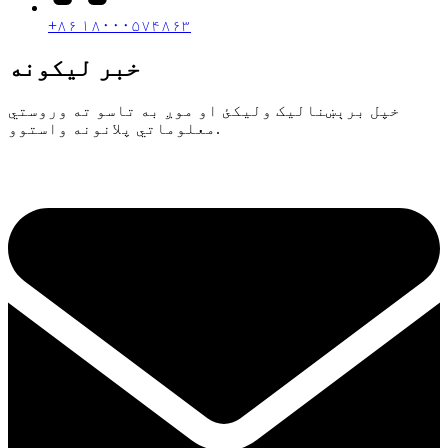
+۸۶ ۱۸۰۰۰۵۷۴۸۶۳
خبر لیکونه
خپل برېښنالیک ولیکئ او موږ به تاسو ته وروستي
معلوماتي پلانونه واستوو.