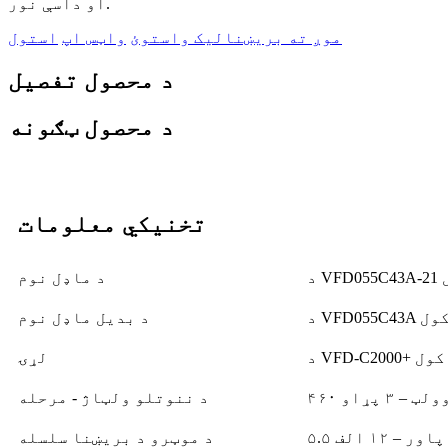
او داسې نور.
موږ ته بریښنالیک واستوئ
واټس اپ
استول
د محصول تفصیل
د محصول ټګونه
تخنیکي معلومات
ل
د ماډل نوم
رفي کول
د بدیل ماډل نوم
عرفي کول
لړۍ
۴۶ وولټ – ۳ پړاو
د ننوتلو ولټاژ - مرحله
د موټرو د بریښنا سلسله