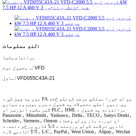
لنډ معلومات:
برانډ: ډیلټا
د محصول نوم: VFD
ماډل: VFD055C43A-21
موږ په چین کې د FA یو له خورا مسلکي عرضه کونکو څخه
یو. زموږ اصلي محصولات په شمول د سرو موټرو، سیارې
ګیربکس، انورټر او PLC، HMI. برانډونه په شمول د
Panasonic، Mitsubishi، Yaskawa، Delta، TECO، Sanyo Denki،
Scheider، Siemens، Omron او نور. د بار وړلو وخت: د
تادیې ترلاسه کولو وروسته د 3-5 کاري ورځو دننه. د
تادیې لاره: T/T، L/C، PayPal، West Union، Alipay، Wechat