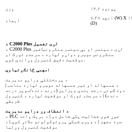
۱۴.۲ پونډه
وزن
۷.۴۸ انچه (W) X ۱۲.۶ انچه (H) X ۷.۴۸ انچه
ابعاد
(D)
د C2000 Plus لړۍ تفصیل
د C2000 Plus لړۍ د سینسر او بې سینسر سنکرونس/غیر
سنکرونس موټرو دواړو لپاره د سرعت، تورک او
موقعیت دقیق کنټرول وړاندې کوي.
مهمې ځانګړتیاوې:
د پرمختللې ډرایو مدیریت
د هممهاله او غیر هممهاله موټرو لپاره مناسب |
دوه ګونی درجه بندي ډیزاین (درنه دنده/سوپر درنه
دنده) | د سرعت، تورک او موقعیت لپاره د کنټرول
طریقې
د انعطاف وړ ډرایو مدیریت
د PLC جوړ شوی فعالیت پکې شامل دی | د بریک واحد
سره مجهز | د ډیری شبکې پروتوکولونو ملاتړ کوي | د
موقعیت کنټرول وړتیا