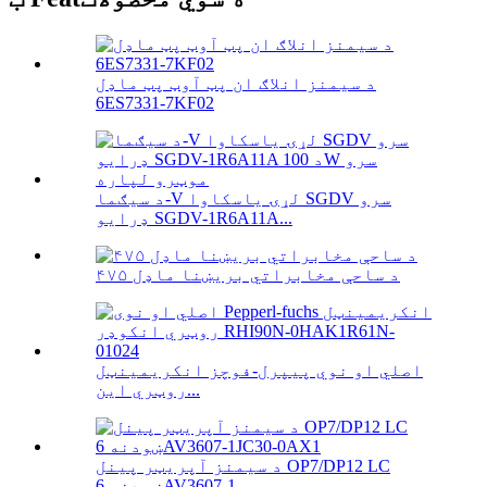
د سیمنز انلاګ ان پټ آوټ پټ ماډل
6ES7331-7KF02
د سیګما-V لړۍ یاسکاوا SGDV سرو
ډرایو SGDV-1R6A11A...
۴۷۵ د ساحې مخابراتي بریښنا ماډل
اصلي او نوي پیپرل-فوچز انکریمینټل
روټري این...
د سیمنز آپریټر پینل OP7/DP12 LC
ښودنه 6AV3607-1...