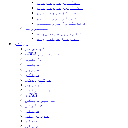
د سانیو سرو سیسټم
د شنایډر سرو سیسټم
د سیمنز سرو سیسټم
د ټیکو سرو سیسټم
د یاسکاوا سرو سیسټم
سینسرونه
د اومرون سینسرونه
د سیمنز سینسرونه
برانډ
اې بي بي
ABBA د نوم نوم
ډانفوس
ډیلټا
هیوین
کینکو
میتسوبیشي
اومرون
پیناسونیک
د PMI
سانیو ډینکی
شنایډر
سیمنز
د ټی بی آی
ټیکو
ټي کې