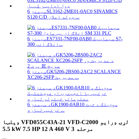
سیمنز 6SL3162-2ME01-0AC0 SINAMICS
S120 C/D ډوله اعلان ...
سیمنز 6ES7331-7NF00-0AB0 سیماټیک S7-
300 انلاګ انپ...
سیمنز 6GK5206-2BS00-2AC2 SCALANCE
XC206-2SFP مدیریت ...
د سیمنز 6GK1900-0AB10 سي-پلګ د ثبت
ترتیب لپاره ...
ډیلټا VFD055C43A-21 VFD-C2000 لړۍ ډرایو
5.5 kW 7.5 HP 12 A 460 V 3 مرحله