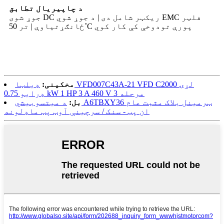
د چاپیریال تطابق
جوړ شوی DC ریکټر شامل دی | د جوړ شوي EMC فلټر
ځانګړتیاوې | تر 50˚C پورې تودوخې کې کار کوي
مخکینی:
ډیلټا VFD007C43A-21 VFD C2000 لړۍ
ډرایو 0.75 kW 1 HP 3 A 460 V 3 مرحله
بل:
د میتسوبیشي A6TBXY36 ټرمینل بلاک مثبت عام
ان پټ - سنک / سرچینې آوټ پټ ماډلونه