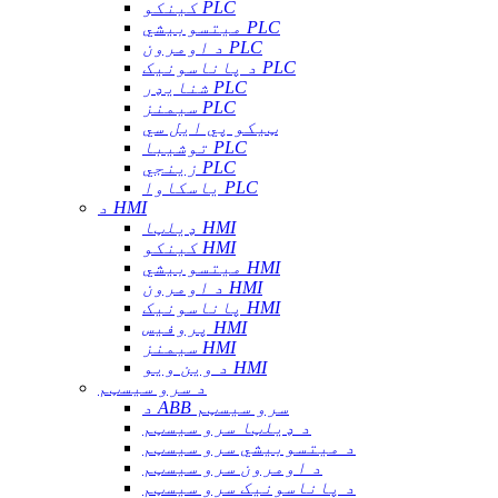
کینکو PLC
میتسوبیشي PLC
د اومرون PLC
د پاناسونیک PLC
شنایډر PLC
سیمنز PLC
ټیکو پي ایل سي
توشیبا PLC
زینجي PLC
یاسکاوا PLC
د HMI
ډیلټا HMI
کینکو HMI
میتسوبیشي HMI
د اومرون HMI
پاناسونیک HMI
پروفیس HMI
سیمنز HMI
د وین ویو HMI
د سرو سیسټم
د ABB سرو سیسټم
د ډیلټا سرو سیسټم
د میتسوبیشي سرو سیسټم
د اومرون سرو سیسټم
د پاناسونیک سرو سیسټم