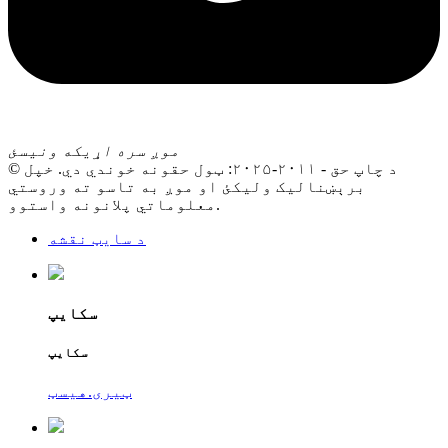
موږ سره اړیکه ونیسئ
© د چاپ حق - ۲۰۱۱-۲۰۲۵: ټول حقونه خوندي دي. خپل
برېښنالیک ولیکئ او موږ به تاسو ته وروستي
معلوماتي پلانونه واستوو.
د سایټ نقشه
سکایپ
سکایپ
ټیری.هیسټ