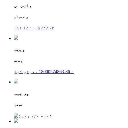
واټس اپ
واټس اپ
+۸۶ ۱۸۰۰۰۵۷۴۸۶۳
ویچټ
ویچټ
د 86-18000574863 معرفي کول
وی چیټ
جوډي