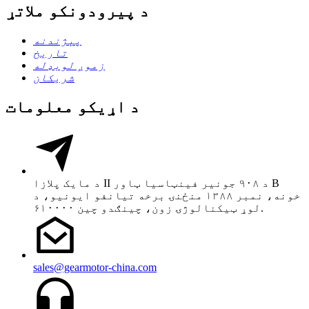
د پیرودونکو ملاتړ
پېژندنه
تاریخ
زموږ لوبډله
شریکان
د اړیکو معلومات
د مایک پلازا II د ۹۰۸ جونیر فینټاسیا ټاور B
خونه، نمبر ۱۳۸۸ منځنۍ برخه تیانفو ایونیو، د
لوړ ټیکنالوژۍ زون، چینګدو چین ۶۱۰۰۰۰.
sales@gearmotor-china.com