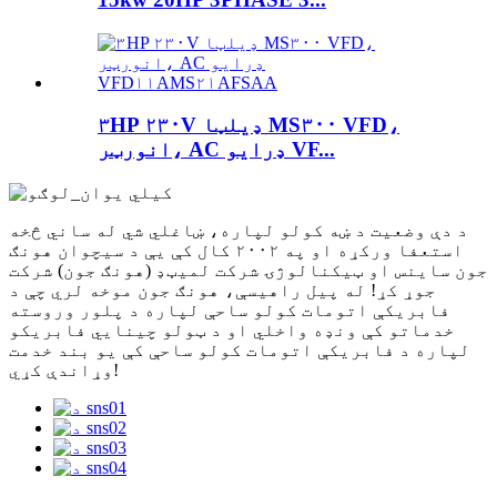
۳HP ۲۳۰V ډیلټا MS۳۰۰ VFD،
انورټر، AC ډرایو VF...
د دې وضعیت د ښه کولو لپاره، ښاغلي شي له ساني څخه
استعفا ورکړه او په ۲۰۰۲ کال کې یې د سیچوان هونګ
جون ساینس او ​​ټیکنالوژۍ شرکت لمیټډ (هونګ جون) شرکت
جوړ کړ! له پیل راهیسې، هونګ جون موخه لري چې د
فابریکې اتومات کولو ساحې لپاره د پلور وروسته
خدماتو کې ونډه واخلي او د ټولو چینایي فابریکو
لپاره د فابریکې اتومات کولو ساحې کې یو بند خدمت
وړاندې کړي!