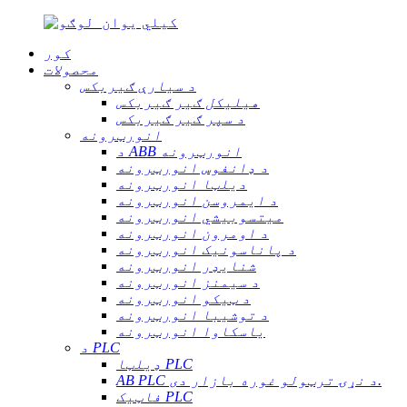
کور
محصولات
د سیارې ګیربکس
هیلیکل ګیر ګیربکس
د سپر ګیر ګیربکس
انورټرونه
د ABB انورټرونه
د ډانفوس انورټرونه
دیلټا انورټرونه
د ایمروسن انورټرونه
میتسوبیشي انورټرونه
د اومرون انورټرونه
د پاناسونیک انورټرونه
شنایډر انورټرونه
د سیمنز انورټرونه
د ټیکو انورټرونه
د توشیبا انورټرونه
یاسکاوا انورټرونه
د PLC
ډیلټا PLC
AB PLC د نړۍ ترټولو غوره بازار دی.
فاټیک PLC