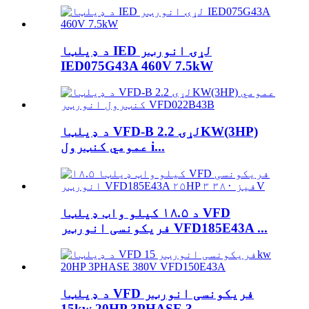
د ډیلټا IED لړۍ انورټر
IED075G43A 460V 7.5kW
د ډیلټا VFD-B لړۍ 2.2KW(3HP)
عمومي کنټرول i...
د ۱۸.۵ کیلو واټ ډیلټا VFD
فریکونسی انورټر VFD185E43A ...
د ډیلټا VFD فریکونسی انورټر
15kw 20HP 3PHASE 3...