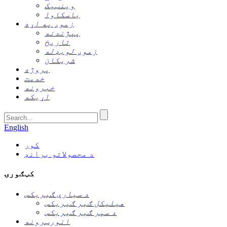
وینټیک
یاسکاوا
زموږ په اړه
پېژندنه
تاریخ
زموږ لوبډله
شریکان
پروژه
خدمت
خبرونه
اړیکه
English
کور
د محصولاتو برانډ
کټګورۍ
د سیارې ګیربکس
هیلیکل ګیر ګیربکس
د سپر ګیر ګیربکس
انورټرونه