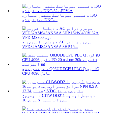
د فیسټو نیوماتیک سلنډر معیاري ISO
عمل کونکي DNC-...
د ډیلټا انورټر د AC موټرو ډرایو
VFD32AMS43ANSAA 3HP 15...
د میتسوبیشي Q03UDECPU PLC Q لړۍ iQ
CPU ماډل 4096 ...
د اومرون CJ1W-OD211 ډیجیټل آوټ پټ
یونټ 16 x ټرانزیسټر...