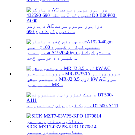
د پارکر AC ډرایور موټرو سرعت
کنټرولر 3 فیز 690-...
د باسلر acA1920-40gm صنعتي ګیګ ای
کیمره د جرمني څخه ...
د میتسوبیشي MR-J2 لړۍ 3.5 kW AC سرو
امپلیفیر MR...
د بېک لیزر واټن سینسرونه DT500-A111
SICK MZT7-03VPS-KPO 1070814
مقناطیسي سلنډر سینسر