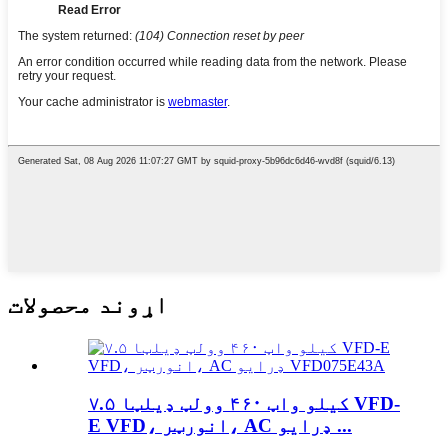
اړوند محصولات
۷.۵ کیلو واټ ۴۶۰ وولټ ډیلټا VFD-
E VFD، انورټر، AC ډرایو ...