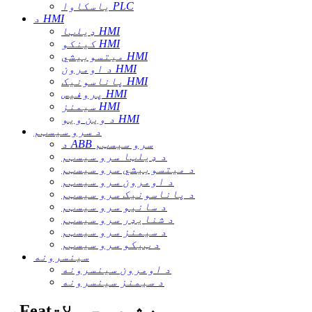
یاسکاوا PLC
د HMI
ډیلټا HMI
کینکو HMI
میتسوبیشي HMI
د اومرون HMI
پاناسونیک HMI
پروفیس HMI
سیمنز HMI
د وین ویو HMI
د سرو سیسټم
د ABB سرو سیسټم
د ډیلټا سرو سیسټم
د میتسوبیشي سرو سیسټم
د اومرون سرو سیسټم
د پاناسونیک سرو سیسټم
د سانیو سرو سیسټم
د شنایډر سرو سیسټم
د سیمنز سرو سیسټم
د ټیکو سرو سیسټم
سینسرونه
د اومرون سینسرونه
د سیمنز سینسرونه
ب Featه شوي محصولات