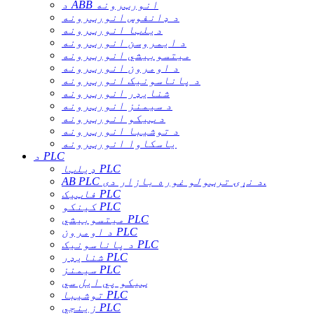
د ABB انورټرونه
د ډانفوس انورټرونه
دیلټا انورټرونه
د ایمروسن انورټرونه
میتسوبیشي انورټرونه
د اومرون انورټرونه
د پاناسونیک انورټرونه
شنایډر انورټرونه
د سیمنز انورټرونه
د ټیکو انورټرونه
د توشیبا انورټرونه
یاسکاوا انورټرونه
د PLC
ډیلټا PLC
AB PLC د نړۍ ترټولو غوره بازار دی.
فاټیک PLC
کینکو PLC
میتسوبیشي PLC
د اومرون PLC
د پاناسونیک PLC
شنایډر PLC
سیمنز PLC
ټیکو پي ایل سي
توشیبا PLC
زینجي PLC