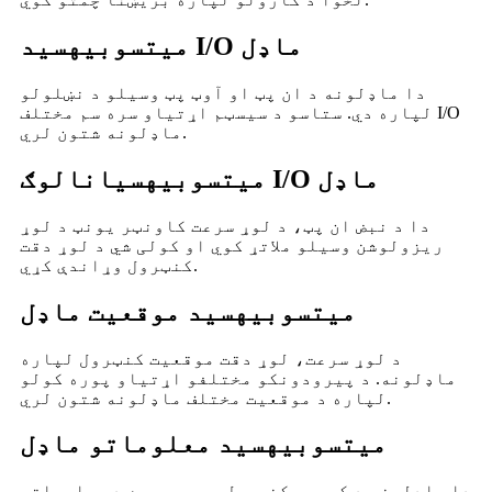
د I/O ماډل
میتسوبیهسي
دا ماډلونه د ان پټ او آوټ پټ وسیلو د نښلولو
لپاره دي. ستاسو د سیسټم اړتیاو سره سم مختلف I/O
ماډلونه شتون لري.
انالوګ I/O ماډل
میتسوبیهسي
دا د نبض ان پټ، د لوړ سرعت کاونټر یونټ د لوړ
ریزولوشن وسیلو ملاتړ کوي او کولی شي د لوړ دقت
کنټرول وړاندې کړي.
میتسوبیهسي
د موقعیت ماډل
د لوړ سرعت، لوړ دقت موقعیت کنټرول لپاره
ماډلونه. د پیرودونکو مختلفو اړتیاو پوره کولو
لپاره د موقعیت مختلف ماډلونه شتون لري.
میتسوبیهسي
د معلوماتو ماډل
دا ماډلونه د کوربه کنټرول سیسټم سره د معلوماتو