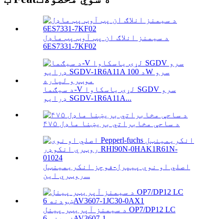
د سیمنز انلاګ ان پټ آوټ پټ ماډل
6ES7331-7KF02
د سیګما-V لړۍ یاسکاوا SGDV سرو
ډرایو SGDV-1R6A11A...
۴۷۵ د ساحې مخابراتي بریښنا ماډل
اصلي او نوي پیپرل-فوچز انکریمینټل
روټري این...
د سیمنز آپریټر پینل OP7/DP12 LC
ښودنه 6AV3607-1...