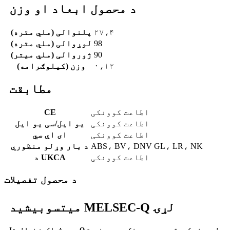
د محصول ابعاد او وزن
۲۷،۴
پلنوالی (ملي متره)
98
لوړوالی (ملي متره)
90
ژوروالی (ملي میتر)
۰،۱۲
وزن (کیلوګرامه)
مطابقت
اطاعت کوونکی
CE
اطاعت کوونکی
یو ایل/سی یو ایل
اطاعت کوونکی
ای اې سي
ABS، BV، DNV GL، LR، NK
د بار وړلو منظوري
اطاعت کوونکی
د UKCA
د محصول تفصيلات
د MELSEC-Q لړۍ
میتسوبیشي
د دې ځواکمن فعالیت Q لړۍ هغو کچو ته رسوي چې مخکې یې په ندرت
I