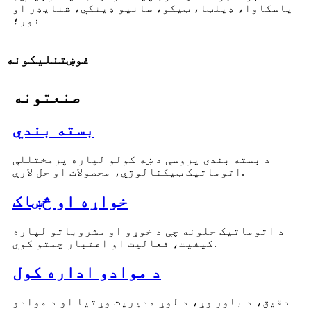
یاسکاوا، ډیلټا، ټیکو، سانیو ډینکي، شنایډر او
نور؛
غوښتنلیکونه
صنعتونه
بسته بندي
د بسته بندۍ پروسې د ښه کولو لپاره پرمختللې
اتوماتیک ټیکنالوژي، محصولات او حل لارې.
خواړه او څښاک
د اتوماتیک حلونه چې د خوړو او مشروباتو لپاره
کیفیت، فعالیت او اعتبار چمتو کوي.
د موادو اداره کول
دقیق، د باور وړ، د لوړ مدیریت وړتیا او د موادو