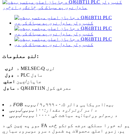
لنډ معلومات:
د MELSEC-Q لړۍ
لړۍ
د PLC ماډل
ډول
جاپان/چین
اصلي
د QJ61BT11N معرفي کول
ماډل
د FOB بیه:
امریکایی ډالر ۰.۵ - ۹،۹۹۹ / ټوټه
د امر لږترلږه مقدار:
۱۰۰ ټوټې/ټوټې
د رسولو وړتیا:
په میاشت کې ۱۰۰۰۰ ټوټه/ټوټې
موږ په چین کې د FA یو له خورا مسلکي عرضه کونکو څخه
یو. زموږ اصلي محصولات په شمول د سرو موټرو، سیارې