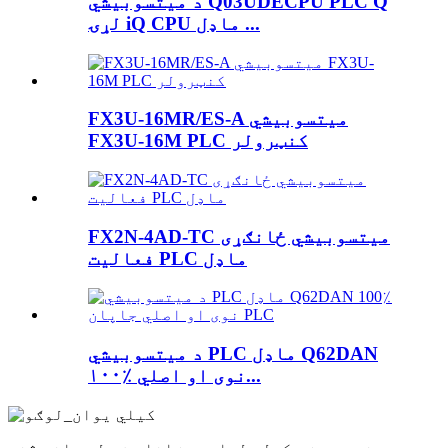
د میتسوبیشي Q03UDECPU PLC Q
لړۍ iQ CPU ماډل ...
FX3U-16MR/ES-A میتسوبیشي
FX3U-16M PLC کنټرولر
FX2N-4AD-TC میتسوبیشي ځانګړی
فعالیت PLC ماډل
د میتسوبیشي PLC ماډل Q62DAN
۱۰۰٪ نوی او اصلي...