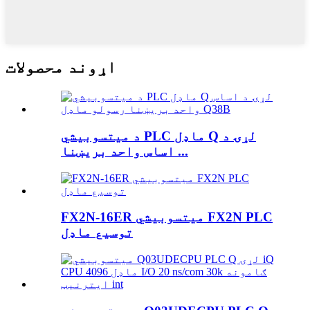
اړوند محصولات
د میتسوبیشي PLC ماډل Q لړۍ د
اساس واحد بریښنا ...
FX2N-16ER میتسوبیشي FX2N PLC
توسیع ماډل