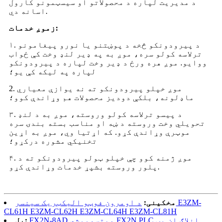
د مدیریت لپاره د محصولاتو او سیسټمونو کارول
اسانه دي.
زموږ خدمات:
۱. د پیرودونکو څخه د پوښتنو یا نورو پیغامونو
ترلاسه کولو سره، موږ به په ډیر لنډ وخت کې ځواب
ووایو. موږ هره ورځ د ډیر وخت لپاره د پیرودونکو
لپاره په لیکه کې یو؛
2. موږ خپلو پیرودونکو ته نه یوازې معیاري
ماډلونه، بلکې دودیز محصولات هم وړاندې کوو؛
۳. د پیسو ترلاسه کولو وروسته، موږ به د لنډ
تحویلي وخت وروسته د ښه او مناسب بسته بندۍ سره
موټرې وړاندې کړو. که اړتیا وي، موږ به اړین
تخنیکي مشوره درکړو؛
۴. موږ ژمنه کوو چې خپلو ټولو پیرودونکو ته د
پلور وروسته بشپړ خدمات وړاندې کړو.
مخکینی:
د اومرون فوټو الیکټریک سینسر E3ZM-
CL61H E3ZM-CL62H E3ZM-CL64H E3ZM-CL81H
FX2N-8AD میتسوبیشي FX2N PLC انلاګ ان پټ
بل: