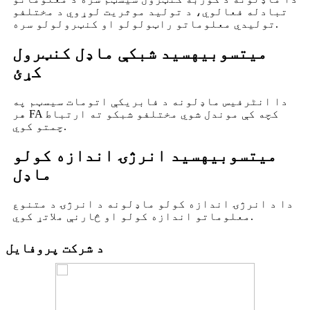
تبادله فعالوي، د تولید موثریت لوړوي د مختلفو
تولیدي معلوماتو راټولولو او کنټرولولو سره.
میتسوبیهسي
د شبکې ماډل کنټرول
کړئ
دا انٹرفیس ماډلونه د فابریکې اتومات سیسټم په
هر FA کچه کې موندل شوي مختلفو شبکو ته ارتباط
چمتو کوي.
میتسوبیهسي
د انرژۍ اندازه کولو
ماډل
دا د انرژۍ اندازه کولو ماډلونه د انرژۍ د متنوع
معلوماتو اندازه کولو او څارنې ملاتړ کوي.
د شرکت پروفایل