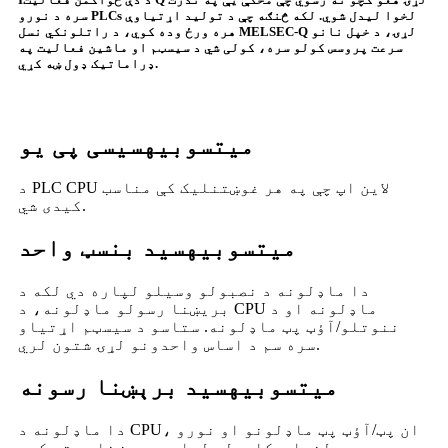
سره د نورو PLCs لخوا لیدل شوي. لکه څنګه چې د تولید اړتیاوې
هره ورځ وده کوي، د راتلونکي نسل MELSEC-Q لړۍ، د خپل نانو
سرعت پروسس کولو سره، کولی شي د سیسټم او ماشین فعالیت په
ډراماتیک ډول ښه کړي.
میتسوبیهسي
سی پی یو
د PLC CPU لاین اپ چې په هر غوښتنلیک کې مناسب
کیدی شي.
میتسوبیهسي
د بنسټ واحد
دا ماډلونه د نصبولو وسیلو لپاره دي لکه د
بریښنا رسولو ماډلونه، د CPU ماډلونه او د
ننوتلو/آؤټ پټ ماډلونه. ستاسو د سیسټم اړتیاو
سره سم د اساس واحدونو لړۍ شتون لري.
میتسوبیهسي
د برېښنا رسونه
دا ماډلونه د CPU، ان پټ/آؤټ پټ ماډلونو او نورو
لخوا د کارولو لپاره بریښنا چمتو کوي.