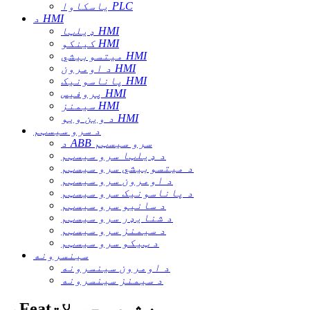
یاسکاوا PLC
د HMI
ډیلټا HMI
کینکو HMI
میتسوبیشي HMI
د اومرون HMI
پاناسونیک HMI
پروفیس HMI
سیمنز HMI
د وین ویو HMI
د سرو سیسټم
د ABB سرو سیسټم
د ډیلټا سرو سیسټم
د میتسوبیشي سرو سیسټم
د اومرون سرو سیسټم
د پاناسونیک سرو سیسټم
د سانیو سرو سیسټم
د شنایډر سرو سیسټم
د سیمنز سرو سیسټم
د ټیکو سرو سیسټم
سینسرونه
د اومرون سینسرونه
د سیمنز سینسرونه
ب Featه شوي محصولات