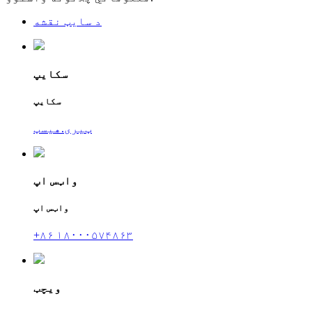
د سایټ نقشه
سکایپ
سکایپ
ټیری.هیسټ
واټس اپ
واټس اپ
+۸۶ ۱۸۰۰۰۵۷۴۸۶۳
ویچټ