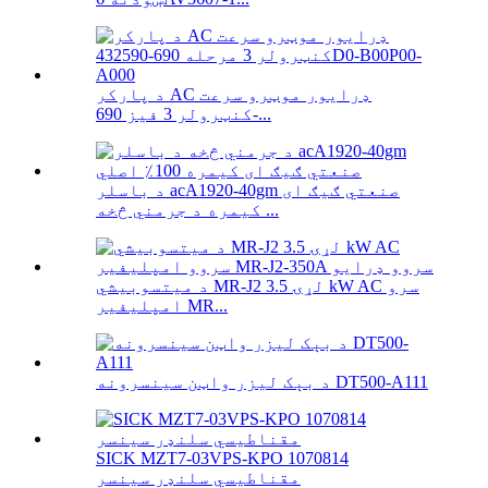
د پارکر AC ډرایور موټرو سرعت
کنټرولر 3 فیز 690-...
د باسلر acA1920-40gm صنعتي ګیګ ای
کیمره د جرمني څخه ...
د میتسوبیشي MR-J2 لړۍ 3.5 kW AC سرو
امپلیفیر MR...
د بېک لیزر واټن سینسرونه DT500-A111
SICK MZT7-03VPS-KPO 1070814
مقناطیسي سلنډر سینسر