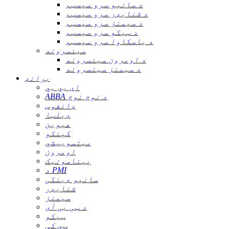
د سانیو سرو سیسټم
د شنایډر سرو سیسټم
د سیمنز سرو سیسټم
د ټیکو سرو سیسټم
د یاسکاوا سرو سیسټم
سینسرونه
د اومرون سینسرونه
د سیمنز سینسرونه
برانډ
اې بي بي
ABBA د نوم نوم
ډانفوس
ډیلټا
هیوین
کینکو
میتسوبیشي
اومرون
پیناسونیک
د PMI
سانیو ډینکی
شنایډر
سیمنز
د ټی بی آی
ټیکو
ټي کې