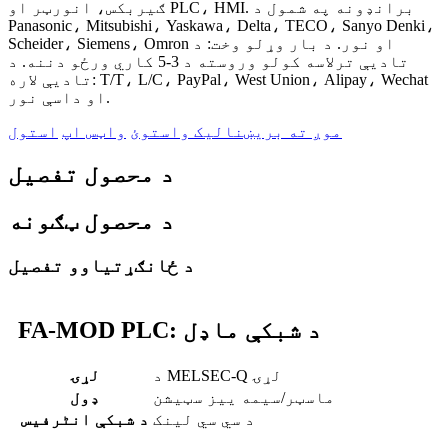
ګیربکس، انورټر او PLC، HMI. برانډونه په شمول د
Panasonic، Mitsubishi، Yaskawa، Delta، TECO، Sanyo Denki،
Scheider، Siemens، Omron او نور. د بار وړلو وخت: د
تادیې ترلاسه کولو وروسته د 3-5 کاري ورځو دننه. د
تادیې لاره: T/T، L/C، PayPal، West Union، Alipay، Wechat
او داسې نور.
موږ ته بریښنالیک واستوئ
واټس اپ
استول
د محصول تفصیل
د محصول ټګونه
د ځانګړتیاوو تفصیل
FA-MOD PLC: د شبکې ماډل
د MELSEC-Q لړۍ
لړۍ
ماسټر/سیمه ییز سټیشن
ډول
د سي سي لینک
د شبکې انٹرفیس