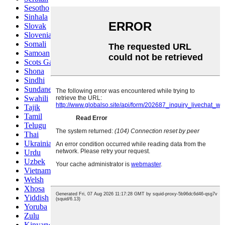
Sesotho
Sinhala
Slovak
Slovenian
Somali
Samoan
Scots Gaelic
Shona
Sindhi
Sundanese
Swahili
Tajik
Tamil
Telugu
Thai
Ukrainian
Urdu
Uzbek
Vietnamese
Welsh
Xhosa
Yiddish
Yoruba
Zulu
Kinyarwanda