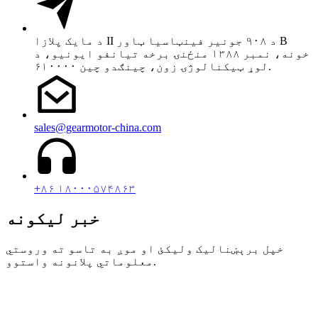
د مایک پلازا II د ۹۰۸ جونیر فینټاسیا ټاور B
خونه، نمبر ۱۳۸۸ منځنۍ برخه تیانفو ایونیو، د
لوړ ټیکنالوژۍ زون، چینګدو چین ۶۱۰۰۰۰.
sales@gearmotor-china.com
+۸۶ ۱۸۰۰۰۵۷۴۸۶۳
خبر لیکونه
خپل برېښنالیک ولیکئ او موږ به تاسو ته وروستي
معلوماتي پلانونه واستوو.