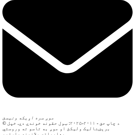
موږ سره اړیکه ونیسئ
© د چاپ حق - ۲۰۱۱-۲۰۲۵: ټول حقونه خوندي دي. خپل
برېښنالیک ولیکئ او موږ به تاسو ته وروستي
معلوماتي پلانونه واستوو.