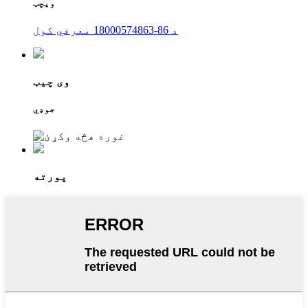
ویچټ
د 86-18000574863 معرفي کول
وی چیټ
جوډي
پورته