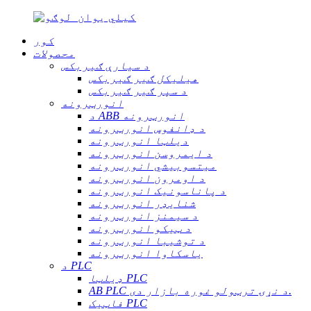
کور
محصولات
د سیارې ګیربکس
هیلیکل ګیر ګیربکس
د سپر ګیر ګیربکس
انورټرونه
د ABB انورټرونه
د ډانفوس انورټرونه
دیلټا انورټرونه
د ایمروسن انورټرونه
میتسوبیشي انورټرونه
د اومرون انورټرونه
د پاناسونیک انورټرونه
شنایډر انورټرونه
د سیمنز انورټرونه
د ټیکو انورټرونه
د توشیبا انورټرونه
یاسکاوا انورټرونه
د PLC
ډیلټا PLC
AB PLC د نړۍ ترټولو غوره بازار دی.
فاټیک PLC