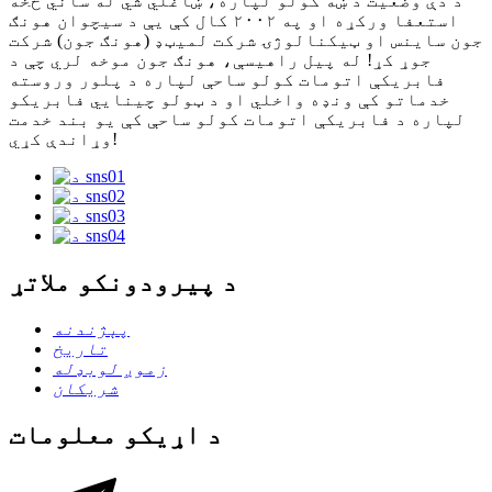
د دې وضعیت د ښه کولو لپاره، ښاغلي شي له ساني څخه
استعفا ورکړه او په ۲۰۰۲ کال کې یې د سیچوان هونګ
جون ساینس او ​​ټیکنالوژۍ شرکت لمیټډ (هونګ جون) شرکت
جوړ کړ! له پیل راهیسې، هونګ جون موخه لري چې د
فابریکې اتومات کولو ساحې لپاره د پلور وروسته
خدماتو کې ونډه واخلي او د ټولو چینایي فابریکو
لپاره د فابریکې اتومات کولو ساحې کې یو بند خدمت
وړاندې کړي!
د پیرودونکو ملاتړ
پېژندنه
تاریخ
زموږ لوبډله
شریکان
د اړیکو معلومات