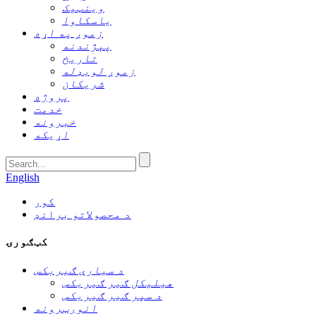
وینټیک
یاسکاوا
زموږ په اړه
پېژندنه
تاریخ
زموږ لوبډله
شریکان
پروژه
خدمت
خبرونه
اړیکه
English
کور
د محصولاتو برانډ
کټګورۍ
د سیارې ګیربکس
هیلیکل ګیر ګیربکس
د سپر ګیر ګیربکس
انورټرونه