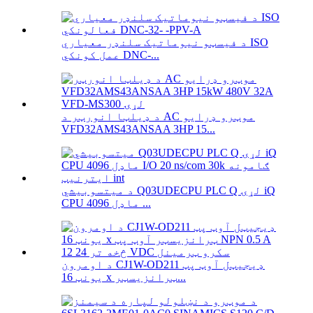
د فیسټو نیوماتیک سلنډر معیاري ISO
عمل کونکي DNC-...
د ډیلټا انورټر د AC موټرو ډرایو
VFD32AMS43ANSAA 3HP 15...
د میتسوبیشي Q03UDECPU PLC Q لړۍ iQ
CPU ماډل 4096 ...
د اومرون CJ1W-OD211 ډیجیټل آوټ پټ
یونټ 16 x ټرانزیسټر...