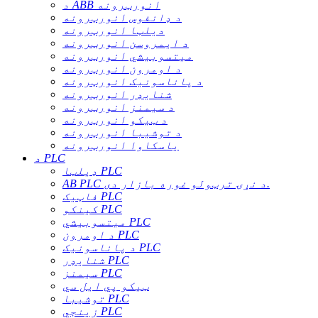
د ABB انورټرونه
د ډانفوس انورټرونه
دیلټا انورټرونه
د ایمروسن انورټرونه
میتسوبیشي انورټرونه
د اومرون انورټرونه
د پاناسونیک انورټرونه
شنایډر انورټرونه
د سیمنز انورټرونه
د ټیکو انورټرونه
د توشیبا انورټرونه
یاسکاوا انورټرونه
د PLC
ډیلټا PLC
AB PLC د نړۍ ترټولو غوره بازار دی.
فاټیک PLC
کینکو PLC
میتسوبیشي PLC
د اومرون PLC
د پاناسونیک PLC
شنایډر PLC
سیمنز PLC
ټیکو پي ایل سي
توشیبا PLC
زینجي PLC