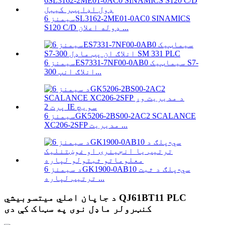
سیمنز 6SL3162-2ME01-0AC0 SINAMICS
S120 C/D ډوله اعلان ...
سیمنز 6ES7331-7NF00-0AB0 سیماټیک S7-
300 انلاګ انپ...
سیمنز 6GK5206-2BS00-2AC2 SCALANCE
XC206-2SFP مدیریت ...
د سیمنز 6GK1900-0AB10 سي-پلګ د ثبت
ترتیب لپاره ...
د جاپان اصلي میتسوبیشي QJ61BT11 PLC
کنټرولر ماډل نوی په سټاک کې دی