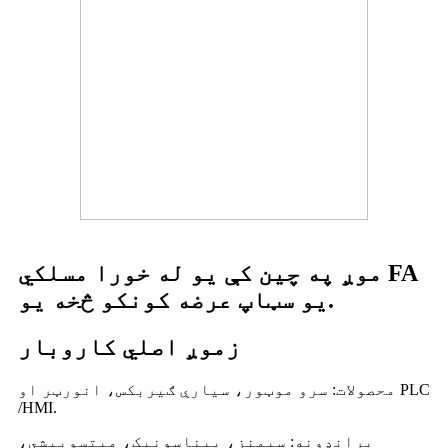
موږ په چین کې یو له خورا مسلکي FA
یو سټاپ عرضه کونکو څخه یو.
زموږ اصلي کاروبار
محصولات: سرو موټور، سیارې ګیربکس، انورټر او PLC
/HMI.
برانډونه: سیمنز، پیناسونیک، میتسوبیشي،