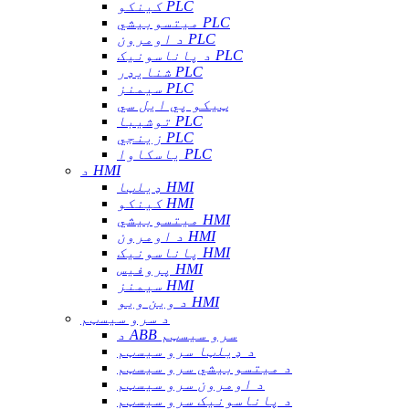
کینکو PLC
میتسوبیشي PLC
د اومرون PLC
د پاناسونیک PLC
شنایډر PLC
سیمنز PLC
ټیکو پي ایل سي
توشیبا PLC
زینجي PLC
یاسکاوا PLC
د HMI
ډیلټا HMI
کینکو HMI
میتسوبیشي HMI
د اومرون HMI
پاناسونیک HMI
پروفیس HMI
سیمنز HMI
د وین ویو HMI
د سرو سیسټم
د ABB سرو سیسټم
د ډیلټا سرو سیسټم
د میتسوبیشي سرو سیسټم
د اومرون سرو سیسټم
د پاناسونیک سرو سیسټم