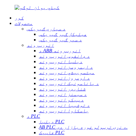
کور
محصولات
د سیارې ګیربکس
هیلیکل ګیر ګیربکس
د سپر ګیر ګیربکس
انورټرونه
د ABB انورټرونه
د ډانفوس انورټرونه
دیلټا انورټرونه
د ایمروسن انورټرونه
میتسوبیشي انورټرونه
د اومرون انورټرونه
د پاناسونیک انورټرونه
شنایډر انورټرونه
د سیمنز انورټرونه
د ټیکو انورټرونه
د توشیبا انورټرونه
یاسکاوا انورټرونه
د PLC
ډیلټا PLC
AB PLC د نړۍ ترټولو غوره بازار دی.
فاټیک PLC