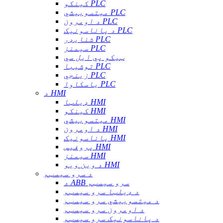
کینکو PLC
میتسوبیشي PLC
د اومرون PLC
د پاناسونیک PLC
شنایډر PLC
سیمنز PLC
ټیکو پي ایل سي
توشیبا PLC
زینجي PLC
یاسکاوا PLC
د HMI
ډیلټا HMI
کینکو HMI
میتسوبیشي HMI
د اومرون HMI
پاناسونیک HMI
پروفیس HMI
سیمنز HMI
د وین ویو HMI
د سرو سیسټم
د ABB سرو سیسټم
د ډیلټا سرو سیسټم
د میتسوبیشي سرو سیسټم
د اومرون سرو سیسټم
د پاناسونیک سرو سیسټم