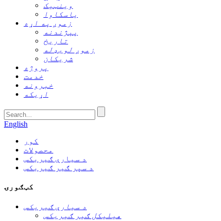
وینټیک
یاسکاوا
زموږ په اړه
پېژندنه
تاریخ
زموږ لوبډله
شریکان
پروژه
خدمت
خبرونه
اړیکه
English
کور
محصولات
د سیارې ګیربکس
د سپر ګیر ګیربکس
کټګورۍ
د سیارې ګیربکس
هیلیکل ګیر ګیربکس