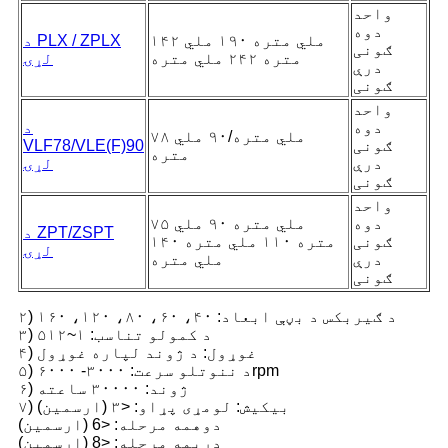
واحد
دوه
۱۴۲ ملي متره ۱۹۰ ملي
د PLX / ZPLX
ګونی
متره ۲۴۲ ملي متره
لړۍ
درې
ګونی
واحد
دوه
د
۷۸ ملي متره/۹۰ ملي
ګونی
VLF78/VLE(F)90
متره
درې
لړۍ
ګونی
واحد
دوه
۷۵ ملي متره ۹۰ ملي
د ZPT/ZSPT
ګونی
متره ۱۱۰ ملي متره ۱۴۰
لړۍ
درې
ملي متره
ګونی
۲) د ګیربکس د بڼې ابعاد: ۴۰، ۶۰، ۸۰، ۱۲۰، ۱۶۰
۳) د کمولو تناسب: ۱~۵۱۲
۴) غوړول: د ژوند لپاره غوړول
۵) د ننوتلو سرعت: ۳۰۰۰- ۶۰۰۰rpm
۶) ژوند: ۳۰۰۰۰ ساعته
۷) بیکیش: لومړی پړاو: <۳ (ارسمین)
دوهمه مرحله: <6 (ارسمین)
دریمه مرحله: <8 (ارسمین)