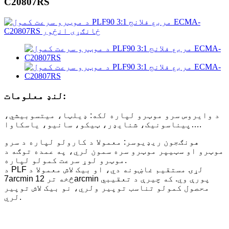
C20807RS
لنډ معلومات:
د وایروس سرو موټرو لپاره لکه: ډیلټا، میتسوبیشي،
پیناسونیک، شنایډر، ټیکو، سانیو، یاسکاوا….
هونګجون ریډیوسر: معمولا د کارولو لپاره د سرو
موټرو او سټیپر موټرو سره سمون لري، په عمده توګه د
موټرو لوړ سرعت کمولو لپاره.
د PLF لړۍ مستقیم غاښونه دي، او بیک لاش معمولا د
7arcmin څخه تر 12arcmin پورې وي. که چیرې د تعقیبي
محصول کمولو تناسب توپیر ولري، نو بیک لاش توپیر
لري.