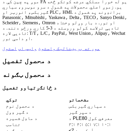
موږ په چین کې د FA یو له خورا مسلکي عرضه کونکو څخه
یو. زموږ اصلي محصولات په شمول د سرو موټرو، سیارې
ګیربکس، انورټر او PLC، HMI. برانډونه په شمول د
Panasonic، Mitsubishi، Yaskawa، Delta، TECO، Sanyo Denki،
Scheider، Siemens، Omron او نور. د بار وړلو وخت: د
تادیې ترلاسه کولو وروسته د 3-5 کاري ورځو دننه. د
تادیې لاره: T/T، L/C، PayPal، West Union، Alipay، Wechat
او داسې نور.
موږ ته بریښنالیک واستوئ
واټس اپ
استول
د محصول تفصیل
د محصول ټګونه
د ځانګړتیاوو تفصیل
مشخصاتو
توکي
د سیارې ګیربکس
د محصول نوم
د سپر ګیر
د ګیر ډول
د PLE80 معرفي کول
د ماډل شمیره
۳:۱ ۴:۱ ۵:۱ ۷:۱ ۱۰:۱
تناسب
<7 آرک مین
غبرګون