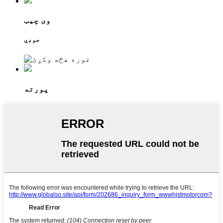
وی چیټ
جوډي
پورته