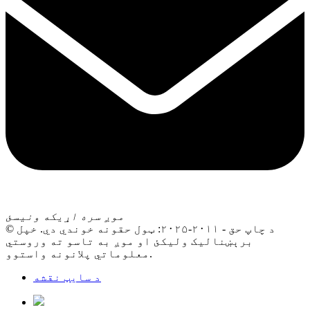
موږ سره اړیکه ونیسئ
© د چاپ حق - ۲۰۱۱-۲۰۲۵: ټول حقونه خوندي دي. خپل
برېښنالیک ولیکئ او موږ به تاسو ته وروستي
معلوماتي پلانونه واستوو.
د سایټ نقشه