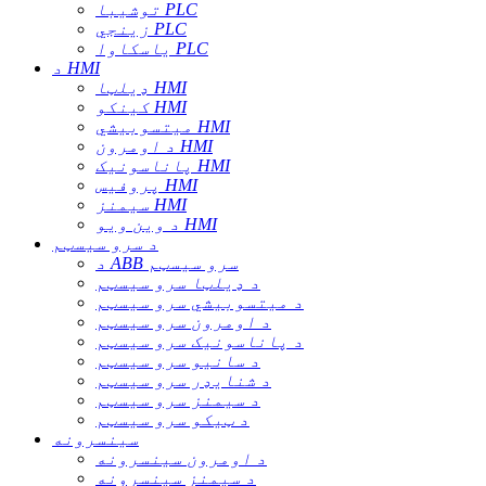
توشیبا PLC
زینجي PLC
یاسکاوا PLC
د HMI
ډیلټا HMI
کینکو HMI
میتسوبیشي HMI
د اومرون HMI
پاناسونیک HMI
پروفیس HMI
سیمنز HMI
د وین ویو HMI
د سرو سیسټم
د ABB سرو سیسټم
د ډیلټا سرو سیسټم
د میتسوبیشي سرو سیسټم
د اومرون سرو سیسټم
د پاناسونیک سرو سیسټم
د سانیو سرو سیسټم
د شنایډر سرو سیسټم
د سیمنز سرو سیسټم
د ټیکو سرو سیسټم
سینسرونه
د اومرون سینسرونه
د سیمنز سینسرونه