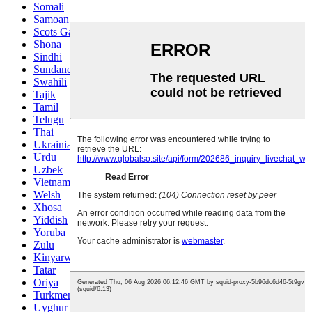
Somali
Samoan
Scots Gaelic
Shona
Sindhi
Sundanese
Swahili
Tajik
Tamil
Telugu
Thai
Ukrainian
Urdu
Uzbek
Vietnamese
Welsh
Xhosa
Yiddish
Yoruba
Zulu
Kinyarwanda
Tatar
Oriya
Turkmen
Uyghur