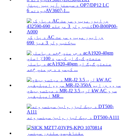
د سیمنز آپریټر پینل OP7/DP12 LC
ښودنه 6AV3607-1...
د پارکر AC ډرایور موټرو سرعت
کنټرولر 3 فیز 690-...
د باسلر acA1920-40gm صنعتي ګیګ ای
کیمره د جرمني څخه ...
د میتسوبیشي MR-J2 لړۍ 3.5 kW AC سرو
امپلیفیر MR...
د بېک لیزر واټن سینسرونه DT500-A111