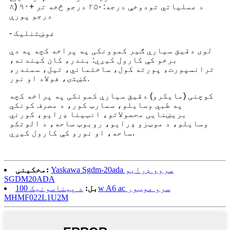
۸) د عملیاتي تودوخې درجه: -۲۵ درجو څخه تر +۹۰
درجو پورې
- غوښتنلیک
لوی دقیق سیارې ګیر کموونکی په پراخه کچه په دې
برخو کې کارول کیږي: بندر، کان کیندنه،
ترانسپورت، پورته کول، ساختماني، تیل، سمندر،
کښتۍ، فولاد او نور.
کوچنی (مایکرو) دقیق سیارې کمونکی په پراخه کچه
په طبي وسایلو، سمارټ کور، د مصرف کونکي
بریښنایی محصولاتو، انټینا ډرایو، کورني
وسایلو، د موټرو ډرایو، روبوټ ساحه، د الوتکو
ساحه، او نورو کې کارول کیږي.
Yaskawa Sgdm-20ada سروو ډرایو
مخکینی:
SGDM20ADA
بل:
د پیناسونیک 100w A6 ac سرو موټور
MHMF022L1U2M