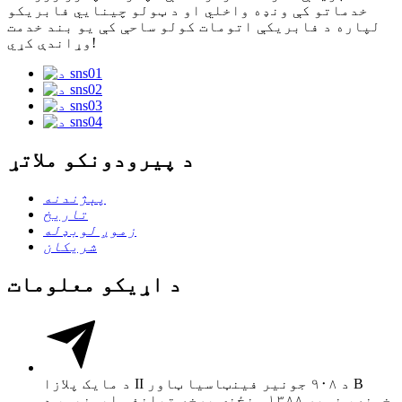
خدماتو کې ونډه واخلي او د ټولو چینایي فابریکو
لپاره د فابریکې اتومات کولو ساحې کې یو بند خدمت
وړاندې کړي!
د پیرودونکو ملاتړ
پېژندنه
تاریخ
زموږ لوبډله
شریکان
د اړیکو معلومات
د مایک پلازا II د ۹۰۸ جونیر فینټاسیا ټاور B
خونه، نمبر ۱۳۸۸ منځنۍ برخه تیانفو ایونیو، د