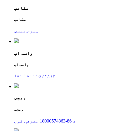
سکایپ
سکایپ
ټیری.هیسټ
واټس اپ
واټس اپ
+۸۶ ۱۸۰۰۰۵۷۴۸۶۳
ویچټ
ویچټ
د 86-18000574863 معرفي کول