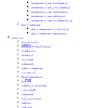
د سانیو سرو سیسټم
د شنایډر سرو سیسټم
د سیمنز سرو سیسټم
د ټیکو سرو سیسټم
د یاسکاوا سرو سیسټم
سینسرونه
د اومرون سینسرونه
د سیمنز سینسرونه
برانډ
اې بي بي
ABBA د نوم نوم
ډانفوس
ډیلټا
هیوین
کینکو
میتسوبیشي
اومرون
پیناسونیک
د PMI
سانیو ډینکی
شنایډر
سیمنز
د ټی بی آی
ټیکو
ټي کې