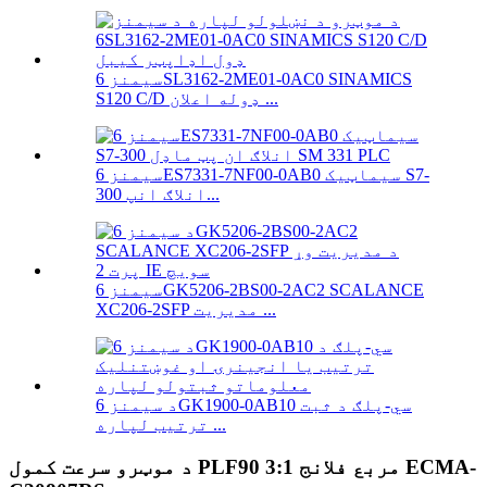
سیمنز 6SL3162-2ME01-0AC0 SINAMICS
S120 C/D ډوله اعلان ...
سیمنز 6ES7331-7NF00-0AB0 سیماټیک S7-
300 انلاګ انپ...
سیمنز 6GK5206-2BS00-2AC2 SCALANCE
XC206-2SFP مدیریت ...
د سیمنز 6GK1900-0AB10 سي-پلګ د ثبت
ترتیب لپاره ...
د موټرو سرعت کمول PLF90 3:1 مربع فلانج ECMA-