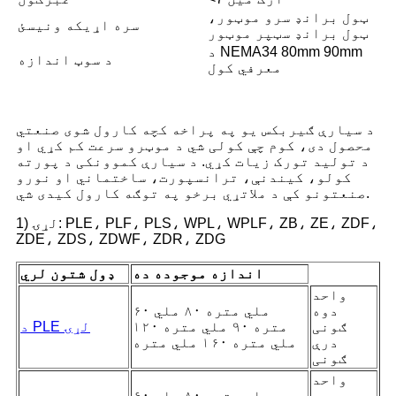
ټول برانډ سرو موټور،
سره اړیکه ونیسئ
ټول برانډ سټپر موټور
د NEMA34 80mm 90mm
د سوټ اندازه
معرفي کول
د سیارې ګیربکس یو په پراخه کچه کارول شوی صنعتي
محصول دی، کوم چې کولی شي د موټرو سرعت کم کړي او
د تولید تورک زیات کړي. د سیارې کموونکی د پورته
کولو، کیندنې، ترانسپورت، ساختماني او نورو
صنعتونو کې د ملاتړي برخو په توګه کارول کیدی شي.
1) لړۍ: PLE، PLF، PLS، WPL، WPLF، ZB، ZE، ZDF،
ZDE، ZDS، ZDWF، ZDR، ZDG
اندازه موجوده ده
ډول شتون لري
واحد
دوه
۶۰ ملي متره ۸۰ ملي
ګونی
متره ۹۰ ملي متره ۱۲۰
د PLE لړۍ
درې
ملي متره ۱۶۰ ملي متره
ګونی
واحد
دوه
۶۰ ملي متره ۸۰ ملي