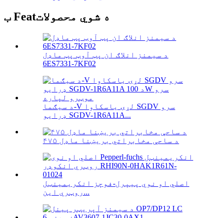
ب Featه شوي محصولات
د سیمنز انلاګ ان پټ آوټ پټ ماډل
6ES7331-7KF02
د سیګما-V لړۍ یاسکاوا SGDV سرو
ډرایو SGDV-1R6A11A...
۴۷۵ د ساحې مخابراتي بریښنا ماډل
اصلي او نوي پیپرل-فوچز انکریمینټل
روټري این...