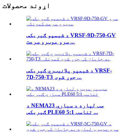
اړوند محصولات
د شیمپو ګیربکس VRSF-9D-750-GV
سرو موټرو سرعت ...
د شیمپو پلانیټري ګیربکس VRSF-
7D-750-T3 جوړ شوی ...
د NEMA23 سټ لپاره د سیارې
ګیربکس PLE60 تناسب 5:1 ...