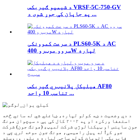
د شیمپو ګیربکس VRSF-5C-750-GV
په جاپان کې جوړ شوی د ...
د سرعت کموونکی PLS60-5K د AC
سروو موټرو 400W لپاره
هیلیکل پلانیټري ګیربکس AF80
تناسب 10 واحد ...
د دې وضعیت د ښه کولو لپاره، ښاغلي شي له ساني څخه
استعفا ورکړه او په ۲۰۰۲ کال کې یې د سیچوان هونګ
جون ساینس او ​​ټیکنالوژۍ شرکت لمیټډ (هونګ جون) شرکت
جوړ کړ! له پیل راهیسې، هونګ جون موخه لري چې د
فابریکې اتومات کولو ساحې لپاره د پلور وروسته