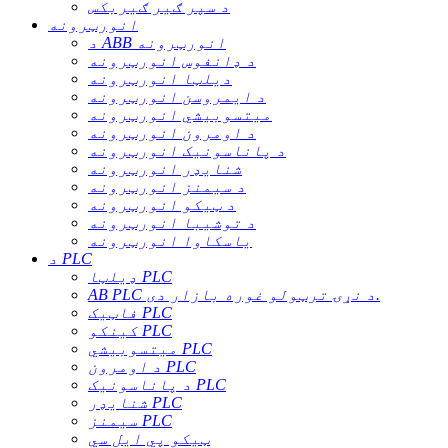
د سپر ګیر ګیربکس
انورټرونه
د ABB انورټرونه
د ډانفوس انورټرونه
دیلټا انورټرونه
د ایمروسن انورټرونه
میتسوبیشي انورټرونه
د اومرون انورټرونه
د پاناسونیک انورټرونه
شنایډر انورټرونه
د سیمنز انورټرونه
د ټیکو انورټرونه
د توشیبا انورټرونه
یاسکاوا انورټرونه
د PLC
ډیلټا PLC
AB PLC د نړۍ ترټولو غوره بازار دی.
فاټیک PLC
کینکو PLC
میتسوبیشي PLC
د اومرون PLC
د پاناسونیک PLC
شنایډر PLC
سیمنز PLC
ټیکو پي ایل سي