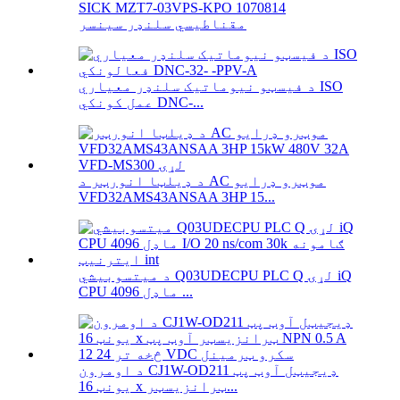
SICK MZT7-03VPS-KPO 1070814
مقناطیسي سلنډر سینسر
د فیسټو نیوماتیک سلنډر معیاري ISO
عمل کونکي DNC-...
د ډیلټا انورټر د AC موټرو ډرایو
VFD32AMS43ANSAA 3HP 15...
د میتسوبیشي Q03UDECPU PLC Q لړۍ iQ
CPU ماډل 4096 ...
د اومرون CJ1W-OD211 ډیجیټل آوټ پټ
یونټ 16 x ټرانزیسټر...