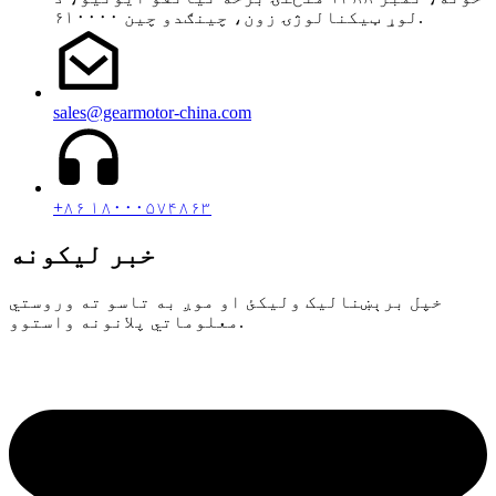
لوړ ټیکنالوژۍ زون، چینګدو چین ۶۱۰۰۰۰.
sales@gearmotor-china.com
+۸۶ ۱۸۰۰۰۵۷۴۸۶۳
خبر لیکونه
خپل برېښنالیک ولیکئ او موږ به تاسو ته وروستي
معلوماتي پلانونه واستوو.