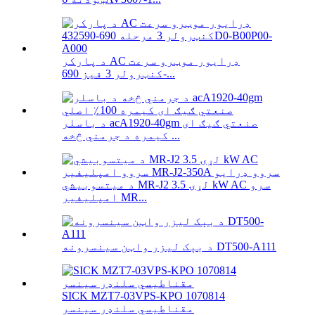
د پارکر AC ډرایور موټرو سرعت
کنټرولر 3 فیز 690-...
د باسلر acA1920-40gm صنعتي ګیګ ای
کیمره د جرمني څخه ...
د میتسوبیشي MR-J2 لړۍ 3.5 kW AC سرو
امپلیفیر MR...
د بېک لیزر واټن سینسرونه DT500-A111
SICK MZT7-03VPS-KPO 1070814
مقناطیسي سلنډر سینسر