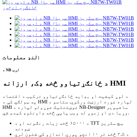
لنډ معلومات:
د NB لړۍ
د ځانګړتیاوو څخه ډک، ارزانه HMI
د لوړ کیفیت او بډایه ځانګړتیاوو ترکیب د اقتصاد
په ټولګي کې د HMI لپاره غوره ارزښت ورکوي. ستاسو د
HMI غوښتنلیک جوړولو لپاره د NB-Designer سافټویر
وړیا دی او زموږ له ویب پاڼې څخه ډاونلوډ کیدی شي.
د ۶۵۰۰۰ څخه زیات رنګونه او د TFT ټچ سکرین
ښودنه
د ۳.۵ څخه تر ۱۰ انچو پورې اندازو کې شتون لري