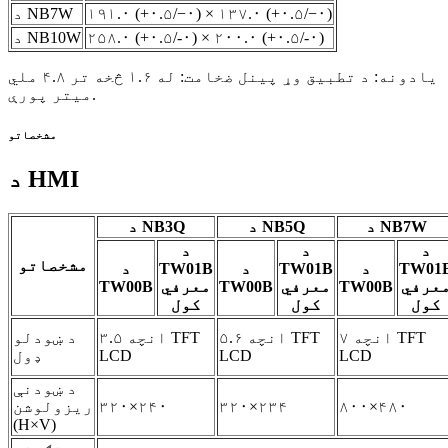
۱۹۱.۰ (+۰.۵/−۰) × ۱۳۷.۰ (+۰.۵/−۰)
د NB7W
۲۵۸.۰ (+۰.۵/-۰) × ۲۰۰.۰ (+۰.۵/-۰)
د NB10W
یادونه: د تطبیق وړ پینل ضخامت: له ۱.۶ څخه تر ۴.۸ ملي
میتر پورې.
مشخصاتو
د HMI
د NB7W
د NB5Q
د NB3Q
د
د
د
مشخصاتو
TW01
د
TW01B
د
TW01B
د
عرفي
TW00B
معرفي
TW00B
معرفي
TW00B
کول
کول
کول
۷ انچه TFT
۵.۶ انچه TFT
۳.۵ انچه TFT
د ښودلو
LCD
LCD
LCD
ډول
د ښودنې
۸۰۰×۴۸۰
۳۲۰×۲۳۴
۳۲۰×۲۴۰
ریزولوشن
(H×V)