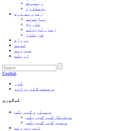
وینټیک
یاسکاوا
زموږ په اړه
پېژندنه
تاریخ
زموږ لوبډله
شریکان
پروژه
خدمت
خبرونه
اړیکه
English
کور
د محصولاتو برانډ
کټګورۍ
د سیارې ګیربکس
هیلیکل ګیر ګیربکس
د سپر ګیر ګیربکس
انورټرونه