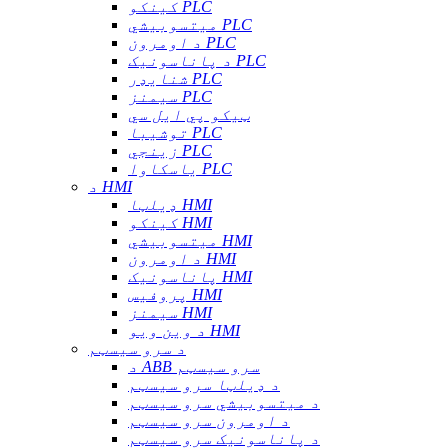
کینکو PLC
میتسوبیشي PLC
د اومرون PLC
د پاناسونیک PLC
شنایډر PLC
سیمنز PLC
ټیکو پي ایل سي
توشیبا PLC
زینجي PLC
یاسکاوا PLC
د HMI
ډیلټا HMI
کینکو HMI
میتسوبیشي HMI
د اومرون HMI
پاناسونیک HMI
پروفیس HMI
سیمنز HMI
د وین ویو HMI
د سرو سیسټم
د ABB سرو سیسټم
د ډیلټا سرو سیسټم
د میتسوبیشي سرو سیسټم
د اومرون سرو سیسټم
د پاناسونیک سرو سیسټم