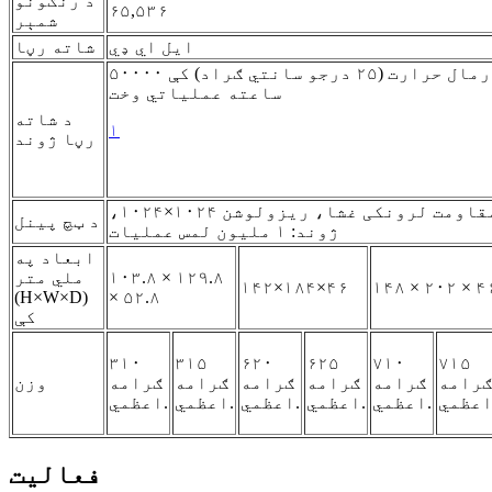
د رنګونو
۶۵,۵۳۶
شمېر
ايل اي ډي
شاته رڼا
په نورمال حرارت (۲۵ درجو سانتي ګراد) کې ۵۰۰۰۰
ساعته عملیاتي وخت
د شاته
۱
رڼا ژوند
انالوګ مقاومت لرونکی غشا، ریزولوشن ۱۰۲۴×۱۰۲۴،
د ټچ پینل
ژوند: ۱ ملیون لمس عملیات
ابعاد په
۱۰۳.۸ × ۱۲۹.۸
ملي متر
۱۴۲×۱۸۴×۴۶
۱۴۸ × ۲۰۲ × ۴
(H×W×D)
× ۵۲.۸
کې
۳۱۰
۳۱۵
۶۲۰
۶۲۵
۷۱۰
۷۱۵
رامه
ګرامه
ګرامه
ګرامه
ګرامه
ګرامه
وزن
اعظمي.
اعظمي.
اعظمي.
اعظمي.
اعظمي.
فعالیت