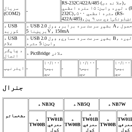
RS-232C/422A/485 (جلا نه دی)،
د لیږد واټن: ۱۵ متره اعظمي (RS-
سریال
-
۵۰۰ متره اعظمي (RS-
232C)،
(COM2)
نښلونکی: ډي سب ۹ پن
422A/485)،
د USB 2.0 بشپړ سرعت سره برابر، ډول A، د محصول
د USB
بریښنا 5V، 150mA
کوربه
د USB 2.0 بشپړ سرعت سره مساوي، ډول B، د لیږد
د USB
واټن: 5 متره
غلام
د چاپګر
د PictBridge ملاتړ
اتصال
۱۰/۱۰۰
۱۰/۱۰۰
۱۰/۱۰۰
بیس-
-
بیس-
-
بیس-
-
ایترنیټ
ټي
ټي
ټي
جنرال
د NB7W
د NB5Q
د NB3Q
د
د
د
مشخصاتو
TW01
د
TW01B
د
TW01B
د
عرفي
TW00B
معرفي
TW00B
معرفي
TW00B
کول
کول
کول