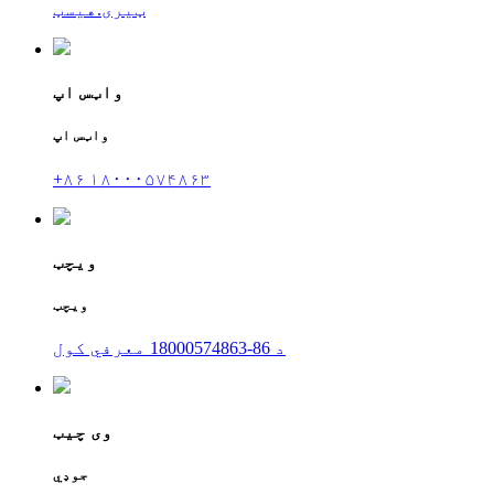
ټیری.هیسټ
واټس اپ
واټس اپ
+۸۶ ۱۸۰۰۰۵۷۴۸۶۳
ویچټ
ویچټ
د 86-18000574863 معرفي کول
وی چیټ
جوډي