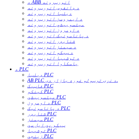
د ABB انورټرونه
د ډانفوس انورټرونه
دیلټا انورټرونه
د ایمروسن انورټرونه
میتسوبیشي انورټرونه
د اومرون انورټرونه
د پاناسونیک انورټرونه
شنایډر انورټرونه
د سیمنز انورټرونه
د ټیکو انورټرونه
د توشیبا انورټرونه
یاسکاوا انورټرونه
د PLC
ډیلټا PLC
AB PLC د نړۍ ترټولو غوره بازار دی.
فاټیک PLC
کینکو PLC
میتسوبیشي PLC
د اومرون PLC
د پاناسونیک PLC
شنایډر PLC
سیمنز PLC
ټیکو پي ایل سي
توشیبا PLC
زینجي PLC