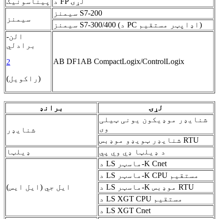
د FP لړۍ
پیناسونیک
سیمنز S7-200
سیمنز
سیمنز S7-300/400 (د PC اډاپټر مستقیم)
الن-
برادلي
AB DF1
AB CompactLogix/ControlLogix
2
(راکویل)
لړۍ
برانډ
شنایډر موډیکون یونی ټیلی
وی
شنایډر
شنایډر ټویډو موډبس RTU
د ډیلټا ډي وي پي
ډیلټا
د LS ماسټر-K Cnet
د LS ماسټر-K CPU مستقیم
د LS ماسټر-K موډبس RTU
ایل جي (ایل ایس)
د LS XGT CPU مستقیم
د LS XGT Cnet