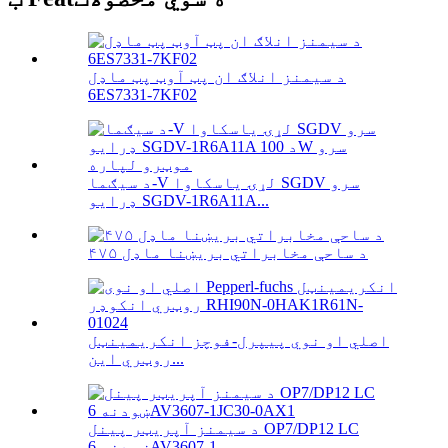
د سیمنز انلاګ ان پټ آوټ پټ ماډل
6ES7331-7KF02
د سیګما-V لړۍ یاسکاوا SGDV سرو
ډرایو SGDV-1R6A11A...
۴۷۵ د ساحې مخابراتي بریښنا ماډل
اصلي او نوي پیپرل-فوچز انکریمینټل
روټري این...
د سیمنز آپریټر پینل OP7/DP12 LC
ښودنه 6AV3607-1...