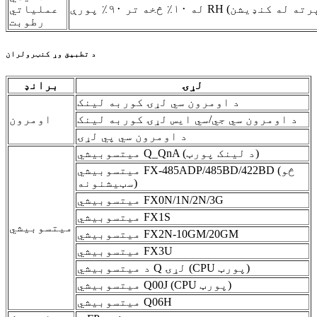
عملیاتي
رطوبت
د تطبیق وړ کنټرولران
لړۍ
برانډ
د اومرون سي لړۍ کوربه لینک
د اومرون سي جي/سي ايس لړۍ کوربه لینک
اومرون
د اومرون سي پي لړۍ
میتسوبیشي Q_QnA (د لینک پورټ)
میتسوبیشي FX-485ADP/485BD/422BD (څو
سټیشنونه)
میتسوبیشي FX0N/1N/2N/3G
میتسوبیشي FX1S
میتسوبیشي
میتسوبیشي FX2N-10GM/20GM
میتسوبیشي FX3U
د میتسوبیشي Q لړۍ (CPU پورټ)
میتسوبیشي Q00J (CPU پورټ)
میتسوبیشي Q06H