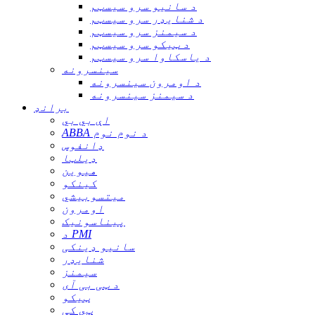
د سانیو سرو سیسټم
د شنایډر سرو سیسټم
د سیمنز سرو سیسټم
د ټیکو سرو سیسټم
د یاسکاوا سرو سیسټم
سینسرونه
د اومرون سینسرونه
د سیمنز سینسرونه
برانډ
اې بي بي
ABBA د نوم نوم
ډانفوس
ډیلټا
هیوین
کینکو
میتسوبیشي
اومرون
پیناسونیک
د PMI
سانیو ډینکی
شنایډر
سیمنز
د ټی بی آی
ټیکو
ټي کې