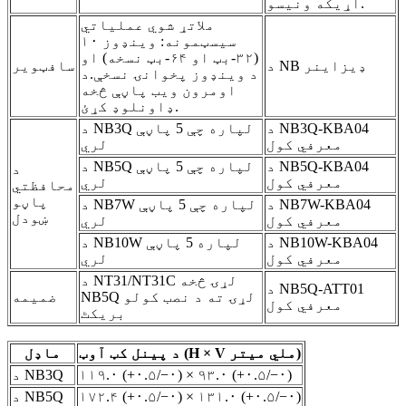
اړیکه ونیسو.
ملاتړ شوي عملیاتي
سیسټمونه: وینډوز ۱۰
(۳۲-بټ او ۶۴-بټ نسخه) او
د NB ډیزاینر
سافټویر
د وینډوز پخوانۍ نسخې.
د
اومرون ویب پاڼې څخه
ډاونلوډ کړئ.
د NB3Q-KBA04
د NB3Q لپاره چې 5 پاڼې
معرفي کول
لري
د NB5Q-KBA04
د NB5Q لپاره چې 5 پاڼې
د
معرفي کول
لري
محافظتي
پاڼو
د NB7W-KBA04
د NB7W لپاره چې 5 پاڼې
ښودل
معرفي کول
لري
د NB10W-KBA04
د NB10W لپاره 5 پاڼې
معرفي کول
لري
د NT31/NT31C لړۍ څخه
د NB5Q-ATT01
NB5Q لړۍ ته د نصب کولو
ضمیمه
معرفي کول
بریکٹ
د پینل کټ آوټ (H × V ملي میتر)
ماډل
۱۱۹.۰ (+۰.۵/−۰) × ۹۳.۰ (+۰.۵/−۰)
د NB3Q
۱۷۲.۴ (+۰.۵/−۰) × ۱۳۱.۰ (+۰.۵/−۰)
د NB5Q