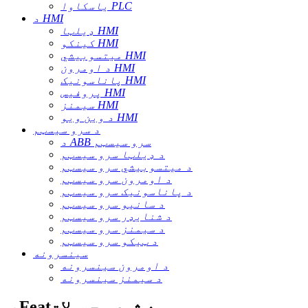
یاسکاوا PLC
د HMI
ډیلټا HMI
کینکو HMI
میتسوبیشي HMI
د اومرون HMI
پاناسونیک HMI
پروفیس HMI
سیمنز HMI
د وین ویو HMI
د سرو سیسټم
د ABB سرو سیسټم
د ډیلټا سرو سیسټم
د میتسوبیشي سرو سیسټم
د اومرون سرو سیسټم
د پاناسونیک سرو سیسټم
د سانیو سرو سیسټم
د شنایډر سرو سیسټم
د سیمنز سرو سیسټم
د ټیکو سرو سیسټم
سینسرونه
د اومرون سینسرونه
د سیمنز سینسرونه
ب Featه شوي محصولات