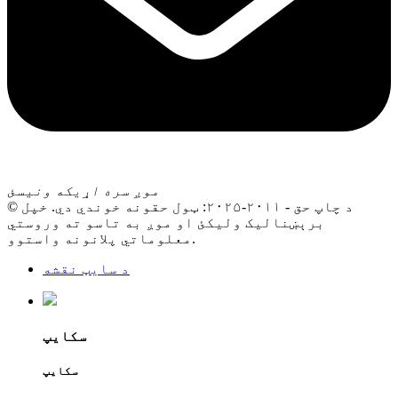
موږ سره اړیکه ونیسئ
© د چاپ حق - ۲۰۱۱-۲۰۲۵: ټول حقونه خوندي دي. خپل
برېښنالیک ولیکئ او موږ به تاسو ته وروستي
معلوماتي پلانونه واستوو.
د سایټ نقشه
سکایپ
سکایپ