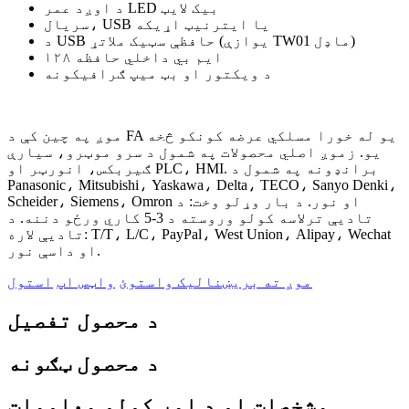
د اوږد عمر LED بیک لایټ
سریال، USB یا ایترنیټ اړیکه
د USB حافظې سټیک ملاتړ (یوازې TW01 ماډل)
۱۲۸ ایم بي داخلي حافظه
د ویکتور او بټ میپ ګرافیکونه
موږ په چین کې د FA یو له خورا مسلکي عرضه کونکو څخه
یو. زموږ اصلي محصولات په شمول د سرو موټرو، سیارې
ګیربکس، انورټر او PLC، HMI. برانډونه په شمول د
Panasonic، Mitsubishi، Yaskawa، Delta، TECO، Sanyo Denki،
Scheider، Siemens، Omron او نور. د بار وړلو وخت: د
تادیې ترلاسه کولو وروسته د 3-5 کاري ورځو دننه. د
تادیې لاره: T/T، L/C، PayPal، West Union، Alipay، Wechat
او داسې نور.
موږ ته بریښنالیک واستوئ
واټس اپ
استول
د محصول تفصیل
د محصول ټګونه
مشخصات او د امر کولو معلومات