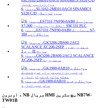
سیمنز 6SL3162-2ME01-0AC0 SINAMICS
S120 C/D ډوله اعلان ...
سیمنز 6ES7331-7NF00-0AB0 سیماټیک S7-
300 انلاګ انپ...
سیمنز 6GK5206-2BS00-2AC2 SCALANCE
XC206-2SFP مدیریت ...
د سیمنز 6GK1900-0AB10 سي-پلګ د ثبت
ترتیب لپاره ...
د اومرون NB سریال HMI ټچ سکرین NB7W-
TW01B