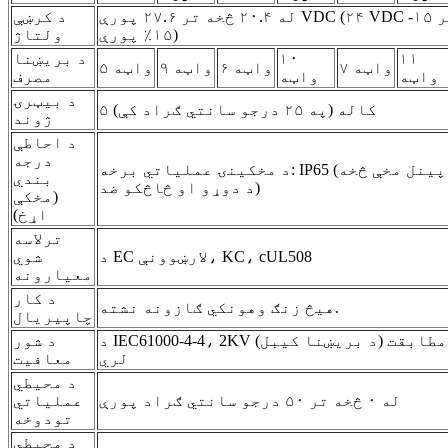
له ۲۰.۴ څخه تر ۲۷.۶ پورې VDC (۲۴ VDC -۱۵ څخه تر
د کرښې
۱۵٪ پورې)
ولتاژ
۱۱
۱۰
د بریښنا
۷ واټه
۶ واټه
۹ واټه
۵ واټه
واټه
واټه
مصرف
د بیټرۍ
۵ کاله (په ۲۵ درجو سانتي ګراد کې)
ژوند
د احاطې
درجه
د مخکینۍ عملیاتي برخه: IP65 (یوازې د پینل مخې څخه
بندي
د دوړو او څاڅکو ضد)
(مخکې
اړخ)
ترلاسه
د EC لارښوونې، KC، cUL508
شوي
معیارونه
د کار
هیڅ زنګ وهونکي ګازونه نشته.
چاپیریال
د IEC61000-4-4، 2KV (د بریښنا کیبل) سره مطابقت
د شور
لري
معافیت
د محیطي
له ۰ څخه تر ۵۰ درجو سانتي ګراد پورې
عملیاتي
تودوخه
د محیطي