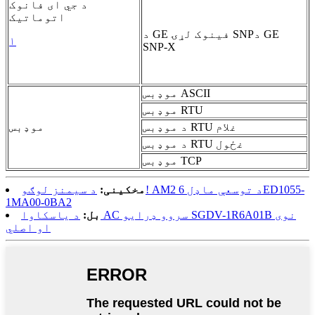
د جي ای فانوک
اتوماتیک
د GE
د GE فینوک لړۍ SNP
۱
SNP-X
موډبس ASCII
موډبس RTU
د موډبس RTU غلام
موډبس
د موډبس RTU غځول
موډبس TCP
مخکینی:
د سیمنز لوګو! AM2 د توسعې ماډل 6ED1055-
1MA00-0BA2
بل:
د یاسکاوا AC سروو ډرایو SGDV-1R6A01B نوی
او اصلي