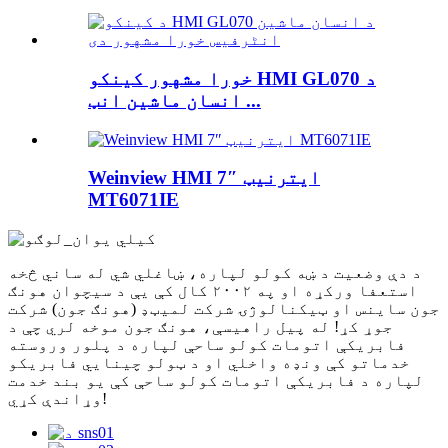
خورا مشهور کینکو HMI GL070 د
انسان ماشین انټ ...
Weinview HMI 7″ ایترنیټ
MT6071IE
د دې وضعیت د ښه کولو لپاره، ښاغلي شي له ساني څخه
استعفا ورکړه او په ۲۰۰۲ کال کې یې د سیچوان هونګ
جون ساینس او ​​ټیکنالوژۍ شرکت لمیټډ (هونګ جون) شرکت
جوړ کړ! له پیل راهیسې، هونګ جون موخه لري چې د
فابریکې اتومات کولو ساحې لپاره د پلور وروسته
خدماتو کې ونډه واخلي او د ټولو چینایي فابریکو
لپاره د فابریکې اتومات کولو ساحې کې یو بند خدمت
وړاندې کړي!