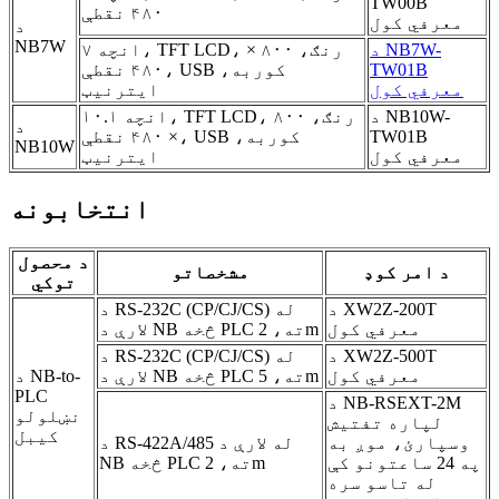
TW00B
۴۸۰ نقطې
معرفي کول
د
NB7W
د NB7W-
۷ انچه، TFT LCD، رنګ، ۸۰۰ ×
TW01B
۴۸۰ نقطې، USB کوربه،
معرفي کول
ایترنیټ
د NB10W-
۱۰.۱ انچه، TFT LCD، رنګ، ۸۰۰
د
TW01B
× ۴۸۰ نقطې، USB کوربه،
NB10W
معرفي کول
ایترنیټ
انتخابونه
د محصول
د امر کوډ
مشخصاتو
توکي
د XW2Z-200T
د RS-232C (CP/CJ/CS) له
معرفي کول
لارې د NB څخه PLC ته، 2m
د XW2Z-500T
د RS-232C (CP/CJ/CS) له
معرفي کول
لارې د NB څخه PLC ته، 5m
د NB-to-
PLC
د NB-RSEXT-2M
نښلولو
لپاره تفتیش
کیبل
وسپارئ، موږ به
د RS-422A/485 له لارې د
په 24 ساعتونو کې
NB څخه PLC ته، 2m
له تاسو سره