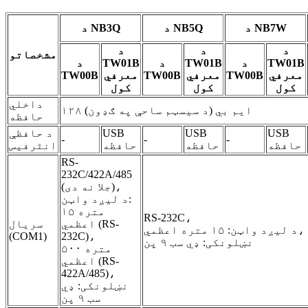
د NB7W
د NB5Q
د NB3Q
د
د
د
مشخصاتو
TW01B
د
TW01B
د
TW01B
د
معرفي
TW00B
معرفي
TW00B
معرفي
TW00B
کول
کول
کول
داخلي
۱۲۸ ایم بي (د سیسټم ساحې په ګډون)
حافظه
USB
USB
USB
د حافظې
-
-
-
حافظه
حافظه
حافظه
انٹرفیس
RS-
232C/422A/485
(جلا نه دی)،
د لیږد واټن:
۱۵ متره
RS-232C،
اعظمي (RS-
سریال
د لیږد واټن: ۱۵ متره اعظمي،
(COM1)
232C)،
نښلونکی: ډي سب ۹ پن
۵۰۰ متره
اعظمي (RS-
422A/485)،
نښلونکی: ډي
سب ۹ پن