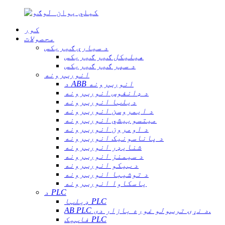
کور
محصولات
د سیارې ګیربکس
هیلیکل ګیر ګیربکس
د سپر ګیر ګیربکس
انورټرونه
د ABB انورټرونه
د ډانفوس انورټرونه
دیلټا انورټرونه
د ایمروسن انورټرونه
میتسوبیشي انورټرونه
د اومرون انورټرونه
د پاناسونیک انورټرونه
شنایډر انورټرونه
د سیمنز انورټرونه
د ټیکو انورټرونه
د توشیبا انورټرونه
یاسکاوا انورټرونه
د PLC
ډیلټا PLC
AB PLC د نړۍ ترټولو غوره بازار دی.
فاټیک PLC