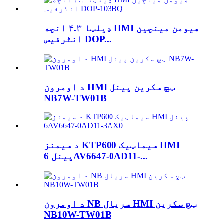
ډیلټا ۴.۳ انچه HMI هیومن مینچین
انٹرفیس DOP...
د اومرون HMI ټچ سکرین پینل
NB7W-TW01B
د سیمنز KTP600 سیماټیک HMI
پینل 6AV6647-0AD11-...
د اومرون NB سریال HMI ټچ سکرین
NB10W-TW01B