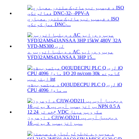
د فیسټو نیوماتیک سلنډر معیاري ISO
عمل کونکي DNC-...
د ډیلټا انورټر د AC موټرو ډرایو
VFD32AMS43ANSAA 3HP 15...
د میتسوبیشي Q03UDECPU PLC Q لړۍ iQ
CPU ماډل 4096 ...
د اومرون CJ1W-OD211 ډیجیټل آوټ پټ
یونټ 16 x ټرانزیسټر...