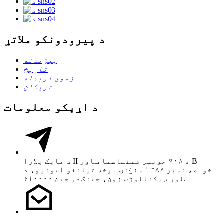
د پیرودونکو ملاتړ
پېژندنه
تاریخ
زموږ لوبډله
شریکان
د اړیکو معلومات
د مایک پلازا II د ۹۰۸ جونیر فینټاسیا ټاور B
خونه، نمبر ۱۳۸۸ منځنۍ برخه تیانفو ایونیو، د
لوړ ټیکنالوژۍ زون، چینګدو چین ۶۱۰۰۰۰.