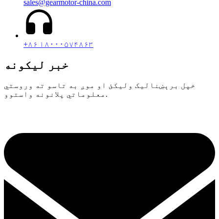
sales@gearmotor-china.com
+۸۶ ۱۸۰۰۰۵۷۴۸۶۳
خبر لیکونه
خپل برېښنالیک ولیکئ او موږ به تاسو ته وروستي
معلوماتي پلانونه واستوو.