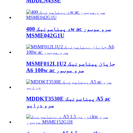
MDDLN45SE
د پیناسونیک 400w ac سرو موټور
MSME042G1U
MSMF012L1U2 جاپان پیناسونیک
A6 100w ac سرو موټور
MDDKT3530E پیناسونیک A5 ac
سرو ډرایو