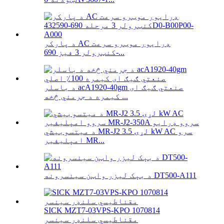
د پارکر AC ډرایور موټرو سرعت
کنټرولر 3 فیز 690-...
د باسلر acA1920-40gm صنعتي ګیګ ای
کیمره د جرمني څخه ...
د میتسوبیشي MR-J2 لړۍ 3.5 kW AC سرو
امپلیفیر MR...
د بېک لیزر واټن سینسرونه DT500-A111
SICK MZT7-03VPS-KPO 1070814
مقناطیسي سلنډر سینسر