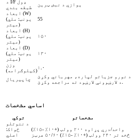
د I/F ډول
یوازې د نبض ټرین
طبقه بندي
ابعاد (W)
55
(یونټ: ملي
میتر)
ابعاد (H)
۱۵۰
(یونټ: ملي
میتر)
ابعاد (D)
۱۳۰
(یونټ: ملي
میتر)
وزن
۱.۰
(کیلوګرامه)
د نورو جزیاتو لپاره، مهرباني وکړئ
چاپیریال
د لارښوونې لارښود ته مراجعه وکړئ.
اساسي مشخصات
مشخصاتو
توکي
د ننوتلو
واحد/درې پړاوه ۲۰۰ وولټ (+۱۰٪ -۱۵٪)
ځواک:
څخه تر ۲۴۰ وولټ (+۱۰٪ -۱۵٪) ۵۰/۶۰ هرټز
اصلي