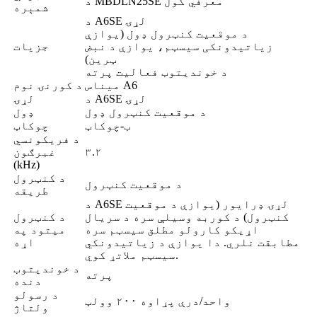
د MBDLN25SE معرفي کول
شمېره
د A6SE لړۍ
د موقعیت کنټرول ډول (یوازې
زیاتیدونکی سیسټم، یوازې د نبض
جزیات
ټرین)
د خوندیتوب فعالیت پرته
میناس A6
د کورنۍ نوم
د A6SE لړۍ
لړۍ
د موقعیت کنټرول ډول
ډول
ب-چوکاټ
چوکاټ
د فریکونسي
۳.۲
غبرګون
(kHz)
د کنټرول
د موقعیت کنټرول
طریقه
د A6SE لړۍ ډرایور (یوازې د موقعیت
کنټرول) د کوربه وسیلې سره د سریال
د کنټرول
اړیکو کارولو مطلق سیسټم سره
میتود په
مطابقت نلري. دا یوازې د زیاتیدونکي
اړه
سیسټم ملاتړ کوي.
د خوندیتوب
پرته
دنده
د رسولو
واحد/درې پړاوه ۲۰۰ وولټ
ولتاژ