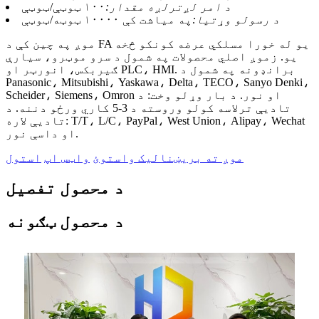
د امر لږترلږه مقدار:
۱۰۰ ټوټې/ټوټې
د رسولو وړتیا:
په میاشت کې ۱۰۰۰۰ ټوټه/ټوټې
موږ په چین کې د FA یو له خورا مسلکي عرضه کونکو څخه
یو. زموږ اصلي محصولات په شمول د سرو موټرو، سیارې
ګیربکس، انورټر او PLC، HMI. برانډونه په شمول د
Panasonic، Mitsubishi، Yaskawa، Delta، TECO، Sanyo Denki،
Scheider، Siemens، Omron او نور. د بار وړلو وخت: د
تادیې ترلاسه کولو وروسته د 3-5 کاري ورځو دننه. د
تادیې لاره: T/T، L/C، PayPal، West Union، Alipay، Wechat
او داسې نور.
موږ ته بریښنالیک واستوئ
واټس اپ
استول
د محصول تفصیل
د محصول ټګونه