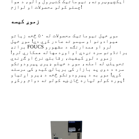
ایکچیوټرونه، نیوماتیک کنټرول والو، د هوا
چمتو کولو محصولات او لوازم!
زموږ کیسه
موږ خپل نیوماتیک محصولات له ۵۰ څخه زیاتو
هیوادونو او سیمو ته صادر کړي دي! موږ خپل
برانډ FOUCS لرو او همدارنګه د مشهورو
برانڈونو سره نږدې او اوږدمهاله همکاري لرو!
زموږ د لوړ کیفیت، رقابتي نرخ او ګړندي
تحویلۍ له امله، موږ د خپلو ډیری پیرودونکو
سره د دوی په بازار کې بریالي کیدو کې مرسته
کړې! موږ به د پیرودونکو څخه د ډیرو اړتیاو
پوره کولو لپاره ځان ښه کولو ته دوام ورکړو!