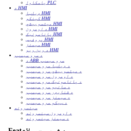
یاسکاوا PLC
د HMI
ډیلټا HMI
کینکو HMI
میتسوبیشي HMI
د اومرون HMI
پاناسونیک HMI
پروفیس HMI
سیمنز HMI
د وین ویو HMI
د سرو سیسټم
د ABB سرو سیسټم
د ډیلټا سرو سیسټم
د میتسوبیشي سرو سیسټم
د اومرون سرو سیسټم
د پاناسونیک سرو سیسټم
د سانیو سرو سیسټم
د شنایډر سرو سیسټم
د سیمنز سرو سیسټم
د ټیکو سرو سیسټم
سینسرونه
د اومرون سینسرونه
د سیمنز سینسرونه
ب Featه شوي محصولات