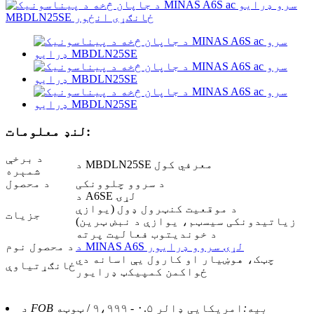
لنډ معلومات:
د برخې
د MBDLN25SE معرفي کول
شمېره
د سروو چلوونکی
د محصول
د A6SE لړۍ
د موقعیت کنټرول ډول (یوازې
جزیات
زیاتیدونکی سیسټم، یوازې د نبض ټرین)
د خوندیتوب فعالیت پرته
د MINAS A6S لړۍ سروو ډرایور
د محصول نوم
چټک، هوښیار او کارول یې اسانه دي
ځانګړتیاوې
ځواکمن کمپیکټ ډرایور
د FOB بیه:
امریکایی ډالر ۰.۵ - ۹،۹۹۹ / ټوټه