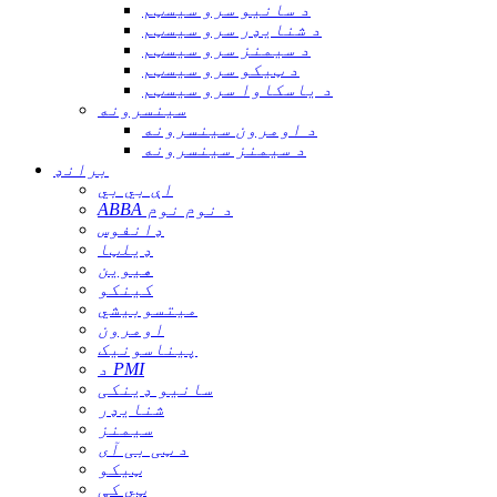
د سانیو سرو سیسټم
د شنایډر سرو سیسټم
د سیمنز سرو سیسټم
د ټیکو سرو سیسټم
د یاسکاوا سرو سیسټم
سینسرونه
د اومرون سینسرونه
د سیمنز سینسرونه
برانډ
اې بي بي
ABBA د نوم نوم
ډانفوس
ډیلټا
هیوین
کینکو
میتسوبیشي
اومرون
پیناسونیک
د PMI
سانیو ډینکی
شنایډر
سیمنز
د ټی بی آی
ټیکو
ټي کې