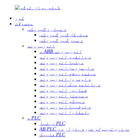
کور
محصولات
د سیارې ګیربکس
هیلیکل ګیر ګیربکس
د سپر ګیر ګیربکس
انورټرونه
د ABB انورټرونه
د ډانفوس انورټرونه
دیلټا انورټرونه
د ایمروسن انورټرونه
میتسوبیشي انورټرونه
د اومرون انورټرونه
د پاناسونیک انورټرونه
شنایډر انورټرونه
د سیمنز انورټرونه
د ټیکو انورټرونه
د توشیبا انورټرونه
یاسکاوا انورټرونه
د PLC
ډیلټا PLC
AB PLC د نړۍ ترټولو غوره بازار دی.
فاټیک PLC