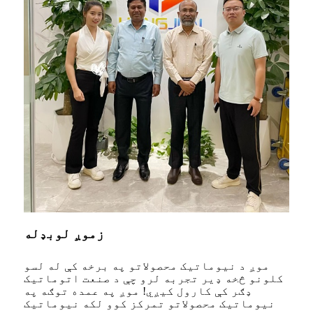
زموږ لوبډله
موږ د نیوماتیک محصولاتو په برخه کې له لسو
کلونو څخه ډیر تجربه لرو چې د صنعت اتوماتیک
ډګر کې کارول کیږي! موږ په عمده توګه په
نیوماتیک محصولاتو تمرکز کوو لکه نیوماتیک