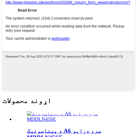
اړوند محصولات
د پیناسونیک A6 سرو ډرایو