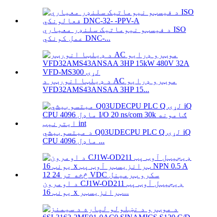
د فیسټو نیوماتیک سلنډر معیاري ISO
عمل کونکي DNC-...
د ډیلټا انورټر د AC موټرو ډرایو
VFD32AMS43ANSAA 3HP 15...
د میتسوبیشي Q03UDECPU PLC Q لړۍ iQ
CPU ماډل 4096 ...
د اومرون CJ1W-OD211 ډیجیټل آوټ پټ
یونټ 16 x ټرانزیسټر...