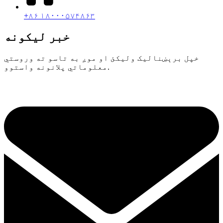
+۸۶ ۱۸۰۰۰۵۷۴۸۶۳
خبر لیکونه
خپل برېښنالیک ولیکئ او موږ به تاسو ته وروستي
معلوماتي پلانونه واستوو.