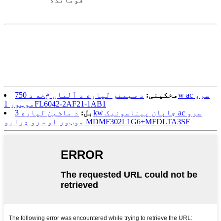
مخکینی:
د سیمنز لپاره د آلمان څخه د 750w ac سرو
موټور 1FL6042-2AF21-1AB1
بل:
د ماشین لپاره 3kw جاپان پیناسونیک ac سرو
موټور او سرو ډرایو MDMF302L1G6+MFDLTA3SF