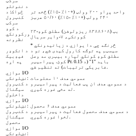
سرکټ
د ننوتلو
واحد پړاو ۲۰۰ وولټ (+۱۰٪ -۱۵٪) څخه تر
ځواک: د
۲۴۰ وولټ (+۱۰٪ -۱۵٪) ۵۰/۶۰ هرټز
کنټرول
سرکټ
د کوډ
۲۳-بټ (۸۳۸۸۶۰۸ ریزولوشن) مطلق کوډ
ورکوونکي
کوونکی، ۷-وایر سریال
نظرونه
* څرنګه چې دا یوازې د زیاتیدونکي
سیسټم په توګه کارول کیدی شي، نو د
د انکوډر
مطلق کوډ کونکي لپاره بیټرۍ مه وصل
فیډبیک
کوئ. پیرامیټر Pr. 0.15 باید "1" (د
په اړه
فابریکې ترتیبات) ته تنظیم شي.
موازي I/O
عمومي هدف ۱۰ معلومات
نښلونکی:
د عمومي هدف ان پټ فعالیت د پیرامیټرو
د کنټرول
له مخې غوره کیږي.
سیګنال
داخلول
موازي I/O
عمومي هدف ۶ محصول
نښلونکی:
د عمومي هدف محصول فعالیت د پیرامیټرو
د کنټرول
لخوا غوره کیږي.
سیګنال
محصول
موازي I/O
نښلونکی: