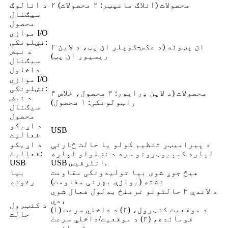
۲ محصولات (انلاګ مانیټر: ۲ محصولات)
د انالوګ
سیګنال
محصول
موازي I/O
نښلونکی:
۲ ان پټونه (د عکس-کوپلر ان پټ، د لاین
د نبض
ریسیور ان پټ)
سیګنال
داخلول
موازي I/O
نښلونکی:
۴ محصولات (د لاین ډرایور: ۳ محصول، خلاص
د نبض
راټولونکی: ۱ محصول)
سیګنال
محصول
د اړیکو
USB
فعالیت
د پیرامیټر تنظیم کولو یا حالت څارنې
د اړیکو
لپاره کمپیوټرونو سره د نښلولو لپاره
فعالیت:
USB انٹرفیس.
USB
هیڅ جوړ شوی بیا تولیدونکی مقاومت
بیا
نشته (یوازې بهرنی مقاومت)
رغونه
د لاندې ۳ حالتونو ترمنځ بدلول فعال شوي
دي،
د کنټرول
(۱) د موقعیت کنټرول، (۲) د داخلي سرعت
حالت
قومانده، (۳) د موقعیت/داخلي سرعت
قومانده