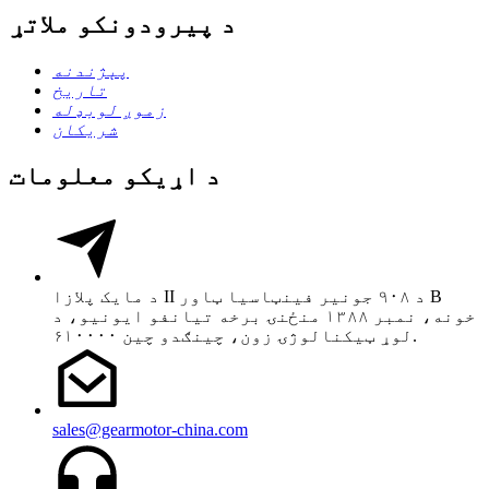
د پیرودونکو ملاتړ
پېژندنه
تاریخ
زموږ لوبډله
شریکان
د اړیکو معلومات
د مایک پلازا II د ۹۰۸ جونیر فینټاسیا ټاور B
خونه، نمبر ۱۳۸۸ منځنۍ برخه تیانفو ایونیو، د
لوړ ټیکنالوژۍ زون، چینګدو چین ۶۱۰۰۰۰.
sales@gearmotor-china.com