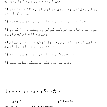
چې ترلاسه کول یې ستونزمن دي.
۴) ټولې پوښتنې به ارزښت ولري او په ۲۴ ساعتونو
کې به ځواب شي.
۵) چټک بار وړل، او د پلور وروسته ښه خدمت
۶) موږ به د تادیې ترلاسه کولو وروسته د ۱-۳ کاري
ورځو دننه توکي ولېږو.
۷) د لوړ کیفیت کنټرول، ټول توکي به د بار وړلو
دمخه یو په یو ازمول کیږي.
۸) د محصولاتو د ساتنې لپاره ښه بسته.
۹) تجربه لرونکی تخنیکي ملاتړ ټیم.
د ځانګړتیاوو تفصیل
مشخصاتو
توکي
د برخې