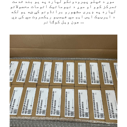
موږ د خپلو پیرودونکو لپاره په یو بند خدمت
تمرکز کوو او موږ د نیوماتیک اتومات محصولاتو
لپاره په ډیری مشهورو برانڈونو کې ښه یو لکه
د ایرټیک ایس ایم سي فیسټو ریکسروت سي کی ډي
هون ویل کوګانر ...