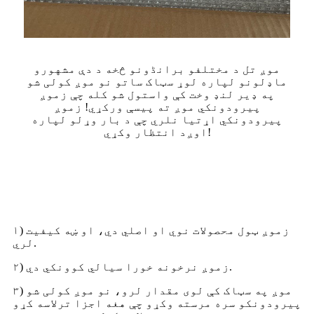
موږ تل د مختلفو برانڈونو څخه د دې مشهورو
ماډلونو لپاره لوړ سټاک ساتو نو موږ کولی شو
په ډیر لنډ وخت کې واستول شو کله چې زموږ
پیرودونکي موږ ته پیسې ورکړي! زموږ
پیرودونکي اړتیا نلري چې د بار وړلو لپاره
اوږد انتظار وکړي!
۱) زموږ ټول محصولات نوي او اصلي دي، او ښه کیفیت
لري.
۲) زموږ نرخونه خورا سیالي کوونکي دي.
۳) موږ په سټاک کې لوی مقدار لرو، نو موږ کولی شو
پیرودونکو سره مرسته وکړو چې هغه اجزا ترلاسه کړو