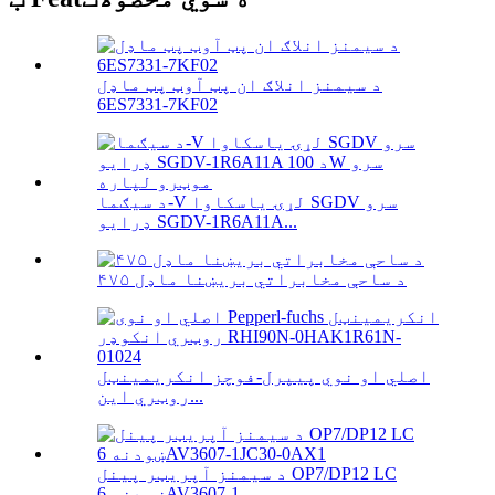
د سیمنز انلاګ ان پټ آوټ پټ ماډل
6ES7331-7KF02
د سیګما-V لړۍ یاسکاوا SGDV سرو
ډرایو SGDV-1R6A11A...
۴۷۵ د ساحې مخابراتي بریښنا ماډل
اصلي او نوي پیپرل-فوچز انکریمینټل
روټري این...
د سیمنز آپریټر پینل OP7/DP12 LC
ښودنه 6AV3607-1...