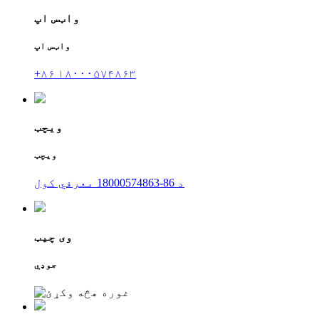
واټس اپ
واټس اپ
+۸۶ ۱۸۰۰۰۵۷۴۸۶۳
ویچټ
ویچټ
د 86-18000574863 معرفي کول
وی چیټ
جوډي