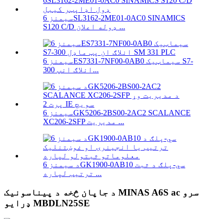
سیمنز 6SL3162-2ME01-0AC0 SINAMICS
S120 C/D ډوله اعلان ...
سیمنز 6ES7331-7NF00-0AB0 سیماټیک S7-
300 انلاګ انپ...
سیمنز 6GK5206-2BS00-2AC2 SCALANCE
XC206-2SFP مدیریت ...
د سیمنز 6GK1900-0AB10 سي-پلګ د ثبت
ترتیب لپاره ...
د جاپان څخه د پیناسونیک MINAS A6S ac سرو
ډرایو MBDLN25SE