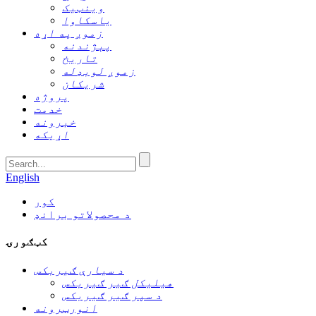
وینټیک
یاسکاوا
زموږ په اړه
پېژندنه
تاریخ
زموږ لوبډله
شریکان
پروژه
خدمت
خبرونه
اړیکه
English
کور
د محصولاتو برانډ
کټګورۍ
د سیارې ګیربکس
هیلیکل ګیر ګیربکس
د سپر ګیر ګیربکس
انورټرونه