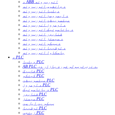
د ABB انورټرونه
د ډانفوس انورټرونه
دیلټا انورټرونه
د ایمروسن انورټرونه
میتسوبیشي انورټرونه
د اومرون انورټرونه
د پاناسونیک انورټرونه
شنایډر انورټرونه
د سیمنز انورټرونه
د ټیکو انورټرونه
د توشیبا انورټرونه
یاسکاوا انورټرونه
د PLC
ډیلټا PLC
AB PLC د نړۍ ترټولو غوره بازار دی.
فاټیک PLC
کینکو PLC
میتسوبیشي PLC
د اومرون PLC
د پاناسونیک PLC
شنایډر PLC
سیمنز PLC
ټیکو پي ایل سي
توشیبا PLC
زینجي PLC