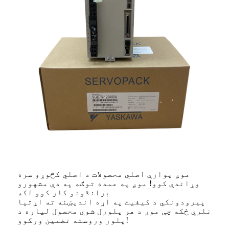
موږ یوازې اصلي محصولات د اصلي کڅوړو سره
وړاندې کوو! موږ په عمده توګه په دې مشهورو
برانڈونو کار کوو لکه
پیرودونکي د کیفیت په اړه اندیښنه ته اړتیا
نلري ځکه چې موږ د هر پلورل شوي محصول لپاره د
پلور وروسته تضمین ورکوو!