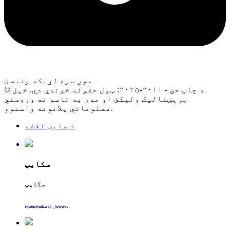
موږ سره اړیکه ونیسئ
© د چاپ حق - ۲۰۱۱-۲۰۲۵: ټول حقونه خوندي دي. خپل
برېښنالیک ولیکئ او موږ به تاسو ته وروستي
معلوماتي پلانونه واستوو.
د سایټ نقشه
سکایپ
سکایپ
ټیری.هیسټ