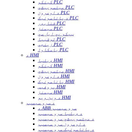
کینکو PLC
میتسوبیشي PLC
د اومرون PLC
د پاناسونیک PLC
شنایډر PLC
سیمنز PLC
ټیکو پي ایل سي
توشیبا PLC
زینجي PLC
یاسکاوا PLC
د HMI
ډیلټا HMI
کینکو HMI
میتسوبیشي HMI
د اومرون HMI
پاناسونیک HMI
پروفیس HMI
سیمنز HMI
د وین ویو HMI
د سرو سیسټم
د ABB سرو سیسټم
د ډیلټا سرو سیسټم
د میتسوبیشي سرو سیسټم
د اومرون سرو سیسټم
د پاناسونیک سرو سیسټم