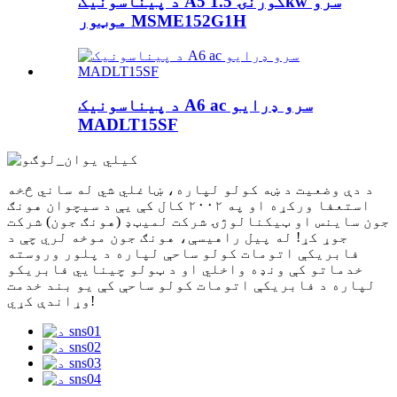
د پیناسونیک A5 کورنۍ 1.5kw سرو
موټور MSME152G1H
د پیناسونیک A6 ac سرو ډرایو
MADLT15SF
د دې وضعیت د ښه کولو لپاره، ښاغلي شي له ساني څخه
استعفا ورکړه او په ۲۰۰۲ کال کې یې د سیچوان هونګ
جون ساینس او ​​ټیکنالوژۍ شرکت لمیټډ (هونګ جون) شرکت
جوړ کړ! له پیل راهیسې، هونګ جون موخه لري چې د
فابریکې اتومات کولو ساحې لپاره د پلور وروسته
خدماتو کې ونډه واخلي او د ټولو چینایي فابریکو
لپاره د فابریکې اتومات کولو ساحې کې یو بند خدمت
وړاندې کړي!