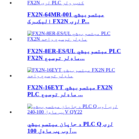
FX2N-64MR-001 میتسوبیشي
الیکټرک FX2N لړۍ P...
FX2N-8ER-ES/UL میتسوبیشي PLC
FX2N ماډلر توسیع...
FX2N-16EYT میتسوبیشي FX2N
PLC ماډلر توسیع ...
د جاپان میتسوبیشي PLC Q لړۍ
آوټ پټ ماډل 100...