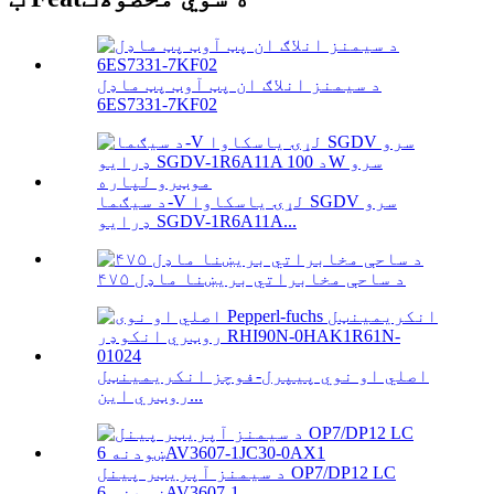
د سیمنز انلاګ ان پټ آوټ پټ ماډل
6ES7331-7KF02
د سیګما-V لړۍ یاسکاوا SGDV سرو
ډرایو SGDV-1R6A11A...
۴۷۵ د ساحې مخابراتي بریښنا ماډل
اصلي او نوي پیپرل-فوچز انکریمینټل
روټري این...
د سیمنز آپریټر پینل OP7/DP12 LC
ښودنه 6AV3607-1...