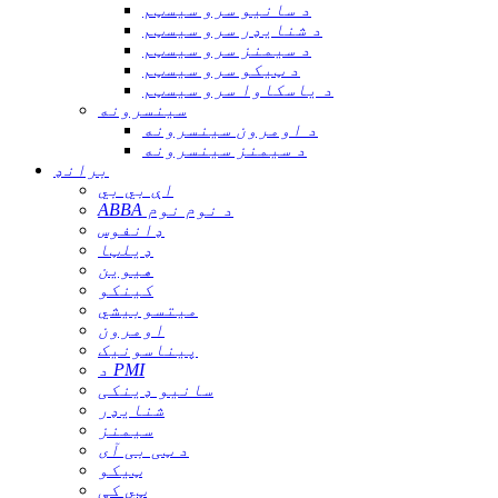
د سانیو سرو سیسټم
د شنایډر سرو سیسټم
د سیمنز سرو سیسټم
د ټیکو سرو سیسټم
د یاسکاوا سرو سیسټم
سینسرونه
د اومرون سینسرونه
د سیمنز سینسرونه
برانډ
اې بي بي
ABBA د نوم نوم
ډانفوس
ډیلټا
هیوین
کینکو
میتسوبیشي
اومرون
پیناسونیک
د PMI
سانیو ډینکی
شنایډر
سیمنز
د ټی بی آی
ټیکو
ټي کې