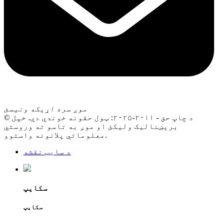
موږ سره اړیکه ونیسئ
© د چاپ حق - ۲۰۱۱-۲۰۲۵: ټول حقونه خوندي دي. خپل
برېښنالیک ولیکئ او موږ به تاسو ته وروستي
معلوماتي پلانونه واستوو.
د سایټ نقشه
سکایپ
سکایپ