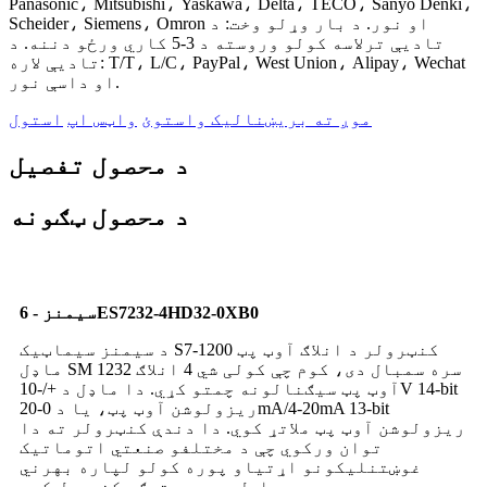
Panasonic، Mitsubishi، Yaskawa، Delta، TECO، Sanyo Denki،
Scheider، Siemens، Omron او نور. د بار وړلو وخت: د
تادیې ترلاسه کولو وروسته د 3-5 کاري ورځو دننه. د
تادیې لاره: T/T، L/C، PayPal، West Union، Alipay، Wechat
او داسې نور.
موږ ته بریښنالیک واستوئ
واټس اپ
استول
د محصول تفصیل
د محصول ټګونه
سیمنز - 6ES7232-4HD32-0XB0
د سیمنز سیماټیک S7-1200 کنټرولر د انلاګ آوټ پټ
ماډل SM 1232 سره سمبال دی، کوم چې کولی شي 4 انلاګ
آوټ پټ سیګنالونه چمتو کړي. دا ماډل د +/-10V 14-bit
ریزولوشن آوټ پټ، یا د 0-20mA/4-20mA 13-bit
ریزولوشن آوټ پټ ملاتړ کوي. دا دندې کنټرولر ته دا
توان ورکوي چې د مختلفو صنعتي اتوماتیک
غوښتنلیکونو اړتیاو پوره کولو لپاره بهرني
وسایل په سمه توګه کنټرول کړي.