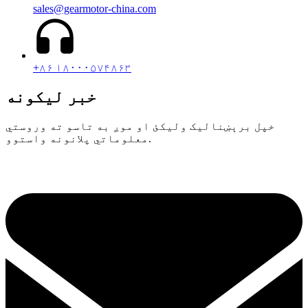
sales@gearmotor-china.com
+۸۶ ۱۸۰۰۰۵۷۴۸۶۳
خبر لیکونه
خپل برېښنالیک ولیکئ او موږ به تاسو ته وروستي
معلوماتي پلانونه واستوو.