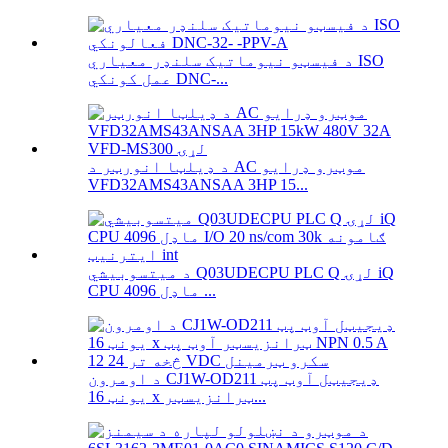
د فیسټو نیوماتیک سلنډر معیاري ISO
عمل کونکي DNC-...
د ډیلټا انورټر د AC موټرو ډرایو
VFD32AMS43ANSAA 3HP 15...
د میتسوبیشي Q03UDECPU PLC Q لړۍ iQ
CPU ماډل 4096 ...
د اومرون CJ1W-OD211 ډیجیټل آوټ پټ
یونټ 16 x ټرانزیسټر...