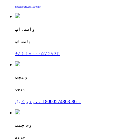
ټیری.هیسټ
واټس اپ
واټس اپ
+۸۶ ۱۸۰۰۰۵۷۴۸۶۳
ویچټ
ویچټ
د 86-18000574863 معرفي کول
وی چیټ
جوډي