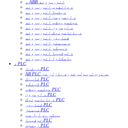
د ABB انورټرونه
د ډانفوس انورټرونه
دیلټا انورټرونه
د ایمروسن انورټرونه
میتسوبیشي انورټرونه
د اومرون انورټرونه
د پاناسونیک انورټرونه
شنایډر انورټرونه
د سیمنز انورټرونه
د ټیکو انورټرونه
د توشیبا انورټرونه
یاسکاوا انورټرونه
د PLC
ډیلټا PLC
AB PLC د نړۍ ترټولو غوره بازار دی.
فاټیک PLC
کینکو PLC
میتسوبیشي PLC
د اومرون PLC
د پاناسونیک PLC
شنایډر PLC
سیمنز PLC
ټیکو پي ایل سي
توشیبا PLC
زینجي PLC