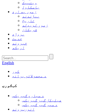
وینټیک
یاسکاوا
زموږ په اړه
پېژندنه
تاریخ
زموږ لوبډله
شریکان
پروژه
خدمت
خبرونه
اړیکه
English
کور
د محصولاتو برانډ
کټګورۍ
د سیارې ګیربکس
هیلیکل ګیر ګیربکس
د سپر ګیر ګیربکس
انورټرونه