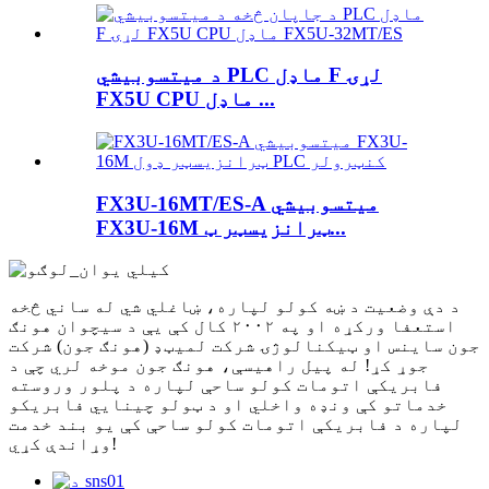
د میتسوبیشي PLC ماډل F لړۍ
FX5U CPU ماډل ...
FX3U-16MT/ES-A میتسوبیشي
FX3U-16M ټرانزیسټر ټ...
د دې وضعیت د ښه کولو لپاره، ښاغلي شي له ساني څخه
استعفا ورکړه او په ۲۰۰۲ کال کې یې د سیچوان هونګ
جون ساینس او ​​ټیکنالوژۍ شرکت لمیټډ (هونګ جون) شرکت
جوړ کړ! له پیل راهیسې، هونګ جون موخه لري چې د
فابریکې اتومات کولو ساحې لپاره د پلور وروسته
خدماتو کې ونډه واخلي او د ټولو چینایي فابریکو
لپاره د فابریکې اتومات کولو ساحې کې یو بند خدمت
وړاندې کړي!