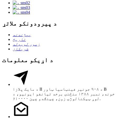
د پیرودونکو ملاتړ
پېژندنه
تاریخ
زموږ لوبډله
شریکان
د اړیکو معلومات
د مایک پلازا II د ۹۰۸ جونیر فینټاسیا ټاور B
خونه، نمبر ۱۳۸۸ منځنۍ برخه تیانفو ایونیو، د
لوړ ټیکنالوژۍ زون، چینګدو چین ۶۱۰۰۰۰.