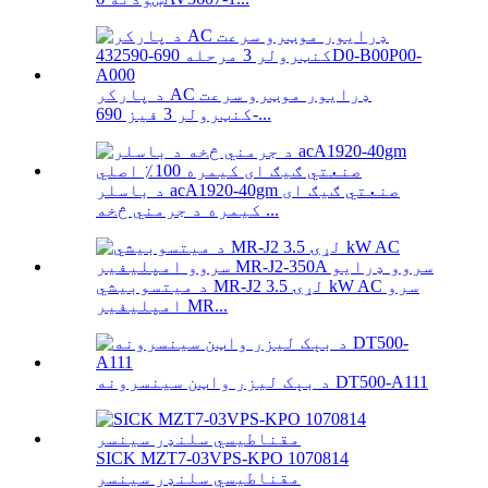
د پارکر AC ډرایور موټرو سرعت
کنټرولر 3 فیز 690-...
د باسلر acA1920-40gm صنعتي ګیګ ای
کیمره د جرمني څخه ...
د میتسوبیشي MR-J2 لړۍ 3.5 kW AC سرو
امپلیفیر MR...
د بېک لیزر واټن سینسرونه DT500-A111
SICK MZT7-03VPS-KPO 1070814
مقناطیسي سلنډر سینسر