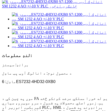
لنډ معلومات:
برانډ: سیمنز
د محصول نوم: د انالوګ آوټ پټ ماډل
ماډل: 6ES7232-4HD32-0XB0
موږ په چین کې د FA یو له خورا مسلکي عرضه کونکو څخه
یو. زموږ اصلي محصولات په شمول د سرو موټرو، سیارې
ګیربکس، انورټر او PLC، HMI. برانډونه په شمول د