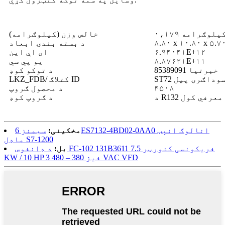
۰،۱۷ کیلوګرامه
خالص وزن (کیلوګرامه)
۸.۸۰ x ۱۰.۸۰ x ۵.۷
د بسته بندۍ ابعاد
۶.۹۴۰۴۱E+۱۲
ای اې این
۸.۸۷۶۲۱E+۱۱
یو پي سي
85389091 خبرتیا
د توکو کوډ
S د سوداګرۍ پیل
LKZ_FDB/ کتلاګ ID
۴۵۰۸
د محصول ګروپ
د R132 معرفي کول
د ګروپ کوډ
مخکینی:
سیمنز 6ES7132-4BD02-0AA0 انالوګ انپټ
ماډل S7-1200
بل:
د ډانفوس FC-102 131B3611 فریکونسی کنورټر 7.5
KW / 10 HP 3 فیز 380 – 480 VAC VFD