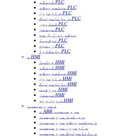
کینکو PLC
میتسوبیشي PLC
د اومرون PLC
د پاناسونیک PLC
شنایډر PLC
سیمنز PLC
ټیکو پي ایل سي
توشیبا PLC
زینجي PLC
یاسکاوا PLC
د HMI
ډیلټا HMI
کینکو HMI
میتسوبیشي HMI
د اومرون HMI
پاناسونیک HMI
پروفیس HMI
سیمنز HMI
د وین ویو HMI
د سرو سیسټم
د ABB سرو سیسټم
د ډیلټا سرو سیسټم
د میتسوبیشي سرو سیسټم
د اومرون سرو سیسټم
د پاناسونیک سرو سیسټم