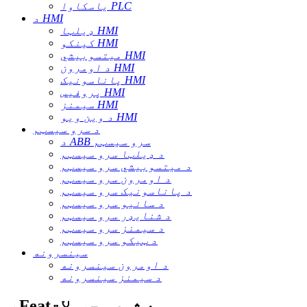
یاسکاوا PLC
د HMI
ډیلټا HMI
کینکو HMI
میتسوبیشي HMI
د اومرون HMI
پاناسونیک HMI
پروفیس HMI
سیمنز HMI
د وین ویو HMI
د سرو سیسټم
د ABB سرو سیسټم
د ډیلټا سرو سیسټم
د میتسوبیشي سرو سیسټم
د اومرون سرو سیسټم
د پاناسونیک سرو سیسټم
د سانیو سرو سیسټم
د شنایډر سرو سیسټم
د سیمنز سرو سیسټم
د ټیکو سرو سیسټم
سینسرونه
د اومرون سینسرونه
د سیمنز سینسرونه
ب Featه شوي محصولات