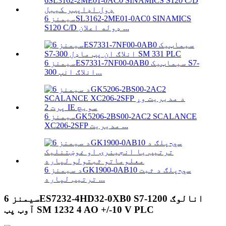
سیمنز 6SL3162-2ME01-0AC0 SINAMICS
S120 C/D ډوله اعلان ...
سیمنز 6ES7331-7NF00-0AB0 سیماټیک S7-
300 انلاګ انپ...
سیمنز 6GK5206-2BS00-2AC2 SCALANCE
XC206-2SFP مدیریت ...
د سیمنز 6GK1900-0AB10 سي-پلګ د ثبت
ترتیب لپاره ...
سیمنز 6ES7232-4HD32-0XB0 S7-1200 انالوګ
آوټ پټ SM 1232 4 AO +/-10 V PLC