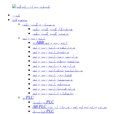
کور
محصولات
د سیارې ګیربکس
هیلیکل ګیر ګیربکس
د سپر ګیر ګیربکس
انورټرونه
د ABB انورټرونه
د ډانفوس انورټرونه
دیلټا انورټرونه
د ایمروسن انورټرونه
میتسوبیشي انورټرونه
د اومرون انورټرونه
د پاناسونیک انورټرونه
شنایډر انورټرونه
د سیمنز انورټرونه
د ټیکو انورټرونه
د توشیبا انورټرونه
یاسکاوا انورټرونه
د PLC
ډیلټا PLC
AB PLC د نړۍ ترټولو غوره بازار دی.
فاټیک PLC