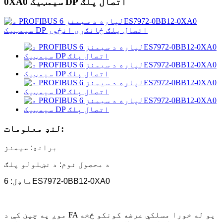
0XA0 سیمټیک DP اتصال پلګ
لنډ معلومات:
برانډ: سیمنز
د محصول نوم: د نښلولو پلګ
ماډل: 6ES7972-0BB12-0XA0
موږ په چین کې د FA یو له خورا مسلکي عرضه کونکو څخه