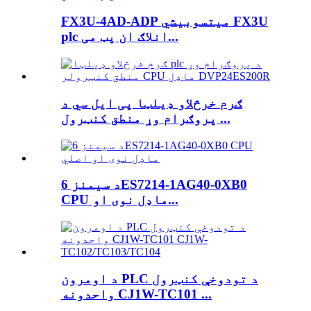
FX3U-4AD-ADP میتسوبیشي FX3U
plc انلاګ ان پټ می...
ګرم خرڅلاو ډیلټا پی ایل سي د
پروګرام وړ منطق کنټرول ...
د سیمنز 6ES7214-1AG40-0XB0
CPU ماډل نوی او...
د اومرون PLC د تودوخې کنټرول
واحدونه CJ1W-TC101 ...