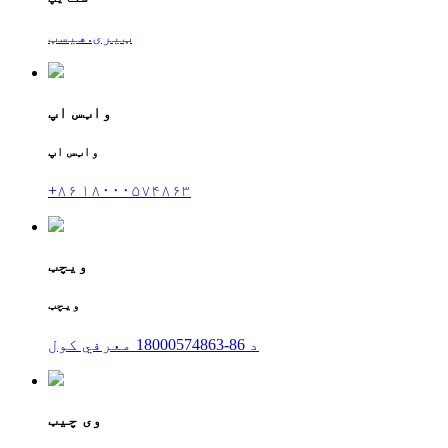
ټیری.هیسټ
واټس اپ
واټس اپ
+۸۶ ۱۸۰۰۰۵۷۴۸۶۳
ویچټ
ویچټ
د 86-18000574863 معرفي کول
وی چیټ