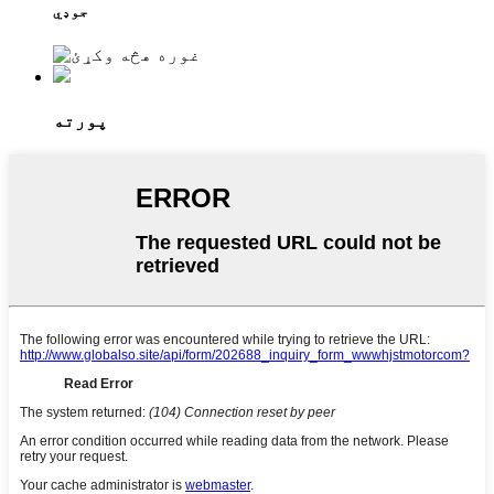
جوډي
پورته