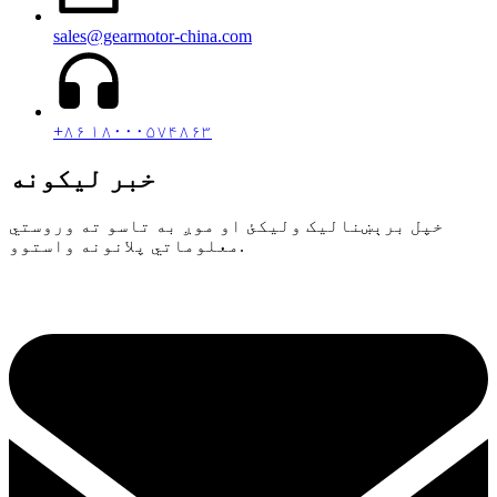
sales@gearmotor-china.com
+۸۶ ۱۸۰۰۰۵۷۴۸۶۳
خبر لیکونه
خپل برېښنالیک ولیکئ او موږ به تاسو ته وروستي
معلوماتي پلانونه واستوو.