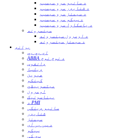
د سانیو سرو سیسټم
د شنایډر سرو سیسټم
د سیمنز سرو سیسټم
د ټیکو سرو سیسټم
د یاسکاوا سرو سیسټم
سینسرونه
د اومرون سینسرونه
د سیمنز سینسرونه
برانډ
اې بي بي
ABBA د نوم نوم
ډانفوس
ډیلټا
هیوین
کینکو
میتسوبیشي
اومرون
پیناسونیک
د PMI
سانیو ډینکی
شنایډر
سیمنز
د ټی بی آی
ټیکو
ټي کې