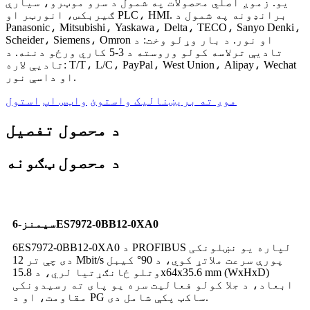
یو. زموږ اصلي محصولات په شمول د سرو موټرو، سیارې
ګیربکس، انورټر او PLC، HMI. برانډونه په شمول د
Panasonic، Mitsubishi، Yaskawa، Delta، TECO، Sanyo Denki،
Scheider، Siemens، Omron او نور. د بار وړلو وخت: د
تادیې ترلاسه کولو وروسته د 3-5 کاري ورځو دننه. د
تادیې لاره: T/T، L/C، PayPal، West Union، Alipay، Wechat
او داسې نور.
موږ ته بریښنالیک واستوئ
واټس اپ
استول
د محصول تفصیل
د محصول ټګونه
سیمنز-6ES7972-0BB12-0XA0
6ES7972-0BB12-0XA0 د PROFIBUS لپاره یو نښلونکی
دی چې تر 12 Mbit/s پورې سرعت ملاتړ کوي، د 90° کیبل
وتلو ځانګړتیا لري، د 15.8x64x35.6 mm (WxHxD)
ابعاد، د جلا کولو فعالیت سره یو پای ته رسیدونکی
مقاومت، او د PG ساکټ پکې شامل دی.