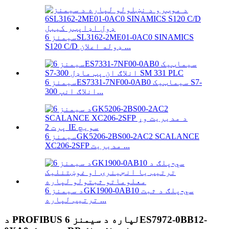
سیمنز 6SL3162-2ME01-0AC0 SINAMICS
S120 C/D ډوله اعلان ...
سیمنز 6ES7331-7NF00-0AB0 سیماټیک S7-
300 انلاګ انپ...
سیمنز 6GK5206-2BS00-2AC2 SCALANCE
XC206-2SFP مدیریت ...
د سیمنز 6GK1900-0AB10 سي-پلګ د ثبت
ترتیب لپاره ...
د PROFIBUS لپاره د سیمنز 6ES7972-0BB12-