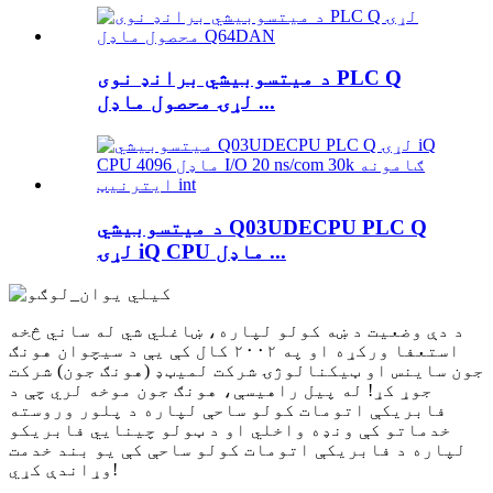
د میتسوبیشي برانډ نوی PLC Q
لړۍ محصول ماډل ...
د میتسوبیشي Q03UDECPU PLC Q
لړۍ iQ CPU ماډل ...
د دې وضعیت د ښه کولو لپاره، ښاغلي شي له ساني څخه
استعفا ورکړه او په ۲۰۰۲ کال کې یې د سیچوان هونګ
جون ساینس او ​​ټیکنالوژۍ شرکت لمیټډ (هونګ جون) شرکت
جوړ کړ! له پیل راهیسې، هونګ جون موخه لري چې د
فابریکې اتومات کولو ساحې لپاره د پلور وروسته
خدماتو کې ونډه واخلي او د ټولو چینایي فابریکو
لپاره د فابریکې اتومات کولو ساحې کې یو بند خدمت
وړاندې کړي!