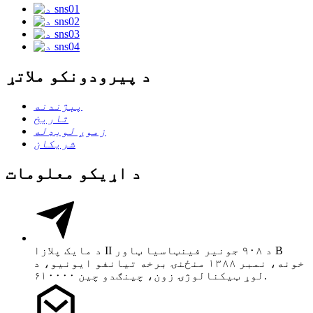
د پیرودونکو ملاتړ
پېژندنه
تاریخ
زموږ لوبډله
شریکان
د اړیکو معلومات
د مایک پلازا II د ۹۰۸ جونیر فینټاسیا ټاور B
خونه، نمبر ۱۳۸۸ منځنۍ برخه تیانفو ایونیو، د
لوړ ټیکنالوژۍ زون، چینګدو چین ۶۱۰۰۰۰.