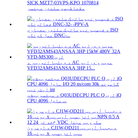
SICK MZT7-03VPS-KPO 1070814
مقناطیسي سلنډر سینسر
د فیسټو نیوماتیک سلنډر معیاري ISO
عمل کونکي DNC-...
د ډیلټا انورټر د AC موټرو ډرایو
VFD32AMS43ANSAA 3HP 15...
د میتسوبیشي Q03UDECPU PLC Q لړۍ iQ
CPU ماډل 4096 ...
د اومرون CJ1W-OD211 ډیجیټل آوټ پټ
یونټ 16 x ټرانزیسټر...