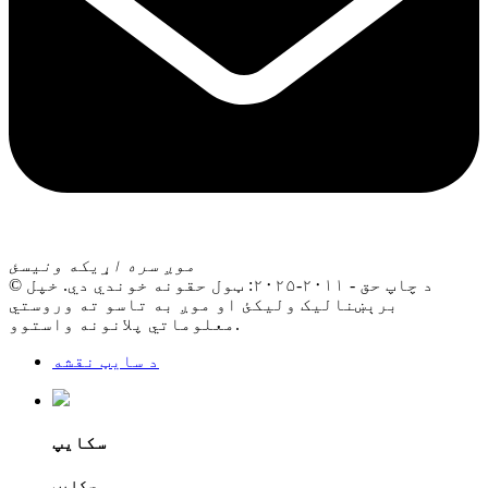
موږ سره اړیکه ونیسئ
© د چاپ حق - ۲۰۱۱-۲۰۲۵: ټول حقونه خوندي دي. خپل
برېښنالیک ولیکئ او موږ به تاسو ته وروستي
معلوماتي پلانونه واستوو.
د سایټ نقشه
سکایپ
سکایپ