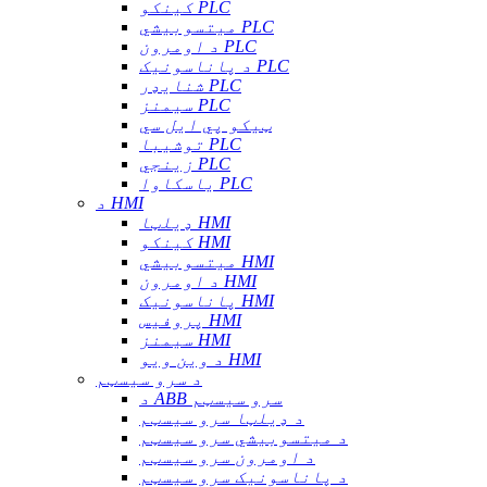
کینکو PLC
میتسوبیشي PLC
د اومرون PLC
د پاناسونیک PLC
شنایډر PLC
سیمنز PLC
ټیکو پي ایل سي
توشیبا PLC
زینجي PLC
یاسکاوا PLC
د HMI
ډیلټا HMI
کینکو HMI
میتسوبیشي HMI
د اومرون HMI
پاناسونیک HMI
پروفیس HMI
سیمنز HMI
د وین ویو HMI
د سرو سیسټم
د ABB سرو سیسټم
د ډیلټا سرو سیسټم
د میتسوبیشي سرو سیسټم
د اومرون سرو سیسټم
د پاناسونیک سرو سیسټم