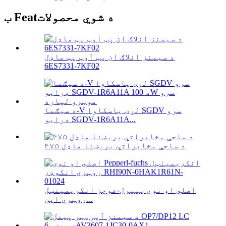
ب Featه شوي محصولات
د سیمنز انلاګ ان پټ آوټ پټ ماډل
6ES7331-7KF02
د سیګما-V لړۍ یاسکاوا SGDV سرو
ډرایو SGDV-1R6A11A...
۴۷۵ د ساحې مخابراتي بریښنا ماډل
اصلي او نوي پیپرل-فوچز انکریمینټل
روټري این...