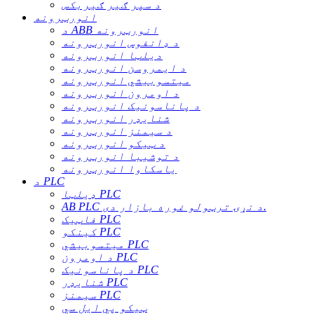
د سپر ګیر ګیربکس
انورټرونه
د ABB انورټرونه
د ډانفوس انورټرونه
دیلټا انورټرونه
د ایمروسن انورټرونه
میتسوبیشي انورټرونه
د اومرون انورټرونه
د پاناسونیک انورټرونه
شنایډر انورټرونه
د سیمنز انورټرونه
د ټیکو انورټرونه
د توشیبا انورټرونه
یاسکاوا انورټرونه
د PLC
ډیلټا PLC
AB PLC د نړۍ ترټولو غوره بازار دی.
فاټیک PLC
کینکو PLC
میتسوبیشي PLC
د اومرون PLC
د پاناسونیک PLC
شنایډر PLC
سیمنز PLC
ټیکو پي ایل سي