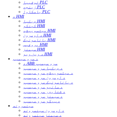
توشیبا PLC
زینجي PLC
یاسکاوا PLC
د HMI
ډیلټا HMI
کینکو HMI
میتسوبیشي HMI
د اومرون HMI
پاناسونیک HMI
پروفیس HMI
سیمنز HMI
د وین ویو HMI
د سرو سیسټم
د ABB سرو سیسټم
د ډیلټا سرو سیسټم
د میتسوبیشي سرو سیسټم
د اومرون سرو سیسټم
د پاناسونیک سرو سیسټم
د سانیو سرو سیسټم
د شنایډر سرو سیسټم
د سیمنز سرو سیسټم
د ټیکو سرو سیسټم
سینسرونه
د اومرون سینسرونه
د سیمنز سینسرونه