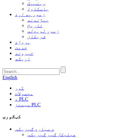
وینټیک
یاسکاوا
زموږ په اړه
پېژندنه
تاریخ
زموږ لوبډله
شریکان
پروژه
خدمت
خبرونه
اړیکه
English
کور
محصولات
د PLC
سیمنز PLC
کټګورۍ
د سیارې ګیربکس
هیلیکل ګیر ګیربکس