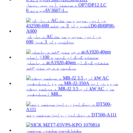
د سیمنز آپریټر پینل OP7/DP12 LC
ښودنه 6AV3607-1...
د پارکر AC ډرایور موټرو سرعت
کنټرولر 3 فیز 690-...
د باسلر acA1920-40gm صنعتي ګیګ ای
کیمره د جرمني څخه ...
د میتسوبیشي MR-J2 لړۍ 3.5 kW AC سرو
امپلیفیر MR...
د بېک لیزر واټن سینسرونه DT500-A111