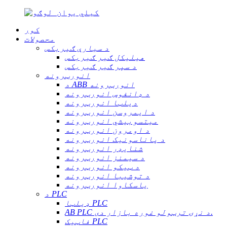
کور
محصولات
د سیارې ګیربکس
هیلیکل ګیر ګیربکس
د سپر ګیر ګیربکس
انورټرونه
د ABB انورټرونه
د ډانفوس انورټرونه
دیلټا انورټرونه
د ایمروسن انورټرونه
میتسوبیشي انورټرونه
د اومرون انورټرونه
د پاناسونیک انورټرونه
شنایډر انورټرونه
د سیمنز انورټرونه
د ټیکو انورټرونه
د توشیبا انورټرونه
یاسکاوا انورټرونه
د PLC
ډیلټا PLC
AB PLC د نړۍ ترټولو غوره بازار دی.
فاټیک PLC