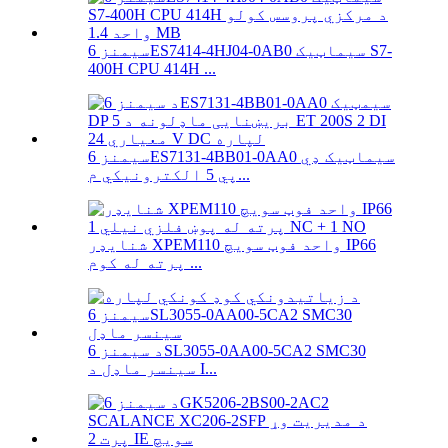
سیمنز 6ES7414-4HJ04-0AB0 سیماټیک S7-
400H CPU 414H ...
سیمنز 6ES7131-4BB01-0AA0 سیماټیک ډي
پي 5 الکترونیکي م...
شنایډر XPEM110 واحد فوټ سویچ IP66
پرته له کوم ...
د سیمنز 6SL3055-0AA00-5CA2 SMC30
سینسر ماډل د I...