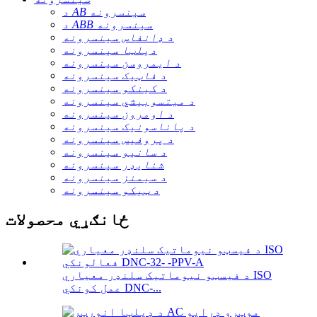
د AB سینسرونه
د ABB سینسرونه
د ډانفاس سینسرونه
دیلټا سینسرونه
د ایمروسن سینسرونه
د فاټیک سینسرونه
د کینکو سینسرونه
د میتسوبیشي سینسرونه
د اومرون سینسرونه
د پاناسونیک سینسرونه
د پروفیس سینسرونه
د سانیو سینسرونه
شنایډر سینسرونه
د سیمنز سینسرونه
د ټیکو سینسرونه
ځانګړي محصولات
د فیسټو نیوماتیک سلنډر معیاري ISO
عمل کونکي DNC-...