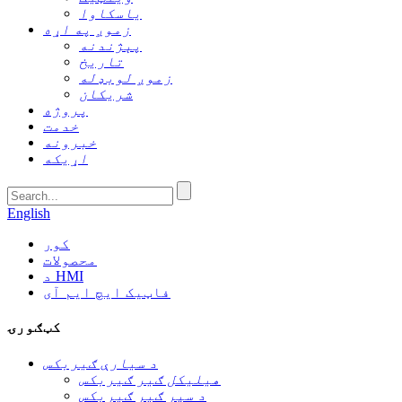
یاسکاوا
زموږ په اړه
پېژندنه
تاریخ
زموږ لوبډله
شریکان
پروژه
خدمت
خبرونه
اړیکه
English
کور
محصولات
د HMI
فاټیک ایچ ایم آی
کټګورۍ
د سیارې ګیربکس
هیلیکل ګیر ګیربکس
د سپر ګیر ګیربکس