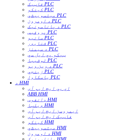
فاټیک PLC
کینکو PLC
میتسوبیشي PLC
د اومرون PLC
د پاناسونیک PLC
پروفیس PLC
سانیو PLC
شنایډر PLC
د سیمنز PLC
ټیکو پي ایل سي
توشیبا PLC
د وین ویو PLC
زینجي PLC
یاسکاوا PLC
د HMI
اې بي ایچ ایم آی
ABB HMI
ډانفوس HMI
ډیلټا HMI
ایمروسن ایچ ایم آی
فاټیک ایچ ایم آی
کینکو HMI
میتسوبیشي HMI
د اومرون HMI
پاناسونیک HMI