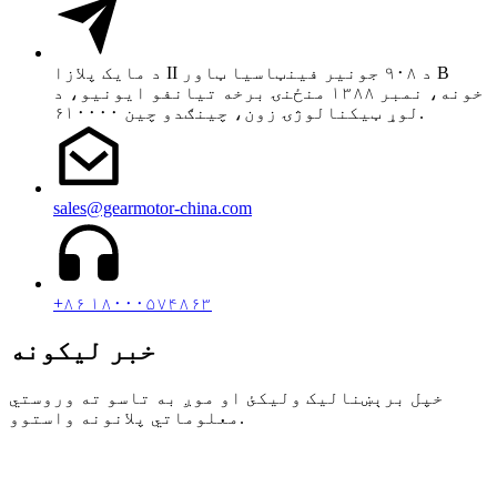
د مایک پلازا II د ۹۰۸ جونیر فینټاسیا ټاور B
خونه، نمبر ۱۳۸۸ منځنۍ برخه تیانفو ایونیو، د
لوړ ټیکنالوژۍ زون، چینګدو چین ۶۱۰۰۰۰.
sales@gearmotor-china.com
+۸۶ ۱۸۰۰۰۵۷۴۸۶۳
خبر لیکونه
خپل برېښنالیک ولیکئ او موږ به تاسو ته وروستي
معلوماتي پلانونه واستوو.