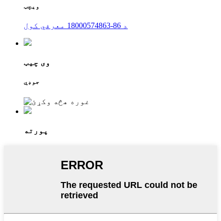
ویچټ
د 86-18000574863 معرفي کول
وی چیټ
جوډي
پورته