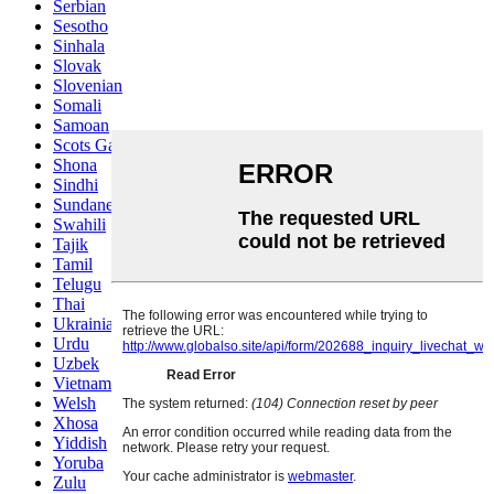
Serbian
Sesotho
Sinhala
Slovak
Slovenian
Somali
Samoan
Scots Gaelic
Shona
Sindhi
Sundanese
Swahili
Tajik
Tamil
Telugu
Thai
Ukrainian
Urdu
Uzbek
Vietnamese
Welsh
Xhosa
Yiddish
Yoruba
Zulu