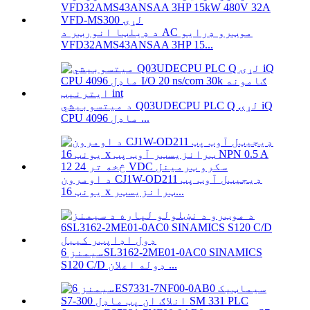
د ډیلټا انورټر د AC موټرو ډرایو
VFD32AMS43ANSAA 3HP 15...
د میتسوبیشي Q03UDECPU PLC Q لړۍ iQ
CPU ماډل 4096 ...
د اومرون CJ1W-OD211 ډیجیټل آوټ پټ
یونټ 16 x ټرانزیسټر...
سیمنز 6SL3162-2ME01-0AC0 SINAMICS
S120 C/D ډوله اعلان ...