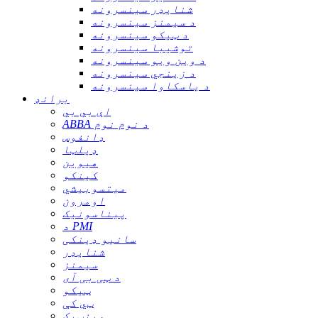
شنایډر سینسرونه
د سیمنز سینسرونه
د ټیکو سینسرونه
توشیبا سینسرونه
د وین ویو سینسرونه
د زینجي سینسرونه
د یاسکاوا سینسرونه
برانډ
اې بي بي
ABBA د نوم نوم
ډانفوس
ډیلټا
هیوین
کینکو
میتسوبیشي
اومرون
پیناسونیک
د PMI
سانیو ډینکی
شنایډر
سیمنز
د ټی بی آی
ټیکو
ټي کې
وینټیک