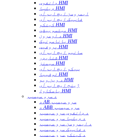
ډانفوس HMI
ډیلټا HMI
ایمروسن ایچ ایم آی
فاټیک ایچ ایم آی
کینکو HMI
میتسوبیشي HMI
د اومرون HMI
پاناسونیک HMI
پروفیس HMI
سانیو ایچ ایم آی
شنایډر HMI
سیمنز HMI
ټیکو ایچ ایم آی
توشیبا HMI
د وین ویو HMI
ژینج ایچ ایم آی
یاسکاوا HMI
د سرو سیسټم
د AB سرو سیسټم
د ABB سرو سیسټم
د ډانفوس سرو سیسټم
د ډیلټا سرو سیسټم
د ایمروسن سرو سیسټم
د فاټیک سرو سیسټم
د کینکو سرو سیسټم