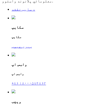
معلوماتي پلانونه واستوو.
د سایټ نقشه
سکایپ
سکایپ
ټیری.هیسټ
واټس اپ
واټس اپ
+۸۶ ۱۸۰۰۰۵۷۴۸۶۳
ویچټ