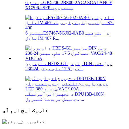
سیمنز 6GK5206-2BS00-2AC2 SCALANCE
XC206-2SFP مدیریت ...
سیمنز 6ES7467-5GJ02-0AB0 د انٹرفیس
ماډل IM 467 R...
د اومرون H3DS-GL ټایمر DIN ریل نصب
کول 17.5 ملي میتر 24-230...
د تجهیزاتو آټونیکس DPU13B-100N
ډیجیټل بریښنا کنټرول ...
فاټیک ایچ ایم آی