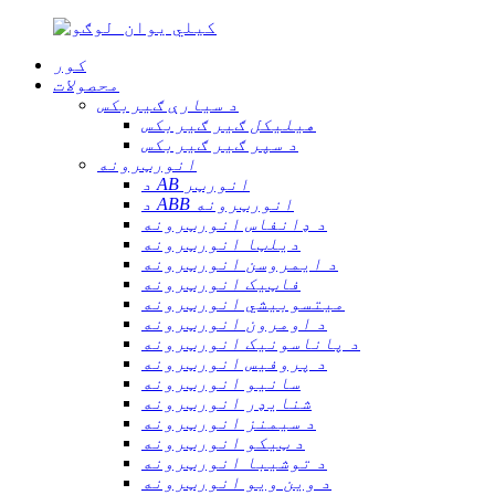
کور
محصولات
د سیارې ګیربکس
هیلیکل ګیر ګیربکس
د سپر ګیر ګیربکس
انورټرونه
د AB انورټر
د ABB انورټرونه
د ډانفاس انورټرونه
دیلټا انورټرونه
د ایمروسن انورټرونه
فاټیک انورټرونه
میتسوبیشي انورټرونه
د اومرون انورټرونه
د پاناسونیک انورټرونه
د پروفیس انورټرونه
سانیو انورټرونه
شنایډر انورټرونه
د سیمنز انورټرونه
د ټیکو انورټرونه
د توشیبا انورټرونه
د وین ویو انورټرونه