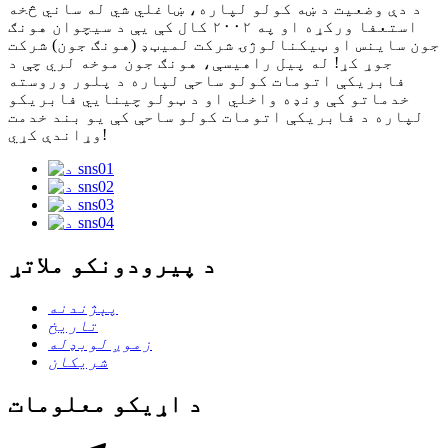
د دې وضعیت د ښه کولو لپاره، ښاغلي شي له ساني څخه
استعفا ورکړه او په ۲۰۰۲ کال کې یې د سیچوان هونګ
جون ساینس او ​​ټیکنالوژۍ شرکت لمیټډ (هونګ جون) شرکت
جوړ کړ! له پیل راهیسې، هونګ جون موخه لري چې د
فابریکې اتومات کولو ساحې لپاره د پلور وروسته
خدماتو کې ونډه واخلي او د ټولو چینایي فابریکو
لپاره د فابریکې اتومات کولو ساحې کې یو بند خدمت
وړاندې کړي!
د پیرودونکو ملاتړ
پېژندنه
تاریخ
زموږ لوبډله
شریکان
د اړیکو معلومات