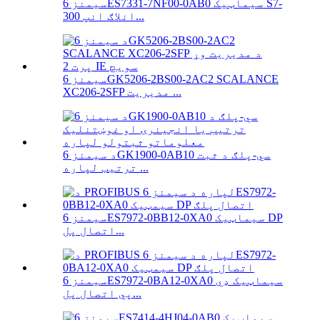
سیمنز 6ES7331-7NF00-0AB0 سیماټیک S7-
300 انلاګ انپ...
سیمنز 6GK5206-2BS00-2AC2 SCALANCE
XC206-2SFP مدیریت ...
د سیمنز 6GK1900-0AB10 سي-پلګ د ثبت
ترتیب لپاره ...
سیمنز 6ES7972-0BB12-0XA0 سیماټیک DP
اتصال پل...
سیمنز 6ES7972-0BA12-0XA0 سیماټیک ډي
پي اتصال پل...