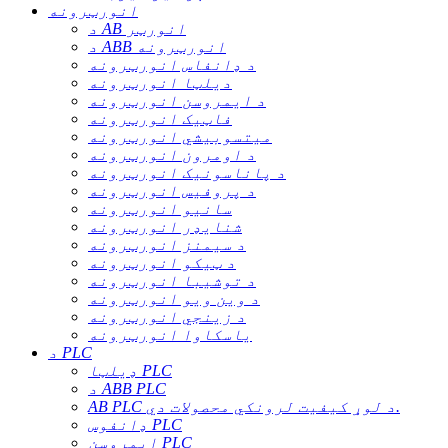
انورټرونه
د AB انورټر
د ABB انورټرونه
د ډانفاس انورټرونه
دیلټا انورټرونه
د ایمروسن انورټرونه
فاټیک انورټرونه
میتسوبیشي انورټرونه
د اومرون انورټرونه
د پاناسونیک انورټرونه
د پروفیس انورټرونه
سانیو انورټرونه
شنایډر انورټرونه
د سیمنز انورټرونه
د ټیکو انورټرونه
د توشیبا انورټرونه
د وین ویو انورټرونه
د زینجي انورټرونه
یاسکاوا انورټرونه
د PLC
ډیلټا PLC
د ABB PLC
AB PLC د لوړ کیفیت لرونکي محصولات دي.
ډانفوس PLC
ایمروسن PLC