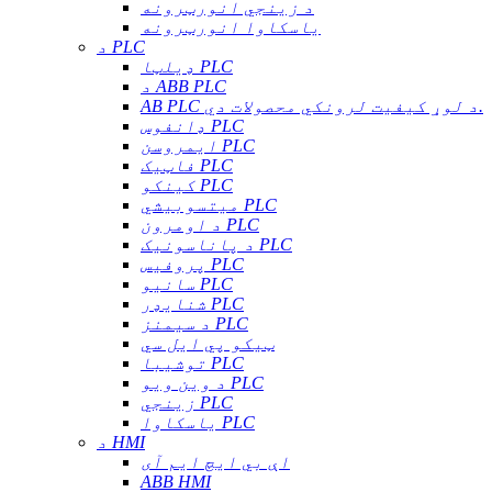
د زینجي انورټرونه
یاسکاوا انورټرونه
د PLC
ډیلټا PLC
د ABB PLC
AB PLC د لوړ کیفیت لرونکي محصولات دي.
ډانفوس PLC
ایمروسن PLC
فاټیک PLC
کینکو PLC
میتسوبیشي PLC
د اومرون PLC
د پاناسونیک PLC
پروفیس PLC
سانیو PLC
شنایډر PLC
د سیمنز PLC
ټیکو پي ایل سي
توشیبا PLC
د وین ویو PLC
زینجي PLC
یاسکاوا PLC
د HMI
اې بي ایچ ایم آی
ABB HMI