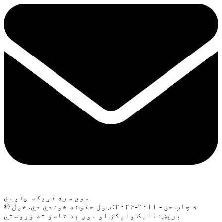
موږ سره اړیکه ونیسئ
© د چاپ حق - ۲۰۱۱-۲۰۲۴: ټول حقونه خوندي دي. خپل
برېښنالیک ولیکئ او موږ به تاسو ته وروستي