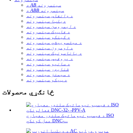
د AB سینسرونه
د ABB سینسرونه
د ډانفاس سینسرونه
دیلټا سینسرونه
د ایمروسن سینسرونه
د فاټیک سینسرونه
د کینکو سینسرونه
د میتسوبیشي سینسرونه
د اومرون سینسرونه
د پاناسونیک سینسرونه
د پروفیس سینسرونه
د سانیو سینسرونه
شنایډر سینسرونه
د سیمنز سینسرونه
د ټیکو سینسرونه
ځانګړي محصولات
د فیسټو نیوماتیک سلنډر معیاري ISO
عمل کونکي DNC-...