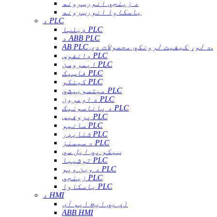
د زینجي انورټرونه
یاسکاوا انورټرونه
د PLC
ډیلټا PLC
د ABB PLC
AB PLC د لوړ کیفیت لرونکي محصولات دي.
ډانفوس PLC
ایمروسن PLC
فاټیک PLC
کینکو PLC
میتسوبیشي PLC
د اومرون PLC
د پاناسونیک PLC
پروفیس PLC
سانیو PLC
شنایډر PLC
د سیمنز PLC
ټیکو پي ایل سي
توشیبا PLC
د وین ویو PLC
زینجي PLC
یاسکاوا PLC
د HMI
اې بي ایچ ایم آی
ABB HMI