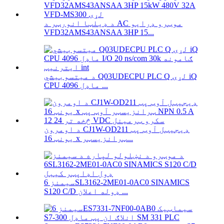
د ډیلټا انورټر د AC موټرو ډرایو
VFD32AMS43ANSAA 3HP 15...
د میتسوبیشي Q03UDECPU PLC Q لړۍ iQ
CPU ماډل 4096 ...
د اومرون CJ1W-OD211 ډیجیټل آوټ پټ
یونټ 16 x ټرانزیسټر...
سیمنز 6SL3162-2ME01-0AC0 SINAMICS
S120 C/D ډوله اعلان ...