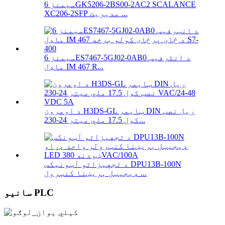
سیمنز 6GK5206-2BS00-2AC2 SCALANCE
XC206-2SFP مدیریت ...
سیمنز 6ES7467-5GJ02-0AB0 د انٹرفیس
ماډل IM 467 R...
د اومرون H3DS-GL ټایمر DIN ریل نصب
کول 17.5 ملي میتر 24-230...
د تجهیزاتو آټونیکس DPU13B-100N
ډیجیټل بریښنا کنټرول ...
سانیو PLC