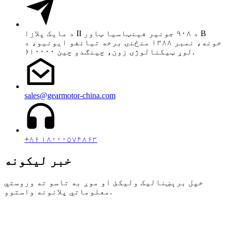
د مایک پلازا II د ۹۰۸ جونیر فینټاسیا ټاور B
خونه، نمبر ۱۳۸۸ منځنۍ برخه تیانفو ایونیو، د
لوړ ټیکنالوژۍ زون، چینګدو چین ۶۱۰۰۰۰.
sales@gearmotor-china.com
+۸۶ ۱۸۰۰۰۵۷۴۸۶۳
خبر لیکونه
خپل برېښنالیک ولیکئ او موږ به تاسو ته وروستي
معلوماتي پلانونه واستوو.