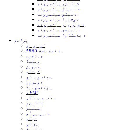
شنایډر سینسرونه
د سیمنز سینسرونه
د ټیکو سینسرونه
توشیبا سینسرونه
د وین ویو سینسرونه
د زینجي سینسرونه
د یاسکاوا سینسرونه
برانډ
اې بي بي
ABBA د نوم نوم
ډانفوس
ډیلټا
هیوین
کینکو
میتسوبیشي
اومرون
پیناسونیک
د PMI
سانیو ډینکی
شنایډر
سیمنز
د ټی بی آی
ټیکو
ټي کې
وینټیک