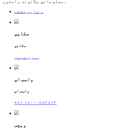
معلوماتي پلانونه واستوو.
د سایټ نقشه
سکایپ
سکایپ
ټیری.هیسټ
واټس اپ
واټس اپ
+۸۶ ۱۸۰۰۰۵۷۴۸۶۳
ویچټ