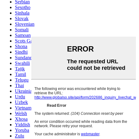
Serbian
Sesotho
Sinhala
Slovak
Slovenian
Somali
Samoan
Scots Gaelic
Shona
Sindhi
Sundanese
Swahili
Tajik
Tamil
Telugu
Thai
Ukrainian
Urdu
Uzbek
Vietnamese
Welsh
Xhosa
Yiddish
Yoruba
Zulu