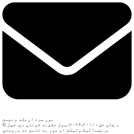
موږ سره اړیکه ونیسئ
© د چاپ حق - ۲۰۱۱-۲۰۲۴: ټول حقونه خوندي دي. خپل
برېښنالیک ولیکئ او موږ به تاسو ته وروستي