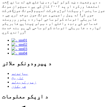
د دې وضعیت د ښه کولو لپاره، ښاغلي شي له ساني څخه
استعفا ورکړه او په ۲۰۰۲ کال کې یې د سیچوان هونګ
جون ساینس او ​​ټیکنالوژۍ شرکت لمیټډ (هونګ جون) شرکت
جوړ کړ! له پیل راهیسې، هونګ جون موخه لري چې د
فابریکې اتومات کولو ساحې لپاره د پلور وروسته
خدماتو کې ونډه واخلي او د ټولو چینایي فابریکو
لپاره د فابریکې اتومات کولو ساحې کې یو بند خدمت
وړاندې کړي!
د پیرودونکو ملاتړ
پېژندنه
تاریخ
زموږ لوبډله
شریکان
د اړیکو معلومات