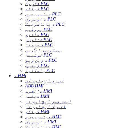
فاټیک PLC
کینکو PLC
میتسوبیشي PLC
د اومرون PLC
د پاناسونیک PLC
پروفیس PLC
سانیو PLC
شنایډر PLC
د سیمنز PLC
ټیکو پي ایل سي
توشیبا PLC
د وین ویو PLC
زینجي PLC
یاسکاوا PLC
د HMI
اې بي ایچ ایم آی
ABB HMI
ډانفوس HMI
ډیلټا HMI
ایمروسن ایچ ایم آی
فاټیک ایچ ایم آی
کینکو HMI
میتسوبیشي HMI
د اومرون HMI
پاناسونیک HMI