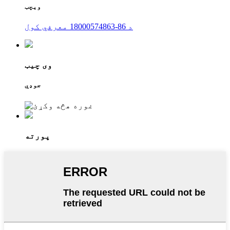
ویچټ
د 86-18000574863 معرفي کول
وی چیټ
جوډي
پورته