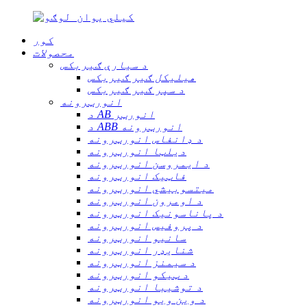
کور
محصولات
د سیارې ګیربکس
هیلیکل ګیر ګیربکس
د سپر ګیر ګیربکس
انورټرونه
د AB انورټر
د ABB انورټرونه
د ډانفاس انورټرونه
دیلټا انورټرونه
د ایمروسن انورټرونه
فاټیک انورټرونه
میتسوبیشي انورټرونه
د اومرون انورټرونه
د پاناسونیک انورټرونه
د پروفیس انورټرونه
سانیو انورټرونه
شنایډر انورټرونه
د سیمنز انورټرونه
د ټیکو انورټرونه
د توشیبا انورټرونه
د وین ویو انورټرونه