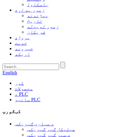
یاسکاوا
زموږ په اړه
پېژندنه
تاریخ
زموږ لوبډله
شریکان
پروژه
خدمت
خبرونه
اړیکه
English
کور
محصولات
د PLC
سانیو PLC
کټګورۍ
د سیارې ګیربکس
هیلیکل ګیر ګیربکس
د سپر ګیر ګیربکس