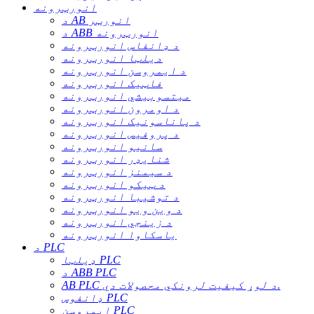
انورټرونه
د AB انورټر
د ABB انورټرونه
د ډانفاس انورټرونه
دیلټا انورټرونه
د ایمروسن انورټرونه
فاټیک انورټرونه
میتسوبیشي انورټرونه
د اومرون انورټرونه
د پاناسونیک انورټرونه
د پروفیس انورټرونه
سانیو انورټرونه
شنایډر انورټرونه
د سیمنز انورټرونه
د ټیکو انورټرونه
د توشیبا انورټرونه
د وین ویو انورټرونه
د زینجي انورټرونه
یاسکاوا انورټرونه
د PLC
ډیلټا PLC
د ABB PLC
AB PLC د لوړ کیفیت لرونکي محصولات دي.
ډانفوس PLC
ایمروسن PLC