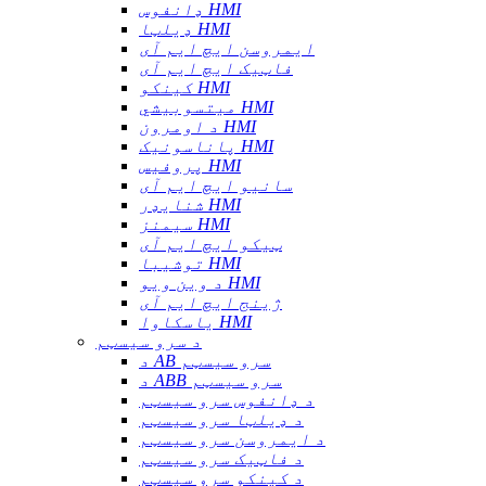
ډانفوس HMI
ډیلټا HMI
ایمروسن ایچ ایم آی
فاټیک ایچ ایم آی
کینکو HMI
میتسوبیشي HMI
د اومرون HMI
پاناسونیک HMI
پروفیس HMI
سانیو ایچ ایم آی
شنایډر HMI
سیمنز HMI
ټیکو ایچ ایم آی
توشیبا HMI
د وین ویو HMI
ژینج ایچ ایم آی
یاسکاوا HMI
د سرو سیسټم
د AB سرو سیسټم
د ABB سرو سیسټم
د ډانفوس سرو سیسټم
د ډیلټا سرو سیسټم
د ایمروسن سرو سیسټم
د فاټیک سرو سیسټم
د کینکو سرو سیسټم