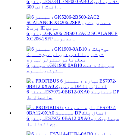
سیمنز 6ES7331-7NF00-0AB0 سیماټیک S7-
300 انلاګ انپ...
سیمنز 6GK5206-2BS00-2AC2 SCALANCE
XC206-2SFP مدیریت ...
د سیمنز 6GK1900-0AB10 سي-پلګ د ثبت
ترتیب لپاره ...
سیمنز 6ES7972-0BB12-0XA0 سیماټیک DP
اتصال پل...
سیمنز 6ES7972-0BA12-0XA0 سیماټیک ډي
پي اتصال پل...