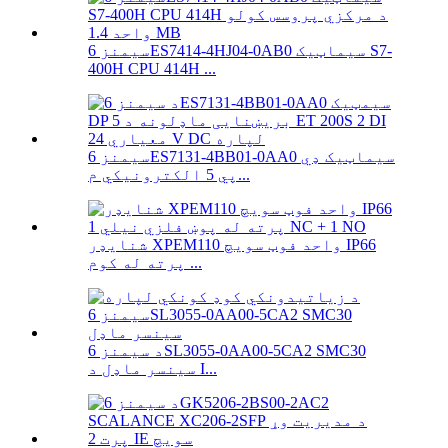
سیمنز 6ES7414-4HJ04-0AB0 سیماټیک S7-
400H CPU 414H ...
سیمنز 6ES7131-4BB01-0AA0 سیماټیک ډي
پي 5 الکترونیکي م...
شنایډر XPEM110 واحد فوټ سویچ IP66
پرته له کوم ...
د سیمنز 6SL3055-0AA00-5CA2 SMC30
سینسر ماډل د I...