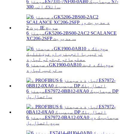
سیمنز 6ES7331-7NF00-0AB0 سیماټیک S7-
300 انلاګ انپ...
سیمنز 6GK5206-2BS00-2AC2 SCALANCE
XC206-2SFP مدیریت ...
د سیمنز 6GK1900-0AB10 سي-پلګ د ثبت
ترتیب لپاره ...
سیمنز 6ES7972-0BB12-0XA0 سیماټیک DP
اتصال پل...
سیمنز 6ES7972-0BA12-0XA0 سیماټیک ډي
پي اتصال پل...