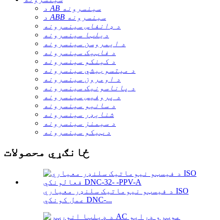
د AB سینسرونه
د ABB سینسرونه
د ډانفاس سینسرونه
دیلټا سینسرونه
د ایمروسن سینسرونه
د فاټیک سینسرونه
د کینکو سینسرونه
د میتسوبیشي سینسرونه
د اومرون سینسرونه
د پاناسونیک سینسرونه
د پروفیس سینسرونه
د سانیو سینسرونه
شنایډر سینسرونه
د سیمنز سینسرونه
د ټیکو سینسرونه
ځانګړي محصولات
د فیسټو نیوماتیک سلنډر معیاري ISO
عمل کونکي DNC-...