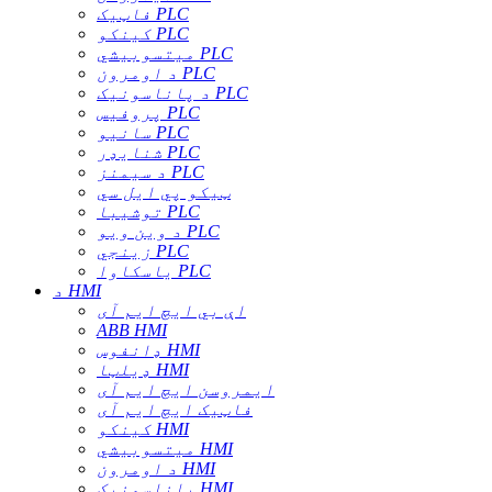
فاټیک PLC
کینکو PLC
میتسوبیشي PLC
د اومرون PLC
د پاناسونیک PLC
پروفیس PLC
سانیو PLC
شنایډر PLC
د سیمنز PLC
ټیکو پي ایل سي
توشیبا PLC
د وین ویو PLC
زینجي PLC
یاسکاوا PLC
د HMI
اې بي ایچ ایم آی
ABB HMI
ډانفوس HMI
ډیلټا HMI
ایمروسن ایچ ایم آی
فاټیک ایچ ایم آی
کینکو HMI
میتسوبیشي HMI
د اومرون HMI
پاناسونیک HMI