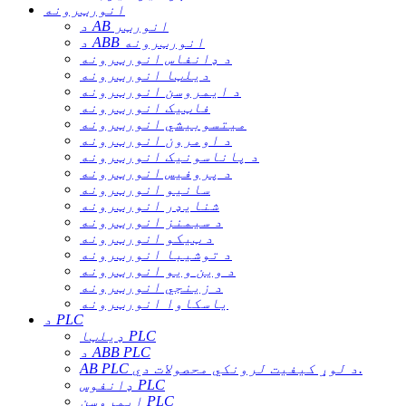
انورټرونه
د AB انورټر
د ABB انورټرونه
د ډانفاس انورټرونه
دیلټا انورټرونه
د ایمروسن انورټرونه
فاټیک انورټرونه
میتسوبیشي انورټرونه
د اومرون انورټرونه
د پاناسونیک انورټرونه
د پروفیس انورټرونه
سانیو انورټرونه
شنایډر انورټرونه
د سیمنز انورټرونه
د ټیکو انورټرونه
د توشیبا انورټرونه
د وین ویو انورټرونه
د زینجي انورټرونه
یاسکاوا انورټرونه
د PLC
ډیلټا PLC
د ABB PLC
AB PLC د لوړ کیفیت لرونکي محصولات دي.
ډانفوس PLC
ایمروسن PLC