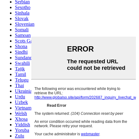
Serbian
Sesotho
Sinhala
Slovak
Slovenian
Somali
Samoan
Scots Gaelic
Shona
Sindhi
Sundanese
Swahili
Tajik
Tamil
Telugu
Thai
Ukrainian
Urdu
Uzbek
Vietnamese
Welsh
Xhosa
Yiddish
Yoruba
Zulu