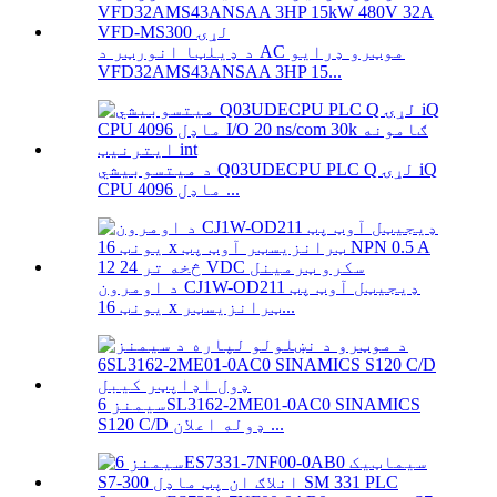
د ډیلټا انورټر د AC موټرو ډرایو
VFD32AMS43ANSAA 3HP 15...
د میتسوبیشي Q03UDECPU PLC Q لړۍ iQ
CPU ماډل 4096 ...
د اومرون CJ1W-OD211 ډیجیټل آوټ پټ
یونټ 16 x ټرانزیسټر...
سیمنز 6SL3162-2ME01-0AC0 SINAMICS
S120 C/D ډوله اعلان ...