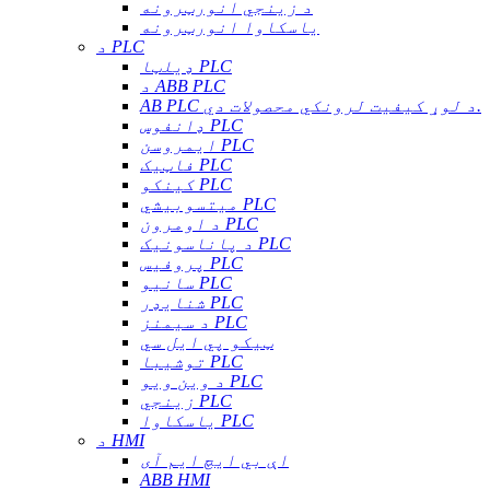
د زینجي انورټرونه
یاسکاوا انورټرونه
د PLC
ډیلټا PLC
د ABB PLC
AB PLC د لوړ کیفیت لرونکي محصولات دي.
ډانفوس PLC
ایمروسن PLC
فاټیک PLC
کینکو PLC
میتسوبیشي PLC
د اومرون PLC
د پاناسونیک PLC
پروفیس PLC
سانیو PLC
شنایډر PLC
د سیمنز PLC
ټیکو پي ایل سي
توشیبا PLC
د وین ویو PLC
زینجي PLC
یاسکاوا PLC
د HMI
اې بي ایچ ایم آی
ABB HMI