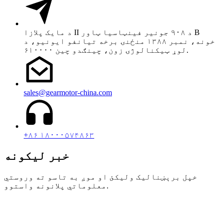
د مایک پلازا II د ۹۰۸ جونیر فینټاسیا ټاور B
خونه، نمبر ۱۳۸۸ منځنۍ برخه تیانفو ایونیو، د
لوړ ټیکنالوژۍ زون، چینګدو چین ۶۱۰۰۰۰.
sales@gearmotor-china.com
+۸۶ ۱۸۰۰۰۵۷۴۸۶۳
خبر لیکونه
خپل برېښنالیک ولیکئ او موږ به تاسو ته وروستي
معلوماتي پلانونه واستوو.