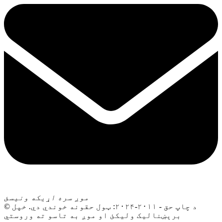
موږ سره اړیکه ونیسئ
© د چاپ حق - ۲۰۱۱-۲۰۲۴: ټول حقونه خوندي دي. خپل
برېښنالیک ولیکئ او موږ به تاسو ته وروستي