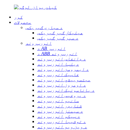
کور
محصولات
د سیارې ګیربکس
هیلیکل ګیر ګیربکس
د سپر ګیر ګیربکس
انورټرونه
د AB انورټر
د ABB انورټرونه
د ډانفاس انورټرونه
دیلټا انورټرونه
د ایمروسن انورټرونه
فاټیک انورټرونه
میتسوبیشي انورټرونه
د اومرون انورټرونه
د پاناسونیک انورټرونه
د پروفیس انورټرونه
سانیو انورټرونه
شنایډر انورټرونه
د سیمنز انورټرونه
د ټیکو انورټرونه
د توشیبا انورټرونه
د وین ویو انورټرونه