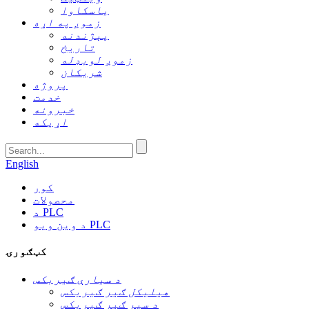
یاسکاوا
زموږ په اړه
پېژندنه
تاریخ
زموږ لوبډله
شریکان
پروژه
خدمت
خبرونه
اړیکه
English
کور
محصولات
د PLC
د وین ویو PLC
کټګورۍ
د سیارې ګیربکس
هیلیکل ګیر ګیربکس
د سپر ګیر ګیربکس