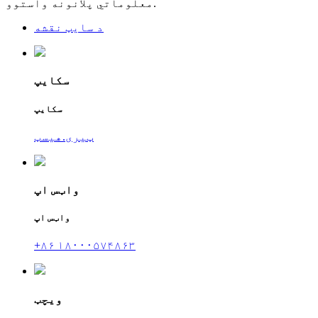
معلوماتي پلانونه واستوو.
د سایټ نقشه
سکایپ
سکایپ
ټیری.هیسټ
واټس اپ
واټس اپ
+۸۶ ۱۸۰۰۰۵۷۴۸۶۳
ویچټ