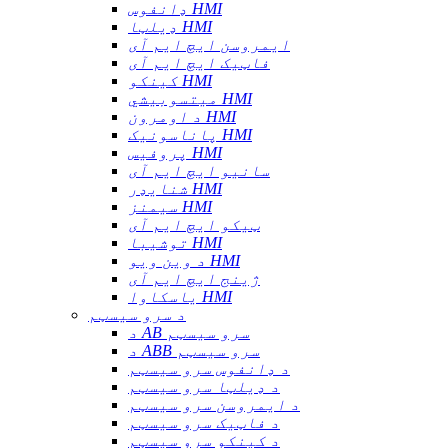
ډانفوس HMI
ډیلټا HMI
ایمروسن ایچ ایم آی
فاټیک ایچ ایم آی
کینکو HMI
میتسوبیشي HMI
د اومرون HMI
پاناسونیک HMI
پروفیس HMI
سانیو ایچ ایم آی
شنایډر HMI
سیمنز HMI
ټیکو ایچ ایم آی
توشیبا HMI
د وین ویو HMI
ژینج ایچ ایم آی
یاسکاوا HMI
د سرو سیسټم
د AB سرو سیسټم
د ABB سرو سیسټم
د ډانفوس سرو سیسټم
د ډیلټا سرو سیسټم
د ایمروسن سرو سیسټم
د فاټیک سرو سیسټم
د کینکو سرو سیسټم