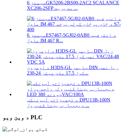
سیمنز 6GK5206-2BS00-2AC2 SCALANCE
XC206-2SFP مدیریت ...
سیمنز 6ES7467-5GJ02-0AB0 د انٹرفیس
ماډل IM 467 R...
د اومرون H3DS-GL ټایمر DIN ریل نصب
کول 17.5 ملي میتر 24-230...
د تجهیزاتو آټونیکس DPU13B-100N
ډیجیټل بریښنا کنټرول ...
د وین ویو PLC