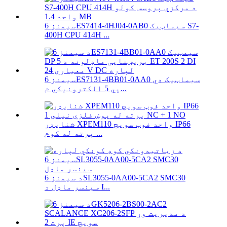
سیمنز 6ES7414-4HJ04-0AB0 سیماټیک S7-
400H CPU 414H ...
سیمنز 6ES7131-4BB01-0AA0 سیماټیک ډي
پي 5 الکترونیکي م...
شنایډر XPEM110 واحد فوټ سویچ IP66
پرته له کوم ...
د سیمنز 6SL3055-0AA00-5CA2 SMC30
سینسر ماډل د I...