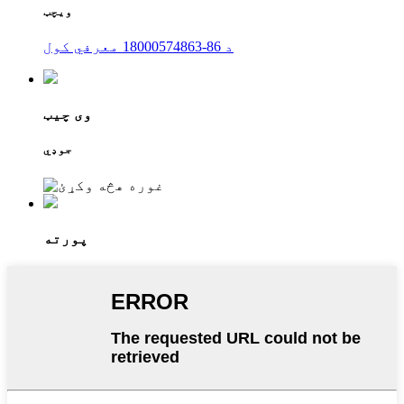
ویچټ
د 86-18000574863 معرفي کول
وی چیټ
جوډي
پورته