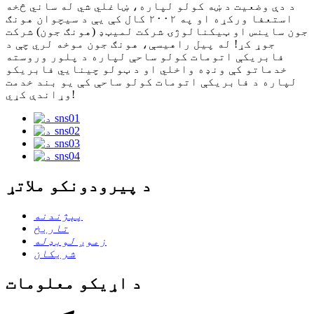
د دې وضعیت د ښه کولو لپاره، ښاغلي شي له ساني څخه
استعفا ورکړه او په ۲۰۰۲ کال کې یې د سیچوان هونګ
جون ساینس او ​​ټیکنالوژۍ شرکت لمیټډ (هونګ جون) شرکت
جوړ کړ! له پیل راهیسې، هونګ جون موخه لري چې د
فابریکې اتومات کولو ساحې لپاره د پلور وروسته
خدماتو کې ونډه واخلي او د ټولو چینایي فابریکو
لپاره د فابریکې اتومات کولو ساحې کې یو بند خدمت
وړاندې کړي!
د پیرودونکو ملاتړ
پېژندنه
تاریخ
زموږ لوبډله
شریکان
د اړیکو معلومات