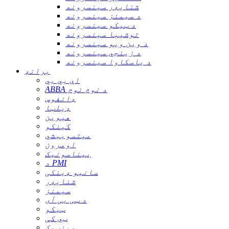
شنایډر سینسرونه
د سیمنز سینسرونه
د ټیکو سینسرونه
توشیبا سینسرونه
د وین ویو سینسرونه
د زینجي سینسرونه
د یاسکاوا سینسرونه
برانډ
اې بي بي
ABBA د نوم نوم
ډانفوس
ډیلټا
هیوین
کینکو
میتسوبیشي
اومرون
پیناسونیک
د PMI
سانیو ډینکی
شنایډر
سیمنز
د ټی بی آی
ټیکو
ټي کې
وینټیک