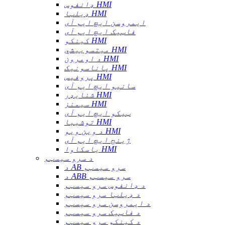
ډانفوس HMI
ډیلټا HMI
ایمروسن ایچ ایم آی
فاټیک ایچ ایم آی
کینکو HMI
میتسوبیشي HMI
د اومرون HMI
پاناسونیک HMI
پروفیس HMI
سانیو ایچ ایم آی
شنایډر HMI
سیمنز HMI
ټیکو ایچ ایم آی
توشیبا HMI
د وین ویو HMI
ژینج ایچ ایم آی
یاسکاوا HMI
د سرو سیسټم
د AB سرو سیسټم
د ABB سرو سیسټم
د ډانفوس سرو سیسټم
د ډیلټا سرو سیسټم
د ایمروسن سرو سیسټم
د فاټیک سرو سیسټم
د کینکو سرو سیسټم