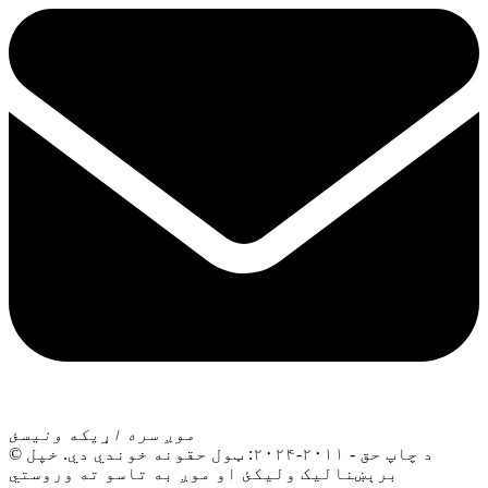
موږ سره اړیکه ونیسئ
© د چاپ حق - ۲۰۱۱-۲۰۲۴: ټول حقونه خوندي دي. خپل
برېښنالیک ولیکئ او موږ به تاسو ته وروستي