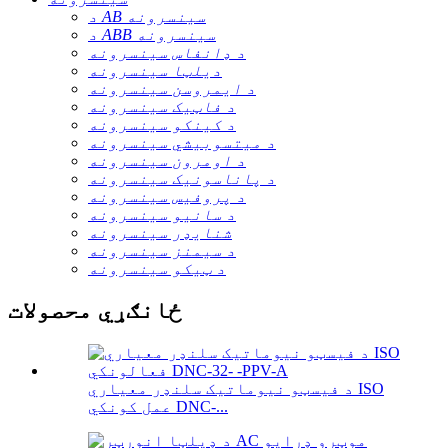
د AB سینسرونه
د ABB سینسرونه
د ډانفاس سینسرونه
دیلټا سینسرونه
د ایمروسن سینسرونه
د فاټیک سینسرونه
د کینکو سینسرونه
د میتسوبیشي سینسرونه
د اومرون سینسرونه
د پاناسونیک سینسرونه
د پروفیس سینسرونه
د سانیو سینسرونه
شنایډر سینسرونه
د سیمنز سینسرونه
د ټیکو سینسرونه
ځانګړي محصولات
د فیسټو نیوماتیک سلنډر معیاري ISO
عمل کونکي DNC-...