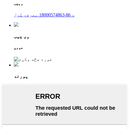
ویچټ
د 86-18000574863 معرفي کول
وی چیټ
جوډي
پورته