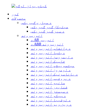
کور
محصولات
د سیارې ګیربکس
هیلیکل ګیر ګیربکس
د سپر ګیر ګیربکس
انورټرونه
د AB انورټر
د ABB انورټرونه
د ډانفاس انورټرونه
دیلټا انورټرونه
د ایمروسن انورټرونه
فاټیک انورټرونه
میتسوبیشي انورټرونه
د اومرون انورټرونه
د پاناسونیک انورټرونه
د پروفیس انورټرونه
سانیو انورټرونه
شنایډر انورټرونه
د سیمنز انورټرونه
د ټیکو انورټرونه
د توشیبا انورټرونه
د وین ویو انورټرونه