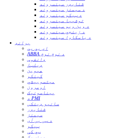
شنایډر سینسرونه
د سیمنز سینسرونه
د ټیکو سینسرونه
توشیبا سینسرونه
د وین ویو سینسرونه
د زینجي سینسرونه
د یاسکاوا سینسرونه
برانډ
اې بي بي
ABBA د نوم نوم
ډانفوس
ډیلټا
هیوین
کینکو
میتسوبیشي
اومرون
پیناسونیک
د PMI
سانیو ډینکی
شنایډر
سیمنز
د ټی بی آی
ټیکو
ټي کې
وینټیک