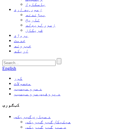
یاسکاوا
زموږ په اړه
پېژندنه
تاریخ
زموږ لوبډله
شریکان
پروژه
خدمت
خبرونه
اړیکه
English
کور
محصولات
د سرو سیسټم
د پروفیس سرو سیسټم
کټګورۍ
د سیارې ګیربکس
هیلیکل ګیر ګیربکس
د سپر ګیر ګیربکس