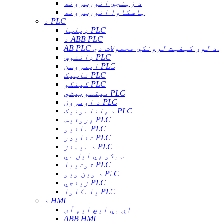
د زینجي انورټرونه
یاسکاوا انورټرونه
د PLC
ډیلټا PLC
د ABB PLC
AB PLC د لوړ کیفیت لرونکي محصولات دي.
ډانفوس PLC
ایمروسن PLC
فاټیک PLC
کینکو PLC
میتسوبیشي PLC
د اومرون PLC
د پاناسونیک PLC
پروفیس PLC
سانیو PLC
شنایډر PLC
د سیمنز PLC
ټیکو پي ایل سي
توشیبا PLC
د وین ویو PLC
زینجي PLC
یاسکاوا PLC
د HMI
اې بي ایچ ایم آی
ABB HMI