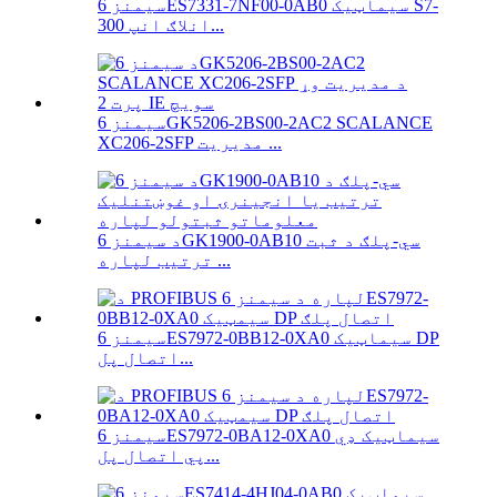
سیمنز 6ES7331-7NF00-0AB0 سیماټیک S7-
300 انلاګ انپ...
سیمنز 6GK5206-2BS00-2AC2 SCALANCE
XC206-2SFP مدیریت ...
د سیمنز 6GK1900-0AB10 سي-پلګ د ثبت
ترتیب لپاره ...
سیمنز 6ES7972-0BB12-0XA0 سیماټیک DP
اتصال پل...
سیمنز 6ES7972-0BA12-0XA0 سیماټیک ډي
پي اتصال پل...