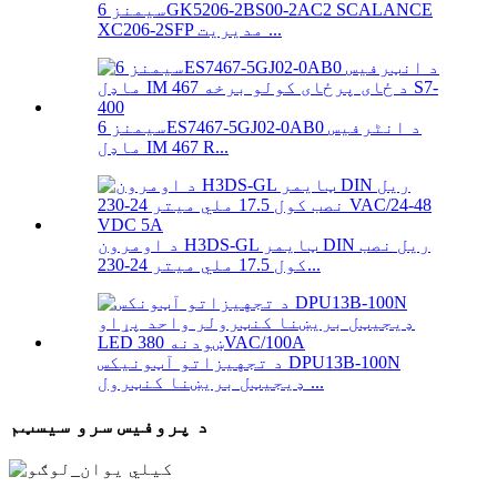
سیمنز 6GK5206-2BS00-2AC2 SCALANCE
XC206-2SFP مدیریت ...
سیمنز 6ES7467-5GJ02-0AB0 د انٹرفیس
ماډل IM 467 R...
د اومرون H3DS-GL ټایمر DIN ریل نصب
کول 17.5 ملي میتر 24-230...
د تجهیزاتو آټونیکس DPU13B-100N
ډیجیټل بریښنا کنټرول ...
د پروفیس سرو سیسټم