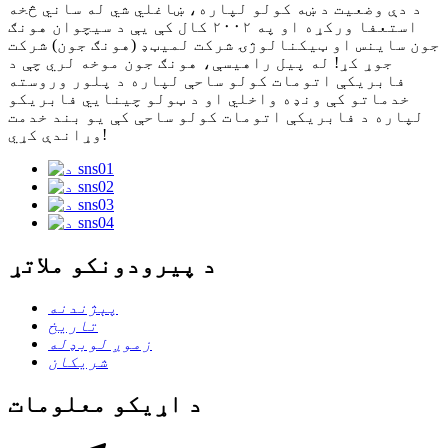
د دې وضعیت د ښه کولو لپاره، ښاغلي شي له ساني څخه
استعفا ورکړه او په ۲۰۰۲ کال کې یې د سیچوان هونګ
جون ساینس او ​​ټیکنالوژۍ شرکت لمیټډ (هونګ جون) شرکت
جوړ کړ! له پیل راهیسې، هونګ جون موخه لري چې د
فابریکې اتومات کولو ساحې لپاره د پلور وروسته
خدماتو کې ونډه واخلي او د ټولو چینایي فابریکو
لپاره د فابریکې اتومات کولو ساحې کې یو بند خدمت
وړاندې کړي!
د پیرودونکو ملاتړ
پېژندنه
تاریخ
زموږ لوبډله
شریکان
د اړیکو معلومات