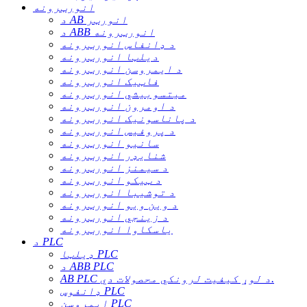
انورټرونه
د AB انورټر
د ABB انورټرونه
د ډانفاس انورټرونه
دیلټا انورټرونه
د ایمروسن انورټرونه
فاټیک انورټرونه
میتسوبیشي انورټرونه
د اومرون انورټرونه
د پاناسونیک انورټرونه
د پروفیس انورټرونه
سانیو انورټرونه
شنایډر انورټرونه
د سیمنز انورټرونه
د ټیکو انورټرونه
د توشیبا انورټرونه
د وین ویو انورټرونه
د زینجي انورټرونه
یاسکاوا انورټرونه
د PLC
ډیلټا PLC
د ABB PLC
AB PLC د لوړ کیفیت لرونکي محصولات دي.
ډانفوس PLC
ایمروسن PLC