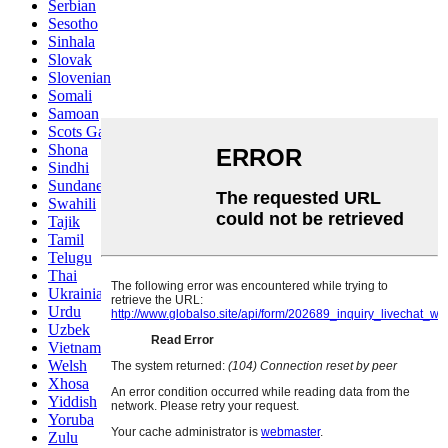
Serbian
Sesotho
Sinhala
Slovak
Slovenian
Somali
Samoan
Scots Gaelic
Shona
Sindhi
Sundanese
Swahili
Tajik
Tamil
Telugu
Thai
Ukrainian
Urdu
Uzbek
Vietnamese
Welsh
Xhosa
Yiddish
Yoruba
Zulu