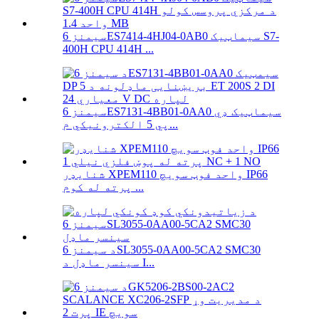
سیمنز 6ES7414-4HJ04-0AB0 سیماټیک S7-
400H CPU 414H ...
سیمنز 6ES7131-4BB01-0AA0 سیماټیک ډي
پي 5 الکترونیکي م...
شنایډر XPEM110 واحد فوټ سویچ IP66
پرته له کوم ...
د سیمنز 6SL3055-0AA00-5CA2 SMC30
سینسر ماډل د I...