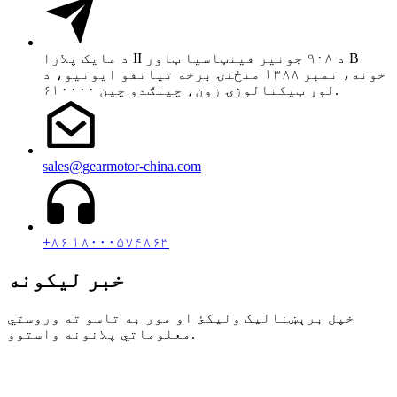
د مایک پلازا II د ۹۰۸ جونیر فینټاسیا ټاور B
خونه، نمبر ۱۳۸۸ منځنۍ برخه تیانفو ایونیو، د
لوړ ټیکنالوژۍ زون، چینګدو چین ۶۱۰۰۰۰.
sales@gearmotor-china.com
+۸۶ ۱۸۰۰۰۵۷۴۸۶۳
خبر لیکونه
خپل برېښنالیک ولیکئ او موږ به تاسو ته وروستي
معلوماتي پلانونه واستوو.