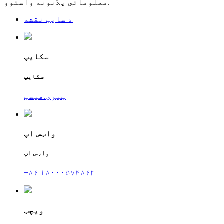
معلوماتي پلانونه واستوو.
د سایټ نقشه
سکایپ
سکایپ
ټیری.هیسټ
واټس اپ
واټس اپ
+۸۶ ۱۸۰۰۰۵۷۴۸۶۳
ویچټ