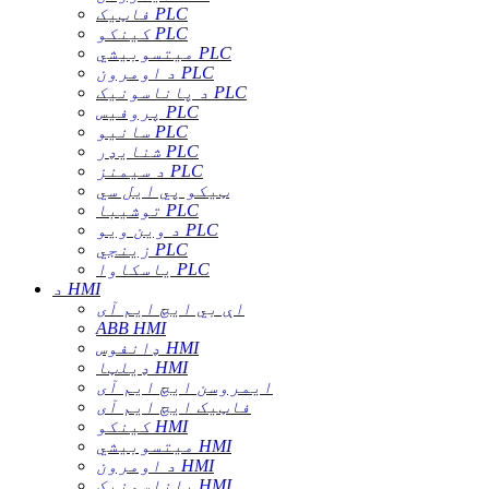
فاټیک PLC
کینکو PLC
میتسوبیشي PLC
د اومرون PLC
د پاناسونیک PLC
پروفیس PLC
سانیو PLC
شنایډر PLC
د سیمنز PLC
ټیکو پي ایل سي
توشیبا PLC
د وین ویو PLC
زینجي PLC
یاسکاوا PLC
د HMI
اې بي ایچ ایم آی
ABB HMI
ډانفوس HMI
ډیلټا HMI
ایمروسن ایچ ایم آی
فاټیک ایچ ایم آی
کینکو HMI
میتسوبیشي HMI
د اومرون HMI
پاناسونیک HMI