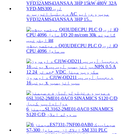
د ډیلټا انورټر د AC موټرو ډرایو
VFD32AMS43ANSAA 3HP 15...
د میتسوبیشي Q03UDECPU PLC Q لړۍ iQ
CPU ماډل 4096 ...
د اومرون CJ1W-OD211 ډیجیټل آوټ پټ
یونټ 16 x ټرانزیسټر...
سیمنز 6SL3162-2ME01-0AC0 SINAMICS
S120 C/D ډوله اعلان ...