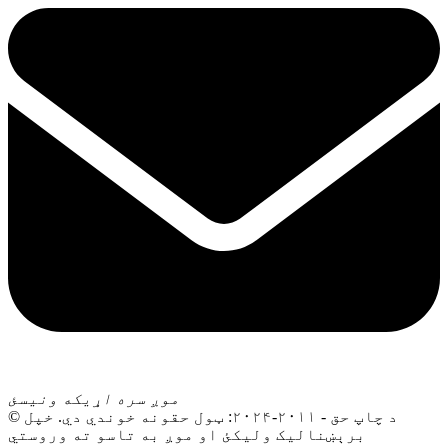
موږ سره اړیکه ونیسئ
© د چاپ حق - ۲۰۱۱-۲۰۲۴: ټول حقونه خوندي دي. خپل
برېښنالیک ولیکئ او موږ به تاسو ته وروستي