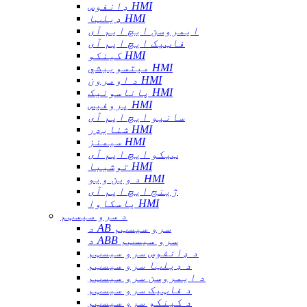
ډانفوس HMI
ډیلټا HMI
ایمروسن ایچ ایم آی
فاټیک ایچ ایم آی
کینکو HMI
میتسوبیشي HMI
د اومرون HMI
پاناسونیک HMI
پروفیس HMI
سانیو ایچ ایم آی
شنایډر HMI
سیمنز HMI
ټیکو ایچ ایم آی
توشیبا HMI
د وین ویو HMI
ژینج ایچ ایم آی
یاسکاوا HMI
د سرو سیسټم
د AB سرو سیسټم
د ABB سرو سیسټم
د ډانفوس سرو سیسټم
د ډیلټا سرو سیسټم
د ایمروسن سرو سیسټم
د فاټیک سرو سیسټم
د کینکو سرو سیسټم