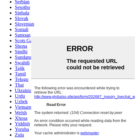
Serbian
Sesotho
Sinhala
Slovak
Slovenian
Somali
Samoan
Scots Gaelic
Shona
Sindhi
Sundanese
Swahili
Tajik
Tamil
Telugu
Thai
Ukrainian
Urdu
Uzbek
Vietnamese
Welsh
Xhosa
Yiddish
Yoruba
Zulu