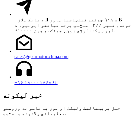
د مایک پلازا II د ۹۰۸ جونیر فینټاسیا ټاور B
خونه، نمبر ۱۳۸۸ منځنۍ برخه تیانفو ایونیو، د
لوړ ټیکنالوژۍ زون، چینګدو چین ۶۱۰۰۰۰.
sales@gearmotor-china.com
+۸۶ ۱۸۰۰۰۵۷۴۸۶۳
خبر لیکونه
خپل برېښنالیک ولیکئ او موږ به تاسو ته وروستي
معلوماتي پلانونه واستوو.