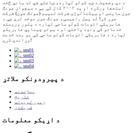
د دې وضعیت د ښه کولو لپاره، ښاغلي شي له ساني څخه
استعفا ورکړه او په ۲۰۰۲ کال کې یې د سیچوان هونګ
جون ساینس او ​​ټیکنالوژۍ شرکت لمیټډ (هونګ جون) شرکت
جوړ کړ! له پیل راهیسې، هونګ جون موخه لري چې د
فابریکې اتومات کولو ساحې لپاره د پلور وروسته
خدماتو کې ونډه واخلي او د ټولو چینایي فابریکو
لپاره د فابریکې اتومات کولو ساحې کې یو بند خدمت
وړاندې کړي!
د پیرودونکو ملاتړ
پېژندنه
تاریخ
زموږ لوبډله
شریکان
د اړیکو معلومات