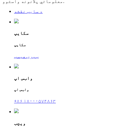
معلوماتي پلانونه واستوو.
د سایټ نقشه
سکایپ
سکایپ
ټیری.هیسټ
واټس اپ
واټس اپ
+۸۶ ۱۸۰۰۰۵۷۴۸۶۳
ویچټ