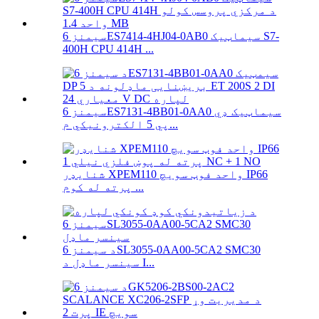
سیمنز 6ES7414-4HJ04-0AB0 سیماټیک S7-
400H CPU 414H ...
سیمنز 6ES7131-4BB01-0AA0 سیماټیک ډي
پي 5 الکترونیکي م...
شنایډر XPEM110 واحد فوټ سویچ IP66
پرته له کوم ...
د سیمنز 6SL3055-0AA00-5CA2 SMC30
سینسر ماډل د I...