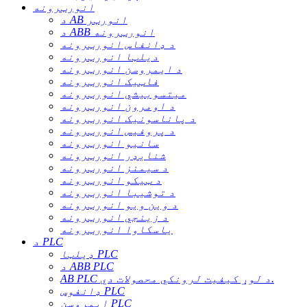
انورټرونه
د AB انورټر
د ABB انورټرونه
د ډانفاس انورټرونه
دیلټا انورټرونه
د ایمروسن انورټرونه
فاټیک انورټرونه
میتسوبیشي انورټرونه
د اومرون انورټرونه
د پاناسونیک انورټرونه
د پروفیس انورټرونه
سانیو انورټرونه
شنایډر انورټرونه
د سیمنز انورټرونه
د ټیکو انورټرونه
د توشیبا انورټرونه
د وین ویو انورټرونه
د زینجي انورټرونه
یاسکاوا انورټرونه
د PLC
ډیلټا PLC
د ABB PLC
AB PLC د لوړ کیفیت لرونکي محصولات دي.
ډانفوس PLC
ایمروسن PLC