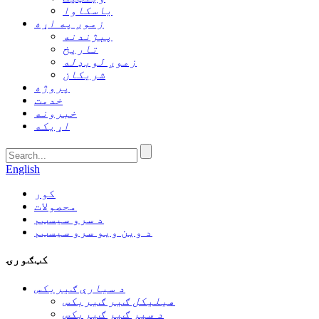
یاسکاوا
زموږ په اړه
پېژندنه
تاریخ
زموږ لوبډله
شریکان
پروژه
خدمت
خبرونه
اړیکه
English
کور
محصولات
د سرو سیسټم
د وین ویو سرو سیسټم
کټګورۍ
د سیارې ګیربکس
هیلیکل ګیر ګیربکس
د سپر ګیر ګیربکس