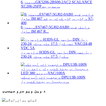
سیمنز 6GK5206-2BS00-2AC2 SCALANCE
XC206-2SFP مدیریت ...
سیمنز 6ES7467-5GJ02-0AB0 د انٹرفیس
ماډل IM 467 R...
د اومرون H3DS-GL ټایمر DIN ریل نصب
کول 17.5 ملي میتر 24-230...
د تجهیزاتو آټونیکس DPU13B-100N
ډیجیټل بریښنا کنټرول ...
د وین ویو سرو سیسټم