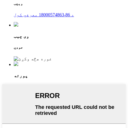
ویچټ
د 86-18000574863 معرفي کول
وی چیټ
جوډي
پورته