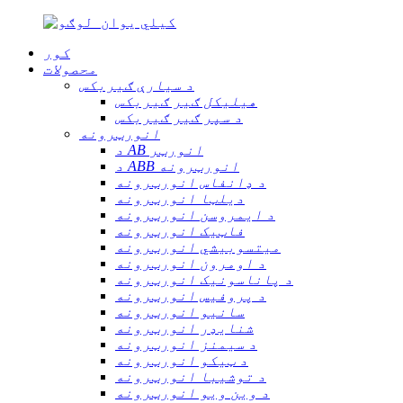
کور
محصولات
د سیارې ګیربکس
هیلیکل ګیر ګیربکس
د سپر ګیر ګیربکس
انورټرونه
د AB انورټر
د ABB انورټرونه
د ډانفاس انورټرونه
دیلټا انورټرونه
د ایمروسن انورټرونه
فاټیک انورټرونه
میتسوبیشي انورټرونه
د اومرون انورټرونه
د پاناسونیک انورټرونه
د پروفیس انورټرونه
سانیو انورټرونه
شنایډر انورټرونه
د سیمنز انورټرونه
د ټیکو انورټرونه
د توشیبا انورټرونه
د وین ویو انورټرونه