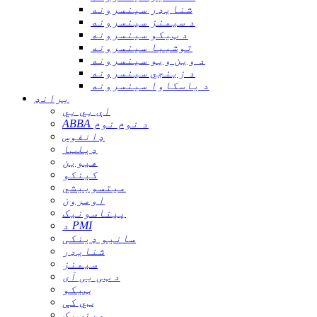
شنایډر سینسرونه
د سیمنز سینسرونه
د ټیکو سینسرونه
توشیبا سینسرونه
د وین ویو سینسرونه
د زینجي سینسرونه
د یاسکاوا سینسرونه
برانډ
اې بي بي
ABBA د نوم نوم
ډانفوس
ډیلټا
هیوین
کینکو
میتسوبیشي
اومرون
پیناسونیک
د PMI
سانیو ډینکی
شنایډر
سیمنز
د ټی بی آی
ټیکو
ټي کې
وینټیک