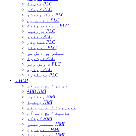
فاټیک PLC
کینکو PLC
میتسوبیشي PLC
د اومرون PLC
د پاناسونیک PLC
پروفیس PLC
سانیو PLC
شنایډر PLC
د سیمنز PLC
ټیکو پي ایل سي
توشیبا PLC
د وین ویو PLC
زینجي PLC
یاسکاوا PLC
د HMI
اې بي ایچ ایم آی
ABB HMI
ډانفوس HMI
ډیلټا HMI
ایمروسن ایچ ایم آی
فاټیک ایچ ایم آی
کینکو HMI
میتسوبیشي HMI
د اومرون HMI
پاناسونیک HMI