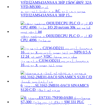
د ډیلټا انورټر د AC موټرو ډرایو
VFD32AMS43ANSAA 3HP 15...
د میتسوبیشي Q03UDECPU PLC Q لړۍ iQ
CPU ماډل 4096 ...
د اومرون CJ1W-OD211 ډیجیټل آوټ پټ
یونټ 16 x ټرانزیسټر...
سیمنز 6SL3162-2ME01-0AC0 SINAMICS
S120 C/D ډوله اعلان ...