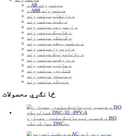
د AB سینسرونه
د ABB سینسرونه
د ډانفاس سینسرونه
دیلټا سینسرونه
د ایمروسن سینسرونه
د فاټیک سینسرونه
د کینکو سینسرونه
د میتسوبیشي سینسرونه
د اومرون سینسرونه
د پاناسونیک سینسرونه
د پروفیس سینسرونه
د سانیو سینسرونه
شنایډر سینسرونه
د سیمنز سینسرونه
د ټیکو سینسرونه
ځانګړي محصولات
د فیسټو نیوماتیک سلنډر معیاري ISO
عمل کونکي DNC-...