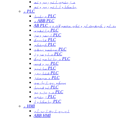
د زینجي انورټرونه
یاسکاوا انورټرونه
د PLC
ډیلټا PLC
د ABB PLC
AB PLC د لوړ کیفیت لرونکي محصولات دي.
ډانفوس PLC
ایمروسن PLC
فاټیک PLC
کینکو PLC
میتسوبیشي PLC
د اومرون PLC
د پاناسونیک PLC
پروفیس PLC
سانیو PLC
شنایډر PLC
د سیمنز PLC
ټیکو پي ایل سي
توشیبا PLC
د وین ویو PLC
زینجي PLC
یاسکاوا PLC
د HMI
اې بي ایچ ایم آی
ABB HMI