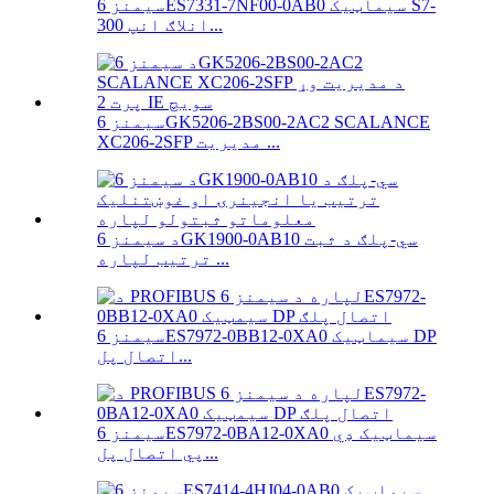
سیمنز 6ES7331-7NF00-0AB0 سیماټیک S7-
300 انلاګ انپ...
سیمنز 6GK5206-2BS00-2AC2 SCALANCE
XC206-2SFP مدیریت ...
د سیمنز 6GK1900-0AB10 سي-پلګ د ثبت
ترتیب لپاره ...
سیمنز 6ES7972-0BB12-0XA0 سیماټیک DP
اتصال پل...
سیمنز 6ES7972-0BA12-0XA0 سیماټیک ډي
پي اتصال پل...